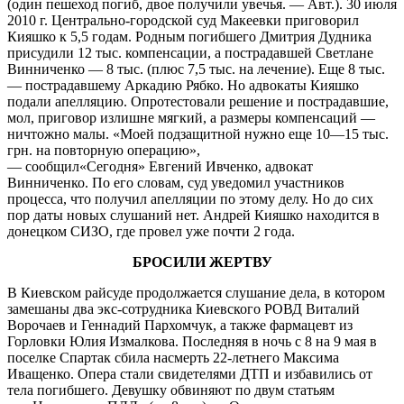
(один пешеход погиб, двое получили увечья. — Авт.). 30 июля
2010 г. Центрально-городской суд Макеевки приговорил
Кияшко к 5,5 годам. Родным погибшего Дмитрия Дудника
присудили 12 тыс. компенсации, а пострадавшей Светлане
Винниченко — 8 тыс. (плюс 7,5 тыс. на лечение). Еще 8 тыс.
— пострадавшему Аркадию Рябко. Но адвокаты Кияшко
подали апелляцию. Опротестовали решение и пострадавшие,
мол, приговор излишне мягкий, а размеры компенсаций —
ничтожно малы. «Моей подзащитной нужно еще 10—15 тыс.
грн. на повторную операцию»,
— сообщил«Сегодня» Евгений Ивченко, адвокат
Винниченко. По его словам, суд уведомил участников
процесса, что получил апелляции по этому делу. Но до сих
пор даты новых слушаний нет. Андрей Кияшко находится в
донецком СИЗО, где провел уже почти 2 года.
БРОСИЛИ ЖЕРТВУ
В Киевском райсуде продолжается слушание дела, в котором
замешаны два экс-сотрудника Киевского РОВД Виталий
Ворочаев и Геннадий Пархомчук, а также фармацевт из
Горловки Юлия Измалкова. Последняя в ночь с 8 на 9 мая в
поселке Спартак сбила насмерть 22-летнего Максима
Иващенко. Опера стали свидетелями ДТП и избавились от
тела погибшего. Девушку обвиняют по двум статьям