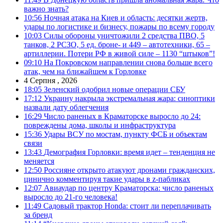
важно знать?
10:56
Ночная атака на Киев и область: десятки жертв,
удары по логистике и бизнесу, пожары по всему городу
10:03
Силы обороны уничтожили 2 средства ПВО, 5
танков, 2 РСЗО, 5 ед. броне- и 449 – автотехники, 65 –
артиллерии. Потери РФ в живой силе – 1130 “штыков”!
09:10
На Покровском направлении снова больше всего
атак, чем на ближайшем к Горловке
4 Серпня , 2026
18:05
Зеленский одобрил новые операции СБУ
17:12
Украину накрыла экстремальная жара: синоптики
назвали дату облегчения
16:29
Число раненых в Краматорске выросло до 24:
повреждены дома, школы и инфраструктура
15:36
Удары ВСУ по мостам, пункту ФСБ и объектам
связи
13:43
Демография Горловки: время идет – тенденция не
меняется
12:50
Россияне открыто атакуют дронами гражданских,
цинично комментируя такие удары в z-пабликах
12:07
Авиаудар по центру Краматорска: число раненых
выросло до 21-го человека!
11:49
Садовый трактор Honda: стоит ли переплачивать
за бренд