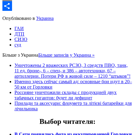
Email
Share
Опубліковано в
Украина
ГАИ
ДТП
СИЗО
суд
Більше з
Украина
Більше записів у Украина »
Уничтожены 2 вражеских РСЗО, 3 средств ПВО, танк,
11 ед. броне-, 6 – спец- и 386 – автотехники, 67 –
артиллерии. Потери РФ в живой силе – 1210 “штыков”!
Именно здесь сейчас самый ад: основные бои идут в 20–
50 км от Горловки
Россияне уничтожили склады с продукцией двух
табачных гигантов: будет ли дефицит
Прилади та аксесуари: флоуметр та літієві батарейки для
лічильника
Выбор читателя
:
В Сети появились фото из оккупированной Горловки