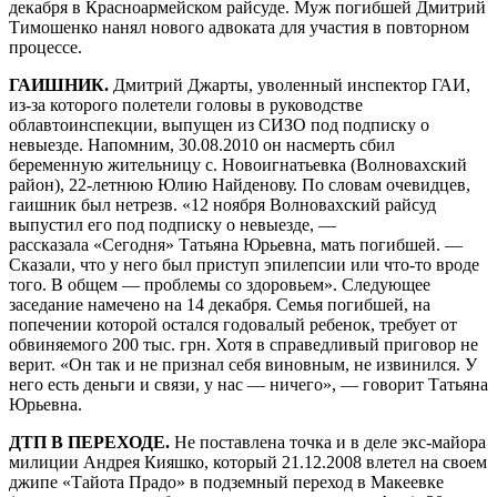
декабря в Красноармейском райсуде. Муж погибшей Дмитрий
Тимошенко нанял нового адвоката для участия в повторном
процессе.
ГАИШНИК.
Дмитрий Джарты, уволенный инспектор ГАИ,
из-за которого полетели головы в руководстве
облавтоинспекции, выпущен из СИЗО под подписку о
невыезде. Напомним, 30.08.2010 он насмерть сбил
беременную жительницу с. Новоигнатьевка (Волновахский
район), 22-летнюю Юлию Найденову. По словам очевидцев,
гаишник был нетрезв. «12 ноября Волновахский райсуд
выпустил его под подписку о невыезде, —
рассказала «Сегодня» Татьяна Юрьевна, мать погибшей. —
Сказали, что у него был приступ эпилепсии или что-то вроде
того. В общем — проблемы со здоровьем». Следующее
заседание намечено на 14 декабря. Семья погибшей, на
попечении которой остался годовалый ребенок, требует от
обвиняемого 200 тыс. грн. Хотя в справедливый приговор не
верит. «Он так и не признал себя виновным, не извинился. У
него есть деньги и связи, у нас — ничего», — говорит Татьяна
Юрьевна.
ДТП В ПЕРЕХОДЕ.
Не поставлена точка и в деле экс-майора
милиции Андрея Кияшко, который 21.12.2008 влетел на своем
джипе «Тайота Прадо» в подземный переход в Макеевке