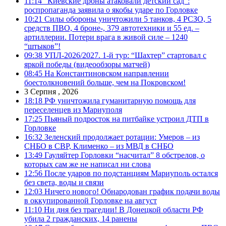
11:14
“Киевские дроны атаковали детский сад”:
роспропаганда заявила о якобы ударе по Горловке
10:21
Силы обороны уничтожили 5 танков, 4 РСЗО, 5
средств ПВО, 4 броне-, 379 автотехники и 55 ед. –
артиллерии. Потери врага в живой силе – 1240
“штыков”!
09:38
УПЛ-2026/2027. 1-й тур: “Шахтер” стартовал с
яркой победы (видеообзоры матчей)
08:45
На Константиновском направлении
боестолкновений больше, чем на Покровском!
3 Серпня , 2026
18:18
РФ уничтожила гуманитарную помощь для
переселенцев из Мариуполя
17:25
Пьяный подросток на питбайке устроил ДТП в
Горловке
16:32
Зеленский продолжает ротации: Умеров – из
СНБО в СВР, Клименко – из МВД в СНБО
13:49
Гауляйтер Горловки “насчитал” 8 обстрелов, о
которых сам же не написал ни слова
12:56
После ударов по подстанциям Мариуполь остался
без света, воды и связи
12:03
Ничего нового! Обнародован график подачи воды
в оккупированной Горловке на август
11:10
Ни дня без трагедии! В Донецкой области РФ
убила 2 гражданских, 14 ранены