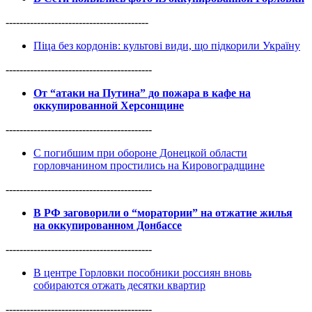
-----------------------------------------
Піца без кордонів: культові види, що підкорили Україну
------------------------------------------
От “атаки на Путина” до пожара в кафе на
оккупированной Херсонщине
------------------------------------------
С погибшим при обороне Донецкой области
горловчанином простились на Кировоградщине
------------------------------------------
В РФ заговорили о “моратории” на отжатие жилья
на оккупированном Донбассе
------------------------------------------
В центре Горловки пособники россиян вновь
собираются отжать десятки квартир
------------------------------------------