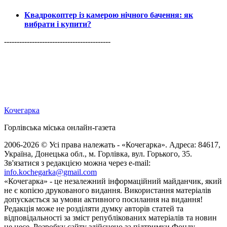
Квадрокоптер із камерою нічного бачення: як
вибрати і купити?
------------------------------------------
Кочегарка
Горлівська міська онлайн-газета
2006-2026 © Усі права належать - «Кочегарка». Адреса: 84617,
Україна, Донецька обл., м. Горлівка, вул. Горького, 35.
Зв'язатися з редакцією можна через e-mail:
info.kochegarka@gmail.com
«Кочегарка» - це незалежний інформаційний майданчик, який
не є копією друкованого видання. Використання матеріалів
допускається за умови активного посилання на видання!
Редакція може не розділяти думку авторів статей та
відповідальності за зміст републікованих матеріалів та новин
не несе. Розробку сайту здійснено за підтримки Фонду