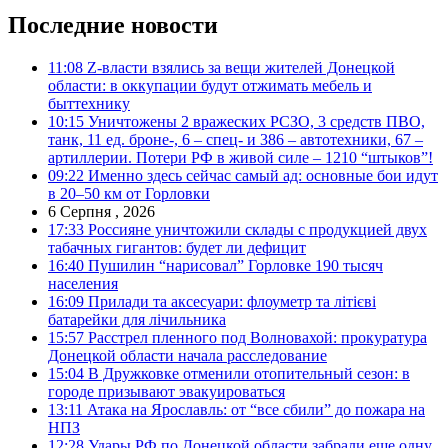
Последние новости
11:08
Z-власти взялись за вещи жителей Донецкой
области: в оккупации будут отжимать мебель и
быттехнику
10:15
Уничтожены 2 вражеских РСЗО, 3 средств ПВО,
танк, 11 ед. броне-, 6 – спец- и 386 – автотехники, 67 –
артиллерии. Потери РФ в живой силе – 1210 “штыков”!
09:22
Именно здесь сейчас самый ад: основные бои идут
в 20–50 км от Горловки
6 Серпня , 2026
17:33
Россияне уничтожили склады с продукцией двух
табачных гигантов: будет ли дефицит
16:40
Пушилин “нарисовал” Горловке 190 тысяч
населения
16:09
Прилади та аксесуари: флоуметр та літієві
батарейки для лічильника
15:57
Расстрел пленного под Волновахой: прокуратура
Донецкой области начала расследование
15:04
В Дружковке отменили отопительный сезон: в
городе призывают эвакуироваться
13:11
Атака на Ярославль: от “все сбили” до пожара на
НПЗ
12:28
Удары РФ по Донецкой области забрали еще одну