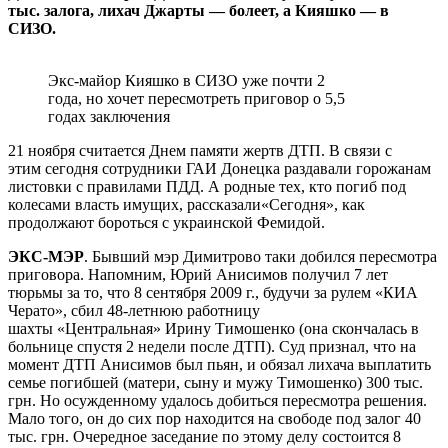
тыс. залога, лихач Джарты — болеет, а Кияшко — в
СИЗО.
Экс-майор Кияшко в СИЗО уже почти 2
года, но хочет пересмотреть приговор о 5,5
годах заключения
21 ноября считается Днем памяти жертв ДТП. В связи с
этим сегодня сотрудники ГАИ Донецка раздавали горожанам
листовки с правилами ПДД. А родные тех, кто погиб под
колесами власть имущих, рассказали«Сегодня», как
продолжают бороться с украинской Фемидой.
ЭКС-МЭР
. Бывший мэр Димитрово таки добился пересмотра
приговора. Напомним, Юрий Анисимов получил 7 лет
тюрьмы за то, что 8 сентября 2009 г., будучи за рулем «КИА
Черато», сбил 48-летнюю работницу
шахты «Центральная» Ирину Тимошенко (она скончалась в
больнице спустя 2 недели после ДТП). Суд признал, что на
момент ДТП Анисимов был пьян, и обязал лихача выплатить
семье погибшей (матери, сыну и мужу Тимошенко) 300 тыс.
грн. Но осужденному удалось добиться пересмотра решения.
Мало того, он до сих пор находится на свободе под залог 40
тыс. грн. Очередное заседание по этому делу состоится 8