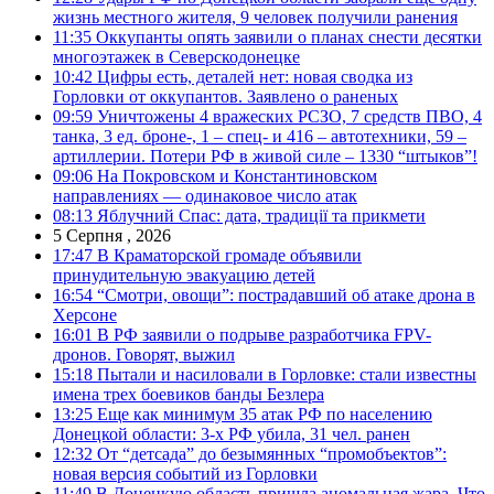
жизнь местного жителя, 9 человек получили ранения
11:35
Оккупанты опять заявили о планах снести десятки
многоэтажек в Северскодонецке
10:42
Цифры есть, деталей нет: новая сводка из
Горловки от оккупантов. Заявлено о раненых
09:59
Уничтожены 4 вражеских РСЗО, 7 средств ПВО, 4
танка, 3 ед. броне-, 1 – спец- и 416 – автотехники, 59 –
артиллерии. Потери РФ в живой силе – 1330 “штыков”!
09:06
На Покровском и Константиновском
направлениях — одинаковое число атак
08:13
Яблучний Спас: дата, традиції та прикмети
5 Серпня , 2026
17:47
В Краматорской громаде объявили
принудительную эвакуацию детей
16:54
“Смотри, овощи”: пострадавший об атаке дрона в
Херсоне
16:01
В РФ заявили о подрыве разработчика FPV-
дронов. Говорят, выжил
15:18
Пытали и насиловали в Горловке: стали известны
имена трех боевиков банды Безлера
13:25
Еще как минимум 35 атак РФ по населению
Донецкой области: 3-х РФ убила, 31 чел. ранен
12:32
От “детсада” до безымянных “промобъектов”:
новая версия событий из Горловки
11:49
В Донецкую область пришла аномальная жара. Что