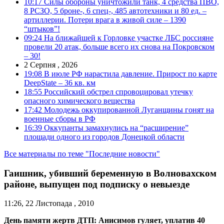
10:17
Силы обороны уничтожили танк, 4 средства ПВО,
8 РСЗО, 5 броне-, 6 спец-, 485 автотехники и 80 ед. –
артиллерии. Потери врага в живой силе – 1390
“штыков”!
09:24
На ближайшей к Горловке участке ЛБС россияне
провели 20 атак, больше всего их снова на Покровском
– 30!
2 Серпня , 2026
19:08
В июле РФ нарастила давление. Прирост по карте
DeepState – 36 кв. км
18:55
Российский обстрел спровоцировал утечку
опасного химического вещества
17:42
Молодежь оккупированной Луганщины гонят на
военные сборы в РФ
16:39
Оккупанты замахнулись на “расширение”
площади одного из городов Донецкой области
Все материалы по теме "Последние новости"
Гаишник, убивший беременную в Волновахском
районе, выпущен под подписку о невыезде
11:26, 22 Листопада , 2010
День памяти жертв ДТП: Анисимов гуляет, уплатив 40