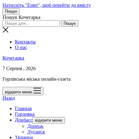
Натисніть "Enter", щоб перейти до вмісту
Пошук
Пошук Кочегарка
Контакты
О нас
Кочегарка
7 Серпня , 2026
Горлівська міська онлайн-газета
відкрити меню
Назад
Главная
Горловка
Донбасс
відкрити меню
Донецк
Луганск
Украина