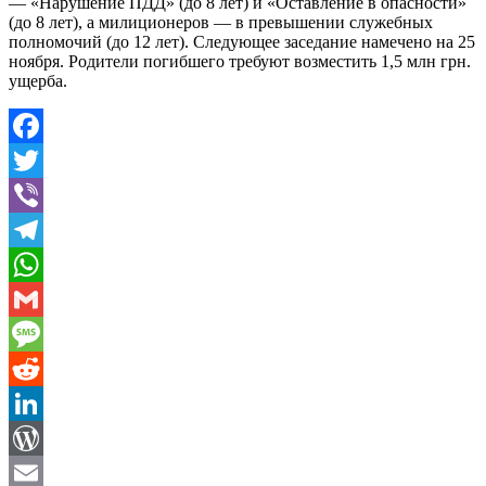
— «Нарушение ПДД» (до 8 лет) и «Оставление в опасности»
(до 8 лет), а милиционеров — в превышении служебных
полномочий (до 12 лет). Следующее заседание намечено на 25
ноября. Родители погибшего требуют возместить 1,5 млн грн.
ущерба.
Facebook
Twitter
Viber
Telegram
WhatsApp
Gmail
Message
Reddit
LinkedIn
WordPress