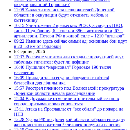
оккупированной Горловки?
11:08
Z-власти взялись за вещи жителей Донецкой
области: в оккупации будут отжимать мебель и
быттехнику
10:15
Уничтожены 2 вражеских РСЗО, 3 средств ПВО,
танк, 11 ед. броне-, 6 – спец- и 386 – автотехники, 67 –
артиллерии. Потери РФ в живой силе – 1210 “штыков”!
09:22
Именно здесь сейчас самый ад: основные бои идут
в 20–50 км от Горловки
6 Серпня , 2026
17:33
Россияне уничтожили склады с продукцией двух
табачных гигантов: будет ли дефицит
16:40
Пушилин “нарисовал” Горловке 190 тысяч
населения
16:09
Прилади та аксесуари: флоуметр та літієві
батарейки для лічильника
15:57
Расстрел пленного под Волновахой: прокуратура
Донецкой области начала расследование
15:04
В Дружковке отменили отопительный сезон: в
городе призывают эвакуироваться
13:11
Атака на Ярославль: от “все сбили” до пожара на
НПЗ
12:28
Удары РФ по Донецкой области забрали еще одну
жизнь местного жителя, 9 человек получили ранения
11:35
Оккупанты опять заявили о планах снести десятки