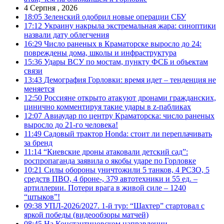
4 Серпня , 2026
18:05
Зеленский одобрил новые операции СБУ
17:12
Украину накрыла экстремальная жара: синоптики
назвали дату облегчения
16:29
Число раненых в Краматорске выросло до 24:
повреждены дома, школы и инфраструктура
15:36
Удары ВСУ по мостам, пункту ФСБ и объектам
связи
13:43
Демография Горловки: время идет – тенденция не
меняется
12:50
Россияне открыто атакуют дронами гражданских,
цинично комментируя такие удары в z-пабликах
12:07
Авиаудар по центру Краматорска: число раненых
выросло до 21-го человека!
11:49
Садовый трактор Honda: стоит ли переплачивать
за бренд
11:14
“Киевские дроны атаковали детский сад”:
роспропаганда заявила о якобы ударе по Горловке
10:21
Силы обороны уничтожили 5 танков, 4 РСЗО, 5
средств ПВО, 4 броне-, 379 автотехники и 55 ед. –
артиллерии. Потери врага в живой силе – 1240
“штыков”!
09:38
УПЛ-2026/2027. 1-й тур: “Шахтер” стартовал с
яркой победы (видеообзоры матчей)
08:45
На Константиновском направлении