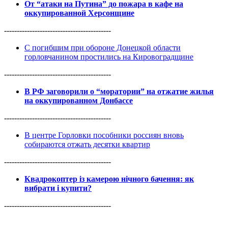
От “атаки на Путина” до пожара в кафе на
оккупированной Херсонщине
------------------------------------------
С погибшим при обороне Донецкой области
горловчанином простились на Кировоградщине
------------------------------------------
В РФ заговорили о “моратории” на отжатие жилья
на оккупированном Донбассе
------------------------------------------
В центре Горловки пособники россиян вновь
собираются отжать десятки квартир
------------------------------------------
Квадрокоптер із камерою нічного бачення: як
вибрати і купити?
------------------------------------------