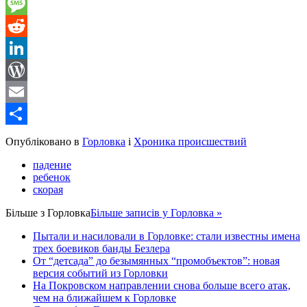
Gmail
Message
Reddit
LinkedIn
WordPress
Email
Share
Опубліковано в
Горловка
і
Хроника происшествий
падение
ребенок
скорая
Більше з
Горловка
Більше записів у Горловка »
Пытали и насиловали в Горловке: стали известны имена
трех боевиков банды Безлера
От “детсада” до безымянных “промобъектов”: новая
версия событий из Горловки
На Покровском направлении снова больше всего атак,
чем на ближайшем к Горловке