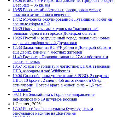
19:08
В июле РФ нарастила давление. Прирост по карте
DeepState – 36 кв. км
18:55
Российский обстрел спровоцировал утечку
опасного химического вещества
17:42
Молодежь оккупированной Луганщины гонят на
военные сборы в РФ
16:39
Оккупанты замахнулись на “расширение”
площади одного из городов Донецкой области
13:26
Пустой и разрушенный город: появились новые
кадры из прифронтовой Дружковки
12:33
Захватчики из ВС РФ убили в Донецкой области
еще двоих, ранены 4 местных жителей
11:40
Гауляйтер Горловки заявил о 27-ми обстрелах и
шести раненых
10:57
Удары по топливу и логистике: БПЛА атаковали
НПЗ, аэродром и хаб Wildberries
10:04
Силы обороны уничтожили 8 РСЗО, 2 средства
ПВО, 10 броне-, 2 спец-, 456 автотехники и 69 ед. –
артиллерии. Потери врага в живой силе – 1,5 тыс.
“штыков”!
09:11
На ближайшем к Горловке направление
зафиксировано 19 штурмов россиян
1 Серпня , 2026
17:52
Российского оккупанта будут судить за
сексуальное насилие на Донетчине