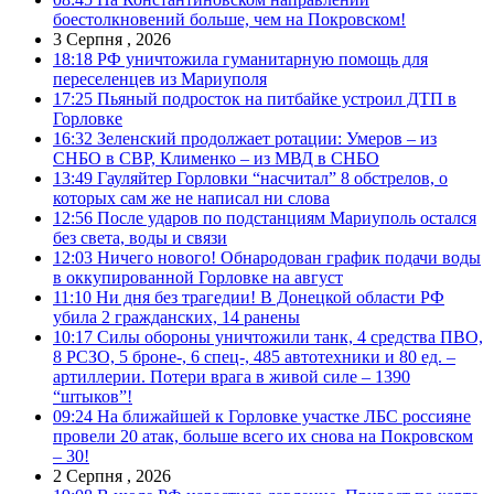
боестолкновений больше, чем на Покровском!
3 Серпня , 2026
18:18
РФ уничтожила гуманитарную помощь для
переселенцев из Мариуполя
17:25
Пьяный подросток на питбайке устроил ДТП в
Горловке
16:32
Зеленский продолжает ротации: Умеров – из
СНБО в СВР, Клименко – из МВД в СНБО
13:49
Гауляйтер Горловки “насчитал” 8 обстрелов, о
которых сам же не написал ни слова
12:56
После ударов по подстанциям Мариуполь остался
без света, воды и связи
12:03
Ничего нового! Обнародован график подачи воды
в оккупированной Горловке на август
11:10
Ни дня без трагедии! В Донецкой области РФ
убила 2 гражданских, 14 ранены
10:17
Силы обороны уничтожили танк, 4 средства ПВО,
8 РСЗО, 5 броне-, 6 спец-, 485 автотехники и 80 ед. –
артиллерии. Потери врага в живой силе – 1390
“штыков”!
09:24
На ближайшей к Горловке участке ЛБС россияне
провели 20 атак, больше всего их снова на Покровском
– 30!
2 Серпня , 2026