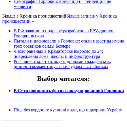
Демография Горловки: время идет – тенденция не
меняется
Більше з
Хроника происшествий
Більше записів у Хроника
происшествий »
В РФ заявили о подрыве разработчика FPV-дронов.
Говорят, выжил
Пытали и насиловали в Горловке: стали известны имена
трех боевиков банды Безлера
Число раненых в Краматорске выросло до 24:
повреждены дома, школы и инфраструктура
Россияне открыто атакуют дронами гражданских,
цинично комментируя такие удары в z-пабликах
Выбор читателя
:
В Сети появились фото из оккупированной Горловки
-----------------------------------------
Піца без кордонів: культові види, що підкорили Україну
------------------------------------------