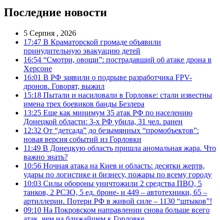
Последние новости
5 Серпня , 2026
17:47
В Краматорской громаде объявили
принудительную эвакуацию детей
16:54
“Смотри, овощи”: пострадавший об атаке дрона в
Херсоне
16:01
В РФ заявили о подрыве разработчика FPV-
дронов. Говорят, выжил
15:18
Пытали и насиловали в Горловке: стали известны
имена трех боевиков банды Безлера
13:25
Еще как минимум 35 атак РФ по населению
Донецкой области: 3-х РФ убила, 31 чел. ранен
12:32
От “детсада” до безымянных “промобъектов”:
новая версия событий из Горловки
11:49
В Донецкую область пришла аномальная жара. Что
важно знать?
10:56
Ночная атака на Киев и область: десятки жертв,
удары по логистике и бизнесу, пожары по всему городу
10:03
Силы обороны уничтожили 2 средства ПВО, 5
танков, 2 РСЗО, 5 ед. броне- и 449 – автотехники, 65 –
артиллерии. Потери РФ в живой силе – 1130 “штыков”!
09:10
На Покровском направлении снова больше всего
атак, чем на ближайшем к Горловке