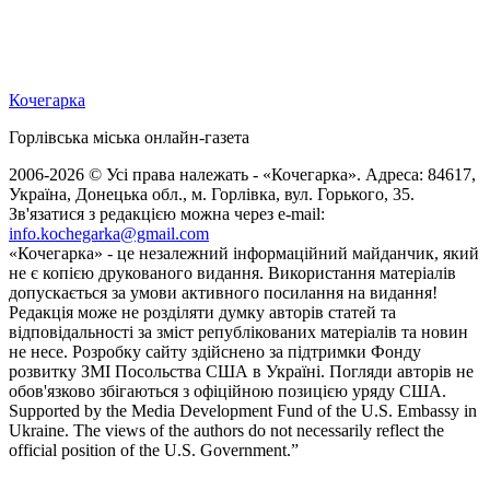
Кочегарка
Горлівська міська онлайн-газета
2006-2026 © Усі права належать - «Кочегарка». Адреса: 84617,
Україна, Донецька обл., м. Горлівка, вул. Горького, 35.
Зв'язатися з редакцією можна через e-mail:
info.kochegarka@gmail.com
«Кочегарка» - це незалежний інформаційний майданчик, який
не є копією друкованого видання. Використання матеріалів
допускається за умови активного посилання на видання!
Редакція може не розділяти думку авторів статей та
відповідальності за зміст републікованих матеріалів та новин
не несе. Розробку сайту здійснено за підтримки Фонду
розвитку ЗМІ Посольства США в Україні. Погляди авторів не
обов'язково збігаються з офіційною позицією уряду США.
Supported by the Media Development Fund of the U.S. Embassy in
Ukraine. The views of the authors do not necessarily reflect the
official position of the U.S. Government.”