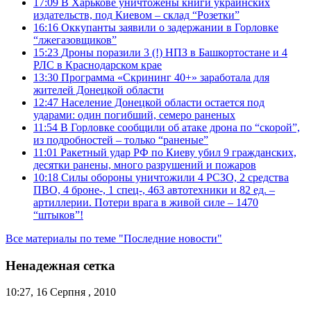
17:09
В Харькове уничтожены книги украинских
издательств, под Киевом – склад “Розетки”
16:16
Оккупанты заявили о задержании в Горловке
“лжегазовщиков”
15:23
Дроны поразили 3 (!) НПЗ в Башкортостане и 4
РЛС в Краснодарском крае
13:30
Программа «Скрининг 40+» заработала для
жителей Донецкой области
12:47
Население Донецкой области остается под
ударами: один погибший, семеро раненых
11:54
В Горловке сообщили об атаке дрона по “скорой”,
из подробностей – только “раненые”
11:01
Ракетный удар РФ по Киеву убил 9 гражданских,
десятки ранены, много разрушений и пожаров
10:18
Силы обороны уничтожили 4 РСЗО, 2 средства
ПВО, 4 броне-, 1 спец-, 463 автотехники и 82 ед. –
артиллерии. Потери врага в живой силе – 1470
“штыков”!
Все материалы по теме "Последние новости"
Ненадежная сетка
10:27, 16 Серпня , 2010