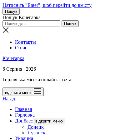
Натисніть "Enter", щоб перейти до вмісту
Пошук
Пошук Кочегарка
Контакты
О нас
Кочегарка
6 Серпня , 2026
Горлівська міська онлайн-газета
відкрити меню
Назад
Главная
Горловка
Донбасс
відкрити меню
Донецк
Луганск
Украина