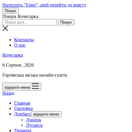
Натисніть "Enter", щоб перейти до вмісту
Пошук
Пошук Кочегарка
Контакты
О нас
Кочегарка
6 Серпня , 2026
Горлівська міська онлайн-газета
відкрити меню
Назад
Главная
Горловка
Донбасс
відкрити меню
Донецк
Луганск
Украина