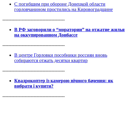
С погибшим при обороне Донецкой области
горловчанином простились на Кировоградщине
------------------------------------------
В РФ заговорили о “моратории” на отжатие жилья
на оккупированном Донбассе
------------------------------------------
В центре Горловки пособники россиян вновь
собираются отжать десятки квартир
------------------------------------------
Квадрокоптер із камерою нічного бачення: як
вибрати і купити?
------------------------------------------