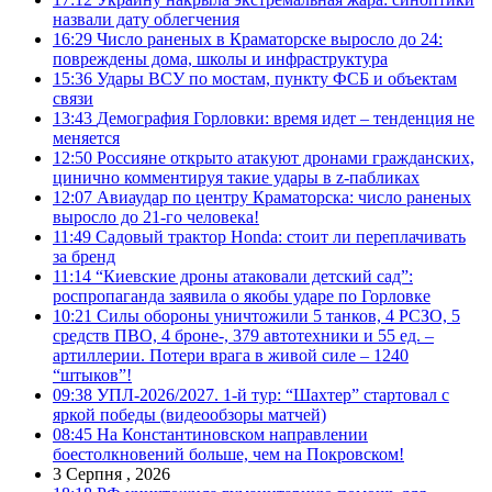
назвали дату облегчения
16:29
Число раненых в Краматорске выросло до 24:
повреждены дома, школы и инфраструктура
15:36
Удары ВСУ по мостам, пункту ФСБ и объектам
связи
13:43
Демография Горловки: время идет – тенденция не
меняется
12:50
Россияне открыто атакуют дронами гражданских,
цинично комментируя такие удары в z-пабликах
12:07
Авиаудар по центру Краматорска: число раненых
выросло до 21-го человека!
11:49
Садовый трактор Honda: стоит ли переплачивать
за бренд
11:14
“Киевские дроны атаковали детский сад”:
роспропаганда заявила о якобы ударе по Горловке
10:21
Силы обороны уничтожили 5 танков, 4 РСЗО, 5
средств ПВО, 4 броне-, 379 автотехники и 55 ед. –
артиллерии. Потери врага в живой силе – 1240
“штыков”!
09:38
УПЛ-2026/2027. 1-й тур: “Шахтер” стартовал с
яркой победы (видеообзоры матчей)
08:45
На Константиновском направлении
боестолкновений больше, чем на Покровском!
3 Серпня , 2026