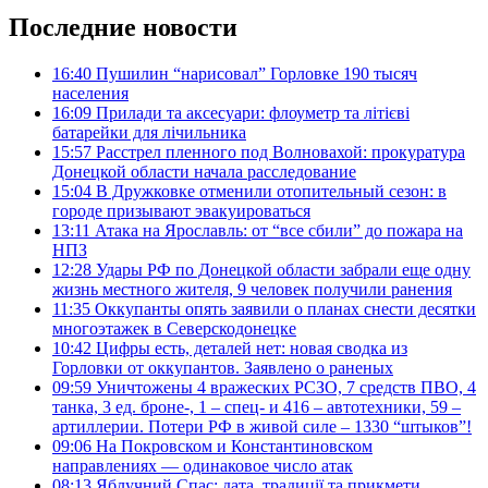
Последние новости
16:40
Пушилин “нарисовал” Горловке 190 тысяч
населения
16:09
Прилади та аксесуари: флоуметр та літієві
батарейки для лічильника
15:57
Расстрел пленного под Волновахой: прокуратура
Донецкой области начала расследование
15:04
В Дружковке отменили отопительный сезон: в
городе призывают эвакуироваться
13:11
Атака на Ярославль: от “все сбили” до пожара на
НПЗ
12:28
Удары РФ по Донецкой области забрали еще одну
жизнь местного жителя, 9 человек получили ранения
11:35
Оккупанты опять заявили о планах снести десятки
многоэтажек в Северскодонецке
10:42
Цифры есть, деталей нет: новая сводка из
Горловки от оккупантов. Заявлено о раненых
09:59
Уничтожены 4 вражеских РСЗО, 7 средств ПВО, 4
танка, 3 ед. броне-, 1 – спец- и 416 – автотехники, 59 –
артиллерии. Потери РФ в живой силе – 1330 “штыков”!
09:06
На Покровском и Константиновском
направлениях — одинаковое число атак
08:13
Яблучний Спас: дата, традиції та прикмети