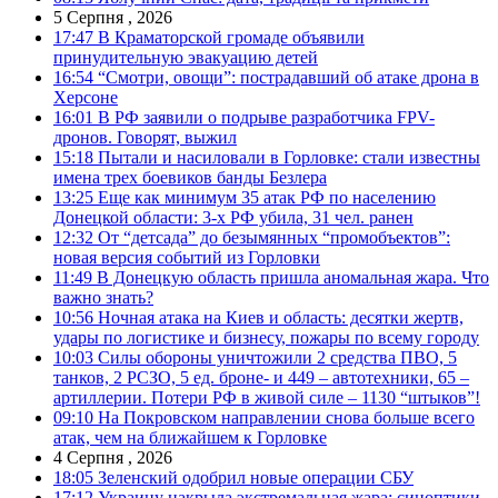
5 Серпня , 2026
17:47
В Краматорской громаде объявили
принудительную эвакуацию детей
16:54
“Смотри, овощи”: пострадавший об атаке дрона в
Херсоне
16:01
В РФ заявили о подрыве разработчика FPV-
дронов. Говорят, выжил
15:18
Пытали и насиловали в Горловке: стали известны
имена трех боевиков банды Безлера
13:25
Еще как минимум 35 атак РФ по населению
Донецкой области: 3-х РФ убила, 31 чел. ранен
12:32
От “детсада” до безымянных “промобъектов”:
новая версия событий из Горловки
11:49
В Донецкую область пришла аномальная жара. Что
важно знать?
10:56
Ночная атака на Киев и область: десятки жертв,
удары по логистике и бизнесу, пожары по всему городу
10:03
Силы обороны уничтожили 2 средства ПВО, 5
танков, 2 РСЗО, 5 ед. броне- и 449 – автотехники, 65 –
артиллерии. Потери РФ в живой силе – 1130 “штыков”!
09:10
На Покровском направлении снова больше всего
атак, чем на ближайшем к Горловке
4 Серпня , 2026
18:05
Зеленский одобрил новые операции СБУ
17:12
Украину накрыла экстремальная жара: синоптики