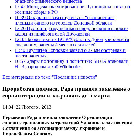
опасного химического вещества
17:42
Молодежь оккупированной Луганщины гонят на
военные сборы в РФ
16:39
Оккупанты замахнулись на “расширение”
площади одного из городов Донецкой области
13:26
Пустой и разрушенный город: появились новые
кадры из прифронтовой Дружковки
12:33
Захватчики из ВС РФ убили в Донецкой области
еще двоих, ранены 4 местных жителей
11:40
Гауляйтер Горловки заявил о 27-ми обстрелах и
шести раненых
10:57
Удары по топливу и логистике: БПЛА атаковали
НПЗ, аэродром и хаб Wildberries
Все материалы по теме "Последние новости"
Проработав полчаса, Рада приняла заявление о
евроинтеграции и закрылась до 5 марта
14:34, 22 Лютого , 2013
Верховная Рада приняла заявление О реализации
евроинтеграционных устремлений Украины и заключения
Соглашения об ассоциации между Украиной и
Европейским Союзом.