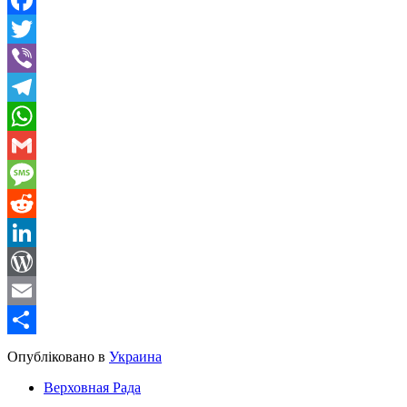
Facebook
Twitter
Viber
Telegram
WhatsApp
Gmail
Message
Reddit
LinkedIn
WordPress
Email
Share
Опубліковано в
Украина
Верховная Рада