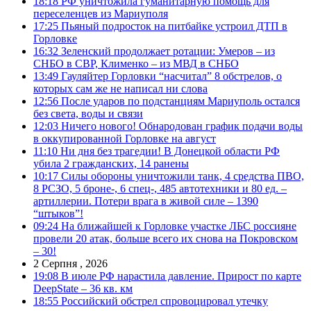
18:18
РФ уничтожила гуманитарную помощь для
переселенцев из Мариуполя
17:25
Пьяный подросток на питбайке устроил ДТП в
Горловке
16:32
Зеленский продолжает ротации: Умеров – из
СНБО в СВР, Клименко – из МВД в СНБО
13:49
Гауляйтер Горловки “насчитал” 8 обстрелов, о
которых сам же не написал ни слова
12:56
После ударов по подстанциям Мариуполь остался
без света, воды и связи
12:03
Ничего нового! Обнародован график подачи воды
в оккупированной Горловке на август
11:10
Ни дня без трагедии! В Донецкой области РФ
убила 2 гражданских, 14 ранены
10:17
Силы обороны уничтожили танк, 4 средства ПВО,
8 РСЗО, 5 броне-, 6 спец-, 485 автотехники и 80 ед. –
артиллерии. Потери врага в живой силе – 1390
“штыков”!
09:24
На ближайшей к Горловке участке ЛБС россияне
провели 20 атак, больше всего их снова на Покровском
– 30!
2 Серпня , 2026
19:08
В июле РФ нарастила давление. Прирост по карте
DeepState – 36 кв. км
18:55
Российский обстрел спровоцировал утечку