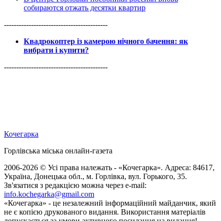
собираются отжать десятки квартир
------------------------------------------
Квадрокоптер із камерою нічного бачення: як
вибрати і купити?
------------------------------------------
Кочегарка
Горлівська міська онлайн-газета
2006-2026 © Усі права належать - «Кочегарка». Адреса: 84617,
Україна, Донецька обл., м. Горлівка, вул. Горького, 35.
Зв'язатися з редакцією можна через e-mail:
info.kochegarka@gmail.com
«Кочегарка» - це незалежний інформаційний майданчик, який
не є копією друкованого видання. Використання матеріалів
допускається за умови активного посилання на видання!