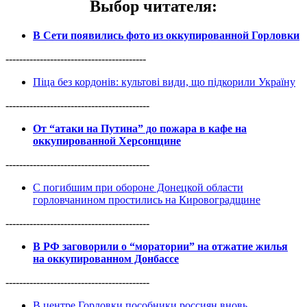
Выбор читателя
:
В Сети появились фото из оккупированной Горловки
-----------------------------------------
Піца без кордонів: культові види, що підкорили Україну
------------------------------------------
От “атаки на Путина” до пожара в кафе на
оккупированной Херсонщине
------------------------------------------
С погибшим при обороне Донецкой области
горловчанином простились на Кировоградщине
------------------------------------------
В РФ заговорили о “моратории” на отжатие жилья
на оккупированном Донбассе
------------------------------------------
В центре Горловки пособники россиян вновь