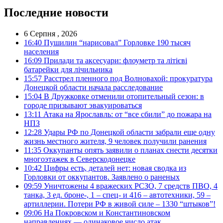
Последние новости
6 Серпня , 2026
16:40
Пушилин “нарисовал” Горловке 190 тысяч
населения
16:09
Прилади та аксесуари: флоуметр та літієві
батарейки для лічильника
15:57
Расстрел пленного под Волновахой: прокуратура
Донецкой области начала расследование
15:04
В Дружковке отменили отопительный сезон: в
городе призывают эвакуироваться
13:11
Атака на Ярославль: от “все сбили” до пожара на
НПЗ
12:28
Удары РФ по Донецкой области забрали еще одну
жизнь местного жителя, 9 человек получили ранения
11:35
Оккупанты опять заявили о планах снести десятки
многоэтажек в Северскодонецке
10:42
Цифры есть, деталей нет: новая сводка из
Горловки от оккупантов. Заявлено о раненых
09:59
Уничтожены 4 вражеских РСЗО, 7 средств ПВО, 4
танка, 3 ед. броне-, 1 – спец- и 416 – автотехники, 59 –
артиллерии. Потери РФ в живой силе – 1330 “штыков”!
09:06
На Покровском и Константиновском
направлениях — одинаковое число атак