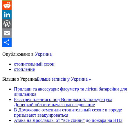
Message
Reddit
LinkedIn
WordPress
Email
Share
Опубліковано в
Украина
отопительный сезон
отопление
Більше з
Украина
Більше записів у Украина »
Прилади та аксесуари: флоуметр та літієві батарейки для
лічильника
Расстрел пленного под Волновахой: прокуратура
Донецкой области начала расследование
В Дружковке отменили отопительный сезон: в городе
призывают эвакуироваться
Атака на Ярославль: от “все сбили” до пожара на НПЗ