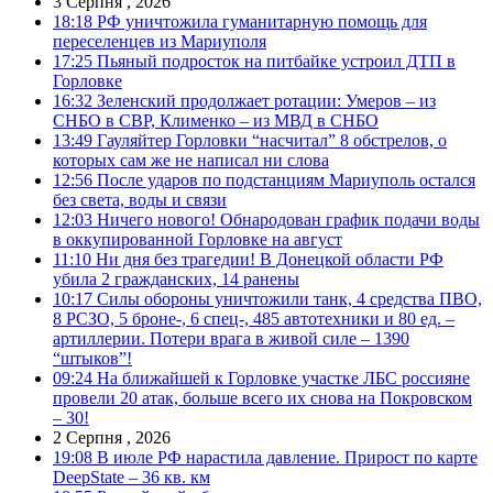
3 Серпня , 2026
18:18
РФ уничтожила гуманитарную помощь для
переселенцев из Мариуполя
17:25
Пьяный подросток на питбайке устроил ДТП в
Горловке
16:32
Зеленский продолжает ротации: Умеров – из
СНБО в СВР, Клименко – из МВД в СНБО
13:49
Гауляйтер Горловки “насчитал” 8 обстрелов, о
которых сам же не написал ни слова
12:56
После ударов по подстанциям Мариуполь остался
без света, воды и связи
12:03
Ничего нового! Обнародован график подачи воды
в оккупированной Горловке на август
11:10
Ни дня без трагедии! В Донецкой области РФ
убила 2 гражданских, 14 ранены
10:17
Силы обороны уничтожили танк, 4 средства ПВО,
8 РСЗО, 5 броне-, 6 спец-, 485 автотехники и 80 ед. –
артиллерии. Потери врага в живой силе – 1390
“штыков”!
09:24
На ближайшей к Горловке участке ЛБС россияне
провели 20 атак, больше всего их снова на Покровском
– 30!
2 Серпня , 2026
19:08
В июле РФ нарастила давление. Прирост по карте
DeepState – 36 кв. км