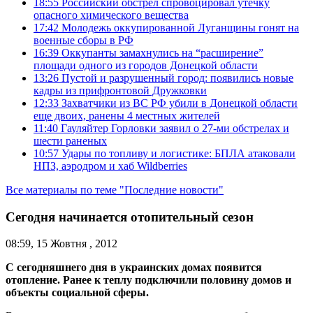
18:55
Российский обстрел спровоцировал утечку
опасного химического вещества
17:42
Молодежь оккупированной Луганщины гонят на
военные сборы в РФ
16:39
Оккупанты замахнулись на “расширение”
площади одного из городов Донецкой области
13:26
Пустой и разрушенный город: появились новые
кадры из прифронтовой Дружковки
12:33
Захватчики из ВС РФ убили в Донецкой области
еще двоих, ранены 4 местных жителей
11:40
Гауляйтер Горловки заявил о 27-ми обстрелах и
шести раненых
10:57
Удары по топливу и логистике: БПЛА атаковали
НПЗ, аэродром и хаб Wildberries
Все материалы по теме "Последние новости"
Сегодня начинается отопительный сезон
08:59, 15 Жовтня , 2012
С сегодняшнего дня в украинских домах появится
отопление. Ранее к теплу подключили половину домов и
объекты социальной сферы.