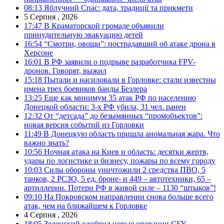
08:13
Яблучний Спас: дата, традиції та прикмети
5 Серпня , 2026
17:47
В Краматорской громаде объявили
принудительную эвакуацию детей
16:54
“Смотри, овощи”: пострадавший об атаке дрона в
Херсоне
16:01
В РФ заявили о подрыве разработчика FPV-
дронов. Говорят, выжил
15:18
Пытали и насиловали в Горловке: стали известны
имена трех боевиков банды Безлера
13:25
Еще как минимум 35 атак РФ по населению
Донецкой области: 3-х РФ убила, 31 чел. ранен
12:32
От “детсада” до безымянных “промобъектов”:
новая версия событий из Горловки
11:49
В Донецкую область пришла аномальная жара. Что
важно знать?
10:56
Ночная атака на Киев и область: десятки жертв,
удары по логистике и бизнесу, пожары по всему городу
10:03
Силы обороны уничтожили 2 средства ПВО, 5
танков, 2 РСЗО, 5 ед. броне- и 449 – автотехники, 65 –
артиллерии. Потери РФ в живой силе – 1130 “штыков”!
09:10
На Покровском направлении снова больше всего
атак, чем на ближайшем к Горловке
4 Серпня , 2026
18:05
Зеленский одобрил новые операции СБУ