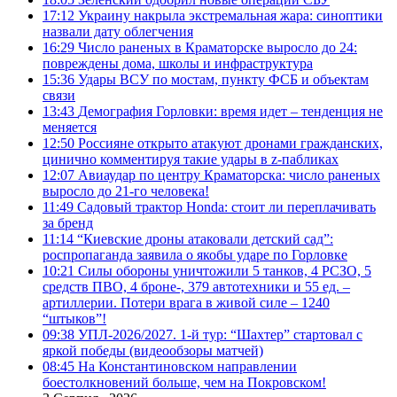
17:12
Украину накрыла экстремальная жара: синоптики
назвали дату облегчения
16:29
Число раненых в Краматорске выросло до 24:
повреждены дома, школы и инфраструктура
15:36
Удары ВСУ по мостам, пункту ФСБ и объектам
связи
13:43
Демография Горловки: время идет – тенденция не
меняется
12:50
Россияне открыто атакуют дронами гражданских,
цинично комментируя такие удары в z-пабликах
12:07
Авиаудар по центру Краматорска: число раненых
выросло до 21-го человека!
11:49
Садовый трактор Honda: стоит ли переплачивать
за бренд
11:14
“Киевские дроны атаковали детский сад”:
роспропаганда заявила о якобы ударе по Горловке
10:21
Силы обороны уничтожили 5 танков, 4 РСЗО, 5
средств ПВО, 4 броне-, 379 автотехники и 55 ед. –
артиллерии. Потери врага в живой силе – 1240
“штыков”!
09:38
УПЛ-2026/2027. 1-й тур: “Шахтер” стартовал с
яркой победы (видеообзоры матчей)
08:45
На Константиновском направлении
боестолкновений больше, чем на Покровском!