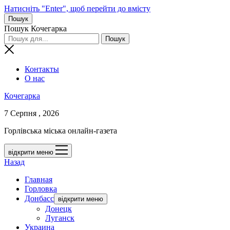
Натисніть "Enter", щоб перейти до вмісту
Пошук
Пошук Кочегарка
Контакты
О нас
Кочегарка
7 Серпня , 2026
Горлівська міська онлайн-газета
відкрити меню
Назад
Главная
Горловка
Донбасс
відкрити меню
Донецк
Луганск
Украина