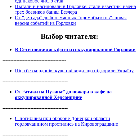
одинаковое число атак
Пытали и насиловали в Горловке: стали известны имена
трех боевиков банды Безлера
От “детсада” до безымянных “промобъектов”: новая
версия событий из Горловки
Выбор читателя
:
В Сети появились фото из оккупированной Горловки
-----------------------------------------
Піца без кордонів: культові види, що підкорили Україну
------------------------------------------
От “атаки на Путина” до пожара в кафе на
оккупированной Херсонщине
------------------------------------------
С погибшим при обороне Донецкой области
горловчанином простились на Кировоградщине
------------------------------------------