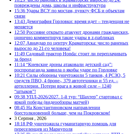
повреждены дома, школы и инфраструктура
15:36
Удары ВСУ по мостам, пункту ФСБ и объектам
связи
13:43
Демография Горловки: время идет – тенденция не
меняется
12:50
Россияне открыто атакуют дронами гражданских,
цинично комментируя такие удары в z-пабликах
12:07
Авиаудар по центру Краматорска: число раненых
выросло до 21-го человека!
11:49
Садовый трактор Honda: стоит ли переплачивать
за бренд
11:14
“Киевские дроны атаковали детский сад”:
роспропаганда заявила о якобы ударе по Горловке
10:21
Силы обороны уничтожили 5 танков, 4 РСЗО, 5
средств ПВО, 4 броне-, 379 автотехники и 55 ед. –
артиллерии. Потери врага в живой силе – 1240
“штыков”!
09:38
УПЛ-2026/2027. 1-й тур: “Шахтер” стартовал с
яркой победы (видеообзоры матчей)
08:45
На Константиновском направлении
боестолкновений больше, чем на Покровском!
3 Серпня , 2026
18:18
РФ уничтожила гуманитарную помощь для
переселенцев из Мариуполя