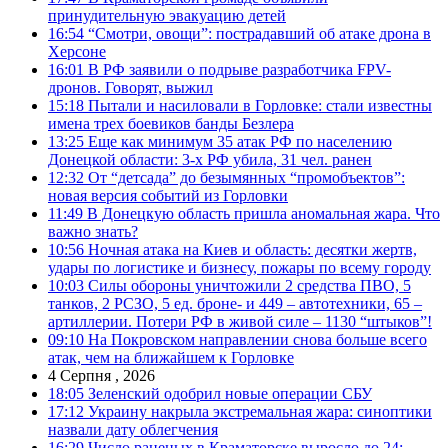
принудительную эвакуацию детей
16:54
“Смотри, овощи”: пострадавший об атаке дрона в
Херсоне
16:01
В РФ заявили о подрыве разработчика FPV-
дронов. Говорят, выжил
15:18
Пытали и насиловали в Горловке: стали известны
имена трех боевиков банды Безлера
13:25
Еще как минимум 35 атак РФ по населению
Донецкой области: 3-х РФ убила, 31 чел. ранен
12:32
От “детсада” до безымянных “промобъектов”:
новая версия событий из Горловки
11:49
В Донецкую область пришла аномальная жара. Что
важно знать?
10:56
Ночная атака на Киев и область: десятки жертв,
удары по логистике и бизнесу, пожары по всему городу
10:03
Силы обороны уничтожили 2 средства ПВО, 5
танков, 2 РСЗО, 5 ед. броне- и 449 – автотехники, 65 –
артиллерии. Потери РФ в живой силе – 1130 “штыков”!
09:10
На Покровском направлении снова больше всего
атак, чем на ближайшем к Горловке
4 Серпня , 2026
18:05
Зеленский одобрил новые операции СБУ
17:12
Украину накрыла экстремальная жара: синоптики
назвали дату облегчения
16:29
Число раненых в Краматорске выросло до 24: