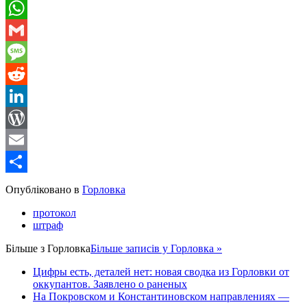
Telegram
WhatsApp
Gmail
Message
Reddit
LinkedIn
WordPress
Email
Share
Опубліковано в
Горловка
протокол
штраф
Більше з
Горловка
Більше записів у Горловка »
Цифры есть, деталей нет: новая сводка из Горловки от
оккупантов. Заявлено о раненых
На Покровском и Константиновском направлениях —