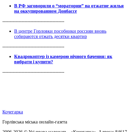
В РФ заговорили о “моратории” на отжатие жилья
на оккупированном Донбассе
------------------------------------------
В центре Горловки пособники россиян вновь
собираются отжать десятки квартир
------------------------------------------
Квадрокоптер із камерою нічного бачення: як
вибрати і купити?
------------------------------------------
Кочегарка
Горлівська міська онлайн-газета
2006-2026 © Усі права належать - «Кочегарка». Адреса: 84617,