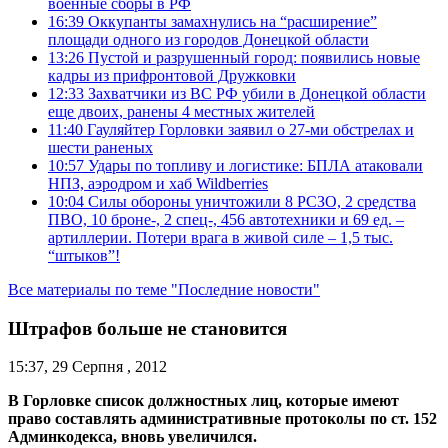
военные сборы в РФ
16:39
Оккупанты замахнулись на “расширение”
площади одного из городов Донецкой области
13:26
Пустой и разрушенный город: появились новые
кадры из прифронтовой Дружковки
12:33
Захватчики из ВС РФ убили в Донецкой области
еще двоих, ранены 4 местных жителей
11:40
Гауляйтер Горловки заявил о 27-ми обстрелах и
шести раненых
10:57
Удары по топливу и логистике: БПЛА атаковали
НПЗ, аэродром и хаб Wildberries
10:04
Силы обороны уничтожили 8 РСЗО, 2 средства
ПВО, 10 броне-, 2 спец-, 456 автотехники и 69 ед. –
артиллерии. Потери врага в живой силе – 1,5 тыс.
“штыков”!
Все материалы по теме "Последние новости"
Штрафов больше не становится
15:37, 29 Серпня , 2012
В Горловке список должностных лиц, которые имеют
право составлять административные протоколы по ст. 152
Админкодекса, вновь увеличился.