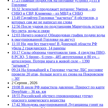
17:25
Пьяный подросток на питбайке устроил ДТП в
Горловке
16:32
Зеленский продолжает ротации: Умеров – из
СНБО в СВР, Клименко – из МВД в СНБО
13:49
Гауляйтер Горловки “насчитал” 8 обстрелов, о
которых сам же не написал ни слова
12:56
После ударов по подстанциям Мариуполь остался
без света, воды и связи
12:03
Ничего нового! Обнародован график подачи воды
в оккупированной Горловке на август
11:10
Ни дня без трагедии! В Донецкой области РФ
убила 2 гражданских, 14 ранены
10:17
Силы обороны уничтожили танк, 4 средства ПВО,
8 РСЗО, 5 броне-, 6 спец-, 485 автотехники и 80 ед. –
артиллерии. Потери врага в живой силе – 1390
“штыков”!
09:24
На ближайшей к Горловке участке ЛБС россияне
провели 20 атак, больше всего их снова на Покровском
– 30!
2 Серпня , 2026
19:08
В июле РФ нарастила давление. Прирост по карте
DeepState – 36 кв. км
18:55
Российский обстрел спровоцировал утечку
опасного химического вещества
17:42
Молодежь оккупированной Луганщины гонят на