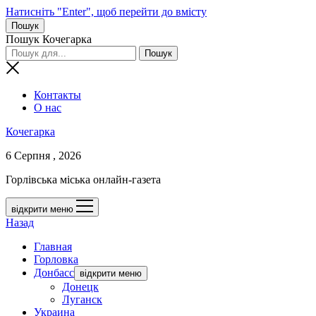
Натисніть "Enter", щоб перейти до вмісту
Пошук
Пошук Кочегарка
Контакты
О нас
Кочегарка
6 Серпня , 2026
Горлівська міська онлайн-газета
відкрити меню
Назад
Главная
Горловка
Донбасс
відкрити меню
Донецк
Луганск
Украина