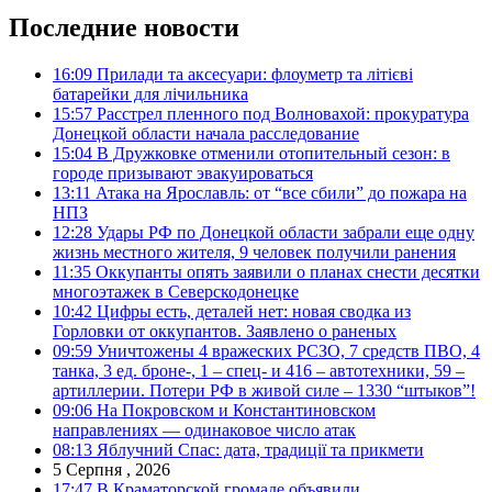
Последние новости
16:09
Прилади та аксесуари: флоуметр та літієві
батарейки для лічильника
15:57
Расстрел пленного под Волновахой: прокуратура
Донецкой области начала расследование
15:04
В Дружковке отменили отопительный сезон: в
городе призывают эвакуироваться
13:11
Атака на Ярославль: от “все сбили” до пожара на
НПЗ
12:28
Удары РФ по Донецкой области забрали еще одну
жизнь местного жителя, 9 человек получили ранения
11:35
Оккупанты опять заявили о планах снести десятки
многоэтажек в Северскодонецке
10:42
Цифры есть, деталей нет: новая сводка из
Горловки от оккупантов. Заявлено о раненых
09:59
Уничтожены 4 вражеских РСЗО, 7 средств ПВО, 4
танка, 3 ед. броне-, 1 – спец- и 416 – автотехники, 59 –
артиллерии. Потери РФ в живой силе – 1330 “штыков”!
09:06
На Покровском и Константиновском
направлениях — одинаковое число атак
08:13
Яблучний Спас: дата, традиції та прикмети
5 Серпня , 2026
17:47
В Краматорской громаде объявили