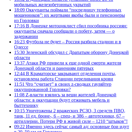
мобильных железобетонных укрытий
18:09
Оккупанты поймали “посредницу телефонных
мошенников”: их жертвами якобы были и пенсионеры
из Горловки
17:16
В Донецке мотоциклист сбил пособника россиян:
оккупанты сначала сообщали о побеге, затем — о
задержании
16:23
Футбола не будет – Россия разбила стадион и в
Одессе
15:30
Зеленский обсудил с Драпатым оборону Донецкой
области
13:37
Атаки РФ привели к еще одной смерти жителя
Донецкой области и ранениям пятерых
12:44
В Краматорске закрывают отделения почты,
остановлена работа Станции переливания крови
11:51
Что “считает” в своих z-сводках гауляйтер
оккупированной Горловки?
11:08
Z-власти взялись за вещи жителей Донецкой
области: в оккупации будут отжимать мебель и
быттехнику
10:15
Уничтожены 2 вражеских РСЗО, 3 средств ПВО,
танк, 11 ед. броне-, 6 – спец- и 386 – автотехники, 67 –
артиллерии. Потери РФ в живой силе – 1210 “штыков”!
09:22
Именно здесь сейчас самый ад: основные бои идут
в 20–50 км от Горловки