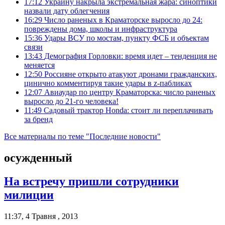
17:12
Украину накрыла экстремальная жара: синоптики
назвали дату облегчения
16:29
Число раненых в Краматорске выросло до 24:
повреждены дома, школы и инфраструктура
15:36
Удары ВСУ по мостам, пункту ФСБ и объектам
связи
13:43
Демография Горловки: время идет – тенденция не
меняется
12:50
Россияне открыто атакуют дронами гражданских,
цинично комментируя такие удары в z-пабликах
12:07
Авиаудар по центру Краматорска: число раненых
выросло до 21-го человека!
11:49
Садовый трактор Honda: стоит ли переплачивать
за бренд
Все материалы по теме "Последние новости"
осужденный
На встречу пришли сотрудники
милиции
11:37, 4 Травня , 2013