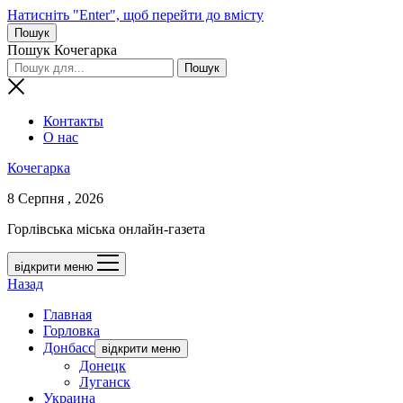
Натисніть "Enter", щоб перейти до вмісту
Пошук
Пошук Кочегарка
Контакты
О нас
Кочегарка
8 Серпня , 2026
Горлівська міська онлайн-газета
відкрити меню
Назад
Главная
Горловка
Донбасс
відкрити меню
Донецк
Луганск
Украина