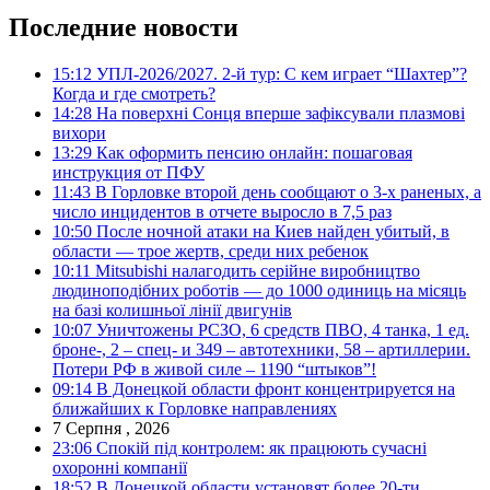
Последние новости
15:12
УПЛ-2026/2027. 2-й тур: С кем играет “Шахтер”?
Когда и где смотреть?
14:28
На поверхні Сонця вперше зафіксували плазмові
вихори
13:29
Как оформить пенсию онлайн: пошаговая
инструкция от ПФУ
11:43
В Горловке второй день сообщают о 3-х раненых, а
число инцидентов в отчете выросло в 7,5 раз
10:50
После ночной атаки на Киев найден убитый, в
области — трое жертв, среди них ребенок
10:11
Mitsubishi налагодить серійне виробництво
людиноподібних роботів — до 1000 одиниць на місяць
на базі колишньої лінії двигунів
10:07
Уничтожены РСЗО, 6 средств ПВО, 4 танка, 1 ед.
броне-, 2 – спец- и 349 – автотехники, 58 – артиллерии.
Потери РФ в живой силе – 1190 “штыков”!
09:14
В Донецкой области фронт концентрируется на
ближайших к Горловке направлениях
7 Серпня , 2026
23:06
Спокій під контролем: як працюють сучасні
охоронні компанії
18:52
В Донецкой области установят более 20-ти