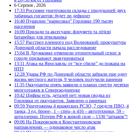
6 Серпня , 2026
17:33
Россияне уничтожили склады с продукцией двух
табачных гигантов: будет ли дефицит
16:40
Пушилин “нарисовал” Горловке 190 тысяч
населения
16:09
Прилади та аксесуари: флоуметр та літієві
батарейки для лічильника
15:57
Расстрел пленного под Волновахой: прокуратура
Донецкой области начала расследование
15:04
В Дружковке отменили отопительный сезон: в
городе призывают эвакуироваться
13:11
Атака на Ярославль: от “все сбили” до пожара на
НПЗ
12:28
Удары РФ по Донецкой области забрали еще одну
жизнь местного жителя, 9 человек получили ранения
11:35
Оккупанты опять заявили о планах снести десятки
многоэтажек в Северскодонецке
10:42
Цифры есть, деталей нет: новая сводка из
Горловки от оккупантов. Заявлено о раненых
09:59
Уничтожены 4 вражеских РСЗО, 7 средств ПВО, 4
танка, 3 ед. броне-, 1 – спец- и 416 – автотехники, 59 –
артиллерии. Потери РФ в живой силе – 1330 “штыков”!
09:06
На Покровском и Константиновском
направлениях — одинаковое число атак