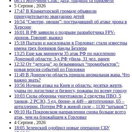
08:13
Яблучний Спас: дата, традиції та прикмети
5 Серпня , 2026
17:47
В Краматорской громаде объявили
принудительную эвакуацию детей
16:54
“Смотри, овощи”: пострадавший об атаке дрона в
Херсоне
16:01
В РФ заявили о подрыве разработчика FPV-
дронов. Говорят, выжил
15:18
Пытали и насиловали в Горловке: стали известны
имена трех боевиков банды Безлера
13:25
Еще как минимум 35 атак РФ по населению
Донецкой области: 3-х РФ убила, 31 чел. ранен
12:32
От “детсада” до безымянных “промобъектов”:
новая версия событий из Горловки
11:49
В Донецкую область пришла аномальная жара. Что
важно знать?
10:56
Ночная атака на Киев и область: десятки жертв,
удары по логистике и бизнесу, пожары по всему городу
10:03
Силы обороны уничтожили 2 средства ПВО, 5
танков, 2 РСЗО, 5 ед. броне- и 449 – автотехники, 65 –
артиллерии. Потери РФ в живой силе – 1130 “штыков”!
09:10
На Покровском направлении снова больше всего
атак, чем на ближайшем к Горловке
4 Серпня , 2026
18:05
Зеленский одобрил новые операции СБУ