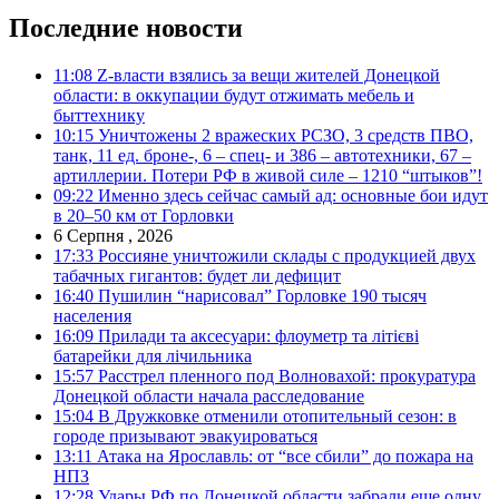
Последние новости
11:08
Z-власти взялись за вещи жителей Донецкой
области: в оккупации будут отжимать мебель и
быттехнику
10:15
Уничтожены 2 вражеских РСЗО, 3 средств ПВО,
танк, 11 ед. броне-, 6 – спец- и 386 – автотехники, 67 –
артиллерии. Потери РФ в живой силе – 1210 “штыков”!
09:22
Именно здесь сейчас самый ад: основные бои идут
в 20–50 км от Горловки
6 Серпня , 2026
17:33
Россияне уничтожили склады с продукцией двух
табачных гигантов: будет ли дефицит
16:40
Пушилин “нарисовал” Горловке 190 тысяч
населения
16:09
Прилади та аксесуари: флоуметр та літієві
батарейки для лічильника
15:57
Расстрел пленного под Волновахой: прокуратура
Донецкой области начала расследование
15:04
В Дружковке отменили отопительный сезон: в
городе призывают эвакуироваться
13:11
Атака на Ярославль: от “все сбили” до пожара на
НПЗ
12:28
Удары РФ по Донецкой области забрали еще одну