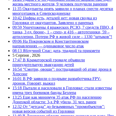
жизнь местного жителя, 9 человек получили ранения
11:35
Оккупанты опять заявили о планах снести десятки
многоэтажек в Северскодонецке
10:42
Цифры есть, деталей нет: новая сводка из
Горловки от оккупантов. Заявлено о раненых
09:59
Уничтожены 4 вражеских РСЗО, 7 средств ПВО, 4
танка, 3 ед. броне-, 1 – спец- и 416 – автотехники, 59 –
артиллерии. Потери РФ в живой силе – 1330 “штыков”!
09:06
На Покровском и Константиновском
направлениях — одинаковое число атак
08:13
Яблучний Спас: дата, традиції та прикмети
5 Серпня , 2026
17:47
В Краматорской громаде объявили
принудительную эвакуацию детей
16:54
“Смотри, овощи”: пострадавший об атаке дрона в
Херсоне
16:01
В РФ заявили о подрыве разработчика FPV-
дронов. Говорят, выжил
15:18
Пытали и насиловали в Горловке: стали известны
имена трех боевиков банды Безлера
13:25
Еще как минимум 35 атак РФ по населению
Донецкой области: 3-х РФ убила, 31 чел. ранен
12:32
От “детсада” до безымянных “промобъектов”:
новая версия событий из Горловки
11:49
В Донецкую область пришла аномальная жара. Что