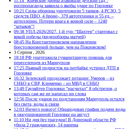
11:14
“Киевские дроны атаковали детский сад”:
роспропаганда заявила о якобы ударе по Горловке
10:21
Силы обороны уничтожили 5 танков, 4 РСЗО, 5
средств ПВО, 4 броне-, 379 автотехники и 55 ед. –
артиллерии. Потери врага в живой силе – 1240
“штыков”!
09:38
УПЛ-2026/2027. 1-й тур: “Шахтер” стартовал с
яркой победы (видеообзоры матчей)
08:45
На Константиновском направлении
боестолкновений больше, чем на Покровском!
3 Серпня , 2026
18:18
РФ уничтожила гуманитарную помощь для
переселенцев из Мариуполя
17:25
Пьяный подросток на питбайке устроил ДТП в
Горловке
16:32
Зеленский продолжает ротации: Умеров – из
СНБО в СВР, Клименко – из МВД в СНБО
13:49
Гауляйтер Горловки “насчитал” 8 обстрелов, о
которых сам же не написал ни слова
12:56
После ударов по подстанциям Мариуполь остался
без света, воды и связи
12:03
Ничего нового! Обнародован график подачи воды
в оккупированной Горловке на август
11:10
Ни дня без трагедии! В Донецкой области РФ
убила 2 гражданских, 14 ранены