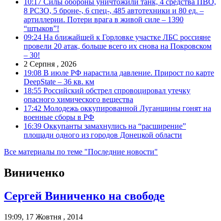
10:17
Силы обороны уничтожили танк, 4 средства ПВО,
8 РСЗО, 5 броне-, 6 спец-, 485 автотехники и 80 ед. –
артиллерии. Потери врага в живой силе – 1390
“штыков”!
09:24
На ближайшей к Горловке участке ЛБС россияне
провели 20 атак, больше всего их снова на Покровском
– 30!
2 Серпня , 2026
19:08
В июле РФ нарастила давление. Прирост по карте
DeepState – 36 кв. км
18:55
Российский обстрел спровоцировал утечку
опасного химического вещества
17:42
Молодежь оккупированной Луганщины гонят на
военные сборы в РФ
16:39
Оккупанты замахнулись на “расширение”
площади одного из городов Донецкой области
Все материалы по теме "Последние новости"
Виниченко
Сергей Виниченко на свободе
19:09, 17 Жовтня , 2014