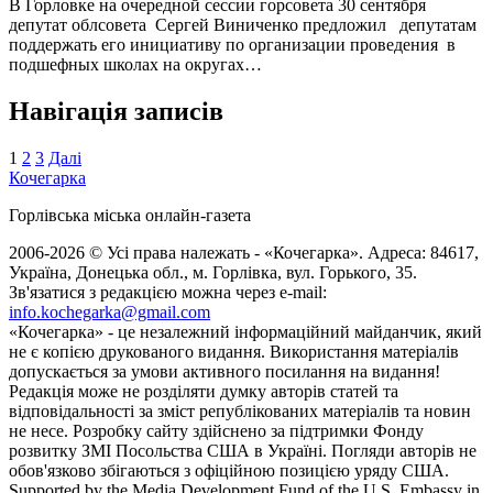
В Горловке на очередной сессии горсовета 30 сентября
депутат облсовета Сергей Виниченко предложил депутатам
поддержать его инициативу по организации проведения в
подшефных школах на округах…
Навігація записів
1
2
3
Далі
Кочегарка
Горлівська міська онлайн-газета
2006-2026 © Усі права належать - «Кочегарка». Адреса: 84617,
Україна, Донецька обл., м. Горлівка, вул. Горького, 35.
Зв'язатися з редакцією можна через e-mail:
info.kochegarka@gmail.com
«Кочегарка» - це незалежний інформаційний майданчик, який
не є копією друкованого видання. Використання матеріалів
допускається за умови активного посилання на видання!
Редакція може не розділяти думку авторів статей та
відповідальності за зміст републікованих матеріалів та новин
не несе. Розробку сайту здійснено за підтримки Фонду
розвитку ЗМІ Посольства США в Україні. Погляди авторів не
обов'язково збігаються з офіційною позицією уряду США.
Supported by the Media Development Fund of the U.S. Embassy in