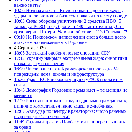
важно знать?
10:56
Ночная атака на Киев и область: десятки жертв,
удары по логистике и бизнесу, пожары по всему городу
10:03
Силы обороны уничтожили 2 средства ПВО, 5
танков, 2 РСЗО, 5 ед. броне- и 449 – автотехники, 65 –
артиллерии. Потери РФ в живой силе – 1130 “штыков”!
09:10
На Покровском направлении снова больше всего
атак, чем на ближайшем к Горловке
4 Серпня , 2026
18:05
Зеленский одобрил новые операции СБУ
17:12
Украину накрыла экстремальная жара: синоптики
назвали дату облегчения
16:29
Число раненых в Краматорске выросло до 24:
повреждены дома, школы и инфраструктура
15:36
Удары ВСУ по мостам, пункту ФСБ и объектам
связи
13:43
Демография Горловки: время идет – тенденция не
меняется
12:50
Россияне открыто атакуют дронами гражданских,
цинично комментируя такие удары в z-пабликах
12:07
Авиаудар по центру Краматорска: число раненых
выросло до 21-го человека!
11:49
Садовый трактор Honda: стоит ли переплачивать
за бренд