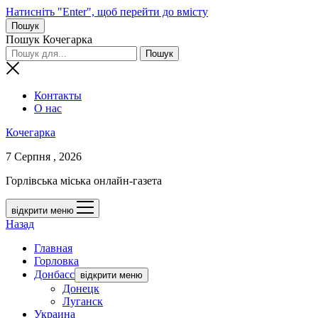
Натисніть "Enter", щоб перейти до вмісту
Пошук
Пошук Кочегарка
Контакты
О нас
Кочегарка
7 Серпня , 2026
Горлівська міська онлайн-газета
відкрити меню
Назад
Главная
Горловка
Донбасс
відкрити меню
Донецк
Луганск
Украина