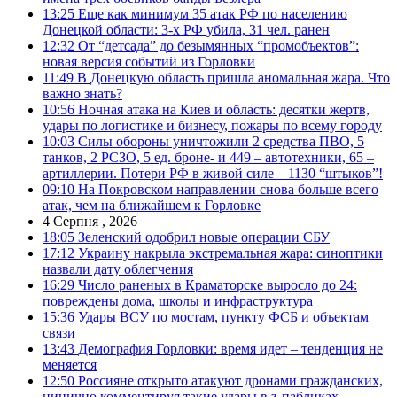
13:25
Еще как минимум 35 атак РФ по населению
Донецкой области: 3-х РФ убила, 31 чел. ранен
12:32
От “детсада” до безымянных “промобъектов”:
новая версия событий из Горловки
11:49
В Донецкую область пришла аномальная жара. Что
важно знать?
10:56
Ночная атака на Киев и область: десятки жертв,
удары по логистике и бизнесу, пожары по всему городу
10:03
Силы обороны уничтожили 2 средства ПВО, 5
танков, 2 РСЗО, 5 ед. броне- и 449 – автотехники, 65 –
артиллерии. Потери РФ в живой силе – 1130 “штыков”!
09:10
На Покровском направлении снова больше всего
атак, чем на ближайшем к Горловке
4 Серпня , 2026
18:05
Зеленский одобрил новые операции СБУ
17:12
Украину накрыла экстремальная жара: синоптики
назвали дату облегчения
16:29
Число раненых в Краматорске выросло до 24:
повреждены дома, школы и инфраструктура
15:36
Удары ВСУ по мостам, пункту ФСБ и объектам
связи
13:43
Демография Горловки: время идет – тенденция не
меняется
12:50
Россияне открыто атакуют дронами гражданских,
цинично комментируя такие удары в z-пабликах