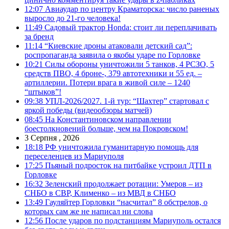
12:07
Авиаудар по центру Краматорска: число раненых
выросло до 21-го человека!
11:49
Садовый трактор Honda: стоит ли переплачивать
за бренд
11:14
“Киевские дроны атаковали детский сад”:
роспропаганда заявила о якобы ударе по Горловке
10:21
Силы обороны уничтожили 5 танков, 4 РСЗО, 5
средств ПВО, 4 броне-, 379 автотехники и 55 ед. –
артиллерии. Потери врага в живой силе – 1240
“штыков”!
09:38
УПЛ-2026/2027. 1-й тур: “Шахтер” стартовал с
яркой победы (видеообзоры матчей)
08:45
На Константиновском направлении
боестолкновений больше, чем на Покровском!
3 Серпня , 2026
18:18
РФ уничтожила гуманитарную помощь для
переселенцев из Мариуполя
17:25
Пьяный подросток на питбайке устроил ДТП в
Горловке
16:32
Зеленский продолжает ротации: Умеров – из
СНБО в СВР, Клименко – из МВД в СНБО
13:49
Гауляйтер Горловки “насчитал” 8 обстрелов, о
которых сам же не написал ни слова
12:56
После ударов по подстанциям Мариуполь остался