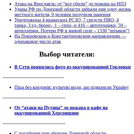
Атака на Ярославль: от “все сбили” до пожара на НПЗ
Удары РФ по Донецкой области забрали еще одну жизнь
местного жителя, 9 человек получили ранения
Уничтожены 4 вражеских РСЗО, 7 средств ПВО, 4
танка, 3 ед. броне-, 1 – спец- и 416 – автотехники, 59 –
артиллерии. Потери РФ в живой силе – 1330 “штыков”!
На Покровском и Константиновском направлениях —
одинаковое число атак
Выбор читателя
:
В Сети появились фото из оккупированной Горловки
-----------------------------------------
Піца без кордонів: культові види, що підкорили Україну
------------------------------------------
От “атаки на Путина” до пожара в кафе на
оккупированной Херсонщине
------------------------------------------
С погибшим при обороне Донецкой области