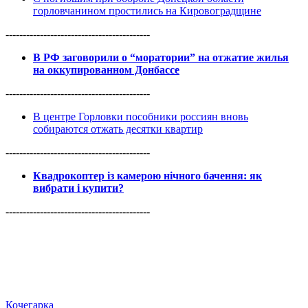
горловчанином простились на Кировоградщине
------------------------------------------
В РФ заговорили о “моратории” на отжатие жилья
на оккупированном Донбассе
------------------------------------------
В центре Горловки пособники россиян вновь
собираются отжать десятки квартир
------------------------------------------
Квадрокоптер із камерою нічного бачення: як
вибрати і купити?
------------------------------------------
Кочегарка