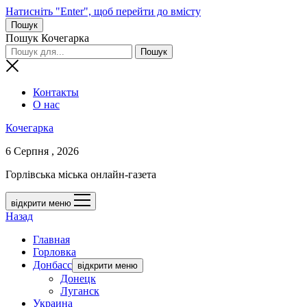
Натисніть "Enter", щоб перейти до вмісту
Пошук
Пошук Кочегарка
Контакты
О нас
Кочегарка
6 Серпня , 2026
Горлівська міська онлайн-газета
відкрити меню
Назад
Главная
Горловка
Донбасс
відкрити меню
Донецк
Луганск
Украина