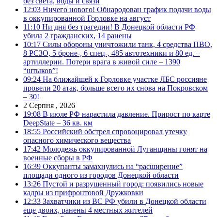
без света, воды и связи
12:03
Ничего нового! Обнародован график подачи воды
в оккупированной Горловке на август
11:10
Ни дня без трагедии! В Донецкой области РФ
убила 2 гражданских, 14 ранены
10:17
Силы обороны уничтожили танк, 4 средства ПВО,
8 РСЗО, 5 броне-, 6 спец-, 485 автотехники и 80 ед. –
артиллерии. Потери врага в живой силе – 1390
“штыков”!
09:24
На ближайшей к Горловке участке ЛБС россияне
провели 20 атак, больше всего их снова на Покровском
– 30!
2 Серпня , 2026
19:08
В июле РФ нарастила давление. Прирост по карте
DeepState – 36 кв. км
18:55
Российский обстрел спровоцировал утечку
опасного химического вещества
17:42
Молодежь оккупированной Луганщины гонят на
военные сборы в РФ
16:39
Оккупанты замахнулись на “расширение”
площади одного из городов Донецкой области
13:26
Пустой и разрушенный город: появились новые
кадры из прифронтовой Дружковки
12:33
Захватчики из ВС РФ убили в Донецкой области
еще двоих, ранены 4 местных жителей