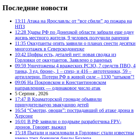
Последние новости
13:11
Атака на Ярославль: от “все сбили” до пожара на
НПЗ
12:28
Удары РФ по Донецкой области забрали еще одну
жизнь местного жителя, 9 человек получили ранения
11:35
Оккупанты опять заявили о планах снести десятки
многоэтажек в Северскодонецке
10:42
Цифры есть, деталей нет: новая сводка из
Горловки от оккупантов. Заявлено о раненых
09:59
Уничтожены 4 вражеских РСЗО, 7 средств ПВО, 4
танка, 3 ед. броне-, 1 – спец- и 416 – автотехники, 59 –
артиллерии. Потери РФ в живой силе – 1330 “штыков”!
09:06
На Покровском и Константиновском
направлениях — одинаковое число атак
5 Серпня , 2026
17:47
В Краматорской громаде объявили
принудительную эвакуацию детей
16:54
“Смотри, овощи”: пострадавший об атаке дрона в
Херсоне
16:01
В РФ заявили о подрыве разработчика FPV-
дронов. Говорят, выжил
15:18
Пытали и насиловали в Горловке: стали известны
имена трех боевиков банды Безлера