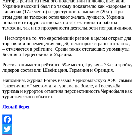
Авторы рейтинга немного подсластили пилюлю, выставив
Украине высокий балл по такому показателю как «здоровье и
гигиена» (17-е место) и «доступность рынков» (20-е). При
этом дела на таможне оставляют желать лучшего. Украина
попала во вторую сотню как по эффективности работы
таможни, так и по прозрачности деятельности пограничников.
«Несмотря на то, что европейский регион в целом открыт для
торговли и перемещения людей, некоторые страны отстают»,
– отмечается в рейтинге. Среди таких отстающих упомянуты
Босния и Герцеговина и Украина.
Россия занимает в рейтинге 59-е место, Грузия – 73-е, а тройку
лидеров составили Швейцария, Германия и Франция.
Напомним, журнал Forbes назвал Чернобыльскую АЭС самым
“экзотичным” местом для туризма на Земле, а Госслужба
туризма и курортов отметила перспективность Чернобыля как
туристического объекта.
Левый берег
Facebook