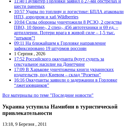
11:40
Гауляйтер Горловки заявил о 27-ми обстрелах и
шести раненых
10:57
Удары по топливу и логистике: БПЛА атаковали
НПЗ, аэродром и хаб Wildberries
10:04
Силы обороны уничтожили 8 РСЗО, 2 средства
ПВО, 10 броне-, 2 спец-, 456 автотехники и 69 ед. –
артиллерии. Потери врага в живой силе – 1,5 тыс.
“штыков”!
09:11
На ближайшем к Горловке направление
зафиксировано 19 штурмов россиян
1 Серпня , 2026
17:52
Российского оккупанта будут судить за
сексуальное насилие на Донетчине
17:09
В Харькове уничтожены книги украинских
издательств, под Киевом – склад “Розетки”
16:16
Оккупанты заявили о задержании в Горловке
“лжегазовщиков”
Все материалы по теме "Последние новости"
Украина уступила Намибии в туристической
привлекательности
13:18, 9 Березня , 2011