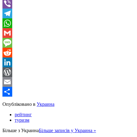
Twitter
Viber
Telegram
WhatsApp
Gmail
Message
Reddit
LinkedIn
WordPress
Email
Share
Опубліковано в
Украина
рейтинг
туризм
Більше з
Украина
Більше записів у Украина »