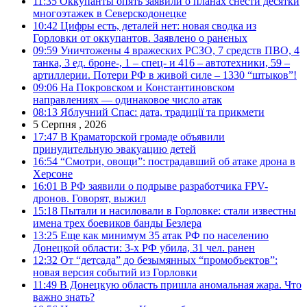
11:35
Оккупанты опять заявили о планах снести десятки
многоэтажек в Северскодонецке
10:42
Цифры есть, деталей нет: новая сводка из
Горловки от оккупантов. Заявлено о раненых
09:59
Уничтожены 4 вражеских РСЗО, 7 средств ПВО, 4
танка, 3 ед. броне-, 1 – спец- и 416 – автотехники, 59 –
артиллерии. Потери РФ в живой силе – 1330 “штыков”!
09:06
На Покровском и Константиновском
направлениях — одинаковое число атак
08:13
Яблучний Спас: дата, традиції та прикмети
5 Серпня , 2026
17:47
В Краматорской громаде объявили
принудительную эвакуацию детей
16:54
“Смотри, овощи”: пострадавший об атаке дрона в
Херсоне
16:01
В РФ заявили о подрыве разработчика FPV-
дронов. Говорят, выжил
15:18
Пытали и насиловали в Горловке: стали известны
имена трех боевиков банды Безлера
13:25
Еще как минимум 35 атак РФ по населению
Донецкой области: 3-х РФ убила, 31 чел. ранен
12:32
От “детсада” до безымянных “промобъектов”:
новая версия событий из Горловки
11:49
В Донецкую область пришла аномальная жара. Что
важно знать?