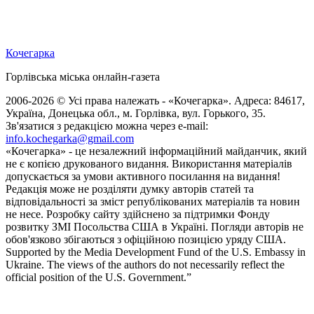
Кочегарка
Горлівська міська онлайн-газета
2006-2026 © Усі права належать - «Кочегарка». Адреса: 84617,
Україна, Донецька обл., м. Горлівка, вул. Горького, 35.
Зв'язатися з редакцією можна через e-mail:
info.kochegarka@gmail.com
«Кочегарка» - це незалежний інформаційний майданчик, який
не є копією друкованого видання. Використання матеріалів
допускається за умови активного посилання на видання!
Редакція може не розділяти думку авторів статей та
відповідальності за зміст републікованих матеріалів та новин
не несе. Розробку сайту здійснено за підтримки Фонду
розвитку ЗМІ Посольства США в Україні. Погляди авторів не
обов'язково збігаються з офіційною позицією уряду США.
Supported by the Media Development Fund of the U.S. Embassy in
Ukraine. The views of the authors do not necessarily reflect the
official position of the U.S. Government.”