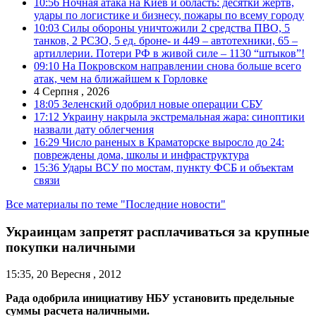
10:56
Ночная атака на Киев и область: десятки жертв,
удары по логистике и бизнесу, пожары по всему городу
10:03
Силы обороны уничтожили 2 средства ПВО, 5
танков, 2 РСЗО, 5 ед. броне- и 449 – автотехники, 65 –
артиллерии. Потери РФ в живой силе – 1130 “штыков”!
09:10
На Покровском направлении снова больше всего
атак, чем на ближайшем к Горловке
4 Серпня , 2026
18:05
Зеленский одобрил новые операции СБУ
17:12
Украину накрыла экстремальная жара: синоптики
назвали дату облегчения
16:29
Число раненых в Краматорске выросло до 24:
повреждены дома, школы и инфраструктура
15:36
Удары ВСУ по мостам, пункту ФСБ и объектам
связи
Все материалы по теме "Последние новости"
Украинцам запретят расплачиваться за крупные
покупки наличными
15:35, 20 Вересня , 2012
Рада одобрила инициативу НБУ установить предельные
суммы расчета наличными.