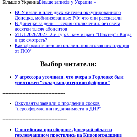
Більше з
Украина
Більше записів у Украина »
ВСУ взяли в плен двух жителей оккупированного
Донецка, мобилизованных РФ: что они рассказали
В Донецке за день — серия отключений: без света
десятки тысяч абонентов
УПЛ-2026/2027. 2-й тур: С кем играет “Шахтер”? Когда
и где смотреть?
Как оформить пенсию онлайн: пошаговая инструкция
от ПФУ
Выбор читателя
:
У агрессора уточнили, что вчера в Горловке был
уничтожен “склад кондитерской фабрики”
-----------------------------------------
Оккупанты заявили о продлении сроков
“переоформления недвижимости в ДНР”
------------------------------------------
С погибшим при обороне Донецкой области
горловчанином простились на Кировоградщине