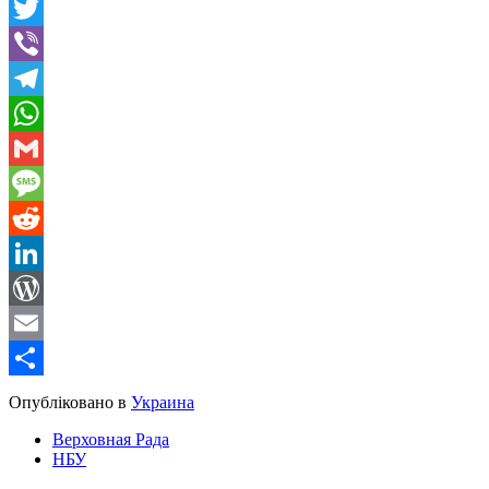
Facebook
Twitter
Viber
Telegram
WhatsApp
Gmail
Message
Reddit
LinkedIn
WordPress
Email
Share
Опубліковано в
Украина
Верховная Рада
НБУ