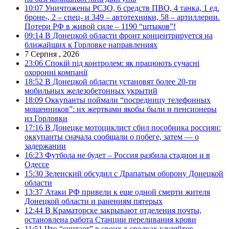
10:07
Уничтожены РСЗО, 6 средств ПВО, 4 танка, 1 ед.
броне-, 2 – спец- и 349 – автотехники, 58 – артиллерии.
Потери РФ в живой силе – 1190 “штыков”!
09:14
В Донецкой области фронт концентрируется на
ближайших к Горловке направлениях
7 Серпня , 2026
23:06
Спокій під контролем: як працюють сучасні
охоронні компанії
18:52
В Донецкой области установят более 20-ти
мобильных железобетонных укрытий
18:09
Оккупанты поймали “посредницу телефонных
мошенников”: их жертвами якобы были и пенсионеры
из Горловки
17:16
В Донецке мотоциклист сбил пособника россиян:
оккупанты сначала сообщали о побеге, затем — о
задержании
16:23
Футбола не будет – Россия разбила стадион и в
Одессе
15:30
Зеленский обсудил с Драпатым оборону Донецкой
области
13:37
Атаки РФ привели к еще одной смерти жителя
Донецкой области и ранениям пятерых
12:44
В Краматорске закрывают отделения почты,
остановлена работа Станции переливания крови
11:51
Что “считает” в своих z-сводках гауляйтер