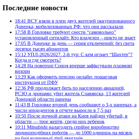
Последние новости
18:41
ВСУ взяли в плен двух жителей оккупированного
Донецка, мобилизованных РФ: что они рассказали
17:58
В Горловке требуют снести “самовольно”
установленный ситилайт. Кто владелец – никто не знает
17:05
В Донецке за день — серия отключений: без света
десятки тысяч абонентов
15:12
УПЛ-2026/2027. 2-й тур: С кем играет “Шахтер”?
Когда и где смотреть?
14:28
На поверхні Сонця вперше зафіксували плазмові
вихори
13:29
Как оформить пенсию онлайн: пошаговая
инструкция от ПФУ
12:36
РФ продолжает бить по населению авиацией,
РСЗО и дронами: убит житель Славянска, 13 жителей
Донецкой области ранены
11:43
В Горловке второй день сообщают о 3-х раненых, а
число инцидентов в отчете выросло в 7,5 раз
10:50
После ночной атаки на Киев найден убитый, в
области — трое жертв, среди них ребенок
10:11
Mitsubishi налагодить серійне виробництво
людиноподібних роботів — до 1000 одиниць на місяць
на базі колишньої лінії двигунів