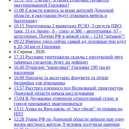
оккупированной Горловки?
11:08
Z-власти взялись за вещи жителей Донецкой
области: в оккупации будут отжимать мебель и
быттехнику
10:15
Уничтожены 2 вражеских РСЗО, 3 средств ПВО,
танк, 11 ед. броне-, 6 – спец- и 386 – автотехники, 67 –
артиллерии. Потери РФ в живой силе – 1210 “штыков”!
09:22
Именно здесь сейчас самый ад: основные бои идут
в 20–50 км от Горловки
6 Серпня , 2026
17:33
Россияне уничтожили склады с продукцией двух
табачных гигантов: будет ли дефицит
16:40
Пушилин “нарисовал” Горловке 190 тысяч
населения
16:09
Прилади та аксесуари: флоуметр та літієві
батарейки для лічильника
15:57
Расстрел пленного под Волновахой: прокуратура
Донецкой области начала расследование
15:04
В Дружковке отменили отопительный сезон: в
городе призывают эвакуироваться
13:11
Атака на Ярославль: от “все сбили” до пожара на
НПЗ
12:28
Удары РФ по Донецкой области забрали еще одну
жизнь местного жителя, 9 человек получили ранения