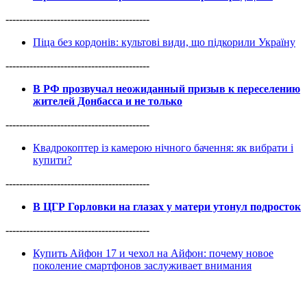
------------------------------------------
Піца без кордонів: культові види, що підкорили Україну
------------------------------------------
В РФ прозвучал неожиданный призыв к переселению
жителей Донбасса и не только
------------------------------------------
Квадрокоптер із камерою нічного бачення: як вибрати і
купити?
------------------------------------------
В ЦГР Горловки на глазах у матери утонул подросток
------------------------------------------
Купить Айфон 17 и чехол на Айфон: почему новое
поколение смартфонов заслуживает внимания