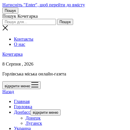
Натисніть "Enter", щоб перейти до вмісту
Пошук
Пошук Кочегарка
Контакты
О нас
Кочегарка
8 Серпня , 2026
Горлівська міська онлайн-газета
відкрити меню
Назад
Главная
Горловка
Донбасс
відкрити меню
Донецк
Луганск
Украина