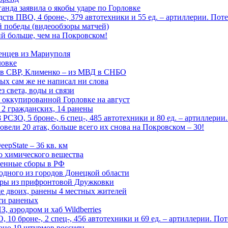
анда заявила о якобы ударе по Горловке
тв ПВО, 4 броне-, 379 автотехники и 55 ед. – артиллерии. Поте
ой победы (видеообзоры матчей)
й больше, чем на Покровском!
енцев из Мариуполя
ловке
 в СВР, Клименко – из МВД в СНБО
рых сам же не написал ни слова
 света, воды и связи
 оккупированной Горловке на август
 2 гражданских, 14 ранены
СЗО, 5 броне-, 6 спец-, 485 автотехники и 80 ед. – артиллерии
вели 20 атак, больше всего их снова на Покровском – 30!
epState – 36 кв. км
о химического вещества
енные сборы в РФ
одного из городов Донецкой области
дры из прифронтовой Дружковки
е двоих, ранены 4 местных жителей
сти раненых
, аэродром и хаб Wildberries
0 броне-, 2 спец-, 456 автотехники и 69 ед. – артиллерии. Поте
ано 19 штурмов россиян