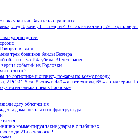
 от оккупантов. Заявлено о раненых
ка, 3 ед. броне-, 1 – спец- и 416 – автотехники, 59 – артиллер
 эвакуацию детей
ерсоне
 Говорят, выжил
мена трех боевиков банды Безлера
 области: 3-х РФ убила, 31 чел. ранен
 версия событий из Горловки
важно знать?
ары по логистике и бизнесу, пожары по всему городу
, 2 РСЗО, 5 ед. броне- и 449 – автотехники, 65 – артиллерии. 
ак, чем на ближайшем к Горловке
азвали дату облегчения
еждены дома, школы и инфраструктура
зи
еняется
инично комментируя такие удары в z-пабликах
росло до 21-го человека!
 бренд