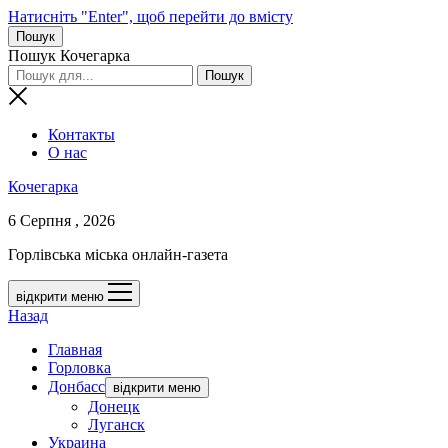
Натисніть "Enter", щоб перейти до вмісту
Пошук
Пошук Кочегарка
Контакты
О нас
Кочегарка
6 Серпня , 2026
Горлівська міська онлайн-газета
відкрити меню
Назад
Главная
Горловка
Донбасс
відкрити меню
Донецк
Луганск
Украина