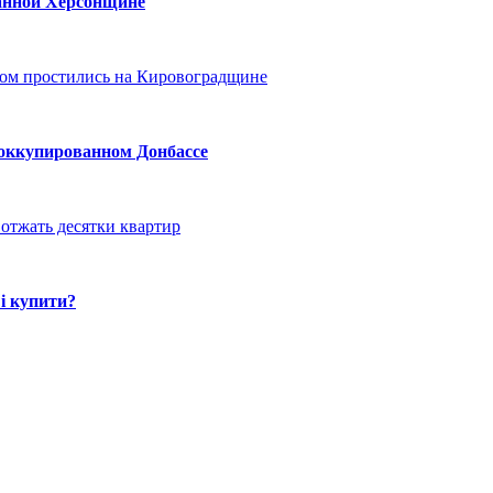
ванной Херсонщине
ом простились на Кировоградщине
 оккупированном Донбассе
отжать десятки квартир
і купити?