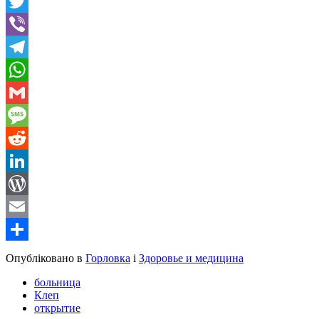
Facebook
Twitter
Viber
Telegram
WhatsApp
Gmail
Message
Reddit
LinkedIn
WordPress
Email
Share
Опубліковано в
Горловка
і
Здоровье и медицина
больница
Клеп
открытие