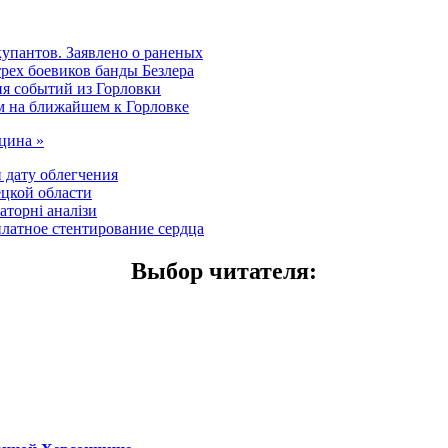
купантов. Заявлено о раненых
трех боевиков банды Безлера
ия событий из Горловки
ем на ближайшем к Горловке
ицина »
 дату облегчения
цкой области
аторні аналізи
латное стентирование сердца
Выбор читателя
: