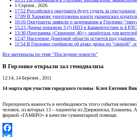
1 Серпня , 2026
17:52
Российского оккупанта будут судить за сексуальное
17:09
В Харькове уничтожены книги украинских издатель
16:16
Оккупанты заявили о задержании в Горловке “лже
15:23
Дроны поразили 3 (!) НПЗ в Башкортостане и 4 РЛС
13:30
Программа «Скрининг 40+» заработала для жителе
12:47
Население Донецкой области остается под ударами
11:54
В Горловке сообщили об атаке дрона по “скорой”, и
Все материалы по теме "Последние новости"
В Горловке открыли зал гемодиализа
12:14, 14 Березня , 2011
14 марта при участии городского головы Клеп Евгения Вик
Переоценить важность и необходимость этого события невозмо
человек, из которых 13 – пациенты из Дзержинска, Енакиева,
фирмой «ГАМБРО» в качестве гуманитарной помощи.