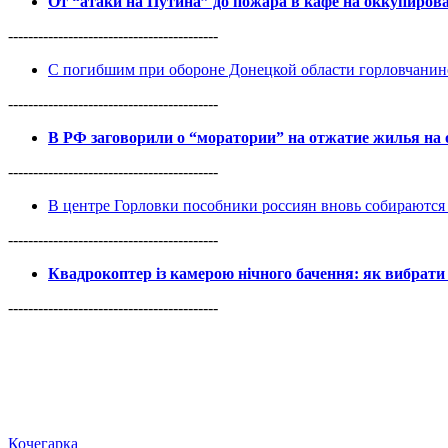
От “атаки на Путина” до пожара в кафе на оккупиро
------------------------------------------
С погибшим при обороне Донецкой области горловчанин
------------------------------------------
В РФ заговорили о “моратории” на отжатие жилья на
------------------------------------------
В центре Горловки пособники россиян вновь собираются 
------------------------------------------
Квадрокоптер із камерою нічного бачення: як вибрати 
------------------------------------------
Кочегарка