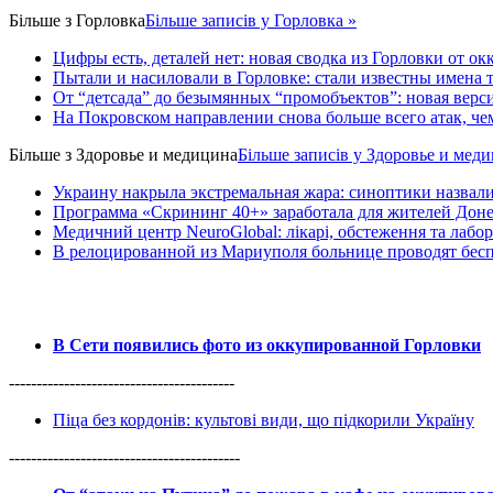
Більше з
Горловка
Більше записів у Горловка »
Цифры есть, деталей нет: новая сводка из Горловки от ок
Пытали и насиловали в Горловке: стали известны имена 
От “детсада” до безымянных “промобъектов”: новая верс
На Покровском направлении снова больше всего атак, ч
Більше з
Здоровье и медицина
Більше записів у Здоровье и мед
Украину накрыла экстремальная жара: синоптики назвали
Программа «Скрининг 40+» заработала для жителей Доне
Медичний центр NeuroGlobal: лікарі, обстеження та лабор
В релоцированной из Мариуполя больнице проводят бесп
В Сети появились фото из оккупированной Горловки
-----------------------------------------
Піца без кордонів: культові види, що підкорили Україну
------------------------------------------