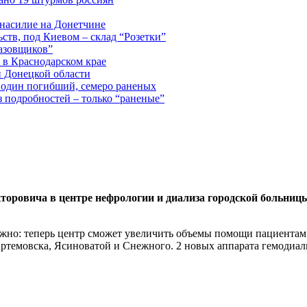
 насилие на Донетчине
ств, под Киевом – склад “Розетки”
газовщиков”
 в Краснодарском крае
й Донецкой области
: один погибший, семеро раненых
з подробностей – только “раненые”
торовича в центре нефрологии и диализа городской больниц
жно: теперь центр сможет увеличить объемы помощи пациентам.
 Артемовска, Ясиноватой и Снежного. 2 новых аппарата гемодиа