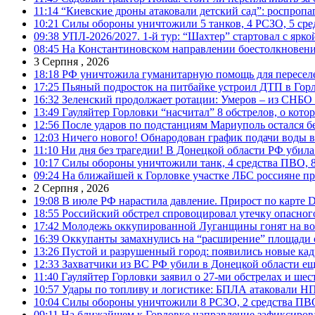
11:14
“Киевские дроны атаковали детский сад”: роспропаг
10:21
Силы обороны уничтожили 5 танков, 4 РСЗО, 5 средс
09:38
УПЛ-2026/2027. 1-й тур: “Шахтер” стартовал с ярк
08:45
На Константиновском направлении боестолкновени
3 Серпня , 2026
18:18
РФ уничтожила гуманитарную помощь для пересел
17:25
Пьяный подросток на питбайке устроил ДТП в Гор
16:32
Зеленский продолжает ротации: Умеров – из СНБО
13:49
Гауляйтер Горловки “насчитал” 8 обстрелов, о кото
12:56
После ударов по подстанциям Мариуполь остался без
12:03
Ничего нового! Обнародован график подачи воды в
11:10
Ни дня без трагедии! В Донецкой области РФ убила
10:17
Силы обороны уничтожили танк, 4 средства ПВО, 8 Р
09:24
На ближайшей к Горловке участке ЛБС россияне про
2 Серпня , 2026
19:08
В июле РФ нарастила давление. Прирост по карте De
18:55
Российский обстрел спровоцировал утечку опасног
17:42
Молодежь оккупированной Луганщины гонят на во
16:39
Оккупанты замахнулись на “расширение” площади 
13:26
Пустой и разрушенный город: появились новые ка
12:33
Захватчики из ВС РФ убили в Донецкой области ещ
11:40
Гауляйтер Горловки заявил о 27-ми обстрелах и ше
10:57
Удары по топливу и логистике: БПЛА атаковали НПЗ
10:04
Силы обороны уничтожили 8 РСЗО, 2 средства ПВО, 1
09:11
На ближайшем к Горловке направление зафиксиров