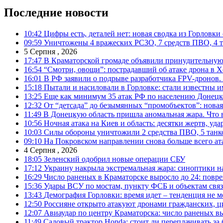
Последние новости
10:42
Цифры есть, деталей нет: новая сводка из Горловки
09:59
Уничтожены 4 вражеских РСЗО, 7 средств ПВО, 4 тан
5 Серпня , 2026
17:47
В Краматорской громаде объявили принудительную
16:54
“Смотри, овощи”: пострадавший об атаке дрона в Х
16:01
В РФ заявили о подрыве разработчика FPV-дронов.
15:18
Пытали и насиловали в Горловке: стали известны и
13:25
Еще как минимум 35 атак РФ по населению Донецкой
12:32
От “детсада” до безымянных “промобъектов”: новая
11:49
В Донецкую область пришла аномальная жара. Что 
10:56
Ночная атака на Киев и область: десятки жертв, уд
10:03
Силы обороны уничтожили 2 средства ПВО, 5 танков
09:10
На Покровском направлении снова больше всего ат
4 Серпня , 2026
18:05
Зеленский одобрил новые операции СБУ
17:12
Украину накрыла экстремальная жара: синоптики н
16:29
Число раненых в Краматорске выросло до 24: повр
15:36
Удары ВСУ по мостам, пункту ФСБ и объектам свя
13:43
Демография Горловки: время идет – тенденция не м
12:50
Россияне открыто атакуют дронами гражданских, ц
12:07
Авиаудар по центру Краматорска: число раненых вы
11:49
Садовый трактор Honda: стоит ли переплачивать за