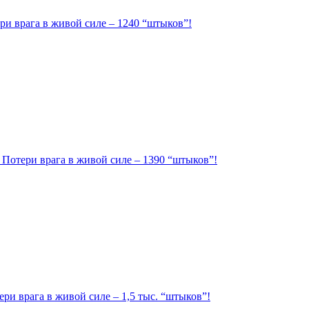
ри врага в живой силе – 1240 “штыков”!
. Потери врага в живой силе – 1390 “штыков”!
ри врага в живой силе – 1,5 тыс. “штыков”!