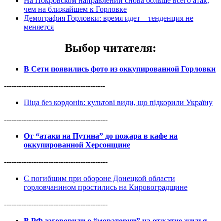
На Покровском направлении снова больше всего атак,
чем на ближайшем к Горловке
Демография Горловки: время идет – тенденция не
меняется
Выбор читателя
:
В Сети появились фото из оккупированной Горловки
-----------------------------------------
Піца без кордонів: культові види, що підкорили Україну
------------------------------------------
От “атаки на Путина” до пожара в кафе на
оккупированной Херсонщине
------------------------------------------
С погибшим при обороне Донецкой области
горловчанином простились на Кировоградщине
------------------------------------------
В РФ заговорили о “моратории” на отжатие жилья