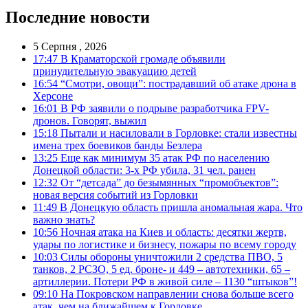
Последние новости
5 Серпня , 2026
17:47
В Краматорской громаде объявили
принудительную эвакуацию детей
16:54
“Смотри, овощи”: пострадавший об атаке дрона в
Херсоне
16:01
В РФ заявили о подрыве разработчика FPV-
дронов. Говорят, выжил
15:18
Пытали и насиловали в Горловке: стали известны
имена трех боевиков банды Безлера
13:25
Еще как минимум 35 атак РФ по населению
Донецкой области: 3-х РФ убила, 31 чел. ранен
12:32
От “детсада” до безымянных “промобъектов”:
новая версия событий из Горловки
11:49
В Донецкую область пришла аномальная жара. Что
важно знать?
10:56
Ночная атака на Киев и область: десятки жертв,
удары по логистике и бизнесу, пожары по всему городу
10:03
Силы обороны уничтожили 2 средства ПВО, 5
танков, 2 РСЗО, 5 ед. броне- и 449 – автотехники, 65 –
артиллерии. Потери РФ в живой силе – 1130 “штыков”!
09:10
На Покровском направлении снова больше всего
атак, чем на ближайшем к Горловке