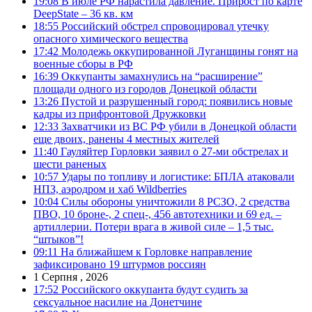
19:08
В июле РФ нарастила давление. Прирост по карте
DeepState – 36 кв. км
18:55
Российский обстрел спровоцировал утечку
опасного химического вещества
17:42
Молодежь оккупированной Луганщины гонят на
военные сборы в РФ
16:39
Оккупанты замахнулись на “расширение”
площади одного из городов Донецкой области
13:26
Пустой и разрушенный город: появились новые
кадры из прифронтовой Дружковки
12:33
Захватчики из ВС РФ убили в Донецкой области
еще двоих, ранены 4 местных жителей
11:40
Гауляйтер Горловки заявил о 27-ми обстрелах и
шести раненых
10:57
Удары по топливу и логистике: БПЛА атаковали
НПЗ, аэродром и хаб Wildberries
10:04
Силы обороны уничтожили 8 РСЗО, 2 средства
ПВО, 10 броне-, 2 спец-, 456 автотехники и 69 ед. –
артиллерии. Потери врага в живой силе – 1,5 тыс.
“штыков”!
09:11
На ближайшем к Горловке направление
зафиксировано 19 штурмов россиян
1 Серпня , 2026
17:52
Российского оккупанта будут судить за
сексуальное насилие на Донетчине