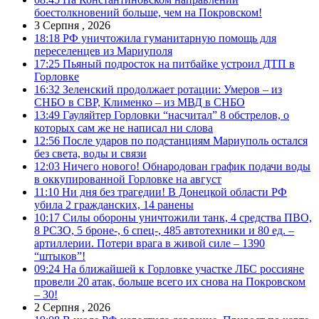
боестолкновений больше, чем на Покровском!
3 Серпня , 2026
18:18
РФ уничтожила гуманитарную помощь для
переселенцев из Мариуполя
17:25
Пьяный подросток на питбайке устроил ДТП в
Горловке
16:32
Зеленский продолжает ротации: Умеров – из
СНБО в СВР, Клименко – из МВД в СНБО
13:49
Гауляйтер Горловки “насчитал” 8 обстрелов, о
которых сам же не написал ни слова
12:56
После ударов по подстанциям Мариуполь остался
без света, воды и связи
12:03
Ничего нового! Обнародован график подачи воды
в оккупированной Горловке на август
11:10
Ни дня без трагедии! В Донецкой области РФ
убила 2 гражданских, 14 ранены
10:17
Силы обороны уничтожили танк, 4 средства ПВО,
8 РСЗО, 5 броне-, 6 спец-, 485 автотехники и 80 ед. –
артиллерии. Потери врага в живой силе – 1390
“штыков”!
09:24
На ближайшей к Горловке участке ЛБС россияне
провели 20 атак, больше всего их снова на Покровском
– 30!
2 Серпня , 2026