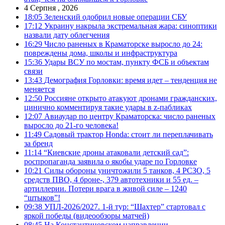
4 Серпня , 2026
18:05
Зеленский одобрил новые операции СБУ
17:12
Украину накрыла экстремальная жара: синоптики
назвали дату облегчения
16:29
Число раненых в Краматорске выросло до 24:
повреждены дома, школы и инфраструктура
15:36
Удары ВСУ по мостам, пункту ФСБ и объектам
связи
13:43
Демография Горловки: время идет – тенденция не
меняется
12:50
Россияне открыто атакуют дронами гражданских,
цинично комментируя такие удары в z-пабликах
12:07
Авиаудар по центру Краматорска: число раненых
выросло до 21-го человека!
11:49
Садовый трактор Honda: стоит ли переплачивать
за бренд
11:14
“Киевские дроны атаковали детский сад”:
роспропаганда заявила о якобы ударе по Горловке
10:21
Силы обороны уничтожили 5 танков, 4 РСЗО, 5
средств ПВО, 4 броне-, 379 автотехники и 55 ед. –
артиллерии. Потери врага в живой силе – 1240
“штыков”!
09:38
УПЛ-2026/2027. 1-й тур: “Шахтер” стартовал с
яркой победы (видеообзоры матчей)
08:45
На Константиновском направлении