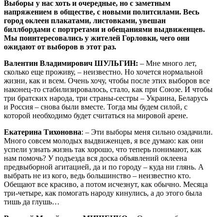
Выборы у нас хоть и очередные, но с заметным
напряжением в обществе, с новыми политсилами. Весь
город оклеен плакатами, листовками, увешан
биллбордами с портретами и обещаниями выдвиженцев.
Мы поинтересовались у жителей Горловки, чего они
ожидают от выборов в этот раз.
Валентин Владимирович ШУЛЬГИН:
– Мне много лет,
сколько еще проживу, – неизвестно. Но хочется нормальной
жизни, как и всем. Очень хочу, чтобы после этих выборов все
наконец-то стабилизировалось, стало, как при Союзе. И чтобы
три братских народа, три страны-сестры – Украина, Беларусь
и Россия – снова были вместе. Тогда мы будем силой, с
которой необходимо будет считаться на мировой арене.
Екатерина Тихоновна
: – Эти выборы меня сильно озадачили.
Много совсем молодых выдвиженцев, я все думаю: как они
успели узнать жизнь так хорошо, что теперь понимают, как
нам помочь? У подъезда вся доска объявлений оклеена
предвыборной агитацией, да и по городу – куда ни глянь. А
выбрать не из кого, ведь большинство – неизвестно кто.
Обещают все красиво, а потом исчезнут, как обычно. Месяца
три-четыре, как помогать народу кинулись, а до этого была
тишь да глушь…