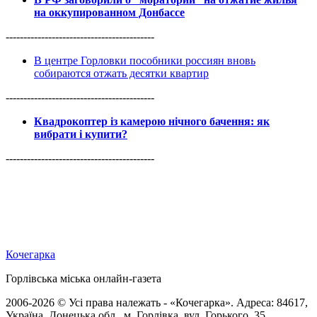
на оккупированном Донбассе
------------------------------------------
В центре Горловки пособники россиян вновь
собираются отжать десятки квартир
------------------------------------------
Квадрокоптер із камерою нічного бачення: як
вибрати і купити?
------------------------------------------
Кочегарка
Горлівська міська онлайн-газета
2006-2026 © Усі права належать - «Кочегарка». Адреса: 84617,
Україна, Донецька обл., м. Горлівка, вул. Горького, 35.