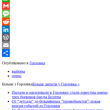
WhatsApp
Gmail
Message
Reddit
LinkedIn
WordPress
Email
Share
Опубліковано в
Горловка
выборы
опрос
Більше з
Горловка
Більше записів у Горловка »
Пытали и насиловали в Горловке: стали известны имена
трех боевиков банды Безлера
От “детсада” до безымянных “промобъектов”: новая
версия событий из Горловки