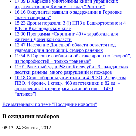
17:09
В Харькове уничтожены книги украинских
издательств, под Киевом – склад “Розетки”
16:16
Оккупанты заявили о задержании в Горловке
“лжегазовщиков”
15:23
Дроны поразили 3 (!) НПЗ в Башкортостане и 4
РЛС в Краснодарском крае
13:30
Программа «Скрининг 40+» заработала для
жителей Донецкой области
12:47
Население Донецкой области остается под
ударами: один погибший, семеро раненых
11:54
В Горловке сообщили об атаке дрона по “скорой”,
из подробностей – только “раненые”
11:01
Ракетный удар РФ по Киеву убил 9 гражданских,
десятки ранены, много разрушений и пожаров
10:18
Силы обороны уничтожили 4 РСЗО, 2 средства
ПВО, 4 броне-, 1 спец-, 463 автотехники и 82 ед. –
артиллерии. Потери врага в живой силе – 1470
“штыков”!
Все материалы по теме "Последние новости"
В ожидании выборов
08:13, 24 Жовтня , 2012