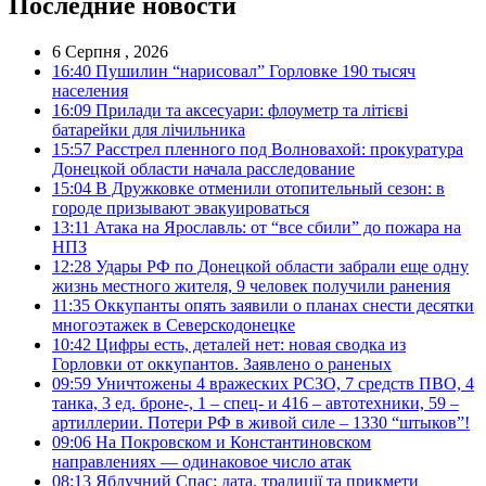
Последние новости
6 Серпня , 2026
16:40
Пушилин “нарисовал” Горловке 190 тысяч
населения
16:09
Прилади та аксесуари: флоуметр та літієві
батарейки для лічильника
15:57
Расстрел пленного под Волновахой: прокуратура
Донецкой области начала расследование
15:04
В Дружковке отменили отопительный сезон: в
городе призывают эвакуироваться
13:11
Атака на Ярославль: от “все сбили” до пожара на
НПЗ
12:28
Удары РФ по Донецкой области забрали еще одну
жизнь местного жителя, 9 человек получили ранения
11:35
Оккупанты опять заявили о планах снести десятки
многоэтажек в Северскодонецке
10:42
Цифры есть, деталей нет: новая сводка из
Горловки от оккупантов. Заявлено о раненых
09:59
Уничтожены 4 вражеских РСЗО, 7 средств ПВО, 4
танка, 3 ед. броне-, 1 – спец- и 416 – автотехники, 59 –
артиллерии. Потери РФ в живой силе – 1330 “штыков”!
09:06
На Покровском и Константиновском
направлениях — одинаковое число атак
08:13
Яблучний Спас: дата, традиції та прикмети