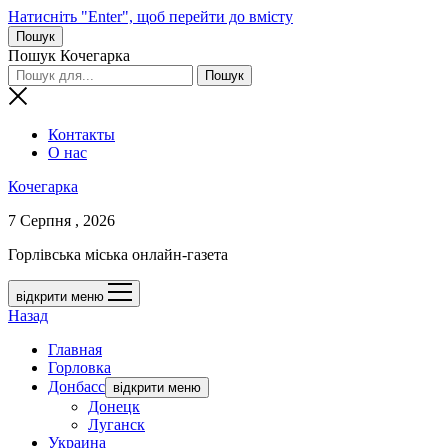
Натисніть "Enter", щоб перейти до вмісту
Пошук
Пошук Кочегарка
Контакты
О нас
Кочегарка
7 Серпня , 2026
Горлівська міська онлайн-газета
відкрити меню
Назад
Главная
Горловка
Донбасс
відкрити меню
Донецк
Луганск
Украина