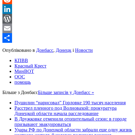
Reddit
LinkedIn
WordPress
Email
Share
Опубліковано в
Донбасс
,
Донецк
і
Новости
КПВВ
Красный Крест
МинВОТ
ООС
помощь
Більше з
Донбасс
Більше записів у Донбасс »
Пушилин “нарисовал” Горловке 190 тысяч населения
Расстрел пленного под Волновахой: прокуратура
Донецкой области начала расследование
В Дружковке отменили отопительный сезон: в городе
призывают эвакуироваться
Удары РФ по Донецкой области забрали еще одну жизнь