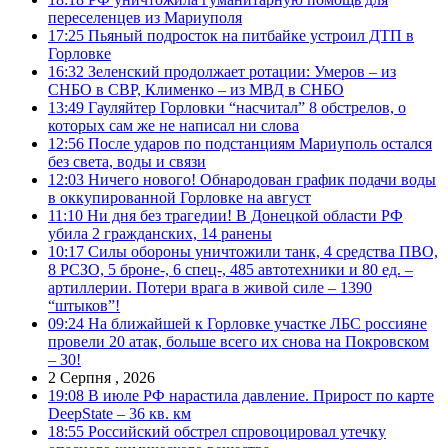
переселенцев из Мариуполя
17:25
Пьяный подросток на питбайке устроил ДТП в
Горловке
16:32
Зеленский продолжает ротации: Умеров – из
СНБО в СВР, Клименко – из МВД в СНБО
13:49
Гауляйтер Горловки “насчитал” 8 обстрелов, о
которых сам же не написал ни слова
12:56
После ударов по подстанциям Мариуполь остался
без света, воды и связи
12:03
Ничего нового! Обнародован график подачи воды
в оккупированной Горловке на август
11:10
Ни дня без трагедии! В Донецкой области РФ
убила 2 гражданских, 14 ранены
10:17
Силы обороны уничтожили танк, 4 средства ПВО,
8 РСЗО, 5 броне-, 6 спец-, 485 автотехники и 80 ед. –
артиллерии. Потери врага в живой силе – 1390
“штыков”!
09:24
На ближайшей к Горловке участке ЛБС россияне
провели 20 атак, больше всего их снова на Покровском
– 30!
2 Серпня , 2026
19:08
В июле РФ нарастила давление. Прирост по карте
DeepState – 36 кв. км
18:55
Российский обстрел спровоцировал утечку