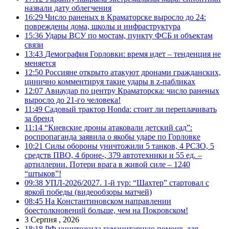
назвали дату облегчения
16:29
Число раненых в Краматорске выросло до 24:
повреждены дома, школы и инфраструктура
15:36
Удары ВСУ по мостам, пункту ФСБ и объектам
связи
13:43
Демография Горловки: время идет – тенденция не
меняется
12:50
Россияне открыто атакуют дронами гражданских,
цинично комментируя такие удары в z-пабликах
12:07
Авиаудар по центру Краматорска: число раненых
выросло до 21-го человека!
11:49
Садовый трактор Honda: стоит ли переплачивать
за бренд
11:14
“Киевские дроны атаковали детский сад”:
роспропаганда заявила о якобы ударе по Горловке
10:21
Силы обороны уничтожили 5 танков, 4 РСЗО, 5
средств ПВО, 4 броне-, 379 автотехники и 55 ед. –
артиллерии. Потери врага в живой силе – 1240
“штыков”!
09:38
УПЛ-2026/2027. 1-й тур: “Шахтер” стартовал с
яркой победы (видеообзоры матчей)
08:45
На Константиновском направлении
боестолкновений больше, чем на Покровском!
3 Серпня , 2026
18:18
РФ уничтожила гуманитарную помощь для