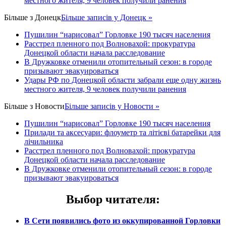
местного жителя, 9 человек получили ранения
Більше з
Донецк
Більше записів у Донецк »
Пушилин “нарисовал” Горловке 190 тысяч населения
Расстрел пленного под Волновахой: прокуратура
Донецкой области начала расследование
В Дружковке отменили отопительный сезон: в городе
призывают эвакуироваться
Удары РФ по Донецкой области забрали еще одну жизнь
местного жителя, 9 человек получили ранения
Більше з
Новости
Більше записів у Новости »
Пушилин “нарисовал” Горловке 190 тысяч населения
Прилади та аксесуари: флоуметр та літієві батарейки для
лічильника
Расстрел пленного под Волновахой: прокуратура
Донецкой области начала расследование
В Дружковке отменили отопительный сезон: в городе
призывают эвакуироваться
Выбор читателя
:
В Сети появились фото из оккупированной Горловки