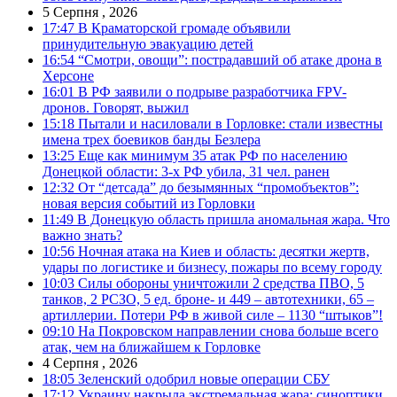
5 Серпня , 2026
17:47
В Краматорской громаде объявили
принудительную эвакуацию детей
16:54
“Смотри, овощи”: пострадавший об атаке дрона в
Херсоне
16:01
В РФ заявили о подрыве разработчика FPV-
дронов. Говорят, выжил
15:18
Пытали и насиловали в Горловке: стали известны
имена трех боевиков банды Безлера
13:25
Еще как минимум 35 атак РФ по населению
Донецкой области: 3-х РФ убила, 31 чел. ранен
12:32
От “детсада” до безымянных “промобъектов”:
новая версия событий из Горловки
11:49
В Донецкую область пришла аномальная жара. Что
важно знать?
10:56
Ночная атака на Киев и область: десятки жертв,
удары по логистике и бизнесу, пожары по всему городу
10:03
Силы обороны уничтожили 2 средства ПВО, 5
танков, 2 РСЗО, 5 ед. броне- и 449 – автотехники, 65 –
артиллерии. Потери РФ в живой силе – 1130 “штыков”!
09:10
На Покровском направлении снова больше всего
атак, чем на ближайшем к Горловке
4 Серпня , 2026
18:05
Зеленский одобрил новые операции СБУ
17:12
Украину накрыла экстремальная жара: синоптики