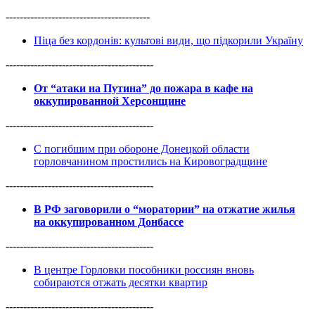
-----------------------------------------
Піца без кордонів: культові види, що підкорили Україну
------------------------------------------
От “атаки на Путина” до пожара в кафе на
оккупированной Херсонщине
------------------------------------------
С погибшим при обороне Донецкой области
горловчанином простились на Кировоградщине
------------------------------------------
В РФ заговорили о “моратории” на отжатие жилья
на оккупированном Донбассе
------------------------------------------
В центре Горловки пособники россиян вновь
собираются отжать десятки квартир
------------------------------------------