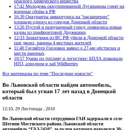
опасного химического вещества
17:42
Молодежь оккупированной Луганщины гонят на
военные сборы в РФ
16:39
Оккупанты замахнулись на “расширение”
площади одного из городов Донецкой области
13:26
Пустой и разрушенный город: появились новые
кадры из прифронтовой Дружковки
12:33
Захватчики из ВС РФ убили в Донецкой области
еще двоих, ранены 4 местных жителей
11:40
Гауляйтер Горловки заявил о 27-ми обстрелах и
шести раненых
10:57
Удары по топливу и логистике: БПЛА атаковали
НПЗ, аэродром и хаб Wildberries
Все материалы по теме "Последние новости"
Во Львовской области найден автомобиль,
который был угнан 17 лет назад в Донецкой
области
12:10, 29 Листопада , 2010
Во Львовской области сотрудники ГАИ задержали в селе
Шегини Мостиского района Львовской области
автомобиль “ГАЗ-2410”, за рулем которого находился 30-