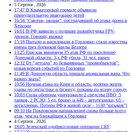
5 Серпня , 2026
17:47
В Краматорской громаде объявили
принудительную эвакуацию детей
16:54
“Смотри, овощи”: пострадавший об атаке дрона в
Херсоне
16:01
В РФ заявили о подрыве разработчика FPV-
дронов. Говорят, выжил
15:18
Пытали и насиловали в Горловке: стали известны
имена трех боевиков банды Безлера
13:25
Еще как минимум 35 атак РФ по населению
Донецкой области: 3-х РФ убила, 31 чел. ранен
12:32
От “детсада” до безымянных “промобъектов”:
новая версия событий из Горловки
11:49
В Донецкую область пришла аномальная жара. Что
важно знать?
10:56
Ночная атака на Киев и область: десятки жертв,
удары по логистике и бизнесу, пожары по всему городу
10:03
Силы обороны уничтожили 2 средства ПВО, 5
танков, 2 РСЗО, 5 ед. броне- и 449 – автотехники, 65 –
артиллерии. Потери РФ в живой силе – 1130 “штыков”!
09:10
На Покровском направлении снова больше всего
атак, чем на ближайшем к Горловке
4 Серпня , 2026
18:05
Зеленский одобрил новые операции СБУ
17:12
Украину накрыла экстремальная жара: синоптики