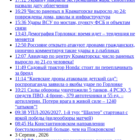
назвали дату облегчения
16:29
Число раненых в Краматорске выросло до 24:
повреждены дома, школы и инфраструктура
15:36
Удары ВСУ по мостам, пункту ФСБ и объектам
связи
13:43
Демография Горловки: время идет – тенденция не
меняется
12:50
Россияне открыто атакуют дронами гражданских,
цинично комментируя такие удары в z-пабликах
12:07
Авиаудар по центру Краматорска: число раненых
выросло до 21-го человека!
11:49
Садовый трактор Honda: стоит ли переплачивать
за бренд
11:14
“Киевские дроны атаковали детский сад”:
роспропаганда заявила о якобы ударе по Горловке
10:21
Силы обороны уничтожили 5 танков, 4 РСЗО, 5
средств ПВО, 4 броне-, 379 автотехники и 55 ед. –
артиллерии. Потери врага в живой силе – 1240
“штыков”!
09:38
УПЛ-2026/2027. 1-й тур: “Шахтер” стартовал с
яркой победы (видеообзоры матчей)
08:45
На Константиновском направлении
боестолкновений больше, чем на Покровском!
3 Серпня , 2026