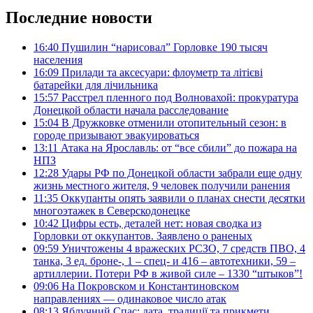
Последние новости
16:40
Пушилин “нарисовал” Горловке 190 тысяч
населения
16:09
Прилади та аксесуари: флоуметр та літієві
батарейки для лічильника
15:57
Расстрел пленного под Волновахой: прокуратура
Донецкой области начала расследование
15:04
В Дружковке отменили отопительный сезон: в
городе призывают эвакуироваться
13:11
Атака на Ярославль: от “все сбили” до пожара на
НПЗ
12:28
Удары РФ по Донецкой области забрали еще одну
жизнь местного жителя, 9 человек получили ранения
11:35
Оккупанты опять заявили о планах снести десятки
многоэтажек в Северскодонецке
10:42
Цифры есть, деталей нет: новая сводка из
Горловки от оккупантов. Заявлено о раненых
09:59
Уничтожены 4 вражеских РСЗО, 7 средств ПВО, 4
танка, 3 ед. броне-, 1 – спец- и 416 – автотехники, 59 –
артиллерии. Потери РФ в живой силе – 1330 “штыков”!
09:06
На Покровском и Константиновском
направлениях — одинаковое число атак
08:13
Яблучний Спас: дата, традиції та прикмети