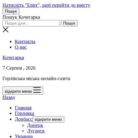
Натисніть "Enter", щоб перейти до вмісту
Пошук
Пошук Кочегарка
Контакты
О нас
Кочегарка
7 Серпня , 2026
Горлівська міська онлайн-газета
відкрити меню
Назад
Главная
Горловка
Донбасс
відкрити меню
Донецк
Луганск
Украина