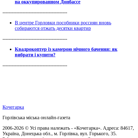
на оккупированном Донбассе
------------------------------------------
В центре Горловки пособники россиян вновь
собираются отжать десятки квартир
------------------------------------------
Квадрокоптер із камерою нічного бачення: як
вибрати і купити?
------------------------------------------
Кочегарка
Горлівська міська онлайн-газета
2006-2026 © Усі права належать - «Кочегарка». Адреса: 84617,
Україна, Донецька обл., м. Горлівка, вул. Горького, 35.