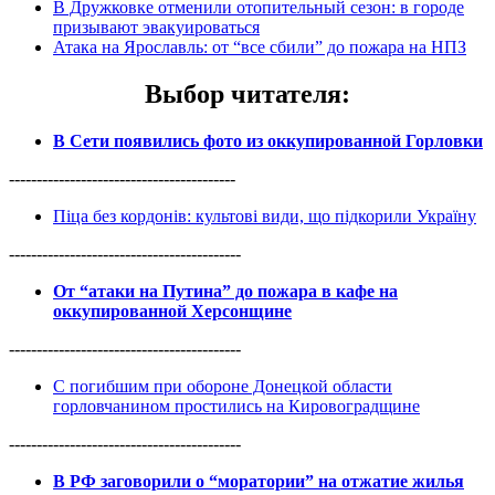
В Дружковке отменили отопительный сезон: в городе
призывают эвакуироваться
Атака на Ярославль: от “все сбили” до пожара на НПЗ
Выбор читателя
:
В Сети появились фото из оккупированной Горловки
-----------------------------------------
Піца без кордонів: культові види, що підкорили Україну
------------------------------------------
От “атаки на Путина” до пожара в кафе на
оккупированной Херсонщине
------------------------------------------
С погибшим при обороне Донецкой области
горловчанином простились на Кировоградщине
------------------------------------------
В РФ заговорили о “моратории” на отжатие жилья