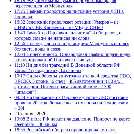
18:18
РФ уничтожила гуманитарную помощь для
переселенцев из Мариуполя
17:25
Пьяный подросток на питбайке устроил ДТП в
Горловке
16:32
Зеленский продолжает ротации: Умеров – из
СНБО в СВР, Клименко – из МВД в СНБО
13:49
Гауляйтер Горловки “насчитал” 8 обстрелов, о
которых сам же не написал ни слова
12:56
После ударов по подстанциям Мариуполь остался
без света, воды и связи
12:03
Ничего нового! Обнародован график подачи воды
в оккупированной Горловке на август
11:10
Ни дня без трагедии! В Донецкой области РФ
убила 2 гражданских, 14 ранены
10:17
Силы обороны уничтожили танк, 4 средства ПВО,
8 РСЗО, 5 броне-, 6 спец-, 485 автотехники и 80 ед. –
артиллерии. Потери врага в живой силе – 1390
“штыков”!
09:24
На ближайшей к Горловке участке ЛБС россияне
провели 20 атак, больше всего их снова на Покровском
– 30!
2 Серпня , 2026
19:08
В июле РФ нарастила давление. Прирост по карте
DeepState – 36 кв. км
18:55
Российский обстрел спровоцировал утечку