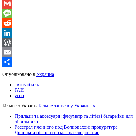
WhatsApp
Gmail
Message
Reddit
LinkedIn
WordPress
Email
Share
Опубліковано в
Украина
автомобиль
ГАИ
угон
Більше з
Украина
Більше записів у Украина »
Прилади та аксесуари: флоуметр та літієві батарейки для
лічильника
Расстрел пленного под Волновахой: прокуратура
Донецкой области начала расследование