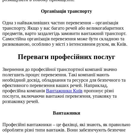
Організація транспорту
Одна з найважливіших частин перевезення – організація
транспорту. Якщо у вас багато речей або великогабаритних
предметів, варто заздалегідь замовити вантажний транспорт.
Самостійна організація перевезення може бути складною та
ризикованою, особливо у місті з інтенсивним рухом, як Київ.
Переваги професійних послуг
Звернення до професійної транспортної компанії значно
полегшить процес перевезення. Такі компанії мають
необхідний досвід, обладнання та ресурси для безпечного та
ефективного перевезення ваших речей. Наприклад,
професійна компанія
Вантажники Київ
пропонує різні
послуги, включаючи вантажні перевезення, упаковку та
розпаковку речей.
Вантажники
Професійні вантажники – це фахівці, які знають, як правильно
обробляти різні типи вантажів. Вони забезпечують безпечне