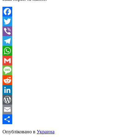
Facebook
Twitter
Viber
Telegram
WhatsApp
Gmail
Message
Reddit
LinkedIn
WordPress
Email
Share
Опубліковано в
Украина