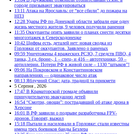
городе призывают эвакуироваться
13:11
Атака на Ярославль: от “все сбили” до пожара на
НПЗ
12:28
Удары РФ по Донецкой области забрали еще одну
жизнь местного жителя, 9 человек получили ранения
11:35
Оккупанты опять заявили о планах снести десятки
многоэтажек в Северскодонецке
10:42
Цифры есть, деталей нет: новая сводка из
Горловки от оккупантов. Заявлено о раненых
09:59
Уничтожены 4 вражеских РСЗО, 7 средств ПВО, 4
танка, 3 ед. броне-, 1 – спец- и 416 – автотехники, 59 –
артиллерии. Потери РФ в живой силе – 1330 “штыков”!
09:06
На Покровском и Константиновском
направлениях — одинаковое число атак
08:13
Яблучний Спас: дата, традиції та прикмети
5 Серпня , 2026
17:47
В Краматорской громаде объявили
принудительную эвакуацию детей
16:54
“Смотри, овощи”: пострадавший об атаке дрона в
Херсоне
16:01
В РФ заявили о подрыве разработчика FPV-
дронов. Говорят, выжил
15:18
Пытали и насиловали в Горловке: стали известны
имена трех боевиков банды Безлера