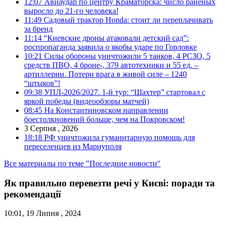
12:07
Авиаудар по центру Краматорска: число раненых
выросло до 21-го человека!
11:49
Садовый трактор Honda: стоит ли переплачивать
за бренд
11:14
“Киевские дроны атаковали детский сад”:
роспропаганда заявила о якобы ударе по Горловке
10:21
Силы обороны уничтожили 5 танков, 4 РСЗО, 5
средств ПВО, 4 броне-, 379 автотехники и 55 ед. –
артиллерии. Потери врага в живой силе – 1240
“штыков”!
09:38
УПЛ-2026/2027. 1-й тур: “Шахтер” стартовал с
яркой победы (видеообзоры матчей)
08:45
На Константиновском направлении
боестолкновений больше, чем на Покровском!
3 Серпня , 2026
18:18
РФ уничтожила гуманитарную помощь для
переселенцев из Мариуполя
Все материалы по теме "Последние новости"
Як правильно перевезти речі у Києві: поради та
рекомендації
10:01, 19 Липня , 2024