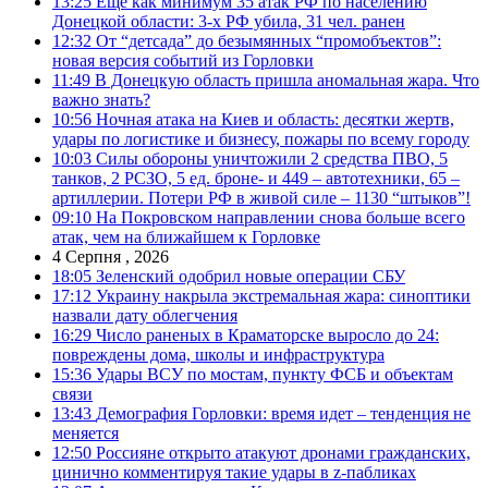
13:25
Еще как минимум 35 атак РФ по населению
Донецкой области: 3-х РФ убила, 31 чел. ранен
12:32
От “детсада” до безымянных “промобъектов”:
новая версия событий из Горловки
11:49
В Донецкую область пришла аномальная жара. Что
важно знать?
10:56
Ночная атака на Киев и область: десятки жертв,
удары по логистике и бизнесу, пожары по всему городу
10:03
Силы обороны уничтожили 2 средства ПВО, 5
танков, 2 РСЗО, 5 ед. броне- и 449 – автотехники, 65 –
артиллерии. Потери РФ в живой силе – 1130 “штыков”!
09:10
На Покровском направлении снова больше всего
атак, чем на ближайшем к Горловке
4 Серпня , 2026
18:05
Зеленский одобрил новые операции СБУ
17:12
Украину накрыла экстремальная жара: синоптики
назвали дату облегчения
16:29
Число раненых в Краматорске выросло до 24:
повреждены дома, школы и инфраструктура
15:36
Удары ВСУ по мостам, пункту ФСБ и объектам
связи
13:43
Демография Горловки: время идет – тенденция не
меняется
12:50
Россияне открыто атакуют дронами гражданских,
цинично комментируя такие удары в z-пабликах