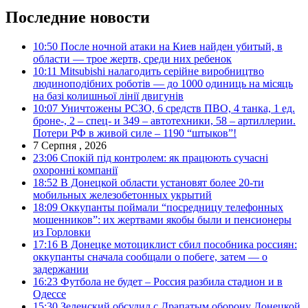
Последние новости
10:50
После ночной атаки на Киев найден убитый, в
области — трое жертв, среди них ребенок
10:11
Mitsubishi налагодить серійне виробництво
людиноподібних роботів — до 1000 одиниць на місяць
на базі колишньої лінії двигунів
10:07
Уничтожены РСЗО, 6 средств ПВО, 4 танка, 1 ед.
броне-, 2 – спец- и 349 – автотехники, 58 – артиллерии.
Потери РФ в живой силе – 1190 “штыков”!
7 Серпня , 2026
23:06
Спокій під контролем: як працюють сучасні
охоронні компанії
18:52
В Донецкой области установят более 20-ти
мобильных железобетонных укрытий
18:09
Оккупанты поймали “посредницу телефонных
мошенников”: их жертвами якобы были и пенсионеры
из Горловки
17:16
В Донецке мотоциклист сбил пособника россиян:
оккупанты сначала сообщали о побеге, затем — о
задержании
16:23
Футбола не будет – Россия разбила стадион и в
Одессе
15:30
Зеленский обсудил с Драпатым оборону Донецкой