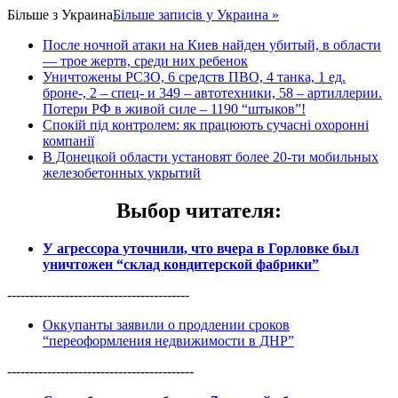
Більше з
Украина
Більше записів у Украина »
После ночной атаки на Киев найден убитый, в области
— трое жертв, среди них ребенок
Уничтожены РСЗО, 6 средств ПВО, 4 танка, 1 ед.
броне-, 2 – спец- и 349 – автотехники, 58 – артиллерии.
Потери РФ в живой силе – 1190 “штыков”!
Спокій під контролем: як працюють сучасні охоронні
компанії
В Донецкой области установят более 20-ти мобильных
железобетонных укрытий
Выбор читателя
:
У агрессора уточнили, что вчера в Горловке был
уничтожен “склад кондитерской фабрики”
-----------------------------------------
Оккупанты заявили о продлении сроков
“переоформления недвижимости в ДНР”
------------------------------------------