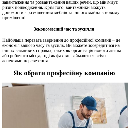
завантаження та розвантаження ваших речей, що мінімізує
ризик пошкодження. Крім того, вантажники можуть
допомогти з розміщенням меблів та іншого майна в новому
приміщенні.
Зекономлений час та зусилля
Найбільша перевага звернення до професійної компанії – це
економія вашого часу та зусиль. Ви можете зосередитися на
інших важливих справах, таких як організація нового житла
або робочого місця, тоді як фахівці займаються всіма
аспектами перевезення.
Як обрати професійну компанію