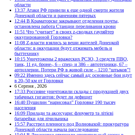
области
13:37
Атаки РФ привели к еще одной смерти жителя
Донецкой области и ранениям пятерых
12:44
В Краматорске закрывают отделения почты,
остановлена работа Станции переливания крови
11:51
Что “считает” в своих z-сводках гауляйтер
оккупированной Горловки?
11:08
Z-власти взялись за вещи жителей Донецкой
области: в оккупации будут отжимать мебель и
быттехнику
10:15
Уничтожены 2 вражеских РСЗО, 3 средств ПВО,
танк, 11 ед. броне-, 6 – спец- и 386 – автотехники, 67 –
артиллерии. Потери РФ в живой силе – 1210 “штыков”!
09:22
Именно здесь сейчас самый ад: основные бои идут
в 20–50 км от Горловки
6 Серпня , 2026
17:33
Россияне уничтожили склады с продукцией двух
табачных гигантов: будет ли дефицит
16:40
Пушилин “нарисовал” Горловке 190 тысяч
населения
16:09
Прилади та аксесуари: флоуметр та літієві
батарейки для лічильника
15:57
Расстрел пленного под Волновахой: прокуратура
Донецкой области начала расследование
15:04
В Дружковке отменили отопительный сезон: в