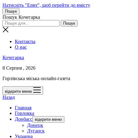
Натисніть "Enter", щоб перейти до вмісту
Пошук
Пошук Кочегарка
Контакты
О нас
Кочегарка
8 Серпня , 2026
Горлівська міська онлайн-газета
відкрити меню
Назад
Главная
Горловка
Донбасс
відкрити меню
Донецк
Луганск
Украина