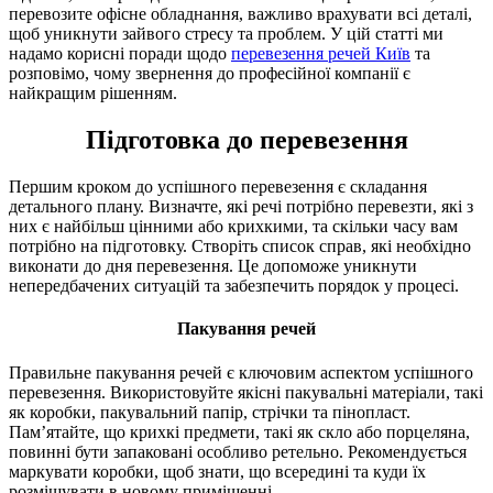
перевозите офісне обладнання, важливо врахувати всі деталі,
щоб уникнути зайвого стресу та проблем. У цій статті ми
надамо корисні поради щодо
перевезення речей Київ
та
розповімо, чому звернення до професійної компанії є
найкращим рішенням.
Підготовка до перевезення
Першим кроком до успішного перевезення є складання
детального плану. Визначте, які речі потрібно перевезти, які з
них є найбільш цінними або крихкими, та скільки часу вам
потрібно на підготовку. Створіть список справ, які необхідно
виконати до дня перевезення. Це допоможе уникнути
непередбачених ситуацій та забезпечить порядок у процесі.
Пакування речей
Правильне пакування речей є ключовим аспектом успішного
перевезення. Використовуйте якісні пакувальні матеріали, такі
як коробки, пакувальний папір, стрічки та пінопласт.
Пам’ятайте, що крихкі предмети, такі як скло або порцеляна,
повинні бути запаковані особливо ретельно. Рекомендується
маркувати коробки, щоб знати, що всередині та куди їх
розміщувати в новому приміщенні.