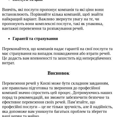
Вивчіть, які послуги пропонує компанія та які ціни вони
встановлюють. Порівняйте кілька компаній, щоб знайти
найкращий варіант. Важливо звернути увагу на те, чи
пропонують вони комплексні послуги, такі як упаковка,
вантажні перевезення та розпакування речей.
Гарантії та страхування
Переконайтеся, що компанія надає гарантії на свої послуги та
має страхування на випадок пошкодження або втрати речей.
Це додасть вам впевненості та захистить від непередбачених
витрат.
Висновок
Перевезення речей у Києві може бути складним завданням,
але правильна підготовка та звернення до професійної
компанії значно спростить цей процес. Дотримуючись наших
порад та рекомендацій, ви зможете забезпечити безпечне та
ефективне перевезення своїх речей. Пам’ятайте, що
професійні послуги – це не тільки зручність, але й надійність,
яка допоможе вам уникнути багатьох проблем та зберегти
ваші нерви та майно.