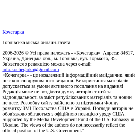
Кочегарка
Горлівська міська онлайн-газета
2006-2026 © Усі права належать - «Кочегарка». Адреса: 84617,
Україна, Донецька обл., м. Горлівка, вул. Горького, 35.
Зв'язатися з редакцією можна через e-mail:
info.kochegarka@gmail.com
«Кочегарка» - це незалежний інформаційний майданчик, який
не є копією друкованого видання. Використання матеріалів
допускається за умови активного посилання на видання!
Редакція може не розділяти думку авторів статей та
відповідальності за зміст републікованих матеріалів та новин
не несе. Розробку сайту здійснено за підтримки Фонду
розвитку ЗМІ Посольства США в Україні. Погляди авторів не
обов'язково збігаються з офіційною позицією уряду США.
Supported by the Media Development Fund of the U.S. Embassy in
Ukraine. The views of the authors do not necessarily reflect the
official position of the U.S. Government.”