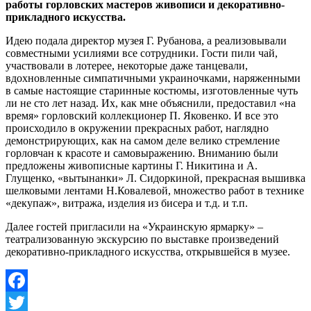
работы горловских мастеров живописи и декоративно-
прикладного искусства.
Идею подала директор музея Г. Рубанова, а реализовывали
совместными усилиями все сотрудники. Гости пили чай,
участвовали в лотерее, некоторые даже танцевали,
вдохновленные симпатичными украиночками, наряженными
в самые настоящие старинные костюмы, изготовленные чуть
ли не сто лет назад. Их, как мне объяснили, предоставил «на
время» горловский коллекционер П. Яковенко. И все это
происходило в окружении прекрасных работ, наглядно
демонстрирующих, как на самом деле велико стремление
горловчан к красоте и самовыражению. Вниманию были
предложены живописные картины Г. Никитина и А.
Глущенко, «вытынанки» Л. Сидоркиной, прекрасная вышивка
шелковыми лентами Н.Ковалевой, множество работ в технике
«декупаж», витража, изделия из бисера и т.д. и т.п.
Далее гостей пригласили на «Украинскую ярмарку» –
театрализованную экскурсию по выставке произведений
декоративно-прикладного искусства, открывшейся в музее.
Facebook