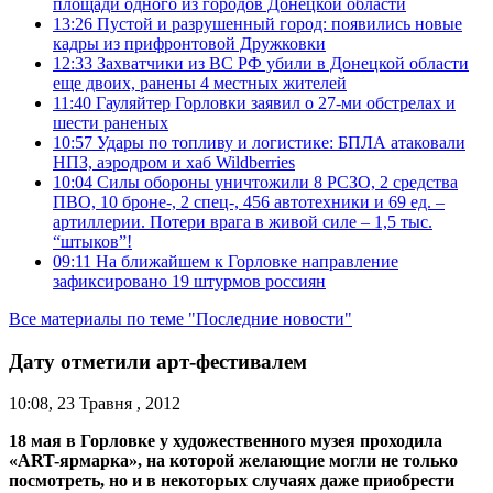
площади одного из городов Донецкой области
13:26
Пустой и разрушенный город: появились новые
кадры из прифронтовой Дружковки
12:33
Захватчики из ВС РФ убили в Донецкой области
еще двоих, ранены 4 местных жителей
11:40
Гауляйтер Горловки заявил о 27-ми обстрелах и
шести раненых
10:57
Удары по топливу и логистике: БПЛА атаковали
НПЗ, аэродром и хаб Wildberries
10:04
Силы обороны уничтожили 8 РСЗО, 2 средства
ПВО, 10 броне-, 2 спец-, 456 автотехники и 69 ед. –
артиллерии. Потери врага в живой силе – 1,5 тыс.
“штыков”!
09:11
На ближайшем к Горловке направление
зафиксировано 19 штурмов россиян
Все материалы по теме "Последние новости"
Дату отметили арт-фестивалем
10:08, 23 Травня , 2012
18 мая в Горловке у художественного музея проходила
«ART-ярмарка», на которой желающие могли не только
посмотреть, но и в некоторых случаях даже приобрести