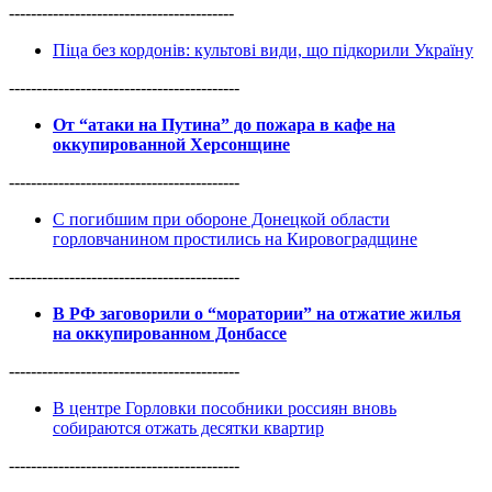
-----------------------------------------
Піца без кордонів: культові види, що підкорили Україну
------------------------------------------
От “атаки на Путина” до пожара в кафе на
оккупированной Херсонщине
------------------------------------------
С погибшим при обороне Донецкой области
горловчанином простились на Кировоградщине
------------------------------------------
В РФ заговорили о “моратории” на отжатие жилья
на оккупированном Донбассе
------------------------------------------
В центре Горловки пособники россиян вновь
собираются отжать десятки квартир
------------------------------------------