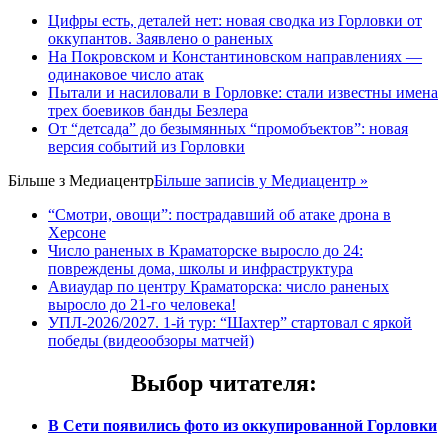
Цифры есть, деталей нет: новая сводка из Горловки от
оккупантов. Заявлено о раненых
На Покровском и Константиновском направлениях —
одинаковое число атак
Пытали и насиловали в Горловке: стали известны имена
трех боевиков банды Безлера
От “детсада” до безымянных “промобъектов”: новая
версия событий из Горловки
Більше з
Медиацентр
Більше записів у Медиацентр »
“Смотри, овощи”: пострадавший об атаке дрона в
Херсоне
Число раненых в Краматорске выросло до 24:
повреждены дома, школы и инфраструктура
Авиаудар по центру Краматорска: число раненых
выросло до 21-го человека!
УПЛ-2026/2027. 1-й тур: “Шахтер” стартовал с яркой
победы (видеообзоры матчей)
Выбор читателя
:
В Сети появились фото из оккупированной Горловки