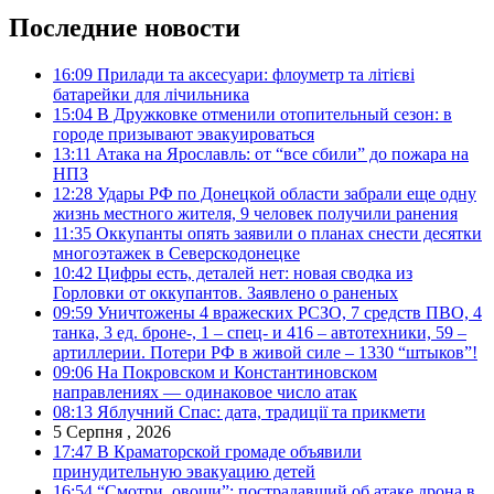
Последние новости
16:09
Прилади та аксесуари: флоуметр та літієві
батарейки для лічильника
15:04
В Дружковке отменили отопительный сезон: в
городе призывают эвакуироваться
13:11
Атака на Ярославль: от “все сбили” до пожара на
НПЗ
12:28
Удары РФ по Донецкой области забрали еще одну
жизнь местного жителя, 9 человек получили ранения
11:35
Оккупанты опять заявили о планах снести десятки
многоэтажек в Северскодонецке
10:42
Цифры есть, деталей нет: новая сводка из
Горловки от оккупантов. Заявлено о раненых
09:59
Уничтожены 4 вражеских РСЗО, 7 средств ПВО, 4
танка, 3 ед. броне-, 1 – спец- и 416 – автотехники, 59 –
артиллерии. Потери РФ в живой силе – 1330 “штыков”!
09:06
На Покровском и Константиновском
направлениях — одинаковое число атак
08:13
Яблучний Спас: дата, традиції та прикмети
5 Серпня , 2026
17:47
В Краматорской громаде объявили
принудительную эвакуацию детей
16:54
“Смотри, овощи”: пострадавший об атаке дрона в