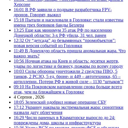
Херсоне
16:01
В РФ заявили о подрыве разработчика FPV-
дронов. Говорят, выжил
15:18
Пытали и насиловали в Горловке: стали известны
имена трех боевиков банды Безлера
13:25
Еще как минимум 35 атак РФ по населению
Донецкой области: 3-х РФ убила, 31 чел. ранен
12:32
От “детсада” до безымянных “промобъектов”:
новая версия событий из Горловки
11:49
В Донецкую область пришла аномальная жара. Что
важно знать?
10:56
Ночная атака на Киев и область: десятки жертв,
удары по логистике и бизнесу, пожары по всему городу
10:03
Силы обороны уничтожили 2 средства ПВО, 5
танков, 2 РСЗО, 5 ед. броне- и 449 – автотехники, 65 –
артиллерии. Потери РФ в живой силе – 1130 “штыков”!
09:10
На Покровском направлении снова больше всего
атак, чем на ближайшем к Горловке
4 Серпня , 2026
18:05
Зеленский одобрил новые операции СБУ
17:12
Украину накрыла экстремальная жара: синоптики
назвали дату облегчения
16:29
Число раненых в Краматорске выросло до 24:
повреждены дома, школы и инфраструктура
15:36
Удары ВСУ по мостам, пункту ФСБ и объектам