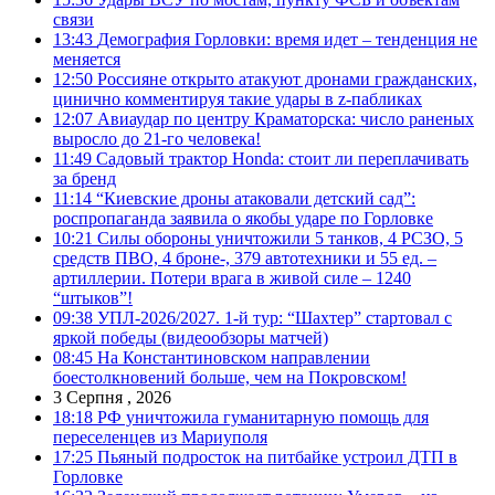
связи
13:43
Демография Горловки: время идет – тенденция не
меняется
12:50
Россияне открыто атакуют дронами гражданских,
цинично комментируя такие удары в z-пабликах
12:07
Авиаудар по центру Краматорска: число раненых
выросло до 21-го человека!
11:49
Садовый трактор Honda: стоит ли переплачивать
за бренд
11:14
“Киевские дроны атаковали детский сад”:
роспропаганда заявила о якобы ударе по Горловке
10:21
Силы обороны уничтожили 5 танков, 4 РСЗО, 5
средств ПВО, 4 броне-, 379 автотехники и 55 ед. –
артиллерии. Потери врага в живой силе – 1240
“штыков”!
09:38
УПЛ-2026/2027. 1-й тур: “Шахтер” стартовал с
яркой победы (видеообзоры матчей)
08:45
На Константиновском направлении
боестолкновений больше, чем на Покровском!
3 Серпня , 2026
18:18
РФ уничтожила гуманитарную помощь для
переселенцев из Мариуполя
17:25
Пьяный подросток на питбайке устроил ДТП в
Горловке