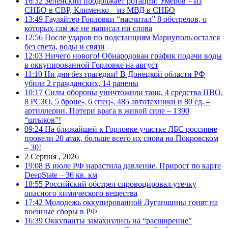
16:32
Зеленский продолжает ротации: Умеров – из
СНБО в СВР, Клименко – из МВД в СНБО
13:49
Гауляйтер Горловки “насчитал” 8 обстрелов, о
которых сам же не написал ни слова
12:56
После ударов по подстанциям Мариуполь остался
без света, воды и связи
12:03
Ничего нового! Обнародован график подачи воды
в оккупированной Горловке на август
11:10
Ни дня без трагедии! В Донецкой области РФ
убила 2 гражданских, 14 ранены
10:17
Силы обороны уничтожили танк, 4 средства ПВО,
8 РСЗО, 5 броне-, 6 спец-, 485 автотехники и 80 ед. –
артиллерии. Потери врага в живой силе – 1390
“штыков”!
09:24
На ближайшей к Горловке участке ЛБС россияне
провели 20 атак, больше всего их снова на Покровском
– 30!
2 Серпня , 2026
19:08
В июле РФ нарастила давление. Прирост по карте
DeepState – 36 кв. км
18:55
Российский обстрел спровоцировал утечку
опасного химического вещества
17:42
Молодежь оккупированной Луганщины гонят на
военные сборы в РФ
16:39
Оккупанты замахнулись на “расширение”