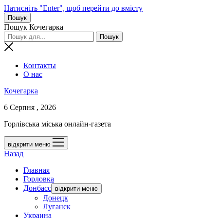
Натисніть "Enter", щоб перейти до вмісту
Пошук
Пошук Кочегарка
Контакты
О нас
Кочегарка
6 Серпня , 2026
Горлівська міська онлайн-газета
відкрити меню
Назад
Главная
Горловка
Донбасс
відкрити меню
Донецк
Луганск
Украина