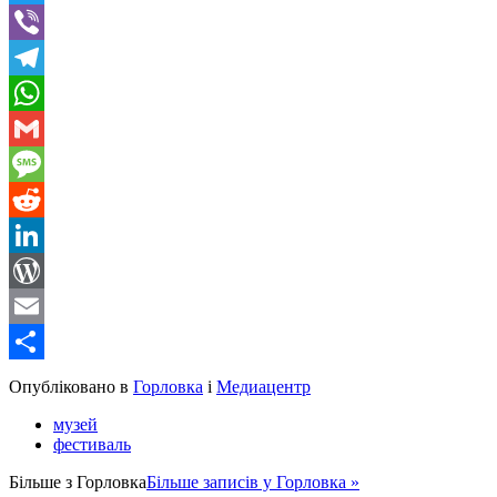
Twitter
Viber
Telegram
WhatsApp
Gmail
Message
Reddit
LinkedIn
WordPress
Email
Share
Опубліковано в
Горловка
і
Медиацентр
музей
фестиваль
Більше з
Горловка
Більше записів у Горловка »