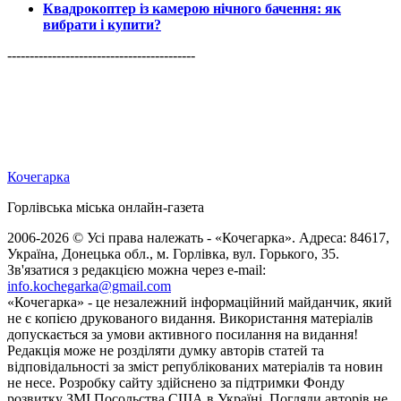
Квадрокоптер із камерою нічного бачення: як
вибрати і купити?
------------------------------------------
Кочегарка
Горлівська міська онлайн-газета
2006-2026 © Усі права належать - «Кочегарка». Адреса: 84617,
Україна, Донецька обл., м. Горлівка, вул. Горького, 35.
Зв'язатися з редакцією можна через e-mail:
info.kochegarka@gmail.com
«Кочегарка» - це незалежний інформаційний майданчик, який
не є копією друкованого видання. Використання матеріалів
допускається за умови активного посилання на видання!
Редакція може не розділяти думку авторів статей та
відповідальності за зміст републікованих матеріалів та новин
не несе. Розробку сайту здійснено за підтримки Фонду
розвитку ЗМІ Посольства США в Україні. Погляди авторів не