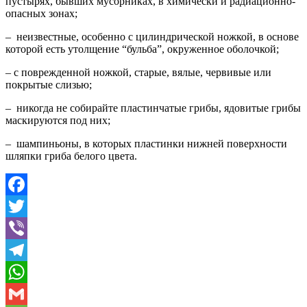
пустырях, бывших мусорниках, в химически и радиационно-
опасных зонах;
– неизвестные, особенно с цилиндрической ножкой, в основе
которой есть утолщение “бульба”, окруженное оболочкой;
– с поврежденной ножкой, старые, вялые, червивые или
покрытые слизью;
– никогда не собирайте пластинчатые грибы, ядовитые грибы
маскируются под них;
– шампиньоны, в которых пластинки нижней поверхности
шляпки гриба белого цвета.
Facebook
Twitter
Viber
Telegram
WhatsApp