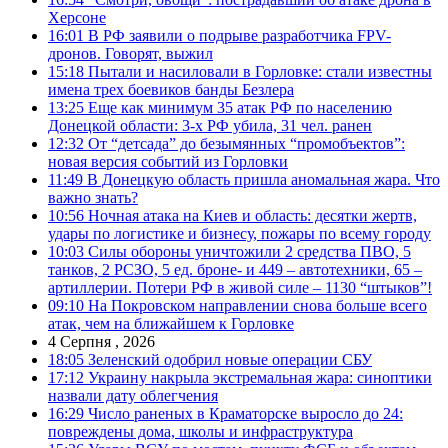
Херсоне
16:01
В РФ заявили о подрыве разработчика FPV-
дронов. Говорят, выжил
15:18
Пытали и насиловали в Горловке: стали известны
имена трех боевиков банды Безлера
13:25
Еще как минимум 35 атак РФ по населению
Донецкой области: 3-х РФ убила, 31 чел. ранен
12:32
От “детсада” до безымянных “промобъектов”:
новая версия событий из Горловки
11:49
В Донецкую область пришла аномальная жара. Что
важно знать?
10:56
Ночная атака на Киев и область: десятки жертв,
удары по логистике и бизнесу, пожары по всему городу
10:03
Силы обороны уничтожили 2 средства ПВО, 5
танков, 2 РСЗО, 5 ед. броне- и 449 – автотехники, 65 –
артиллерии. Потери РФ в живой силе – 1130 “штыков”!
09:10
На Покровском направлении снова больше всего
атак, чем на ближайшем к Горловке
4 Серпня , 2026
18:05
Зеленский одобрил новые операции СБУ
17:12
Украину накрыла экстремальная жара: синоптики
назвали дату облегчения
16:29
Число раненых в Краматорске выросло до 24:
повреждены дома, школы и инфраструктура