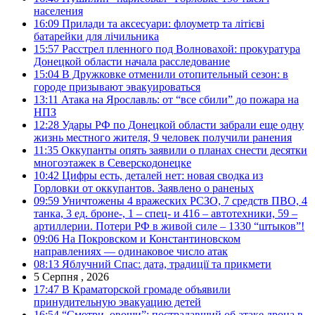
населения
16:09
Прилади та аксесуари: флоуметр та літієві
батарейки для лічильника
15:57
Расстрел пленного под Волновахой: прокуратура
Донецкой области начала расследование
15:04
В Дружковке отменили отопительный сезон: в
городе призывают эвакуироваться
13:11
Атака на Ярославль: от “все сбили” до пожара на
НПЗ
12:28
Удары РФ по Донецкой области забрали еще одну
жизнь местного жителя, 9 человек получили ранения
11:35
Оккупанты опять заявили о планах снести десятки
многоэтажек в Северскодонецке
10:42
Цифры есть, деталей нет: новая сводка из
Горловки от оккупантов. Заявлено о раненых
09:59
Уничтожены 4 вражеских РСЗО, 7 средств ПВО, 4
танка, 3 ед. броне-, 1 – спец- и 416 – автотехники, 59 –
артиллерии. Потери РФ в живой силе – 1330 “штыков”!
09:06
На Покровском и Константиновском
направлениях — одинаковое число атак
08:13
Яблучний Спас: дата, традиції та прикмети
5 Серпня , 2026
17:47
В Краматорской громаде объявили
принудительную эвакуацию детей
16:54
“Смотри, овощи”: пострадавший об атаке дрона в