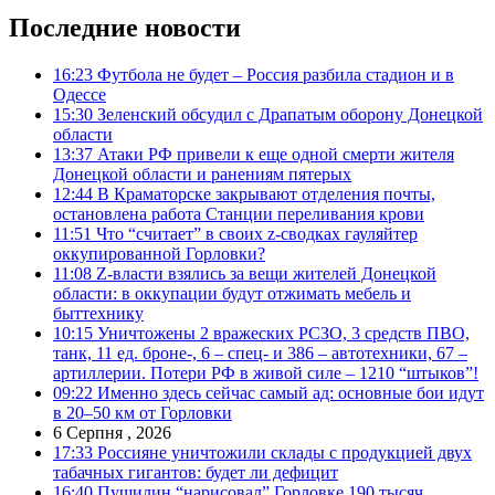
Последние новости
16:23
Футбола не будет – Россия разбила стадион и в
Одессе
15:30
Зеленский обсудил с Драпатым оборону Донецкой
области
13:37
Атаки РФ привели к еще одной смерти жителя
Донецкой области и ранениям пятерых
12:44
В Краматорске закрывают отделения почты,
остановлена работа Станции переливания крови
11:51
Что “считает” в своих z-сводках гауляйтер
оккупированной Горловки?
11:08
Z-власти взялись за вещи жителей Донецкой
области: в оккупации будут отжимать мебель и
быттехнику
10:15
Уничтожены 2 вражеских РСЗО, 3 средств ПВО,
танк, 11 ед. броне-, 6 – спец- и 386 – автотехники, 67 –
артиллерии. Потери РФ в живой силе – 1210 “штыков”!
09:22
Именно здесь сейчас самый ад: основные бои идут
в 20–50 км от Горловки
6 Серпня , 2026
17:33
Россияне уничтожили склады с продукцией двух
табачных гигантов: будет ли дефицит
16:40
Пушилин “нарисовал” Горловке 190 тысяч