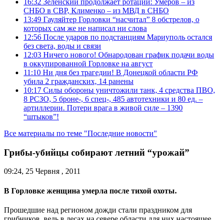
16:32
Зеленский продолжает ротации: Умеров – из
СНБО в СВР, Клименко – из МВД в СНБО
13:49
Гауляйтер Горловки “насчитал” 8 обстрелов, о
которых сам же не написал ни слова
12:56
После ударов по подстанциям Мариуполь остался
без света, воды и связи
12:03
Ничего нового! Обнародован график подачи воды
в оккупированной Горловке на август
11:10
Ни дня без трагедии! В Донецкой области РФ
убила 2 гражданских, 14 ранены
10:17
Силы обороны уничтожили танк, 4 средства ПВО,
8 РСЗО, 5 броне-, 6 спец-, 485 автотехники и 80 ед. –
артиллерии. Потери врага в живой силе – 1390
“штыков”!
Все материалы по теме "Последние новости"
Грибы-убийцы собирают летний “урожай”
09:24, 25 Червня , 2011
В Горловке женщина умерла после тихой охоты.
Прошедшие над регионом дожди стали праздником для
грибников, ведь в лесах на севере области для них настоящее