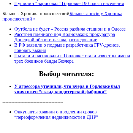
Пушилин “нарисовал” Горловке 190 тысяч населения
Більше з
Хроника происшествий
Більше записів у Хроника
происшествий »
Футбола не будет – Россия разбила стадион и в Одессе
Расстрел пленного под Волновахой: прокуратура
Донецкой области начала расследование
В РФ заявили о подрыве разработчика FPV-дронов.
Говорят, выжил
Пытали и насиловали в Горловке: стали известны имена
трех боевиков банды Безлера
Выбор читателя
:
У агрессора уточнили, что вчера в Горловке был
уничтожен “склад кондитерской фабрики”
-----------------------------------------
Оккупанты заявили о продлении сроков
“переоформления недвижимости в ДНР”
------------------------------------------