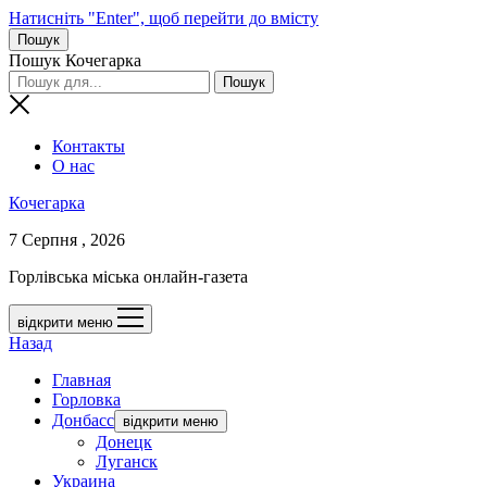
Натисніть "Enter", щоб перейти до вмісту
Пошук
Пошук Кочегарка
Контакты
О нас
Кочегарка
7 Серпня , 2026
Горлівська міська онлайн-газета
відкрити меню
Назад
Главная
Горловка
Донбасс
відкрити меню
Донецк
Луганск
Украина