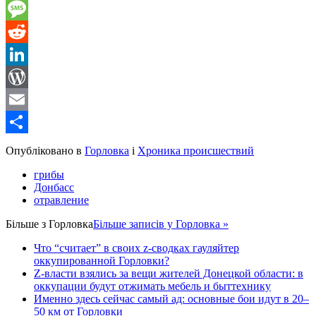
Gmail
Message
Reddit
LinkedIn
WordPress
Email
Share
Опубліковано в
Горловка
і
Хроника происшествий
грибы
Донбасс
отравление
Більше з
Горловка
Більше записів у Горловка »
Что “считает” в своих z-сводках гауляйтер
оккупированной Горловки?
Z-власти взялись за вещи жителей Донецкой области: в
оккупации будут отжимать мебель и быттехнику
Именно здесь сейчас самый ад: основные бои идут в 20–
50 км от Горловки