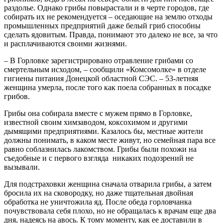
раздолье. Однако грибы повырастали и в черте городов, где
собирать их не рекомендуется – оседающие на землю отходы
промышленных предприятий даже белый гриб способны
сделать ядовитым. Правда, понимают это далеко не все, за что
и расплачиваются своими жизнями.
– В Горловке зарегистрировано отравление грибами со
смертельным исходом, – сообщили «Комсомолке» в отделе
гигиены питания Донецкой областной СЭС. – 53-летняя
женщина умерла, после того как поела собранных в посадке
грибов.
Грибы она собирала вместе с мужем прямо в Горловке,
известной своим химзаводом, коксохимом и другими
дымящими предприятиями. Казалось бы, местные жители
должны понимать, в каком месте живут, но семейная пара все
равно соблазнилась лакомством. Грибы были похожи на
съедобные и с первого взгляда никаких подозрений не
вызывали.
Для подстраховки женщина сначала отварила грибы, а затем
бросила их на сковородку, но даже тщательная двойная
обработка не уничтожила яд. После обеда горловчанка
почувствовала себя плохо, но не обращалась к врачам еще два
дня, надеясь на авось. К тому моменту, как ее доставили в