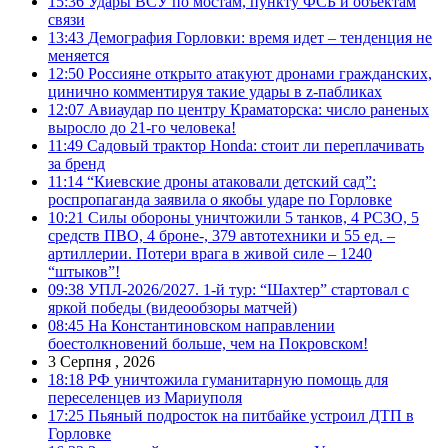
15:36
Удары ВСУ по мостам, пункту ФСБ и объектам
связи
13:43
Демография Горловки: время идет – тенденция не
меняется
12:50
Россияне открыто атакуют дронами гражданских,
цинично комментируя такие удары в z-пабликах
12:07
Авиаудар по центру Краматорска: число раненых
выросло до 21-го человека!
11:49
Садовый трактор Honda: стоит ли переплачивать
за бренд
11:14
“Киевские дроны атаковали детский сад”:
роспропаганда заявила о якобы ударе по Горловке
10:21
Силы обороны уничтожили 5 танков, 4 РСЗО, 5
средств ПВО, 4 броне-, 379 автотехники и 55 ед. –
артиллерии. Потери врага в живой силе – 1240
“штыков”!
09:38
УПЛ-2026/2027. 1-й тур: “Шахтер” стартовал с
яркой победы (видеообзоры матчей)
08:45
На Константиновском направлении
боестолкновений больше, чем на Покровском!
3 Серпня , 2026
18:18
РФ уничтожила гуманитарную помощь для
переселенцев из Мариуполя
17:25
Пьяный подросток на питбайке устроил ДТП в
Горловке