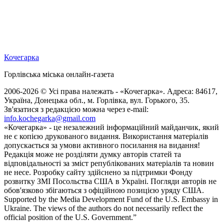
Кочегарка
Горлівська міська онлайн-газета
2006-2026 © Усі права належать - «Кочегарка». Адреса: 84617,
Україна, Донецька обл., м. Горлівка, вул. Горького, 35.
Зв'язатися з редакцією можна через e-mail:
info.kochegarka@gmail.com
«Кочегарка» - це незалежний інформаційний майданчик, який
не є копією друкованого видання. Використання матеріалів
допускається за умови активного посилання на видання!
Редакція може не розділяти думку авторів статей та
відповідальності за зміст републікованих матеріалів та новин
не несе. Розробку сайту здійснено за підтримки Фонду
розвитку ЗМІ Посольства США в Україні. Погляди авторів не
обов'язково збігаються з офіційною позицією уряду США.
Supported by the Media Development Fund of the U.S. Embassy in
Ukraine. The views of the authors do not necessarily reflect the
official position of the U.S. Government.”