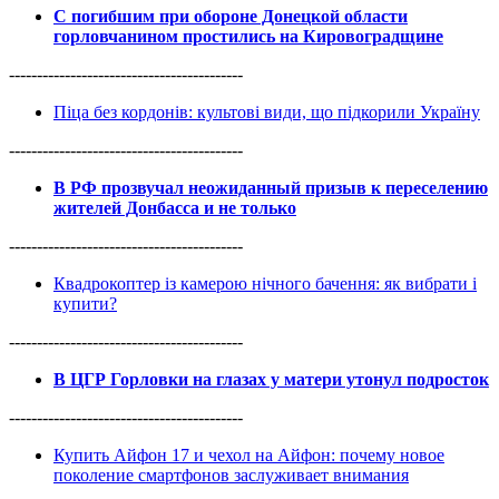
С погибшим при обороне Донецкой области
горловчанином простились на Кировоградщине
------------------------------------------
Піца без кордонів: культові види, що підкорили Україну
------------------------------------------
В РФ прозвучал неожиданный призыв к переселению
жителей Донбасса и не только
------------------------------------------
Квадрокоптер із камерою нічного бачення: як вибрати і
купити?
------------------------------------------
В ЦГР Горловки на глазах у матери утонул подросток
------------------------------------------
Купить Айфон 17 и чехол на Айфон: почему новое
поколение смартфонов заслуживает внимания