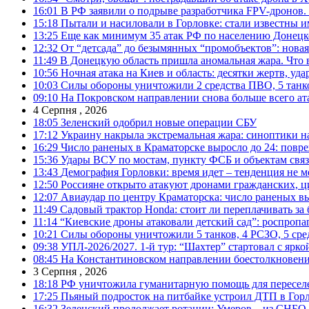
16:01
В РФ заявили о подрыве разработчика FPV-дронов.
15:18
Пытали и насиловали в Горловке: стали известны и
13:25
Еще как минимум 35 атак РФ по населению Донецкой
12:32
От “детсада” до безымянных “промобъектов”: новая
11:49
В Донецкую область пришла аномальная жара. Что 
10:56
Ночная атака на Киев и область: десятки жертв, уд
10:03
Силы обороны уничтожили 2 средства ПВО, 5 танков
09:10
На Покровском направлении снова больше всего ат
4 Серпня , 2026
18:05
Зеленский одобрил новые операции СБУ
17:12
Украину накрыла экстремальная жара: синоптики н
16:29
Число раненых в Краматорске выросло до 24: повр
15:36
Удары ВСУ по мостам, пункту ФСБ и объектам свя
13:43
Демография Горловки: время идет – тенденция не м
12:50
Россияне открыто атакуют дронами гражданских, ц
12:07
Авиаудар по центру Краматорска: число раненых вы
11:49
Садовый трактор Honda: стоит ли переплачивать за
11:14
“Киевские дроны атаковали детский сад”: роспропаг
10:21
Силы обороны уничтожили 5 танков, 4 РСЗО, 5 средс
09:38
УПЛ-2026/2027. 1-й тур: “Шахтер” стартовал с ярк
08:45
На Константиновском направлении боестолкновени
3 Серпня , 2026
18:18
РФ уничтожила гуманитарную помощь для пересел
17:25
Пьяный подросток на питбайке устроил ДТП в Гор
16:32
Зеленский продолжает ротации: Умеров – из СНБО