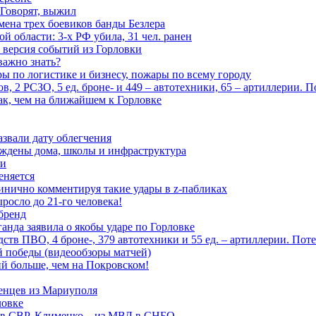
 Говорят, выжил
мена трех боевиков банды Безлера
 области: 3-х РФ убила, 31 чел. ранен
 версия событий из Горловки
важно знать?
ары по логистике и бизнесу, пожары по всему городу
, 2 РСЗО, 5 ед. броне- и 449 – автотехники, 65 – артиллерии. 
ак, чем на ближайшем к Горловке
азвали дату облегчения
еждены дома, школы и инфраструктура
зи
еняется
инично комментируя такие удары в z-пабликах
росло до 21-го человека!
 бренд
анда заявила о якобы ударе по Горловке
тв ПВО, 4 броне-, 379 автотехники и 55 ед. – артиллерии. Поте
ой победы (видеообзоры матчей)
й больше, чем на Покровском!
енцев из Мариуполя
ловке
 в СВР, Клименко – из МВД в СНБО