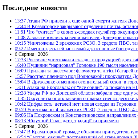
Последние новости
13:37
Атаки РФ привели к еще одной смерти жителя Доне
12:44
В Краматорске закрывают отделения почты, остано
11:51
Что “считает” в своих z-сводках гауляйтер оккупи
11:08
Z-власти взялись за вещи жителей Донецкой област
10:15
Уничтожены 2 вражеских РСЗО, 3 средств ПВО, танк,
09:22
Именно здесь сейчас самый ад: основные бои идут 
6 Серпня , 2026
17:33
Россияне уничтожили склады с продукцией двух та
16:40
Пушилин “нарисовал” Горловке 190 тысяч населен
16:09
Прилади та аксесуари: флоуметр та літієві батарейк
15:57
Расстрел пленного под Волновахой: прокуратура До
15:04
В Дружковке отменили отопительный сезон: в горо
13:11
Атака на Ярославль: от “все сбили” до пожара на Н
12:28
Удары РФ по Донецкой области забрали еще одну ж
11:35
Оккупанты опять заявили о планах снести десятки 
10:42
Цифры есть, деталей нет: новая сводка из Горловки
09:59
Уничтожены 4 вражеских РСЗО, 7 средств ПВО, 4 тан
09:06
На Покровском и Константиновском направлениях 
08:13
Яблучний Спас: дата, традиції та прикмети
5 Серпня , 2026
17:47
В Краматорской громаде объявили принудительную
16:54
“Смотри, овощи”: пострадавший об атаке дрона в Х