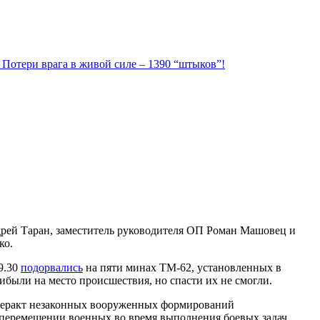
. Потери врага в живой силе – 1390 “штыков”!
рей Таран, заместитель руководителя ОП Роман Машовец и
ко.
9.30
подорвались
на пяти минах ТМ-62, установленных в
ибыли на место происшествия, но спасти их не смогли.
 теракт незаконных вооруженных формирований
перемещении военных во время выполнения боевых задач.