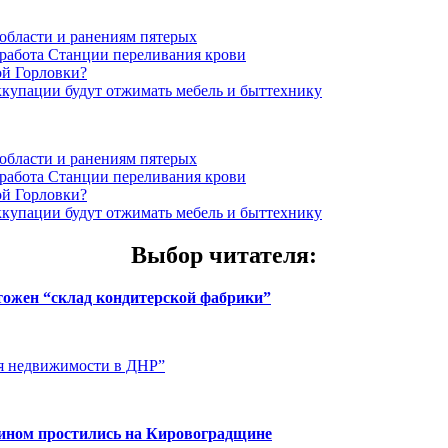
области и ранениям пятерых
 работа Станции переливания крови
ой Горловки?
оккупации будут отжимать мебель и быттехнику
области и ранениям пятерых
 работа Станции переливания крови
ой Горловки?
оккупации будут отжимать мебель и быттехнику
Выбор читателя
:
чтожен “склад кондитерской фабрики”
ия недвижимости в ДНР”
нином простились на Кировоградщине