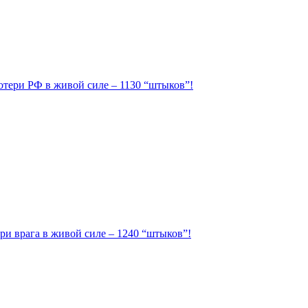
Потери РФ в живой силе – 1130 “штыков”!
ри врага в живой силе – 1240 “штыков”!