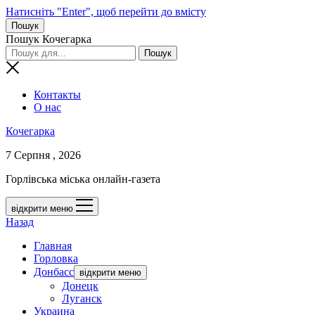
Натисніть "Enter", щоб перейти до вмісту
Пошук
Пошук Кочегарка
Контакты
О нас
Кочегарка
7 Серпня , 2026
Горлівська міська онлайн-газета
відкрити меню
Назад
Главная
Горловка
Донбасс
відкрити меню
Донецк
Луганск
Украина