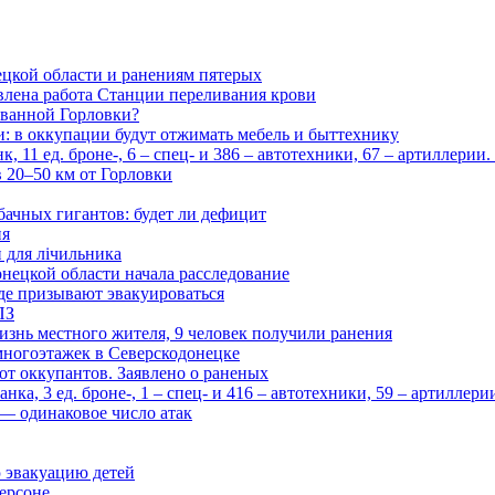
цкой области и ранениям пятерых
влена работа Станции переливания крови
рованной Горловки?
и: в оккупации будут отжимать мебель и быттехнику
 11 ед. броне-, 6 – спец- и 386 – автотехники, 67 – артиллерии
в 20–50 км от Горловки
бачных гигантов: будет ли дефицит
ия
и для лічильника
нецкой области начала расследование
де призывают эвакуироваться
ПЗ
изнь местного жителя, 9 человек получили ранения
многоэтажек в Северскодонецке
 от оккупантов. Заявлено о раненых
ка, 3 ед. броне-, 1 – спец- и 416 – автотехники, 59 – артиллер
— одинаковое число атак
 эвакуацию детей
ерсоне