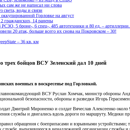
рых сам же не написал ни слова
 света, воды и связи
 оккупированной Горловке на август
 2 гражданских, 14 ранены
СЗО, 5 броне-, 6 спец-, 485 автотехники и 80 ед. – артиллерии
вели 20 атак, больше всего их снова на Покровском – 30!
epState – 36 кв. км
о трех бойцов ВСУ Зеленский дал 10 дней
нских военных в воскресенье под Горловкой.
и главнокомандующий ВСУ Руслан Хомчак, министр обороны Анд
циональной безопасности, обороны и разведки Игорь Герасимен
солдат Дмитрий Мироненко и солдат Вячеслав Алексеенко около 
сения службы и двигались вдоль дороги по маршруту. Медики пр
правил обращения с боеприпасами и взрывными устройствами;
 службе, выразившееся в ненадлежащей организации службы и 