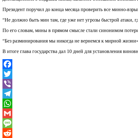
Президент поручил до конца месяца проверить все минно-взры
“Не должно быть мин там, где уже нет угрозы быстрой атаки, г
По его словам, мины в прямом смысле стали синонимом потер
“Без разминирования мы никогда не вернемся к мирной жизни»
В итоге глава государства дал 10 дней для установления винов
Facebook
Twitter
Viber
Telegram
WhatsApp
Gmail
Message