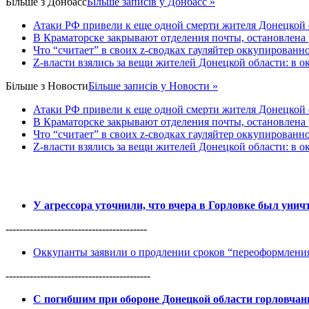
Більше з
Донбасс
Більше записів у Донбасс »
Атаки РФ привели к еще одной смерти жителя Донецкой 
В Краматорске закрывают отделения почты, остановлена
Что “считает” в своих z-сводках гауляйтер оккупированн
Z-власти взялись за вещи жителей Донецкой области: в 
Більше з
Новости
Більше записів у Новости »
Атаки РФ привели к еще одной смерти жителя Донецкой 
В Краматорске закрывают отделения почты, остановлена
Что “считает” в своих z-сводках гауляйтер оккупированн
Z-власти взялись за вещи жителей Донецкой области: в 
У агрессора уточнили, что вчера в Горловке был уни
-----------------------------------------
Оккупанты заявили о продлении сроков “переоформлен
------------------------------------------
С погибшим при обороне Донецкой области горловча