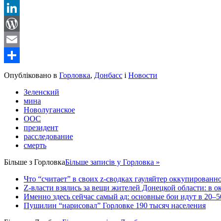
Reddit
LinkedIn
WordPress
Email
Share
Опубліковано в
Горловка
,
Донбасс
і
Новости
Зеленский
мина
Новолуганское
ООС
президент
расследование
смерть
Більше з
Горловка
Більше записів у Горловка »
Что “считает” в своих z-сводках гауляйтер оккупированн
Z-власти взялись за вещи жителей Донецкой области: в 
Именно здесь сейчас самый ад: основные бои идут в 20–5
Пушилин “нарисовал” Горловке 190 тысяч населения