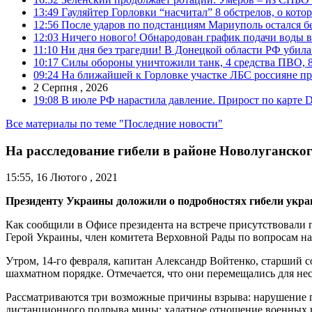
13:49
Гауляйтер Горловки “насчитал” 8 обстрелов, о кото
12:56
После ударов по подстанциям Мариуполь остался без
12:03
Ничего нового! Обнародован график подачи воды в
11:10
Ни дня без трагедии! В Донецкой области РФ убила
10:17
Силы обороны уничтожили танк, 4 средства ПВО, 8 Р
09:24
На ближайшей к Горловке участке ЛБС россияне про
2 Серпня , 2026
19:08
В июле РФ нарастила давление. Прирост по карте De
Все материалы по теме "Последние новости"
На расследование гибели в районе Новолуганског
15:55, 16 Лютого , 2021
Президенту Украины доложили о подробностях гибели украи
Как сообщили в Офисе президента на встрече присутствовал
Герой Украины, член комитета Верховной Рады по вопросам на
Утром, 14-го февраля, капитан Александр Войтенко, старший 
шахматном порядке. Отмечается, что они перемещались для не
Рассматриваются три возможные причины взрыва: нарушение 
дистанционного подрыва мины; халатное отношение военных к