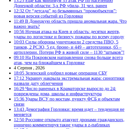
13:25
Еще как минимум 35 атак РФ по населению
Донецкой области: 3-х РФ убила, 31 чел. ранен
12:32
От “детсада” до безымянных “промобъектов”:
новая версия событий из Горловки
11:49
В Донецкую область пришла аномальная жара. Что
важно знать?
10:56
Ночная атака на Киев и область: десятки жертв,
удары по логистике и бизнесу, пожары по всему городу
10:03
Силы обороны уничтожили 2 средства ПВО, 5
танков, 2 РСЗО, 5 ед. броне- и 449 – автотехники, 65 –
артиллерии. Потери РФ в живой силе – 1130 “штыков”!
09:10
На Покровском направлении снова больше всего
атак, чем на ближайшем к Горловке
4 Серпня , 2026
18:05
Зеленский одобрил новые операции СБУ
17:12
Украину накрыла экстремальная жара: синоптики
назвали дату облегчения
16:29
Число раненых в Краматорске выросло до 24:
повреждены дома, школы и инфраструктура
15:36
Удары ВСУ по мостам, пункту ФСБ и объектам
связи
13:43
Демография Горловки: время идет – тенденция не
меняется
12:50
Россияне открыто атакуют дронами гражданских,
цинично комментируя такие удары в z-пабликах