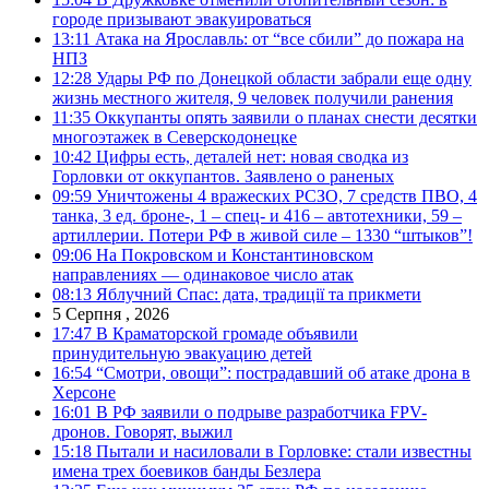
городе призывают эвакуироваться
13:11
Атака на Ярославль: от “все сбили” до пожара на
НПЗ
12:28
Удары РФ по Донецкой области забрали еще одну
жизнь местного жителя, 9 человек получили ранения
11:35
Оккупанты опять заявили о планах снести десятки
многоэтажек в Северскодонецке
10:42
Цифры есть, деталей нет: новая сводка из
Горловки от оккупантов. Заявлено о раненых
09:59
Уничтожены 4 вражеских РСЗО, 7 средств ПВО, 4
танка, 3 ед. броне-, 1 – спец- и 416 – автотехники, 59 –
артиллерии. Потери РФ в живой силе – 1330 “штыков”!
09:06
На Покровском и Константиновском
направлениях — одинаковое число атак
08:13
Яблучний Спас: дата, традиції та прикмети
5 Серпня , 2026
17:47
В Краматорской громаде объявили
принудительную эвакуацию детей
16:54
“Смотри, овощи”: пострадавший об атаке дрона в
Херсоне
16:01
В РФ заявили о подрыве разработчика FPV-
дронов. Говорят, выжил
15:18
Пытали и насиловали в Горловке: стали известны
имена трех боевиков банды Безлера