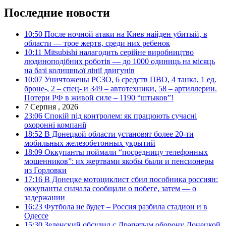
Последние новости
10:50
После ночной атаки на Киев найден убитый, в
области — трое жертв, среди них ребенок
10:11
Mitsubishi налагодить серійне виробництво
людиноподібних роботів — до 1000 одиниць на місяць
на базі колишньої лінії двигунів
10:07
Уничтожены РСЗО, 6 средств ПВО, 4 танка, 1 ед.
броне-, 2 – спец- и 349 – автотехники, 58 – артиллерии.
Потери РФ в живой силе – 1190 “штыков”!
7 Серпня , 2026
23:06
Спокій під контролем: як працюють сучасні
охоронні компанії
18:52
В Донецкой области установят более 20-ти
мобильных железобетонных укрытий
18:09
Оккупанты поймали “посредницу телефонных
мошенников”: их жертвами якобы были и пенсионеры
из Горловки
17:16
В Донецке мотоциклист сбил пособника россиян:
оккупанты сначала сообщали о побеге, затем — о
задержании
16:23
Футбола не будет – Россия разбила стадион и в
Одессе
15:30
Зеленский обсудил с Драпатым оборону Донецкой