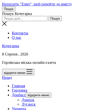
Натисніть "Enter", щоб перейти до вмісту
Пошук
Пошук Кочегарка
Контакты
О нас
Кочегарка
8 Серпня , 2026
Горлівська міська онлайн-газета
відкрити меню
Назад
Главная
Горловка
Донбасс
відкрити меню
Донецк
Луганск
Украина