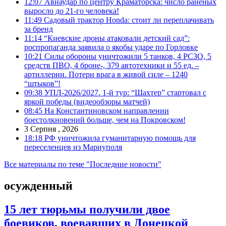
12:07
Авиаудар по центру Краматорска: число раненых
выросло до 21-го человека!
11:49
Садовый трактор Honda: стоит ли переплачивать
за бренд
11:14
“Киевские дроны атаковали детский сад”:
роспропаганда заявила о якобы ударе по Горловке
10:21
Силы обороны уничтожили 5 танков, 4 РСЗО, 5
средств ПВО, 4 броне-, 379 автотехники и 55 ед. –
артиллерии. Потери врага в живой силе – 1240
“штыков”!
09:38
УПЛ-2026/2027. 1-й тур: “Шахтер” стартовал с
яркой победы (видеообзоры матчей)
08:45
На Константиновском направлении
боестолкновений больше, чем на Покровском!
3 Серпня , 2026
18:18
РФ уничтожила гуманитарную помощь для
переселенцев из Мариуполя
Все материалы по теме "Последние новости"
осужденный
15 лет тюрьмы получили двое
боевиков, воевавших в Донецкой