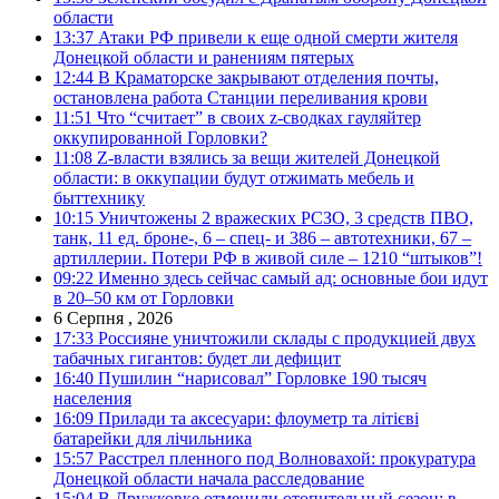
области
13:37
Атаки РФ привели к еще одной смерти жителя
Донецкой области и ранениям пятерых
12:44
В Краматорске закрывают отделения почты,
остановлена работа Станции переливания крови
11:51
Что “считает” в своих z-сводках гауляйтер
оккупированной Горловки?
11:08
Z-власти взялись за вещи жителей Донецкой
области: в оккупации будут отжимать мебель и
быттехнику
10:15
Уничтожены 2 вражеских РСЗО, 3 средств ПВО,
танк, 11 ед. броне-, 6 – спец- и 386 – автотехники, 67 –
артиллерии. Потери РФ в живой силе – 1210 “штыков”!
09:22
Именно здесь сейчас самый ад: основные бои идут
в 20–50 км от Горловки
6 Серпня , 2026
17:33
Россияне уничтожили склады с продукцией двух
табачных гигантов: будет ли дефицит
16:40
Пушилин “нарисовал” Горловке 190 тысяч
населения
16:09
Прилади та аксесуари: флоуметр та літієві
батарейки для лічильника
15:57
Расстрел пленного под Волновахой: прокуратура
Донецкой области начала расследование
15:04
В Дружковке отменили отопительный сезон: в