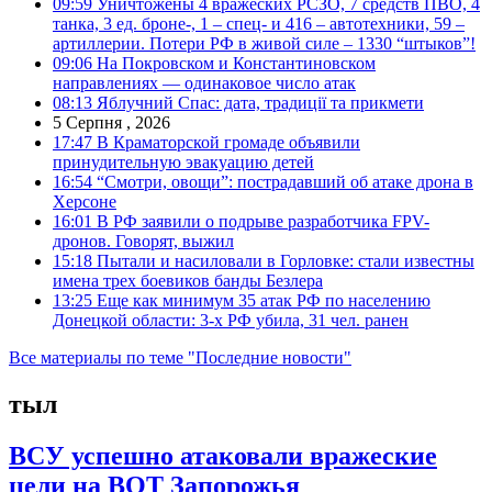
09:59
Уничтожены 4 вражеских РСЗО, 7 средств ПВО, 4
танка, 3 ед. броне-, 1 – спец- и 416 – автотехники, 59 –
артиллерии. Потери РФ в живой силе – 1330 “штыков”!
09:06
На Покровском и Константиновском
направлениях — одинаковое число атак
08:13
Яблучний Спас: дата, традиції та прикмети
5 Серпня , 2026
17:47
В Краматорской громаде объявили
принудительную эвакуацию детей
16:54
“Смотри, овощи”: пострадавший об атаке дрона в
Херсоне
16:01
В РФ заявили о подрыве разработчика FPV-
дронов. Говорят, выжил
15:18
Пытали и насиловали в Горловке: стали известны
имена трех боевиков банды Безлера
13:25
Еще как минимум 35 атак РФ по населению
Донецкой области: 3-х РФ убила, 31 чел. ранен
Все материалы по теме "Последние новости"
тыл
ВСУ успешно атаковали вражеские
цели на ВОТ Запорожья