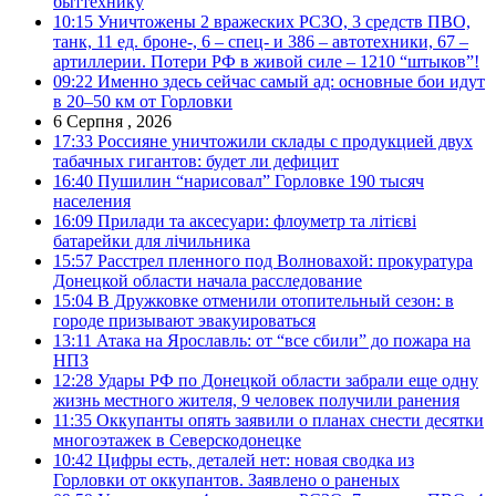
быттехнику
10:15
Уничтожены 2 вражеских РСЗО, 3 средств ПВО,
танк, 11 ед. броне-, 6 – спец- и 386 – автотехники, 67 –
артиллерии. Потери РФ в живой силе – 1210 “штыков”!
09:22
Именно здесь сейчас самый ад: основные бои идут
в 20–50 км от Горловки
6 Серпня , 2026
17:33
Россияне уничтожили склады с продукцией двух
табачных гигантов: будет ли дефицит
16:40
Пушилин “нарисовал” Горловке 190 тысяч
населения
16:09
Прилади та аксесуари: флоуметр та літієві
батарейки для лічильника
15:57
Расстрел пленного под Волновахой: прокуратура
Донецкой области начала расследование
15:04
В Дружковке отменили отопительный сезон: в
городе призывают эвакуироваться
13:11
Атака на Ярославль: от “все сбили” до пожара на
НПЗ
12:28
Удары РФ по Донецкой области забрали еще одну
жизнь местного жителя, 9 человек получили ранения
11:35
Оккупанты опять заявили о планах снести десятки
многоэтажек в Северскодонецке
10:42
Цифры есть, деталей нет: новая сводка из
Горловки от оккупантов. Заявлено о раненых