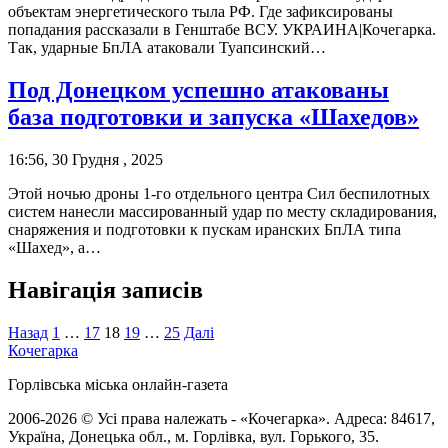
объектам энергетического тыла РФ. Где зафиксированы
попадания рассказали в Генштабе ВСУ. УКРАИНА|Кочегарка.
Так, ударные БпЛА атаковали Туапсинский…
Под Донецком успешно атакованы
база подготовки и запуска «Шахедов»
16:56, 30 Грудня , 2025
Этой ночью дроны 1-го отдельного центра Сил беспилотных
систем нанесли массированный удар по месту складирования,
снаряжения и подготовки к пускам иранских БпЛА типа
«Шахед», а…
Навігація записів
Назад
1
…
17
18
19
…
25
Далі
Кочегарка
Горлівська міська онлайн-газета
2006-2026 © Усі права належать - «Кочегарка». Адреса: 84617,
Україна, Донецька обл., м. Горлівка, вул. Горького, 35.