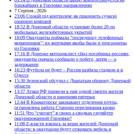
ближайших к Горловке направлениях
7 Серпня , 2026
23:06
Спокій під контролем: як працюють сучасні
охоронні компанії
18:52
В Донецкой области установят более 20-ти
мобильных железобетонных укрытий
18:09
Оккупанты поймали “посредницу телефонных
мошенников”: их жертвами якобы были и пенсионеры
из Горловки
17:16
В Донецке мотоциклист сбил пособника россиян:
оккупанты сначала сообщали о побеге, затем — о
задержании
16:23
Футбола не будет – Россия разбила стадион и в
Одессе
15:30
Зеленский обсудил с Драпатым оборону Донецкой
области
13:37
Атаки РФ привели к еще одной смерти жителя
Донецкой области и ранениям пятерых
12:44
В Краматорске закрывают отделения почты,
остановлена работа Станции переливания крови
11:51
Что “считает” в своих z-сводках гауляйтер
оккупированной Горловки?
11:08
Z-власти взялись за вещи жителей Донецкой
области: в оккупации будут отжимать мебель и