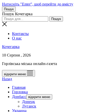
Натисніть "Enter", щоб перейти до вмісту
Пошук
Пошук Кочегарка
Контакты
О нас
Кочегарка
10 Серпня , 2026
Горлівська міська онлайн-газета
відкрити меню
Назад
Главная
Горловка
Донбасс
відкрити меню
Донецк
Луганск
Украина