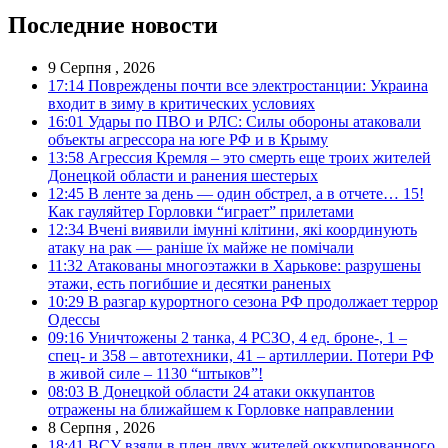
Последние новости
9 Серпня , 2026
17:14
Повреждены почти все электростанции: Украина
входит в зиму в критических условиях
16:01
Удары по ПВО и РЛС: Силы обороны атаковали
объекты агрессора на юге РФ и в Крыму
13:58
Агрессия Кремля – это смерть еще троих жителей
Донецкой области и ранения шестерых
12:45
В ленте за день — один обстрел, а в отчете… 15!
Как гауляйтер Горловки “играет” прилетами
12:34
Вчені виявили імунні клітини, які координують
атаку на рак — раніше їх майже не помічали
11:32
Атакованы многоэтажки в Харькове: разрушены
этажи, есть погибшие и десятки раненых
10:29
В разгар курортного сезона РФ продолжает террор
Одессы
09:16
Уничтожены 2 танка, 4 РСЗО, 4 ед. броне-, 1 –
спец- и 358 – автотехники, 41 – артиллерии. Потери РФ
в живой силе – 1130 “штыков”!
08:03
В Донецкой области 24 атаки оккупантов
отражены на ближайшем к Горловке направлении
8 Серпня , 2026
18:41
ВСУ взяли в плен двух жителей оккупированного