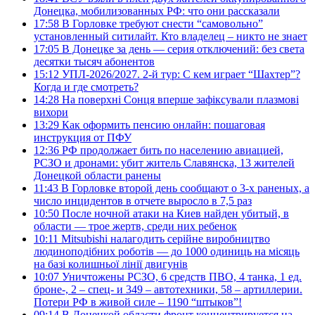
Донецка, мобилизованных РФ: что они рассказали
17:58
В Горловке требуют снести “самовольно”
установленный ситилайт. Кто владелец – никто не знает
17:05
В Донецке за день — серия отключений: без света
десятки тысяч абонентов
15:12
УПЛ-2026/2027. 2-й тур: С кем играет “Шахтер”?
Когда и где смотреть?
14:28
На поверхні Сонця вперше зафіксували плазмові
вихори
13:29
Как оформить пенсию онлайн: пошаговая
инструкция от ПФУ
12:36
РФ продолжает бить по населению авиацией,
РСЗО и дронами: убит житель Славянска, 13 жителей
Донецкой области ранены
11:43
В Горловке второй день сообщают о 3-х раненых, а
число инцидентов в отчете выросло в 7,5 раз
10:50
После ночной атаки на Киев найден убитый, в
области — трое жертв, среди них ребенок
10:11
Mitsubishi налагодить серійне виробництво
людиноподібних роботів — до 1000 одиниць на місяць
на базі колишньої лінії двигунів
10:07
Уничтожены РСЗО, 6 средств ПВО, 4 танка, 1 ед.
броне-, 2 – спец- и 349 – автотехники, 58 – артиллерии.
Потери РФ в живой силе – 1190 “штыков”!
09:14
В Донецкой области фронт концентрируется на