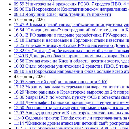
09:59
Уничтожены 4 вражеских РСЗО, 7 средств ПВО, 4 тан
09:06
На Покровском и Константиновском направлениях 
08:13
Яблучний Спас: дата, традиції та прикмети
5 Серпня , 2026
17:47
В Краматорской громаде объявили принудительную
16:54
“Смотри, овощи”: пострадавший об атаке дрона в Х
16:01
В РФ заявили о подрыве разработчика FPV-дронов.
15:18
Пытали и насиловали в Горловке: стали известны и
13:25
Еще как минимум 35 атак РФ по населению Донецкой
12:32
От “детсада” до безымянных “промобъектов”: новая
11:49
В Донецкую область пришла аномальная жара. Что 
10:56
Ночная атака на Киев и область: десятки жертв, уд
10:03
Силы обороны уничтожили 2 средства ПВО, 5 танков
09:10
На Покровском направлении снова больше всего ат
4 Серпня , 2026
18:05
Зеленский одобрил новые операции СБУ
17:12
Украину накрыла экстремальная жара: синоптики н
16:29
Число раненых в Краматорске выросло до 24: повр
15:36
Удары ВСУ по мостам, пункту ФСБ и объектам свя
13:43
Демография Горловки: время идет – тенденция не м
12:50
Россияне открыто атакуют дронами гражданских, ц
12:07
Авиаудар по центру Краматорска: число раненых вы
11:49
Садовый трактор Honda: стоит ли переплачивать за
11:14
“Киевские дроны атаковали детский сад”: роспропаг
10:21
Силы обороны уничтожили 5 танков, 4 РСЗО, 5 средс