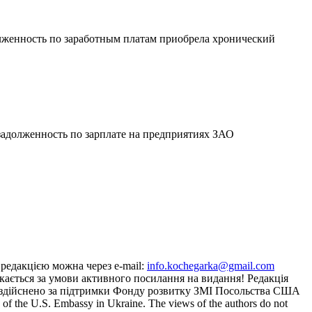
лженность по заработным платам приобрела хронический
задолженность по зарплате на предприятиях ЗАО
з редакцією можна через e-mail:
info.kochegarka@gmail.com
кається за умови активного посилання на видання! Редакція
йту здійснено за підтримки Фонду розвитку ЗМІ Посольства США
the U.S. Embassy in Ukraine. The views of the authors do not