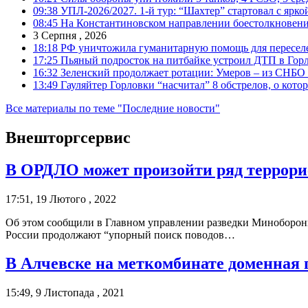
09:38
УПЛ-2026/2027. 1-й тур: “Шахтер” стартовал с ярк
08:45
На Константиновском направлении боестолкновени
3 Серпня , 2026
18:18
РФ уничтожила гуманитарную помощь для пересел
17:25
Пьяный подросток на питбайке устроил ДТП в Гор
16:32
Зеленский продолжает ротации: Умеров – из СНБО
13:49
Гауляйтер Горловки “насчитал” 8 обстрелов, о кото
Все материалы по теме "Последние новости"
Внешторгсервис
В ОРДЛО может произойти ряд террори
17:51, 19 Лютого , 2022
Об этом сообщили в Главном управлении разведки Миноборо
России продолжают “упорный поиск поводов…
В Алчевске на меткомбинате доменная 
15:49, 9 Листопада , 2021