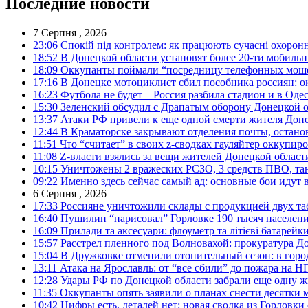
Последние новости
7 Серпня , 2026
23:06
Спокій під контролем: як працюють сучасні охоронн
18:52
В Донецкой области установят более 20-ти мобил
18:09
Оккупанты поймали “посредницу телефонных моше
17:16
В Донецке мотоциклист сбил пособника россиян: о
16:23
Футбола не будет – Россия разбила стадион и в Оде
15:30
Зеленский обсудил с Драпатым оборону Донецкой 
13:37
Атаки РФ привели к еще одной смерти жителя Доне
12:44
В Краматорске закрывают отделения почты, остано
11:51
Что “считает” в своих z-сводках гауляйтер оккупи
11:08
Z-власти взялись за вещи жителей Донецкой област
10:15
Уничтожены 2 вражеских РСЗО, 3 средств ПВО, танк,
09:22
Именно здесь сейчас самый ад: основные бои идут 
6 Серпня , 2026
17:33
Россияне уничтожили склады с продукцией двух та
16:40
Пушилин “нарисовал” Горловке 190 тысяч населен
16:09
Прилади та аксесуари: флоуметр та літієві батарейк
15:57
Расстрел пленного под Волновахой: прокуратура До
15:04
В Дружковке отменили отопительный сезон: в горо
13:11
Атака на Ярославль: от “все сбили” до пожара на Н
12:28
Удары РФ по Донецкой области забрали еще одну ж
11:35
Оккупанты опять заявили о планах снести десятки 
10:42
Цифры есть, деталей нет: новая сводка из Горловки