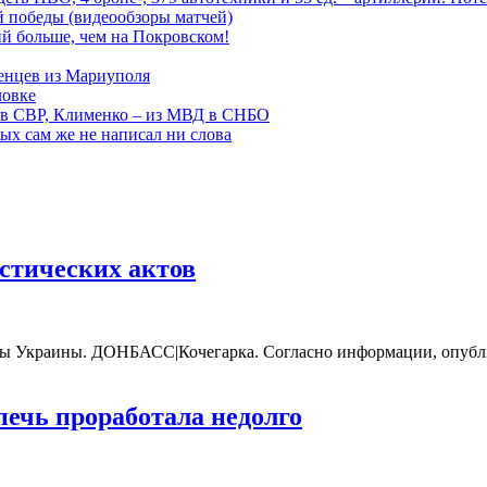
ой победы (видеообзоры матчей)
й больше, чем на Покровском!
енцев из Мариуполя
ловке
 в СВР, Клименко – из МВД в СНБО
рых сам же не написал ни слова
стических актов
ны Украины. ДОНБАСС|Кочегарка. Согласно информации, опубл
печь проработала недолго