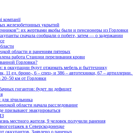
і компанії
ьных железобетонных укрытий
нников”: их жертвами якобы были и пенсионеры из Горловки
ккупанты сначала сообщали о побеге, затем — о задержании
ссе
области
цкой области и ранениям пятерых
влена работа Станции переливания крови
рованной Горловки?
и: в оккупации будут отжимать мебель и быттехнику
 11 ед. броне-, 6 – спец- и 386 – автотехники, 67 – артиллерии
в 20–50 км от Горловки
бачных гигантов: будет ли дефицит
ия
и для лічильника
нецкой области начала расследование
де призывают эвакуироваться
ПЗ
изнь местного жителя, 9 человек получили ранения
многоэтажек в Северскодонецке
 от оккупантов. Заявлено о раненых