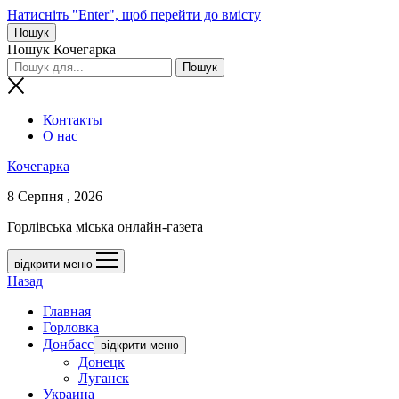
Натисніть "Enter", щоб перейти до вмісту
Пошук
Пошук Кочегарка
Контакты
О нас
Кочегарка
8 Серпня , 2026
Горлівська міська онлайн-газета
відкрити меню
Назад
Главная
Горловка
Донбасс
відкрити меню
Донецк
Луганск
Украина