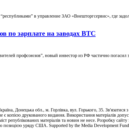
“республиками” в управление ЗАО «Внешторгсервис», где задо
в по зарплате на заводах ВТС
авителей профсоюзов”, новый инвестор из РФ частично погасил 
раїна, Донецька обл., м. Горлівка, вул. Горького, 35. Зв'язатися 
е є копією друкованого видання. Використання матеріалів допус
 зміст републікованих матеріалів та новин не несе. Розробку са
ю позицією уряду США. Supported by the Media Development Fund of 