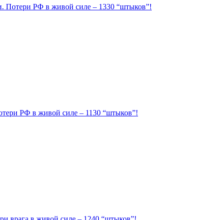
ии. Потери РФ в живой силе – 1330 “штыков”!
Потери РФ в живой силе – 1130 “штыков”!
ри врага в живой силе – 1240 “штыков”!