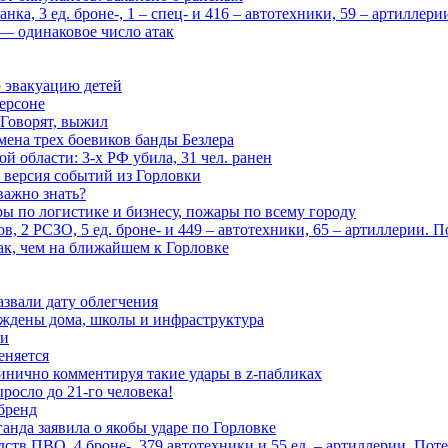
ка, 3 ед. броне-, 1 – спец- и 416 – автотехники, 59 – артиллер
— одинаковое число атак
 эвакуацию детей
ерсоне
 Говорят, выжил
мена трех боевиков банды Безлера
 области: 3-х РФ убила, 31 чел. ранен
 версия событий из Горловки
важно знать?
ары по логистике и бизнесу, пожары по всему городу
, 2 РСЗО, 5 ед. броне- и 449 – автотехники, 65 – артиллерии. 
ак, чем на ближайшем к Горловке
азвали дату облегчения
еждены дома, школы и инфраструктура
зи
еняется
инично комментируя такие удары в z-пабликах
росло до 21-го человека!
 бренд
анда заявила о якобы ударе по Горловке
тв ПВО, 4 броне-, 379 автотехники и 55 ед. – артиллерии. Поте