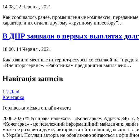
14:08, 22 Червня , 2021
Как сообщалось ранее, промышленные комплексы, переданные 
характер, и их отдали другому «крупному инвестору”…
В ДНР заявили о первых выплатах долго
18:00, 14 Червня , 2021
Как заявили местные интернет-ресурсы со ссылкой на “предст
«Внешторгсервис». «Работникам предприятия выплачено…
Навігація записів
1
2
Далі
Кочегарка
Горлівська міська онлайн-газета
2006-2026 © Усі права належать - «Кочегарка». Адреса: 84617, Ук
«Кочегарка» - це незалежний інформаційний майданчик, який н
може не розділяти думку авторів статей та відповідальності за
в Україні. Погляди авторів не обов'язково збігаються з офіційно