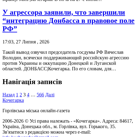
У агрессора заявили, что завершили
“интеграцию Донбасса в правовое поле
РФ”
17:03, 27 Липня , 2026
Такой вывод озвучил председатель госдумы РФ Вячеслав
Володин, всячески поддерживающий российскую агрессию
против Украины и оккупацию Донецкой и Луганской
областей. ДОНБАСС|Кочегарка. По его словам, для…
Навігація записів
Назад
1
2
3
4
…
566
Далі
Кочегарка
Горлівська міська онлайн-газета
2006-2026 © Усі права належать - «Кочегарка». Адреса: 84617,
Україна, Донецька обл., м. Горлівка, вул. Горького, 35.
Зв'язатися з редакцією можна через e-mail: