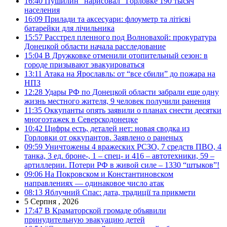
16:40
Пушилин “нарисовал” Горловке 190 тысяч
населения
16:09
Прилади та аксесуари: флоуметр та літієві
батарейки для лічильника
15:57
Расстрел пленного под Волновахой: прокуратура
Донецкой области начала расследование
15:04
В Дружковке отменили отопительный сезон: в
городе призывают эвакуироваться
13:11
Атака на Ярославль: от “все сбили” до пожара на
НПЗ
12:28
Удары РФ по Донецкой области забрали еще одну
жизнь местного жителя, 9 человек получили ранения
11:35
Оккупанты опять заявили о планах снести десятки
многоэтажек в Северскодонецке
10:42
Цифры есть, деталей нет: новая сводка из
Горловки от оккупантов. Заявлено о раненых
09:59
Уничтожены 4 вражеских РСЗО, 7 средств ПВО, 4
танка, 3 ед. броне-, 1 – спец- и 416 – автотехники, 59 –
артиллерии. Потери РФ в живой силе – 1330 “штыков”!
09:06
На Покровском и Константиновском
направлениях — одинаковое число атак
08:13
Яблучний Спас: дата, традиції та прикмети
5 Серпня , 2026
17:47
В Краматорской громаде объявили
принудительную эвакуацию детей