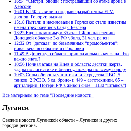
16:54
“Смотри, овощи”: пострадавший об атаке дрона в
Херсоне
16:01
В РФ заявили о подрыве разработчика FPV-
дронов. Говорят, выжил
15:18
Пытали и насиловали в Горловке: стали известны
имена трех боевиков банды Безлера
13:25
Еще как минимум 35 атак РФ по населению
Донецкой области: 3-х РФ убила, 31 чел. ранен
12:32
От “детсада” до безымянных “промобъектов”:
новая версия событий из Горловки
11:49
В Донецкую область пришла аномальная жара. Что
важно знать?
10:56
Ночная атака на Киев и область: десятки жертв,
удары по логистике и бизнесу, пожары по всему городу
10:03
Силы обороны уничтожили 2 средства ПВО, 5
танков, 2 РСЗО, 5 ед. броне- и 449 – автотехники, 65 –
артиллерии. Потери РФ в живой силе – 1130 “штыков”!
Все материалы по теме "Последние новости"
Луганск
Свежие новости Луганской области – Луганска и других
городов региона.