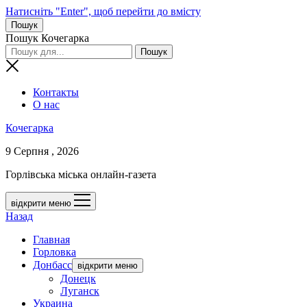
Натисніть "Enter", щоб перейти до вмісту
Пошук
Пошук Кочегарка
Контакты
О нас
Кочегарка
9 Серпня , 2026
Горлівська міська онлайн-газета
відкрити меню
Назад
Главная
Горловка
Донбасс
відкрити меню
Донецк
Луганск
Украина