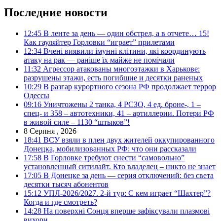
Последние новости
12:45
В ленте за день — один обстрел, а в отчете… 15!
Как гауляйтер Горловки “играет” прилетами
12:34
Вчені виявили імунні клітини, які координують
атаку на рак — раніше їх майже не помічали
11:32
Агрессор атакованы многоэтажки в Харькове:
разрушены этажи, есть погибшие и десятки раненых
10:29
В разгар курортного сезона РФ продолжает террор
Одессы
09:16
Уничтожены 2 танка, 4 РСЗО, 4 ед. броне-, 1 –
спец- и 358 – автотехники, 41 – артиллерии. Потери РФ
в живой силе – 1130 “штыков”!
8 Серпня , 2026
18:41
ВСУ взяли в плен двух жителей оккупированного
Донецка, мобилизованных РФ: что они рассказали
17:58
В Горловке требуют снести “самовольно”
установленный ситилайт. Кто владелец – никто не знает
17:05
В Донецке за день — серия отключений: без света
десятки тысяч абонентов
15:12
УПЛ-2026/2027. 2-й тур: С кем играет “Шахтер”?
Когда и где смотреть?
14:28
На поверхні Сонця вперше зафіксували плазмові
вихори