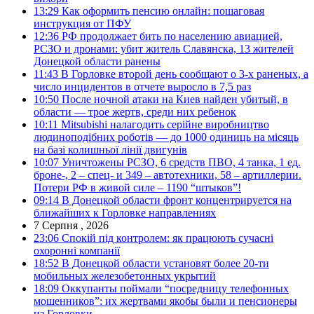
13:29
Как оформить пенсию онлайн: пошаговая
инструкция от ПФУ
12:36
РФ продолжает бить по населению авиацией,
РСЗО и дронами: убит житель Славянска, 13 жителей
Донецкой области ранены
11:43
В Горловке второй день сообщают о 3-х раненых, а
число инцидентов в отчете выросло в 7,5 раз
10:50
После ночной атаки на Киев найден убитый, в
области — трое жертв, среди них ребенок
10:11
Mitsubishi налагодить серійне виробництво
людиноподібних роботів — до 1000 одиниць на місяць
на базі колишньої лінії двигунів
10:07
Уничтожены РСЗО, 6 средств ПВО, 4 танка, 1 ед.
броне-, 2 – спец- и 349 – автотехники, 58 – артиллерии.
Потери РФ в живой силе – 1190 “штыков”!
09:14
В Донецкой области фронт концентрируется на
ближайших к Горловке направлениях
7 Серпня , 2026
23:06
Спокій під контролем: як працюють сучасні
охоронні компанії
18:52
В Донецкой области установят более 20-ти
мобильных железобетонных укрытий
18:09
Оккупанты поймали “посредницу телефонных
мошенников”: их жертвами якобы были и пенсионеры
из Горловки