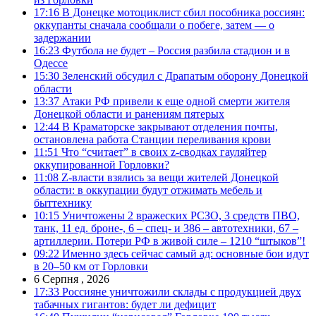
17:16
В Донецке мотоциклист сбил пособника россиян:
оккупанты сначала сообщали о побеге, затем — о
задержании
16:23
Футбола не будет – Россия разбила стадион и в
Одессе
15:30
Зеленский обсудил с Драпатым оборону Донецкой
области
13:37
Атаки РФ привели к еще одной смерти жителя
Донецкой области и ранениям пятерых
12:44
В Краматорске закрывают отделения почты,
остановлена работа Станции переливания крови
11:51
Что “считает” в своих z-сводках гауляйтер
оккупированной Горловки?
11:08
Z-власти взялись за вещи жителей Донецкой
области: в оккупации будут отжимать мебель и
быттехнику
10:15
Уничтожены 2 вражеских РСЗО, 3 средств ПВО,
танк, 11 ед. броне-, 6 – спец- и 386 – автотехники, 67 –
артиллерии. Потери РФ в живой силе – 1210 “штыков”!
09:22
Именно здесь сейчас самый ад: основные бои идут
в 20–50 км от Горловки
6 Серпня , 2026
17:33
Россияне уничтожили склады с продукцией двух
табачных гигантов: будет ли дефицит