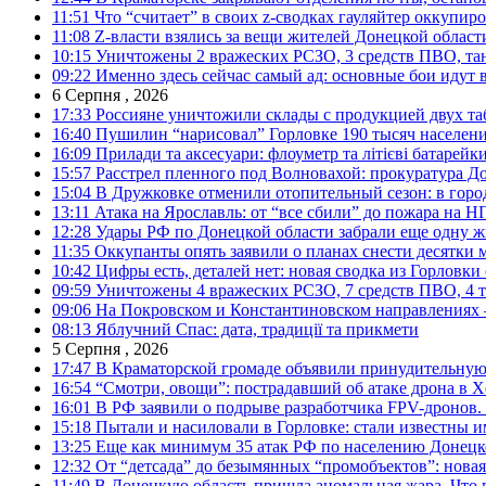
11:51
Что “считает” в своих z-сводках гауляйтер оккупи
11:08
Z-власти взялись за вещи жителей Донецкой област
10:15
Уничтожены 2 вражеских РСЗО, 3 средств ПВО, танк,
09:22
Именно здесь сейчас самый ад: основные бои идут 
6 Серпня , 2026
17:33
Россияне уничтожили склады с продукцией двух та
16:40
Пушилин “нарисовал” Горловке 190 тысяч населен
16:09
Прилади та аксесуари: флоуметр та літієві батарейк
15:57
Расстрел пленного под Волновахой: прокуратура До
15:04
В Дружковке отменили отопительный сезон: в горо
13:11
Атака на Ярославль: от “все сбили” до пожара на Н
12:28
Удары РФ по Донецкой области забрали еще одну ж
11:35
Оккупанты опять заявили о планах снести десятки 
10:42
Цифры есть, деталей нет: новая сводка из Горловки
09:59
Уничтожены 4 вражеских РСЗО, 7 средств ПВО, 4 тан
09:06
На Покровском и Константиновском направлениях 
08:13
Яблучний Спас: дата, традиції та прикмети
5 Серпня , 2026
17:47
В Краматорской громаде объявили принудительную
16:54
“Смотри, овощи”: пострадавший об атаке дрона в Х
16:01
В РФ заявили о подрыве разработчика FPV-дронов.
15:18
Пытали и насиловали в Горловке: стали известны и
13:25
Еще как минимум 35 атак РФ по населению Донецкой
12:32
От “детсада” до безымянных “промобъектов”: новая
11:49
В Донецкую область пришла аномальная жара. Что 