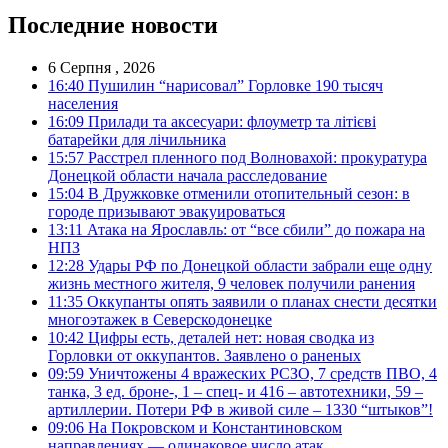
Последние новости
6 Серпня , 2026
16:40
Пушилин “нарисовал” Горловке 190 тысяч
населения
16:09
Прилади та аксесуари: флоуметр та літієві
батарейки для лічильника
15:57
Расстрел пленного под Волновахой: прокуратура
Донецкой области начала расследование
15:04
В Дружковке отменили отопительный сезон: в
городе призывают эвакуироваться
13:11
Атака на Ярославль: от “все сбили” до пожара на
НПЗ
12:28
Удары РФ по Донецкой области забрали еще одну
жизнь местного жителя, 9 человек получили ранения
11:35
Оккупанты опять заявили о планах снести десятки
многоэтажек в Северскодонецке
10:42
Цифры есть, деталей нет: новая сводка из
Горловки от оккупантов. Заявлено о раненых
09:59
Уничтожены 4 вражеских РСЗО, 7 средств ПВО, 4
танка, 3 ед. броне-, 1 – спец- и 416 – автотехники, 59 –
артиллерии. Потери РФ в живой силе – 1330 “штыков”!
09:06
На Покровском и Константиновском
направлениях — одинаковое число атак