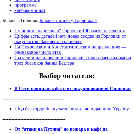
программа
хлебокомбинат
Більше з
Горловка
Більше записів у Горловка »
Пушилин “нарисовал” Горловке 190 тысяч населения
Цифры есть, деталей нет: новая сводка из Горловки от
оккупантов. Заявлено о раненых
На Покровском и Константиновском направлениях —
одинаковое число атак
Пытали и насиловали в Горловке: стали известны имена
трех боевиков банды Безлера
Выбор читателя
:
В Сети появились фото из оккупированной Горловки
-----------------------------------------
Піца без кордонів: культові види, що підкорили Україну
------------------------------------------
От “атаки на Путина” до пожара в кафе на