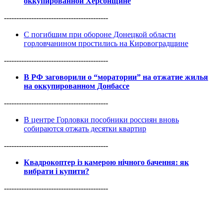
оккупированной Херсонщине
------------------------------------------
С погибшим при обороне Донецкой области
горловчанином простились на Кировоградщине
------------------------------------------
В РФ заговорили о “моратории” на отжатие жилья
на оккупированном Донбассе
------------------------------------------
В центре Горловки пособники россиян вновь
собираются отжать десятки квартир
------------------------------------------
Квадрокоптер із камерою нічного бачення: як
вибрати і купити?
------------------------------------------