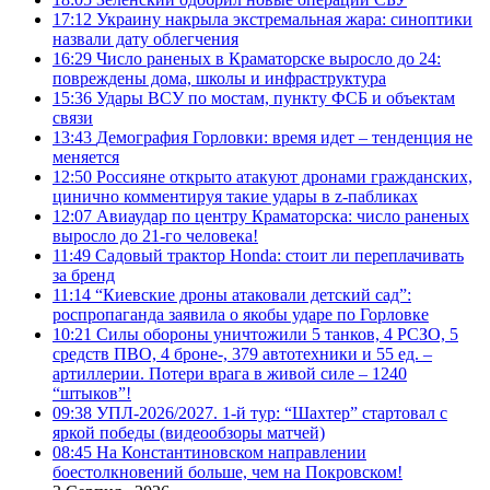
17:12
Украину накрыла экстремальная жара: синоптики
назвали дату облегчения
16:29
Число раненых в Краматорске выросло до 24:
повреждены дома, школы и инфраструктура
15:36
Удары ВСУ по мостам, пункту ФСБ и объектам
связи
13:43
Демография Горловки: время идет – тенденция не
меняется
12:50
Россияне открыто атакуют дронами гражданских,
цинично комментируя такие удары в z-пабликах
12:07
Авиаудар по центру Краматорска: число раненых
выросло до 21-го человека!
11:49
Садовый трактор Honda: стоит ли переплачивать
за бренд
11:14
“Киевские дроны атаковали детский сад”:
роспропаганда заявила о якобы ударе по Горловке
10:21
Силы обороны уничтожили 5 танков, 4 РСЗО, 5
средств ПВО, 4 броне-, 379 автотехники и 55 ед. –
артиллерии. Потери врага в живой силе – 1240
“штыков”!
09:38
УПЛ-2026/2027. 1-й тур: “Шахтер” стартовал с
яркой победы (видеообзоры матчей)
08:45
На Константиновском направлении
боестолкновений больше, чем на Покровском!