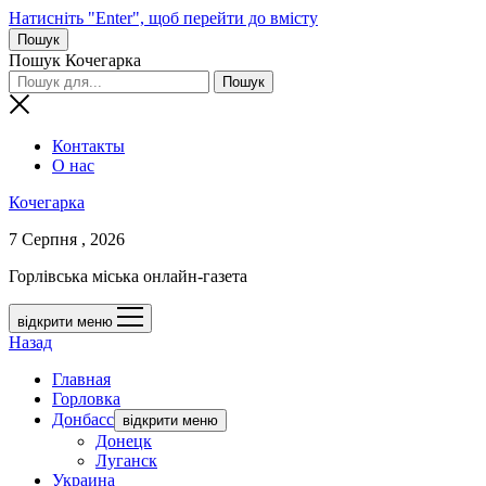
Натисніть "Enter", щоб перейти до вмісту
Пошук
Пошук Кочегарка
Контакты
О нас
Кочегарка
7 Серпня , 2026
Горлівська міська онлайн-газета
відкрити меню
Назад
Главная
Горловка
Донбасс
відкрити меню
Донецк
Луганск
Украина