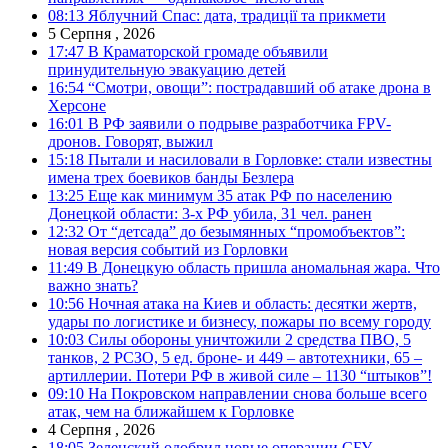
08:13
Яблучний Спас: дата, традиції та прикмети
5 Серпня , 2026
17:47
В Краматорской громаде объявили
принудительную эвакуацию детей
16:54
“Смотри, овощи”: пострадавший об атаке дрона в
Херсоне
16:01
В РФ заявили о подрыве разработчика FPV-
дронов. Говорят, выжил
15:18
Пытали и насиловали в Горловке: стали известны
имена трех боевиков банды Безлера
13:25
Еще как минимум 35 атак РФ по населению
Донецкой области: 3-х РФ убила, 31 чел. ранен
12:32
От “детсада” до безымянных “промобъектов”:
новая версия событий из Горловки
11:49
В Донецкую область пришла аномальная жара. Что
важно знать?
10:56
Ночная атака на Киев и область: десятки жертв,
удары по логистике и бизнесу, пожары по всему городу
10:03
Силы обороны уничтожили 2 средства ПВО, 5
танков, 2 РСЗО, 5 ед. броне- и 449 – автотехники, 65 –
артиллерии. Потери РФ в живой силе – 1130 “штыков”!
09:10
На Покровском направлении снова больше всего
атак, чем на ближайшем к Горловке
4 Серпня , 2026
18:05
Зеленский одобрил новые операции СБУ