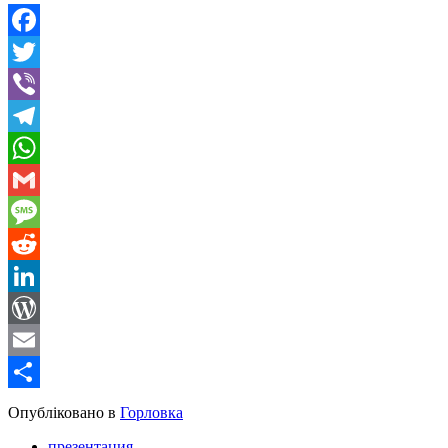
Facebook
Twitter
Viber
Telegram
WhatsApp
Gmail
Message
Reddit
LinkedIn
WordPress
Email
Share
Опубліковано в
Горловка
презентация