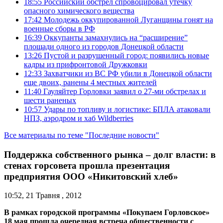
18:55
Российский обстрел спровоцировал утечку
опасного химического вещества
17:42
Молодежь оккупированной Луганщины гонят на
военные сборы в РФ
16:39
Оккупанты замахнулись на “расширение”
площади одного из городов Донецкой области
13:26
Пустой и разрушенный город: появились новые
кадры из прифронтовой Дружковки
12:33
Захватчики из ВС РФ убили в Донецкой области
еще двоих, ранены 4 местных жителей
11:40
Гауляйтер Горловки заявил о 27-ми обстрелах и
шести раненых
10:57
Удары по топливу и логистике: БПЛА атаковали
НПЗ, аэродром и хаб Wildberries
Все материалы по теме "Последние новости"
Поддержка собственного рынка – долг власти: в
стенах горсовета прошла презентация
предприятия ООО «Никитовский хлеб»
10:52, 21 Травня , 2012
В рамках городской программы «Покупаем Горловское»
18 мая прошла очередная встреча общественности с