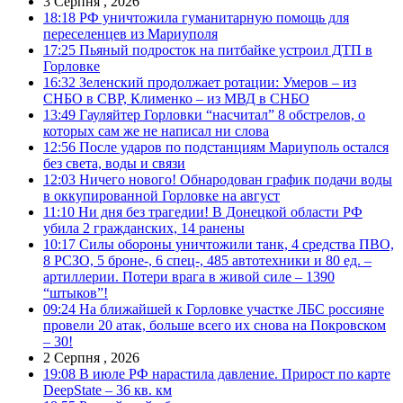
3 Серпня , 2026
18:18
РФ уничтожила гуманитарную помощь для
переселенцев из Мариуполя
17:25
Пьяный подросток на питбайке устроил ДТП в
Горловке
16:32
Зеленский продолжает ротации: Умеров – из
СНБО в СВР, Клименко – из МВД в СНБО
13:49
Гауляйтер Горловки “насчитал” 8 обстрелов, о
которых сам же не написал ни слова
12:56
После ударов по подстанциям Мариуполь остался
без света, воды и связи
12:03
Ничего нового! Обнародован график подачи воды
в оккупированной Горловке на август
11:10
Ни дня без трагедии! В Донецкой области РФ
убила 2 гражданских, 14 ранены
10:17
Силы обороны уничтожили танк, 4 средства ПВО,
8 РСЗО, 5 броне-, 6 спец-, 485 автотехники и 80 ед. –
артиллерии. Потери врага в живой силе – 1390
“штыков”!
09:24
На ближайшей к Горловке участке ЛБС россияне
провели 20 атак, больше всего их снова на Покровском
– 30!
2 Серпня , 2026
19:08
В июле РФ нарастила давление. Прирост по карте
DeepState – 36 кв. км