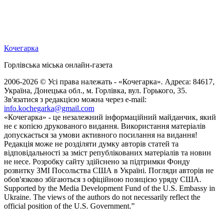
Кочегарка
Горлівська міська онлайн-газета
2006-2026 © Усі права належать - «Кочегарка». Адреса: 84617,
Україна, Донецька обл., м. Горлівка, вул. Горького, 35.
Зв'язатися з редакцією можна через e-mail:
info.kochegarka@gmail.com
«Кочегарка» - це незалежний інформаційний майданчик, який
не є копією друкованого видання. Використання матеріалів
допускається за умови активного посилання на видання!
Редакція може не розділяти думку авторів статей та
відповідальності за зміст републікованих матеріалів та новин
не несе. Розробку сайту здійснено за підтримки Фонду
розвитку ЗМІ Посольства США в Україні. Погляди авторів не
обов'язково збігаються з офіційною позицією уряду США.
Supported by the Media Development Fund of the U.S. Embassy in
Ukraine. The views of the authors do not necessarily reflect the
official position of the U.S. Government.”