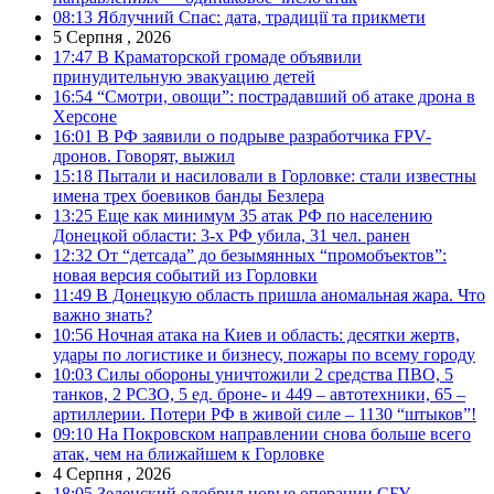
08:13
Яблучний Спас: дата, традиції та прикмети
5 Серпня , 2026
17:47
В Краматорской громаде объявили
принудительную эвакуацию детей
16:54
“Смотри, овощи”: пострадавший об атаке дрона в
Херсоне
16:01
В РФ заявили о подрыве разработчика FPV-
дронов. Говорят, выжил
15:18
Пытали и насиловали в Горловке: стали известны
имена трех боевиков банды Безлера
13:25
Еще как минимум 35 атак РФ по населению
Донецкой области: 3-х РФ убила, 31 чел. ранен
12:32
От “детсада” до безымянных “промобъектов”:
новая версия событий из Горловки
11:49
В Донецкую область пришла аномальная жара. Что
важно знать?
10:56
Ночная атака на Киев и область: десятки жертв,
удары по логистике и бизнесу, пожары по всему городу
10:03
Силы обороны уничтожили 2 средства ПВО, 5
танков, 2 РСЗО, 5 ед. броне- и 449 – автотехники, 65 –
артиллерии. Потери РФ в живой силе – 1130 “штыков”!
09:10
На Покровском направлении снова больше всего
атак, чем на ближайшем к Горловке
4 Серпня , 2026
18:05
Зеленский одобрил новые операции СБУ