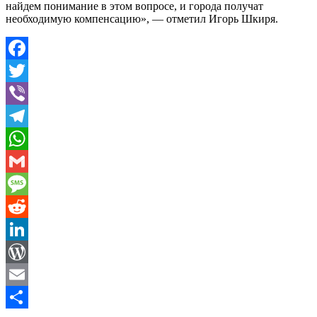
найдем понимание в этом вопросе, и города получат
необходимую компенсацию», — отметил Игорь Шкиря.
Facebook
Twitter
Viber
Telegram
WhatsApp
Gmail
Message
Reddit
LinkedIn
WordPress
Email