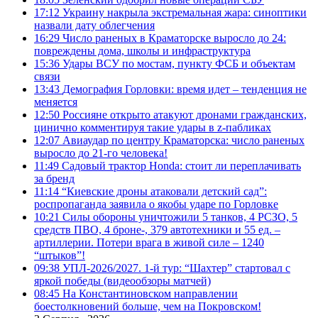
17:12
Украину накрыла экстремальная жара: синоптики
назвали дату облегчения
16:29
Число раненых в Краматорске выросло до 24:
повреждены дома, школы и инфраструктура
15:36
Удары ВСУ по мостам, пункту ФСБ и объектам
связи
13:43
Демография Горловки: время идет – тенденция не
меняется
12:50
Россияне открыто атакуют дронами гражданских,
цинично комментируя такие удары в z-пабликах
12:07
Авиаудар по центру Краматорска: число раненых
выросло до 21-го человека!
11:49
Садовый трактор Honda: стоит ли переплачивать
за бренд
11:14
“Киевские дроны атаковали детский сад”:
роспропаганда заявила о якобы ударе по Горловке
10:21
Силы обороны уничтожили 5 танков, 4 РСЗО, 5
средств ПВО, 4 броне-, 379 автотехники и 55 ед. –
артиллерии. Потери врага в живой силе – 1240
“штыков”!
09:38
УПЛ-2026/2027. 1-й тур: “Шахтер” стартовал с
яркой победы (видеообзоры матчей)
08:45
На Константиновском направлении
боестолкновений больше, чем на Покровском!