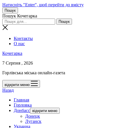
Натисніть "Enter", щоб перейти до вмісту
Пошук
Пошук Кочегарка
Контакты
О нас
Кочегарка
7 Серпня , 2026
Горлівська міська онлайн-газета
відкрити меню
Назад
Главная
Горловка
Донбасс
відкрити меню
Донецк
Луганск
Украина