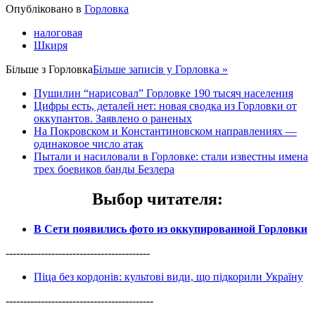
Share
Опубліковано в
Горловка
налоговая
Шкиря
Більше з
Горловка
Більше записів у Горловка »
Пушилин “нарисовал” Горловке 190 тысяч населения
Цифры есть, деталей нет: новая сводка из Горловки от
оккупантов. Заявлено о раненых
На Покровском и Константиновском направлениях —
одинаковое число атак
Пытали и насиловали в Горловке: стали известны имена
трех боевиков банды Безлера
Выбор читателя
:
В Сети появились фото из оккупированной Горловки
-----------------------------------------
Піца без кордонів: культові види, що підкорили Україну
------------------------------------------