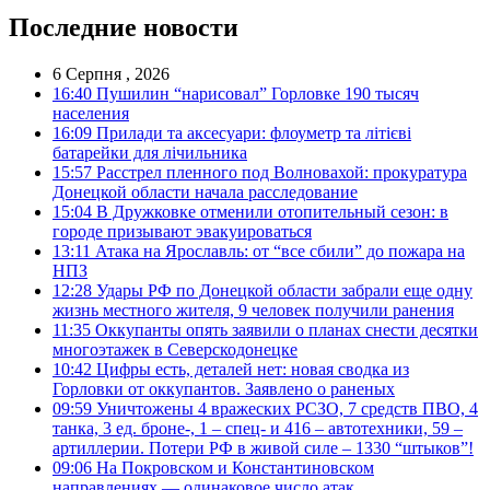
Последние новости
6 Серпня , 2026
16:40
Пушилин “нарисовал” Горловке 190 тысяч
населения
16:09
Прилади та аксесуари: флоуметр та літієві
батарейки для лічильника
15:57
Расстрел пленного под Волновахой: прокуратура
Донецкой области начала расследование
15:04
В Дружковке отменили отопительный сезон: в
городе призывают эвакуироваться
13:11
Атака на Ярославль: от “все сбили” до пожара на
НПЗ
12:28
Удары РФ по Донецкой области забрали еще одну
жизнь местного жителя, 9 человек получили ранения
11:35
Оккупанты опять заявили о планах снести десятки
многоэтажек в Северскодонецке
10:42
Цифры есть, деталей нет: новая сводка из
Горловки от оккупантов. Заявлено о раненых
09:59
Уничтожены 4 вражеских РСЗО, 7 средств ПВО, 4
танка, 3 ед. броне-, 1 – спец- и 416 – автотехники, 59 –
артиллерии. Потери РФ в живой силе – 1330 “штыков”!
09:06
На Покровском и Константиновском
направлениях — одинаковое число атак