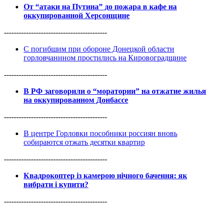
От “атаки на Путина” до пожара в кафе на
оккупированной Херсонщине
------------------------------------------
С погибшим при обороне Донецкой области
горловчанином простились на Кировоградщине
------------------------------------------
В РФ заговорили о “моратории” на отжатие жилья
на оккупированном Донбассе
------------------------------------------
В центре Горловки пособники россиян вновь
собираются отжать десятки квартир
------------------------------------------
Квадрокоптер із камерою нічного бачення: як
вибрати і купити?
------------------------------------------