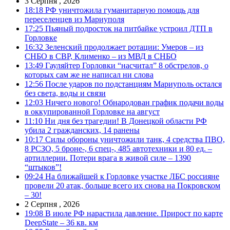
3 Серпня , 2026
18:18
РФ уничтожила гуманитарную помощь для
переселенцев из Мариуполя
17:25
Пьяный подросток на питбайке устроил ДТП в
Горловке
16:32
Зеленский продолжает ротации: Умеров – из
СНБО в СВР, Клименко – из МВД в СНБО
13:49
Гауляйтер Горловки “насчитал” 8 обстрелов, о
которых сам же не написал ни слова
12:56
После ударов по подстанциям Мариуполь остался
без света, воды и связи
12:03
Ничего нового! Обнародован график подачи воды
в оккупированной Горловке на август
11:10
Ни дня без трагедии! В Донецкой области РФ
убила 2 гражданских, 14 ранены
10:17
Силы обороны уничтожили танк, 4 средства ПВО,
8 РСЗО, 5 броне-, 6 спец-, 485 автотехники и 80 ед. –
артиллерии. Потери врага в живой силе – 1390
“штыков”!
09:24
На ближайшей к Горловке участке ЛБС россияне
провели 20 атак, больше всего их снова на Покровском
– 30!
2 Серпня , 2026
19:08
В июле РФ нарастила давление. Прирост по карте
DeepState – 36 кв. км