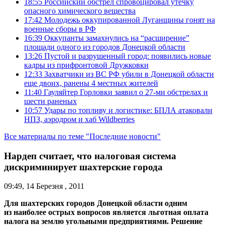
18:55
Российский обстрел спровоцировал утечку
опасного химического вещества
17:42
Молодежь оккупированной Луганщины гонят на
военные сборы в РФ
16:39
Оккупанты замахнулись на “расширение”
площади одного из городов Донецкой области
13:26
Пустой и разрушенный город: появились новые
кадры из прифронтовой Дружковки
12:33
Захватчики из ВС РФ убили в Донецкой области
еще двоих, ранены 4 местных жителей
11:40
Гауляйтер Горловки заявил о 27-ми обстрелах и
шести раненых
10:57
Удары по топливу и логистике: БПЛА атаковали
НПЗ, аэродром и хаб Wildberries
Все материалы по теме "Последние новости"
Нардеп считает, что налоговая система
дискриминирует шахтерские города
09:49, 14 Березня , 2011
Для шахтерских городов Донецкой области одним
из наиболее острых вопросов является льготная оплата
налога на землю угольными предприятиями. Решение