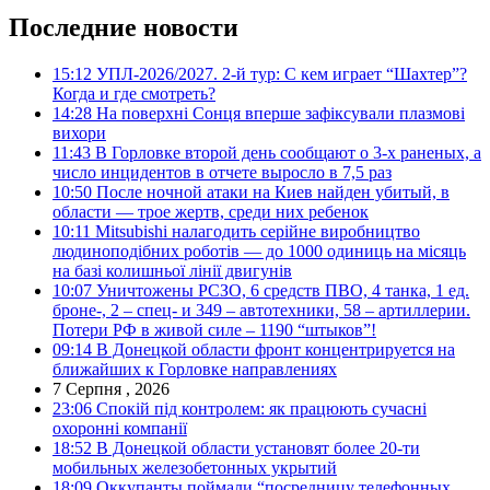
Последние новости
15:12
УПЛ-2026/2027. 2-й тур: С кем играет “Шахтер”?
Когда и где смотреть?
14:28
На поверхні Сонця вперше зафіксували плазмові
вихори
11:43
В Горловке второй день сообщают о 3-х раненых, а
число инцидентов в отчете выросло в 7,5 раз
10:50
После ночной атаки на Киев найден убитый, в
области — трое жертв, среди них ребенок
10:11
Mitsubishi налагодить серійне виробництво
людиноподібних роботів — до 1000 одиниць на місяць
на базі колишньої лінії двигунів
10:07
Уничтожены РСЗО, 6 средств ПВО, 4 танка, 1 ед.
броне-, 2 – спец- и 349 – автотехники, 58 – артиллерии.
Потери РФ в живой силе – 1190 “штыков”!
09:14
В Донецкой области фронт концентрируется на
ближайших к Горловке направлениях
7 Серпня , 2026
23:06
Спокій під контролем: як працюють сучасні
охоронні компанії
18:52
В Донецкой области установят более 20-ти
мобильных железобетонных укрытий
18:09
Оккупанты поймали “посредницу телефонных