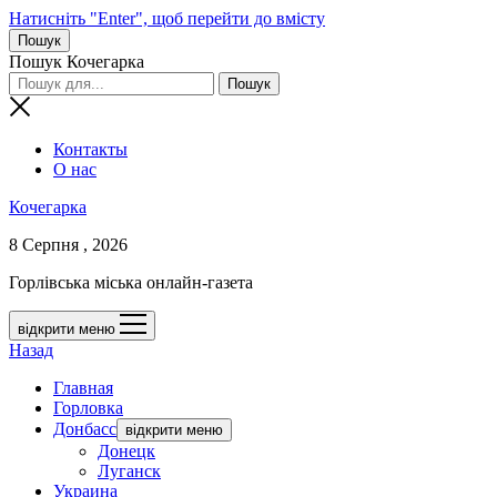
Натисніть "Enter", щоб перейти до вмісту
Пошук
Пошук Кочегарка
Контакты
О нас
Кочегарка
8 Серпня , 2026
Горлівська міська онлайн-газета
відкрити меню
Назад
Главная
Горловка
Донбасс
відкрити меню
Донецк
Луганск
Украина