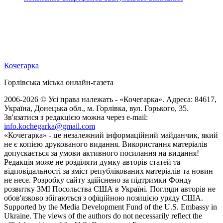
Кочегарка
Горлівська міська онлайн-газета
2006-2026 © Усі права належать - «Кочегарка». Адреса: 84617,
Україна, Донецька обл., м. Горлівка, вул. Горького, 35.
Зв'язатися з редакцією можна через e-mail:
info.kochegarka@gmail.com
«Кочегарка» - це незалежний інформаційний майданчик, який
не є копією друкованого видання. Використання матеріалів
допускається за умови активного посилання на видання!
Редакція може не розділяти думку авторів статей та
відповідальності за зміст републікованих матеріалів та новин
не несе. Розробку сайту здійснено за підтримки Фонду
розвитку ЗМІ Посольства США в Україні. Погляди авторів не
обов'язково збігаються з офіційною позицією уряду США.
Supported by the Media Development Fund of the U.S. Embassy in
Ukraine. The views of the authors do not necessarily reflect the