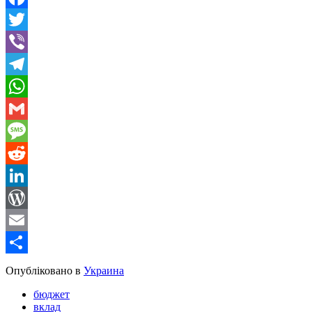
Facebook
Twitter
Viber
Telegram
WhatsApp
Gmail
Message
Reddit
LinkedIn
WordPress
Email
Share
Опубліковано в
Украина
бюджет
вклад