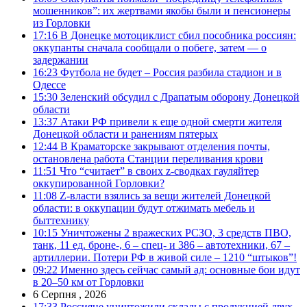
мошенников”: их жертвами якобы были и пенсионеры
из Горловки
17:16
В Донецке мотоциклист сбил пособника россиян:
оккупанты сначала сообщали о побеге, затем — о
задержании
16:23
Футбола не будет – Россия разбила стадион и в
Одессе
15:30
Зеленский обсудил с Драпатым оборону Донецкой
области
13:37
Атаки РФ привели к еще одной смерти жителя
Донецкой области и ранениям пятерых
12:44
В Краматорске закрывают отделения почты,
остановлена работа Станции переливания крови
11:51
Что “считает” в своих z-сводках гауляйтер
оккупированной Горловки?
11:08
Z-власти взялись за вещи жителей Донецкой
области: в оккупации будут отжимать мебель и
быттехнику
10:15
Уничтожены 2 вражеских РСЗО, 3 средств ПВО,
танк, 11 ед. броне-, 6 – спец- и 386 – автотехники, 67 –
артиллерии. Потери РФ в живой силе – 1210 “штыков”!
09:22
Именно здесь сейчас самый ад: основные бои идут
в 20–50 км от Горловки
6 Серпня , 2026
17:33
Россияне уничтожили склады с продукцией двух