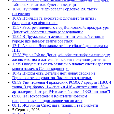
табачных гигантов: будет ли дефицит
16:40
Пушилин “нарисовал” Горловке 190 тысяч
населения
16:09
Прилади та аксесуари: флоуметр та літієві
батарейки для лічильника
15:57
Расстрел пленного под Волновахой: прокуратура
Донецкой области начала расследование
15:04
В Дружковке отменили отопительный сезон: в
городе призывают эвакуироваться
13:11
Атака на Ярославль: от “все сбили” до пожара на
НПЗ
12:28
Удары РФ по Донецкой области забрали еще одну
жизнь местного жителя, 9 человек получили ранения
11:35
Оккупанты опять заявили о планах снести десятки
многоэтажек в Северскодонецке
10:42
Цифры есть, деталей нет: новая сводка из
Горловки от оккупантов. Заявлено о раненых
09:59
Уничтожены 4 вражеских РСЗО, 7 средств ПВО, 4
танка, 3 ед. броне-, 1 – спец- и 416 – автотехники, 59 –
артиллерии. Потери РФ в живой силе – 1330 “штыков”!
09:06
На Покровском и Константиновском
направлениях — одинаковое число атак
08:13
Яблучний Спас: дата, традиції та прикмети
5 Серпня , 2026