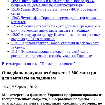
16:29
Число раненых в Краматорске выросло до 24:
повреждены дома, школы и инфраструктура
15:36
Удары ВСУ по мостам, пункту ФСБ и объектам
связи
13:43
Демография Горловки: время идет – тенденция не
меняется
12:50
Россияне открыто атакуют дронами гражданских,
цинично комментируя такие удары в z-пабликах
12:07
Авиаудар по центру Краматорска: число раненых
выросло до 21-го человека!
11:49
Садовый трактор Honda: стоит ли переплачивать
за бренд
11:14
“Киевские дроны атаковали детский сад”:
роспропаганда заявила о якобы ударе по Горловке
Все материалы по теме "Последние новости"
Ощадбанк получил из бюджета 1 500 млн грн
для выплаты вкладчикам
16:42, 5 Червня , 2012
Министерством финансов Украины профинансированы из
государственного бюджета, а Сбербанком получено 1 500
млн грн для выплаты вкладчикам, сведения о которых по