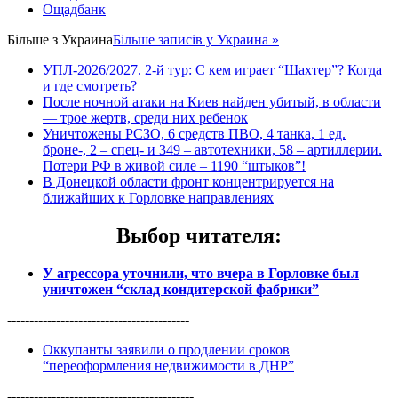
Ощадбанк
Більше з
Украина
Більше записів у Украина »
УПЛ-2026/2027. 2-й тур: С кем играет “Шахтер”? Когда
и где смотреть?
После ночной атаки на Киев найден убитый, в области
— трое жертв, среди них ребенок
Уничтожены РСЗО, 6 средств ПВО, 4 танка, 1 ед.
броне-, 2 – спец- и 349 – автотехники, 58 – артиллерии.
Потери РФ в живой силе – 1190 “штыков”!
В Донецкой области фронт концентрируется на
ближайших к Горловке направлениях
Выбор читателя
:
У агрессора уточнили, что вчера в Горловке был
уничтожен “склад кондитерской фабрики”
-----------------------------------------
Оккупанты заявили о продлении сроков
“переоформления недвижимости в ДНР”
------------------------------------------