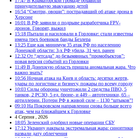
17:47
В Краматорской громаде объявили
принудительную эвакуацию детей
16:54
“Смотри, овощи”: пострадавший об атаке дрона в
Херсоне
16:01
В РФ заявили о подрыве разработчика FPV-
дронов. Говорят, выжил
15:18
Пытали и насиловали в Горловке: стали известны
имена трех боевиков банды Безлера
13:25
Еще как минимум 35 атак РФ по населению
Донецкой области: 3-х РФ убила, 31 чел. ранен
12:32
От “детсада” до безымянных “промобъектов”:
новая версия событий из Горловки
11:49
В Донецкую область пришла аномальная жара. Что
важно знать?
10:56
Ночная атака на Киев и область: десятки жертв,
удары по логистике и бизнесу, пожары по всему городу
10:03
Силы обороны уничтожили 2 средства ПВО, 5
танков, 2 РСЗО, 5 ед. броне- и 449 – автотехники, 65 –
артиллерии. Потери РФ в живой силе – 1130 “штыков”!
09:10
На Покровском направлении снова больше всего
атак, чем на ближайшем к Горловке
4 Серпня , 2026
18:05
Зеленский одобрил новые операции СБУ
17:12
Украину накрыла экстремальная жара: синоптики
назвали дату облегчения