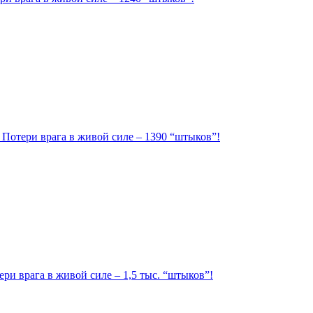
. Потери врага в живой силе – 1390 “штыков”!
ри врага в живой силе – 1,5 тыс. “штыков”!