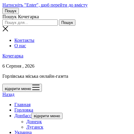
Натисніть "Enter", щоб перейти до вмісту
Пошук
Пошук Кочегарка
Контакты
О нас
Кочегарка
6 Серпня , 2026
Горлівська міська онлайн-газета
відкрити меню
Назад
Главная
Горловка
Донбасс
відкрити меню
Донецк
Луганск
Украина