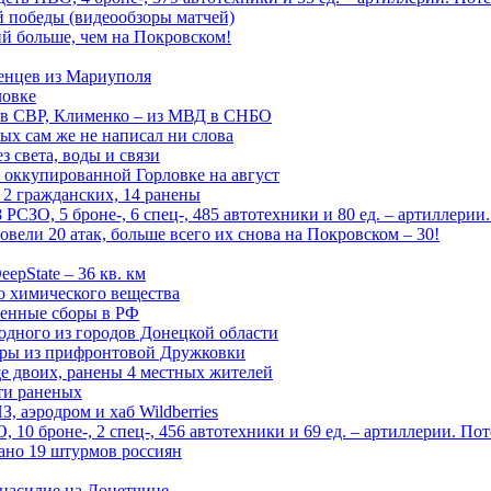
ой победы (видеообзоры матчей)
й больше, чем на Покровском!
енцев из Мариуполя
ловке
 в СВР, Клименко – из МВД в СНБО
рых сам же не написал ни слова
 света, воды и связи
 оккупированной Горловке на август
 2 гражданских, 14 ранены
СЗО, 5 броне-, 6 спец-, 485 автотехники и 80 ед. – артиллерии
вели 20 атак, больше всего их снова на Покровском – 30!
epState – 36 кв. км
о химического вещества
енные сборы в РФ
одного из городов Донецкой области
дры из прифронтовой Дружковки
е двоих, ранены 4 местных жителей
сти раненых
, аэродром и хаб Wildberries
0 броне-, 2 спец-, 456 автотехники и 69 ед. – артиллерии. Поте
ано 19 штурмов россиян
 насилие на Донетчине