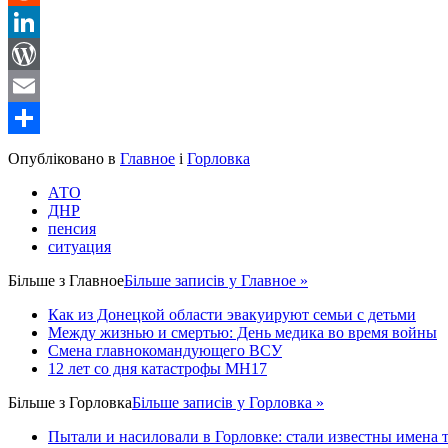
Reddit
LinkedIn
WordPress
Email
Share
Опубліковано в
Главное
і
Горловка
АТО
ДНР
пенсия
ситуация
Більше з
Главное
Більше записів у Главное »
Как из Донецкой области эвакуируют семьи с детьми
Между жизнью и смертью: День медика во время войны
Смена главнокомандующего ВСУ
12 лет со дня катастрофы MH17
Більше з
Горловка
Більше записів у Горловка »
Пытали и насиловали в Горловке: стали известны имена 