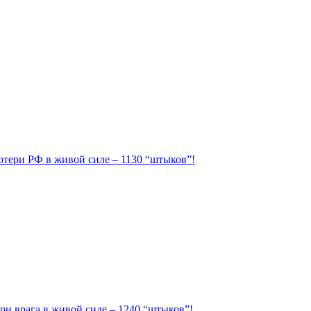
Потери РФ в живой силе – 1130 “штыков”!
ри врага в живой силе – 1240 “штыков”!