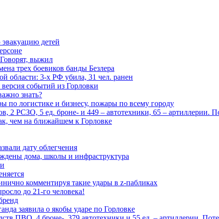
 эвакуацию детей
ерсоне
 Говорят, выжил
мена трех боевиков банды Безлера
 области: 3-х РФ убила, 31 чел. ранен
 версия событий из Горловки
важно знать?
ары по логистике и бизнесу, пожары по всему городу
, 2 РСЗО, 5 ед. броне- и 449 – автотехники, 65 – артиллерии. 
ак, чем на ближайшем к Горловке
азвали дату облегчения
еждены дома, школы и инфраструктура
зи
еняется
инично комментируя такие удары в z-пабликах
росло до 21-го человека!
 бренд
анда заявила о якобы ударе по Горловке
тв ПВО, 4 броне-, 379 автотехники и 55 ед. – артиллерии. Поте