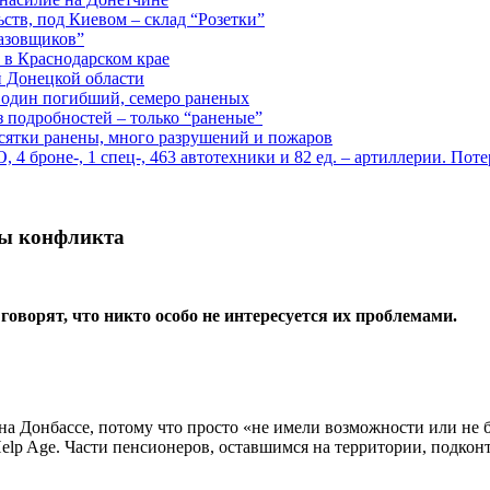
ств, под Киевом – склад “Розетки”
газовщиков”
 в Краснодарском крае
й Донецкой области
: один погибший, семеро раненых
з подробностей – только “раненые”
есятки ранены, много разрушений и пожаров
 броне-, 1 спец-, 463 автотехники и 82 ед. – артиллерии. Поте
ны конфликта
оворят, что никто особо не интересуется их проблемами.
а Донбассе, потому что просто «не имели возможности или не б
lp Age. Части пенсионеров, оставшимся на территории, подкон