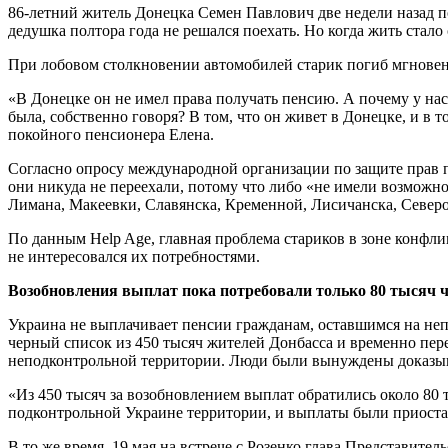
86-летний житель Донецка Семен Павлович две недели назад п
дедушка полтора года не решался поехать. Но когда жить стало 
При лобовом столкновении автомобилей старик погиб мгновен
«В Донецке он не имел права получать пенсию. А почему у на
была, собственно говоря? В том, что он живет в Донецке, и в то
покойного пенсионера Елена.
Согласно опросу международной организации по защите прав п
они никуда не переехали, потому что либо «не имели возможно
Лимана, Макеевки, Славянска, Кременной, Лисичанска, Северод
По данным Help Age, главная проблема стариков в зоне конфли
не интересовался их потребностями.
Возобновления выплат пока потребовали только 80 тысяч ч
Украина не выплачивает пенсии гражданам, оставшимся на не
черный список из 450 тысяч жителей Донбасса и временно пер
неподконтрольной территории. Люди были вынуждены доказыват
«Из 450 тысяч за возобновлением выплат обратились около 80 т
подконтрольной Украине территории, и выплаты были приоста
В то же время, 19 мая на встрече с Розенко глава Представит