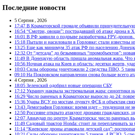
Последние новости
5 Серпня , 2026
17:47
В Краматорской громаде объявили принудительную
16:54
“Смотри, овощи”: пострадавший об атаке дрона в Х
16:01
В РФ заявили о подрыве разработчика FPV-дронов.
15:18
Пытали и насиловали в Горловке: стали известны и
13:25
Еще как минимум 35 атак РФ по населению Донецкой
12:32
От “детсада” до безымянных “промобъектов”: новая
11:49
В Донецкую область пришла аномальная жара. Что 
10:56
Ночная атака на Киев и область: десятки жертв, уд
10:03
Силы обороны уничтожили 2 средства ПВО, 5 танков
09:10
На Покровском направлении снова больше всего ат
4 Серпня , 2026
18:05
Зеленский одобрил новые операции СБУ
17:12
Украину накрыла экстремальная жара: синоптики н
16:29
Число раненых в Краматорске выросло до 24: повр
15:36
Удары ВСУ по мостам, пункту ФСБ и объектам свя
13:43
Демография Горловки: время идет – тенденция не м
12:50
Россияне открыто атакуют дронами гражданских, ц
12:07
Авиаудар по центру Краматорска: число раненых вы
11:49
Садовый трактор Honda: стоит ли переплачивать за
11:14
“Киевские дроны атаковали детский сад”: роспропаг
10:21
Силы обороны уничтожили 5 танков, 4 РСЗО, 5 средс