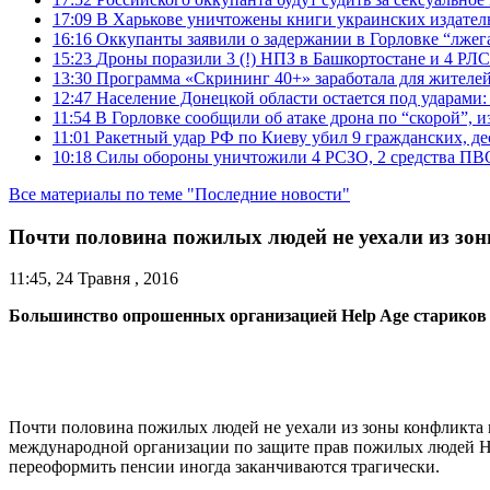
17:09
В Харькове уничтожены книги украинских издатель
16:16
Оккупанты заявили о задержании в Горловке “лже
15:23
Дроны поразили 3 (!) НПЗ в Башкортостане и 4 РЛС
13:30
Программа «Скрининг 40+» заработала для жителе
12:47
Население Донецкой области остается под ударами
11:54
В Горловке сообщили об атаке дрона по “скорой”, и
11:01
Ракетный удар РФ по Киеву убил 9 гражданских, д
10:18
Силы обороны уничтожили 4 РСЗО, 2 средства ПВО, 4
Все материалы по теме "Последние новости"
Почти половина пожилых людей не уехали из зо
11:45, 24 Травня , 2016
Большинство опрошенных организацией Help Age стариков г
Почти половина пожилых людей не уехали из зоны конфликта н
международной организации по защите прав пожилых людей He
переоформить пенсии иногда заканчиваются трагически.