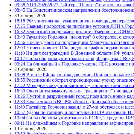
09:38
УПЛ-2026/2027. 1-й тур: “Шахтер” стартовал с ярк
08:45
На Константиновском направлении боестолкновени
3 Серпня , 2026
18:18
РФ уничтожила гуманитарную помощь для пересел
17:25
Пьяный подросток на питбайке устроил ДТП в Гор
16:32
Зеленский продолжает ротации: Умеров – из СНБО
13:49
Гауляйтер Горловки “насчитал” 8 обстрелов, о кото
12:56
После ударов по подстанциям Мариуполь остался без
12:03
Ничего нового! Обнародован график подачи воды в
11:10
Ни дня без трагедии! В Донецкой области РФ убила
10:17
Силы обороны уничтожили танк, 4 средства ПВО, 8 Р
09:24
На ближайшей к Горловке участке ЛБС россияне про
2 Серпня , 2026
19:08
В июле РФ нарастила давление. Прирост по карте De
18:55
Российский обстрел спровоцировал утечку опасног
17:42
Молодежь оккупированной Луганщины гонят на во
16:39
Оккупанты замахнулись на “расширение” площади 
13:26
Пустой и разрушенный город: появились новые ка
12:33
Захватчики из ВС РФ убили в Донецкой области ещ
11:40
Гауляйтер Горловки заявил о 27-ми обстрелах и ше
10:57
Удары по топливу и логистике: БПЛА атаковали НПЗ
10:04
Силы обороны уничтожили 8 РСЗО, 2 средства ПВО, 1
09:11
На ближайшем к Горловке направление зафиксиров
1 Серпня , 2026
17:52
Российского оккупанта будут судить за сексуальное