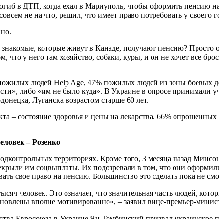
огиб в ДТП, когда ехал в Мариуполь, чтобы оформить пенсию на
совсем не на что, решил, что имеет право потребовать у своего 
но.
с знакомые, которые живут в Канаде, получают пенсию? Просто 
м, что у него там хозяйство, собаки, куры, и он не хочет все бр
ожилых людей Help Age, 47% пожилых людей из зоны боевых дей
сти», либо «им не было куда». В Украине в опросе принимали у
онецка, Луганска возрастом старше 60 лет.
кта – состояние здоровья и цены на лекарства. 66% опрошенных 
еловек – Розенко
подконтрольных территориях. Кроме того, 3 месяца назад Мин
екрыли им соцвыплаты. Их подозревали в том, что они оформили
ь свое право на пенсию. Большинство это сделать пока не смо
ысяч человек. Это означает, что значительная часть людей, кот
новлены вполне мотивированно», – заявил вице-премьер-минист
ельства Евросоюза в Украине Ян Томбинский призвал украинское 