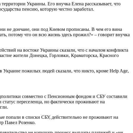
 территории Украины. Его внучка Елена рассказывает, что
государства пенсию, которую честно заработал.
они не дончане, они под Киевом прописаны. В чем его вина
осать, потому что он всю жизнь здесь прожил?» – говорит внучка
ствий на востоке Украины сказали, что с началом конфликта
частие жители Донецка, Горловки, Краматорска, Красного
в Украине пожилых людей сказали, что никто, кроме Help Age,
соцполитики совместно с Пенсионным фондом и СБУ составили
 статус переселенца, но фактически проживают на
гли.
орые попали в списки СБУ, действительно не проживают на
р Павел Розенко.
правительство не нарушать процесс выплаты платежей и «не