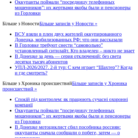
Оккупанты поймали “посредницу телефонных
мошенников”: их жертвами якобы были и пенсионеры
из Горловки
Більше з
Новости
Більше записів у Новости »
ВСУ взяли в плен двух жителей оккупированного
Донецка, мобилизованных РФ: что они рассказали
В Горловке требуют снести “самовольно”
установленный ситилайт. Кто владелец – никто не знает
В Донецке за день — серия отключений: без света
десятки тысяч абонентов
УПЛ-2026/2027. 2-й тур: С кем играет “Шахтер”? Когда
и где смотреть?
Більше з
Хроника происшествий
Більше записів у Хроника
происшествий »
Спокій під контролем: як працюють сучасні охоронні
компанії
Оккупанты поймали “посредницу телефонных
мошенников”: их жертвами якобы были и пенсионеры
из Горловки
В Донецке мотоциклист сбил пособника россиян:
оккупанты сначала сообщали о побеге, затем — о