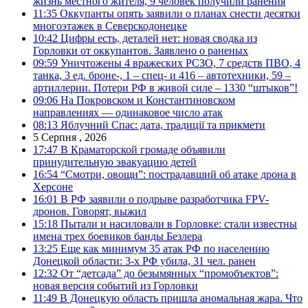
жизнь местного жителя, 9 человек получили ранения
11:35
Оккупанты опять заявили о планах снести десятки
многоэтажек в Северскодонецке
10:42
Цифры есть, деталей нет: новая сводка из
Горловки от оккупантов. Заявлено о раненых
09:59
Уничтожены 4 вражеских РСЗО, 7 средств ПВО, 4
танка, 3 ед. броне-, 1 – спец- и 416 – автотехники, 59 –
артиллерии. Потери РФ в живой силе – 1330 “штыков”!
09:06
На Покровском и Константиновском
направлениях — одинаковое число атак
08:13
Яблучний Спас: дата, традиції та прикмети
5 Серпня , 2026
17:47
В Краматорской громаде объявили
принудительную эвакуацию детей
16:54
“Смотри, овощи”: пострадавший об атаке дрона в
Херсоне
16:01
В РФ заявили о подрыве разработчика FPV-
дронов. Говорят, выжил
15:18
Пытали и насиловали в Горловке: стали известны
имена трех боевиков банды Безлера
13:25
Еще как минимум 35 атак РФ по населению
Донецкой области: 3-х РФ убила, 31 чел. ранен
12:32
От “детсада” до безымянных “промобъектов”:
новая версия событий из Горловки
11:49
В Донецкую область пришла аномальная жара. Что