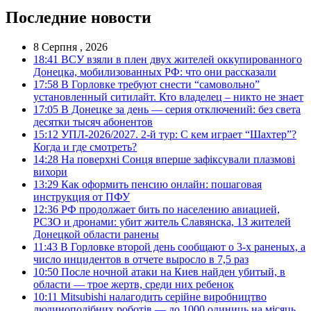
Последние новости
8 Серпня , 2026
18:41
ВСУ взяли в плен двух жителей оккупированного
Донецка, мобилизованных РФ: что они рассказали
17:58
В Горловке требуют снести “самовольно”
установленный ситилайт. Кто владелец – никто не знает
17:05
В Донецке за день — серия отключений: без света
десятки тысяч абонентов
15:12
УПЛ-2026/2027. 2-й тур: С кем играет “Шахтер”?
Когда и где смотреть?
14:28
На поверхні Сонця вперше зафіксували плазмові
вихори
13:29
Как оформить пенсию онлайн: пошаговая
инструкция от ПФУ
12:36
РФ продолжает бить по населению авиацией,
РСЗО и дронами: убит житель Славянска, 13 жителей
Донецкой области ранены
11:43
В Горловке второй день сообщают о 3-х раненых, а
число инцидентов в отчете выросло в 7,5 раз
10:50
После ночной атаки на Киев найден убитый, в
области — трое жертв, среди них ребенок
10:11
Mitsubishi налагодить серійне виробництво
людиноподібних роботів — до 1000 одиниць на місяць