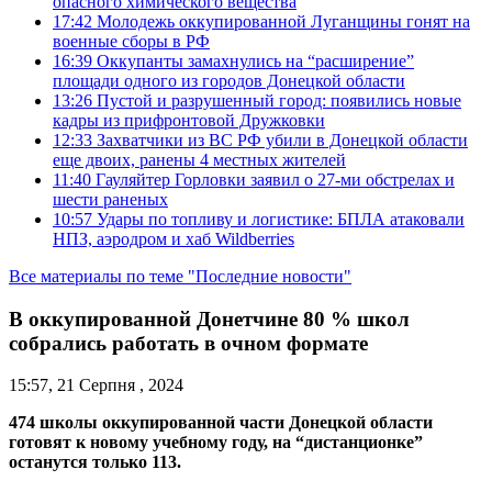
опасного химического вещества
17:42
Молодежь оккупированной Луганщины гонят на
военные сборы в РФ
16:39
Оккупанты замахнулись на “расширение”
площади одного из городов Донецкой области
13:26
Пустой и разрушенный город: появились новые
кадры из прифронтовой Дружковки
12:33
Захватчики из ВС РФ убили в Донецкой области
еще двоих, ранены 4 местных жителей
11:40
Гауляйтер Горловки заявил о 27-ми обстрелах и
шести раненых
10:57
Удары по топливу и логистике: БПЛА атаковали
НПЗ, аэродром и хаб Wildberries
Все материалы по теме "Последние новости"
В оккупированной Донетчине 80 % школ
собрались работать в очном формате
15:57, 21 Серпня , 2024
474 школы оккупированной части Донецкой области
готовят к новому учебному году, на “дистанционке”
останутся только 113.