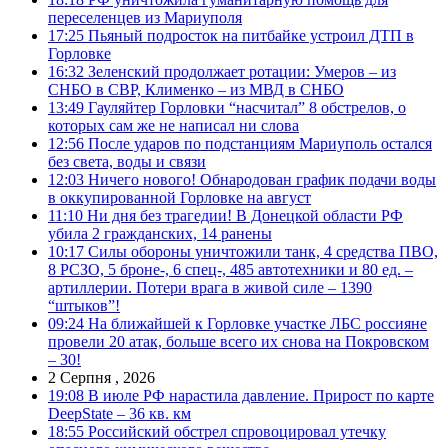
переселенцев из Мариуполя
17:25
Пьяный подросток на питбайке устроил ДТП в
Горловке
16:32
Зеленский продолжает ротации: Умеров – из
СНБО в СВР, Клименко – из МВД в СНБО
13:49
Гауляйтер Горловки “насчитал” 8 обстрелов, о
которых сам же не написал ни слова
12:56
После ударов по подстанциям Мариуполь остался
без света, воды и связи
12:03
Ничего нового! Обнародован график подачи воды
в оккупированной Горловке на август
11:10
Ни дня без трагедии! В Донецкой области РФ
убила 2 гражданских, 14 ранены
10:17
Силы обороны уничтожили танк, 4 средства ПВО,
8 РСЗО, 5 броне-, 6 спец-, 485 автотехники и 80 ед. –
артиллерии. Потери врага в живой силе – 1390
“штыков”!
09:24
На ближайшей к Горловке участке ЛБС россияне
провели 20 атак, больше всего их снова на Покровском
– 30!
2 Серпня , 2026
19:08
В июле РФ нарастила давление. Прирост по карте
DeepState – 36 кв. км
18:55
Российский обстрел спровоцировал утечку