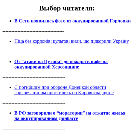
Выбор читателя
:
В Сети появились фото из оккупированной Горловки
-----------------------------------------
Піца без кордонів: культові види, що підкорили Україну
------------------------------------------
От “атаки на Путина” до пожара в кафе на
оккупированной Херсонщине
------------------------------------------
С погибшим при обороне Донецкой области
горловчанином простились на Кировоградщине
------------------------------------------
В РФ заговорили о “моратории” на отжатие жилья
на оккупированном Донбассе
------------------------------------------