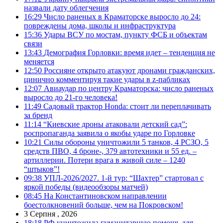
назвали дату облегчения
16:29
Число раненых в Краматорске выросло до 24:
повреждены дома, школы и инфраструктура
15:36
Удары ВСУ по мостам, пункту ФСБ и объектам
связи
13:43
Демография Горловки: время идет – тенденция не
меняется
12:50
Россияне открыто атакуют дронами гражданских,
цинично комментируя такие удары в z-пабликах
12:07
Авиаудар по центру Краматорска: число раненых
выросло до 21-го человека!
11:49
Садовый трактор Honda: стоит ли переплачивать
за бренд
11:14
“Киевские дроны атаковали детский сад”:
роспропаганда заявила о якобы ударе по Горловке
10:21
Силы обороны уничтожили 5 танков, 4 РСЗО, 5
средств ПВО, 4 броне-, 379 автотехники и 55 ед. –
артиллерии. Потери врага в живой силе – 1240
“штыков”!
09:38
УПЛ-2026/2027. 1-й тур: “Шахтер” стартовал с
яркой победы (видеообзоры матчей)
08:45
На Константиновском направлении
боестолкновений больше, чем на Покровском!
3 Серпня , 2026
18:18
РФ уничтожила гуманитарную помощь для