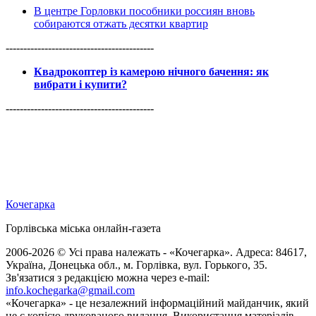
В центре Горловки пособники россиян вновь
собираются отжать десятки квартир
------------------------------------------
Квадрокоптер із камерою нічного бачення: як
вибрати і купити?
------------------------------------------
Кочегарка
Горлівська міська онлайн-газета
2006-2026 © Усі права належать - «Кочегарка». Адреса: 84617,
Україна, Донецька обл., м. Горлівка, вул. Горького, 35.
Зв'язатися з редакцією можна через e-mail:
info.kochegarka@gmail.com
«Кочегарка» - це незалежний інформаційний майданчик, який
не є копією друкованого видання. Використання матеріалів