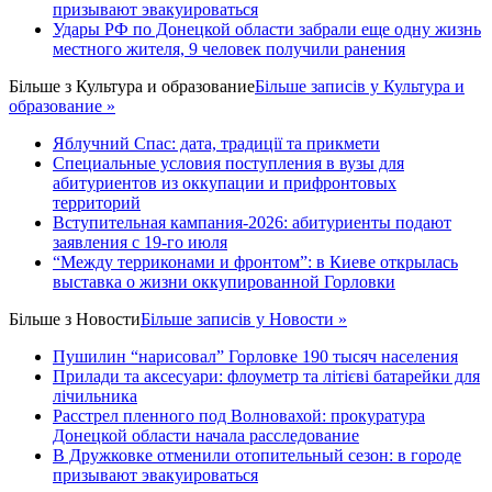
призывают эвакуироваться
Удары РФ по Донецкой области забрали еще одну жизнь
местного жителя, 9 человек получили ранения
Більше з
Культура и образование
Більше записів у Культура и
образование »
Яблучний Спас: дата, традиції та прикмети
Специальные условия поступления в вузы для
абитуриентов из оккупации и прифронтовых
территорий
Вступительная кампания-2026: абитуриенты подают
заявления с 19-го июля
“Между терриконами и фронтом”: в Киеве открылась
выставка о жизни оккупированной Горловки
Більше з
Новости
Більше записів у Новости »
Пушилин “нарисовал” Горловке 190 тысяч населения
Прилади та аксесуари: флоуметр та літієві батарейки для
лічильника
Расстрел пленного под Волновахой: прокуратура
Донецкой области начала расследование
В Дружковке отменили отопительный сезон: в городе
призывают эвакуироваться