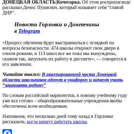
ДОНЕЦКАЯ ОБЛАСТЬ|Кочегарка.
Об этом роспропаганде
рассказал Денис Пушилин, который называет себя “главой
ДНР”.
Новости Горловки и Донетчины
в
Telegram
«Процесс обучения будет выстраиваться с оглядкой на
вопросы безопасности. 474 школы откроют свои двери в
очном режиме, и 113 школ все же пока мы вынуждены,
скажем так, запускать их работу в дистанте», — говорится в
его заявлении.
Читайте также:
В оккупированной части Донецкой
области школьников оденут в униформу и начнут учить
“защищать родину”
По словам российской марионетки, к новому учебному году
уже все готово – общеобразовательные учреждения якобы
обеспечены всем необходимым.
Напомним, что несколько дней тому назад в Горловке
рассказали,
когда начнут работать школы
.