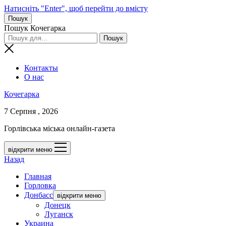
Натисніть "Enter", щоб перейти до вмісту
Пошук
Пошук Кочегарка
Контакты
О нас
Кочегарка
7 Серпня , 2026
Горлівська міська онлайн-газета
відкрити меню
Назад
Главная
Горловка
Донбасс
відкрити меню
Донецк
Луганск
Украина