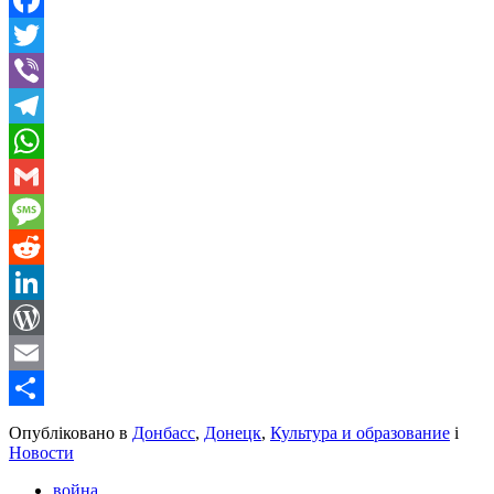
Facebook
Twitter
Viber
Telegram
WhatsApp
Gmail
Message
Reddit
LinkedIn
WordPress
Email
Share
Опубліковано в
Донбасс
,
Донецк
,
Культура и образование
і
Новости
война