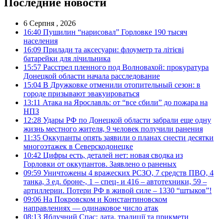
Последние новости
6 Серпня , 2026
16:40
Пушилин “нарисовал” Горловке 190 тысяч
населения
16:09
Прилади та аксесуари: флоуметр та літієві
батарейки для лічильника
15:57
Расстрел пленного под Волновахой: прокуратура
Донецкой области начала расследование
15:04
В Дружковке отменили отопительный сезон: в
городе призывают эвакуироваться
13:11
Атака на Ярославль: от “все сбили” до пожара на
НПЗ
12:28
Удары РФ по Донецкой области забрали еще одну
жизнь местного жителя, 9 человек получили ранения
11:35
Оккупанты опять заявили о планах снести десятки
многоэтажек в Северскодонецке
10:42
Цифры есть, деталей нет: новая сводка из
Горловки от оккупантов. Заявлено о раненых
09:59
Уничтожены 4 вражеских РСЗО, 7 средств ПВО, 4
танка, 3 ед. броне-, 1 – спец- и 416 – автотехники, 59 –
артиллерии. Потери РФ в живой силе – 1330 “штыков”!
09:06
На Покровском и Константиновском
направлениях — одинаковое число атак
08:13
Яблучний Спас: дата, традиції та прикмети