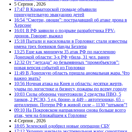
5 Серпня , 2026
17:47
В Краматорской громаде объявили
принудительную эвакуацию детей
16:54
“Смотри, овощи”: пострадавший об атаке дрона в
Херсоне
16:01
В РФ заявили о подрыве разработчика FPV-
дронов. Говорят, выжил
15:18
Пытали и насиловали в Горловке: стали известны
имена трех боевиков банды Безлера
13:25
Еще как минимум 35 атак РФ по населению
Донецкой области: 3-х РФ убила, 31 чел. ранен
12:32
От “детсада” до безымянных “промобъектов”:
новая версия событий из Горловки
11:49
В Донецкую область пришла аномальная жара. Что
важно знать?
10:56
Ночная атака на Киев и область: десятки жертв,
удары по логистике и бизнесу, пожары по всему городу
10:03
Силы обороны уничтожили 2 средства ПВО, 5
танков, 2 РСЗО, 5 ед. броне- и 449 – автотехники, 65 –
артиллерии. Потери РФ в живой силе – 1130 “штыков”!
09:10
На Покровском направлении снова больше всего
атак, чем на ближайшем к Горловке
4 Серпня , 2026
18:05
Зеленский одобрил новые операции СБУ
17:12
Украину накрыла экстремальная жара: синоптики