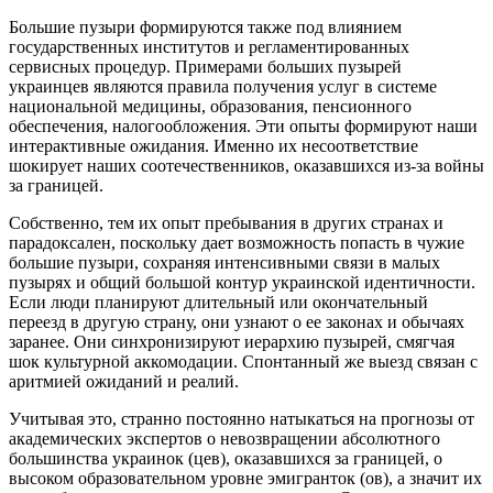
Большие пузыри формируются также под влиянием
государственных институтов и регламентированных
сервисных процедур. Примерами больших пузырей
украинцев являются правила получения услуг в системе
национальной медицины, образования, пенсионного
обеспечения, налогообложения. Эти опыты формируют наши
интерактивные ожидания. Именно их несоответствие
шокирует наших соотечественников, оказавшихся из-за войны
за границей.
Собственно, тем их опыт пребывания в других странах и
парадоксален, поскольку дает возможность попасть в чужие
большие пузыри, сохраняя интенсивными связи в малых
пузырях и общий большой контур украинской идентичности.
Если люди планируют длительный или окончательный
переезд в другую страну, они узнают о ее законах и обычаях
заранее. Они синхронизируют иерархию пузырей, смягчая
шок культурной аккомодации. Спонтанный же выезд связан с
аритмией ожиданий и реалий.
Учитывая это, странно постоянно натыкаться на прогнозы от
академических экспертов о невозвращении абсолютного
большинства украинок (цев), оказавшихся за границей, о
высоком образовательном уровне эмигранток (ов), а значит их