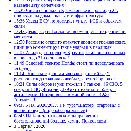
назвали дату облегчения
16:29
Число раненых в Краматорске выросло до 24:
повреждены дома, школы и инфраструктура
15:36
Удары ВСУ по мостам, пункту ФСБ и объектам
связи
13:43
Демография Горловки: время идет – тенденция не
меняется
12:50
Россияне открыто атакуют дронами гражданских,
цинично комментируя такие удары в z-пабликах
12:07
Авиаудар по центру Краматорска: число раненых
выросло до 21-го человека!
11:49
Садовый трактор Honda: стоит ли переплачивать
за бренд
11:14
“Киевские дроны атаковали детский сад”:
роспропаганда заявила о якобы ударе по Горловке
10:21
Силы обороны уничтожили 5 танков, 4 РСЗО, 5
средств ПВО, 4 броне-, 379 автотехники и 55 ед. –
артиллерии. Потери врага в живой силе – 1240
“штыков”!
09:38
УПЛ-2026/2027. 1-й тур: “Шахтер” стартовал с
яркой победы (видеообзоры матчей)
08:45
На Константиновском направлении
боестолкновений больше, чем на Покровском!
3 Серпня , 2026