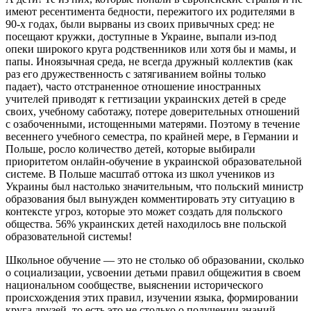
имеют ресентимента бедности, пережитого их родителями в
90-х годах, были вырваны из своих привычных сред: не
посещают кружки, доступные в Украине, выпали из-под
опеки широкого круга родственников или хотя бы и мамы, и
папы. Иноязычная среда, не всегда дружный коллектив (как
раз его дружественность с затягиванием войны только
падает), часто отстраненное отношение иностранных
учителей приводят к геттизации украинских детей в среде
своих, учебному саботажу, потере доверительных отношений
с озабоченными, истощенными матерями. Поэтому в течение
весеннего учебного семестра, по крайней мере, в Германии и
Польше, росло количество детей, которые выбирали
приоритетом онлайн-обучение в украинской образовательной
системе. В Польше масштаб оттока из школ учеников из
Украины был настолько значительным, что польский министр
образования был вынужден комментировать эту ситуацию в
контексте угроз, которые это может создать для польского
общества. 56% украинских детей находилось вне польской
образовательной системы!
Школьное обучение — это не столько об образовании, сколько
о социализации, усвоении детьми правил общежития в своем
национальном сообществе, выяснении исторического
происхождения этих правил, изучении языка, формировании
круга друзей, то есть это не столько о получении знаний,