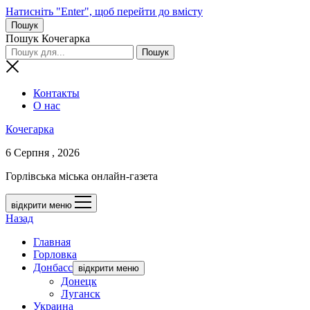
Натисніть "Enter", щоб перейти до вмісту
Пошук
Пошук Кочегарка
Контакты
О нас
Кочегарка
6 Серпня , 2026
Горлівська міська онлайн-газета
відкрити меню
Назад
Главная
Горловка
Донбасс
відкрити меню
Донецк
Луганск
Украина