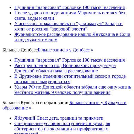
Пушилин “нарисовал” Горловке 190 тысяч населения
После ударов по подстанциям Мариуполь остался без
света, воды и связи
У агрессора пожаловались на “ультиматум” Запада и
хотят от россиян “здоровой злости”
Журналистское расследование нашло Януковича в Сочи
и под чужим именем
Більше з
Донбасс
Більше записів у Донбасс »
Пушилин “нарисовал” Горловке 190 тысяч населения
Расстрел пленного под Волновахой: прокуратура
Донецкой области начала расследование
В Дружковке отменили отопительный сезон: в городе
призывают эвакуироваться
Удары РФ по Донецкой области забрали еще одну жизнь
местного жителя, 9 человек получили ранения
Більше з
Культура и образование
Більше записів у Культура и
образование »
Яблучний Спас: дата, традиції та прикмети
Специальные условия поступления в вузы для
абитуриентов из оккупации и прифронтовых