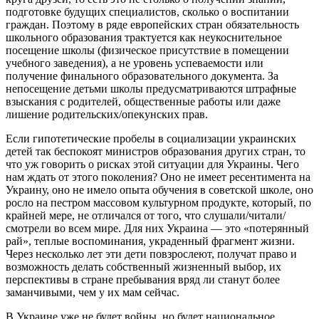
подготовке будущих специалистов, сколько о воспитании
граждан. Поэтому в ряде европейских стран обязательность
школьного образования трактуется как неукоснительное
посещение школы (физическое присутствие в помещении
учебного заведения), а не уровень успеваемости или
получение финального образовательного документа. За
непосещение детьми школы предусматриваются штрафные
взыскания с родителей, общественные работы или даже
лишение родительских/опекунских прав.
Если гипотетические пробелы в социализации украинских
детей так беспокоят министров образования других стран, то
что уж говорить о рисках этой ситуации для Украины. Чего
нам ждать от этого поколения? Оно не имеет ресентимента на
Украину, оно не имело опыта обучения в советской школе, оно
росло на пестром массовом культурном продукте, который, по
крайней мере, не отличался от того, что слушали/читали/
смотрели во всем мире. Для них Украина — это «потерянный
рай», теплые воспоминания, украденный фрагмент жизни.
Через несколько лет эти дети повзрослеют, получат право и
возможность делать собственный жизненный выбор, их
перспективы в стране пребывания вряд ли станут более
заманчивыми, чем у их мам сейчас.
В Украине уже не будет войны, но будет национальное