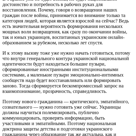
достоинство и потребность в рабочих руках для
восстановления. Почему, говоря о возвращении наших
граждан после войны, принимается во внимание только та
категория людей, которая является взрослой на сейчас? Ведь
есть значительная вероятность формирования нескольких
мощных волн возвращения, как сразу по окончании войны,
так и юных украинцев, воспитанных украинским онлайн-
образованием за рубежом, несколько лет спустя.
И к этому вызову тоже уже нужно начать готовиться, потому
что внутри генерального контура украинской национальной
идентичности будут находиться большие пузыри,
сформированные иностранными институциональными
системами, а маленькие пузыри эмоционально-интимных
сообществ надо будет восстанавливать или формировать
заново. Тогда сформируется бескомпромиссный запрос на
взаимопонимание, прозрачность, справедливость.
Поэтому нового гражданина — критического, эмпатийного,
сознательного — нужно готовить уже сейчас. Украинцы
должны научиться полемизировать, публично
коммуницировать, проверять информацию, быть
участливыми и эмпатийными. Поэтому национальная
доктрина защиты детства и подготовки украинского
гражданина через образование так же актуальна, как и