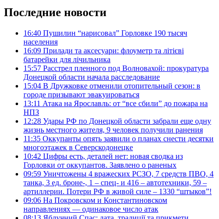
Последние новости
16:40
Пушилин “нарисовал” Горловке 190 тысяч
населения
16:09
Прилади та аксесуари: флоуметр та літієві
батарейки для лічильника
15:57
Расстрел пленного под Волновахой: прокуратура
Донецкой области начала расследование
15:04
В Дружковке отменили отопительный сезон: в
городе призывают эвакуироваться
13:11
Атака на Ярославль: от “все сбили” до пожара на
НПЗ
12:28
Удары РФ по Донецкой области забрали еще одну
жизнь местного жителя, 9 человек получили ранения
11:35
Оккупанты опять заявили о планах снести десятки
многоэтажек в Северскодонецке
10:42
Цифры есть, деталей нет: новая сводка из
Горловки от оккупантов. Заявлено о раненых
09:59
Уничтожены 4 вражеских РСЗО, 7 средств ПВО, 4
танка, 3 ед. броне-, 1 – спец- и 416 – автотехники, 59 –
артиллерии. Потери РФ в живой силе – 1330 “штыков”!
09:06
На Покровском и Константиновском
направлениях — одинаковое число атак
08:13
Яблучний Спас: дата, традиції та прикмети