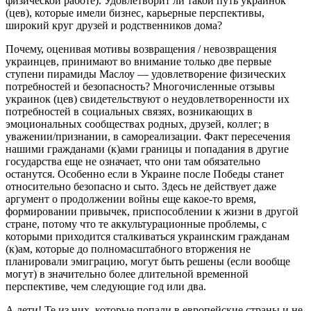
физической работе). Удовлетворит ли такой путь украинок
(цев), которые имели бизнес, карьерные перспективы,
широкий круг друзей и родственников дома?
Почему, оценивая мотивы возвращения / невозвращения
украинцев, принимают во внимание только две первые
ступени пирамиды Маслоу — удовлетворение физических
потребностей и безопасность? Многочисленные отзывы
украинок (цев) свидетельствуют о неудовлетворенности их
потребностей в социальных связях, возникающих в
эмоциональных сообществах родных, друзей, коллег; в
уважении/признании, в самореализации. Факт пересечения
нашими гражданами (к)ами границы и попадания в другие
государства еще не означает, что они там обязательно
останутся. Особенно если в Украине после Победы станет
относительно безопасно и сыто. Здесь не действует даже
аргумент о продолжении войны еще какое-то время,
формировании привычек, приспособлении к жизни в другой
стране, потому что те аккультурационные проблемы, с
которыми приходится сталкиваться украинским гражданам
(к)ам, которые до полномасштабного вторжения не
планировали эмиграцию, могут быть решены (если вообще
могут) в значительно более длительной временной
перспективе, чем следующие год или два.
А дети! Те из них, которые попали в европейские страны и не