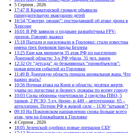
5 Серпня , 2026
17:47
В Краматорской громаде объявили
принудительную эвакуацию детей
16:54
“Смотри, овощи”: пострадавший об атаке дрона в
Херсоне
16:01
В РФ заявили о подрыве разработчика FPV-
дронов. Говорят, выжил
15:18
Пытали и насиловали в Горловке: стали известны
имена трех боевиков банды Безлера
13:25
Еще как минимум 35 атак РФ по населению
Донецкой области: 3-х РФ убила, 31 чел. ранен
12:32
От “детсада” до безымянных “промобъектов”:
новая версия событий из Горловки
11:49
В Донецкую область пришла аномальная жара. Что
важно знать?
10:56
Ночная атака на Киев и область: десятки жертв,
удары по логистике и бизнесу, пожары по всему городу
10:03
Силы обороны уничтожили 2 средства ПВО, 5
танков, 2 РСЗО, 5 ед. броне- и 449 – автотехники, 65 –
артиллерии. Потери РФ в живой силе – 1130 “штыков”!
09:10
На Покровском направлении снова больше всего
атак, чем на ближайшем к Горловке
4 Серпня , 2026
18:05
Зеленский одобрил новые операции СБУ
17:12
Украину накрыла экстремальная жара: синоптики