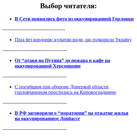
Выбор читателя
:
В Сети появились фото из оккупированной Горловки
-----------------------------------------
Піца без кордонів: культові види, що підкорили Україну
------------------------------------------
От “атаки на Путина” до пожара в кафе на
оккупированной Херсонщине
------------------------------------------
С погибшим при обороне Донецкой области
горловчанином простились на Кировоградщине
------------------------------------------
В РФ заговорили о “моратории” на отжатие жилья
на оккупированном Донбассе
------------------------------------------