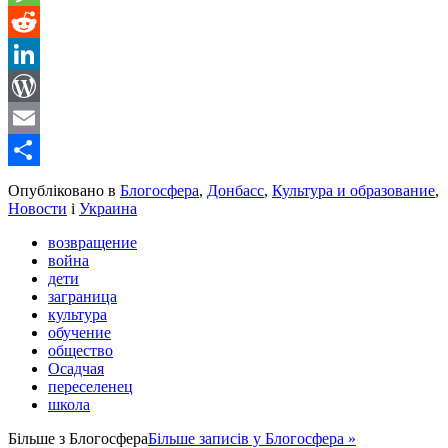
Message
Reddit
LinkedIn
WordPress
Email
Share
Опубліковано в
Блогосфера
,
Донбасс
,
Культура и образование
,
Новости
і
Украина
возвращение
война
дети
заграница
культура
обучение
общество
Осадчая
переселенец
школа
Більше з
Блогосфера
Більше записів у Блогосфера »