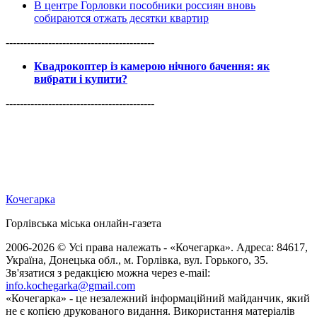
В центре Горловки пособники россиян вновь
собираются отжать десятки квартир
------------------------------------------
Квадрокоптер із камерою нічного бачення: як
вибрати і купити?
------------------------------------------
Кочегарка
Горлівська міська онлайн-газета
2006-2026 © Усі права належать - «Кочегарка». Адреса: 84617,
Україна, Донецька обл., м. Горлівка, вул. Горького, 35.
Зв'язатися з редакцією можна через e-mail:
info.kochegarka@gmail.com
«Кочегарка» - це незалежний інформаційний майданчик, який
не є копією друкованого видання. Використання матеріалів