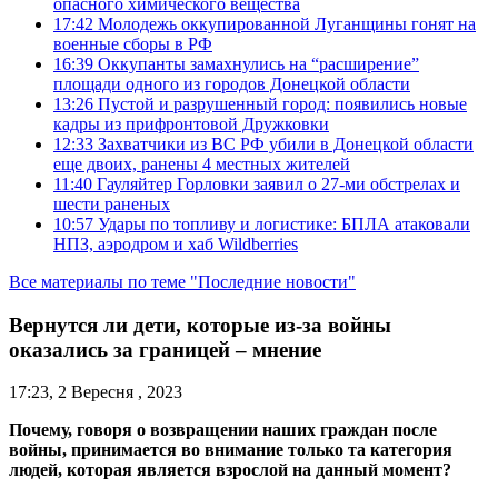
опасного химического вещества
17:42
Молодежь оккупированной Луганщины гонят на
военные сборы в РФ
16:39
Оккупанты замахнулись на “расширение”
площади одного из городов Донецкой области
13:26
Пустой и разрушенный город: появились новые
кадры из прифронтовой Дружковки
12:33
Захватчики из ВС РФ убили в Донецкой области
еще двоих, ранены 4 местных жителей
11:40
Гауляйтер Горловки заявил о 27-ми обстрелах и
шести раненых
10:57
Удары по топливу и логистике: БПЛА атаковали
НПЗ, аэродром и хаб Wildberries
Все материалы по теме "Последние новости"
Вернутся ли дети, которые из-за войны
оказались за границей – мнение
17:23, 2 Вересня , 2023
Почему, говоря о возвращении наших граждан после
войны, принимается во внимание только та категория
людей, которая является взрослой на данный момент?