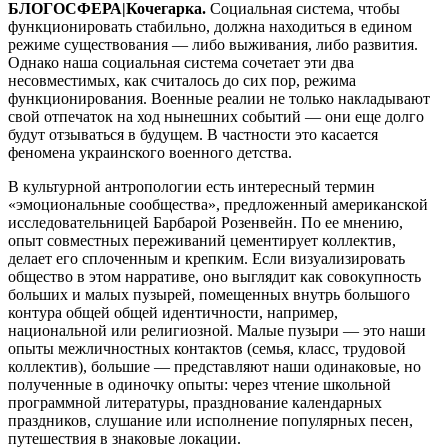
БЛОГОСФЕРА|Кочегарка.
Социальная система, чтобы
функционировать стабильно, должна находиться в едином
режиме существования — либо выживания, либо развития.
Однако наша социальная система сочетает эти два
несовместимых, как считалось до сих пор, режима
функционирования. Военные реалии не только накладывают
свой отпечаток на ход нынешних событий — они еще долго
будут отзываться в будущем. В частности это касается
феномена украинского военного детства.
В культурной антропологии есть интересный термин
«эмоциональные сообщества», предложенный американской
исследовательницей Барбарой Розенвейн. По ее мнению,
опыт совместных переживаний цементирует коллектив,
делает его сплоченным и крепким. Если визуализировать
общество в этом нарративе, оно выглядит как совокупность
больших и малых пузырей, помещенных внутрь большого
контура общей общей идентичности, например,
национальной или религиозной. Малые пузыри — это наши
опыты межличностных контактов (семья, класс, трудовой
коллектив), большие — представляют наши одинаковые, но
полученные в одиночку опыты: через чтение школьной
программной литературы, празднование календарных
праздников, слушание или исполнение популярных песен,
путешествия в знаковые локации.