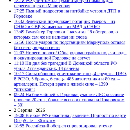
18:18
РФ уничтожила гуманитарную помощь для
переселенцев из Мариуполя
17:25
Пьяный подросток на питбайке устроил ДТП в
Горловке
16:32
Зеленский продолжает ротации: Умеров – из
СНБО в СВР, Клименко – из МВД в СНБО
13:49
Гауляйтер Горловки “насчитал” 8 обстрелов, о
которых сам же не написал ни слова
12:56
После ударов по подстанциям Мариуполь остался
без света, воды и связи
12:03
Ничего нового! Обнародован график подачи воды
в оккупированной Горловке на август
11:10
Ни дня без трагедии! В Донецкой области РФ
убила 2 гражданских, 14 ранены
10:17
Силы обороны уничтожили танк, 4 средства ПВО,
8 РСЗО, 5 броне-, 6 спец-, 485 автотехники и 80 ед. –
артиллерии. Потери врага в живой силе – 1390
“штыков”!
09:24
На ближайшей к Горловке участке ЛБС россияне
провели 20 атак, больше всего их снова на Покровском
– 30!
2 Серпня , 2026
19:08
В июле РФ нарастила давление. Прирост по карте
DeepState – 36 кв. км
18:55
Российский обстрел спровоцировал утечку