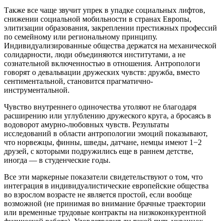
Также все чаще звучит упрек в упадке социальных лифтов,
снижении социальной мобильности в странах Европы,
элитизации образования, закреплении престижных профессий
по семейному или региональному принципу.
Индивидуализированные общества держатся на механической
солидарности, люди объединяются институтами, а не
сознательной включенностью в отношения. Антропологи
говорят о девальвации дружеских чувств: дружба, вместо
сентиментальной, становится прагматично-
инструментальной.
Чувство внутреннего одиночества утоляют не благодаря
расширению или углублению дружеского круга, а бросаясь в
водоворот амурно-любовных чувств. Результаты
исследований в области антропологии эмоций показывают,
что норвежцы, финны, шведы, датчане, немцы имеют 1−2
друзей, с которыми подружились еще в раннем детстве,
иногда — в студенческие годы.
Все эти маркерные показатели свидетельствуют о том, что
интеграция в индивидуалистические европейские общества
во взрослом возрасте не является простой, если вообще
возможной (не принимая во внимание брачные траектории
или временные трудовые контракты на низкоконкурентной