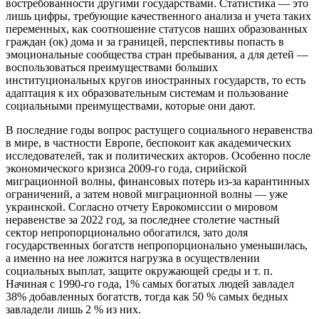
востребованности другими государствами. Статистика — это
лишь цифры, требующие качественного анализа и учета таких
переменных, как соотношение статусов наших образованных
граждан (ок) дома и за границей, перспективы попасть в
эмоциональные сообщества стран пребывания, а для детей —
воспользоваться преимуществами больших
институциональных кругов иностранных государств, то есть
адаптация к их образовательным системам и пользование
социальными преимуществами, которые они дают.
В последние годы вопрос растущего социального неравенства
в мире, в частности Европе, беспокоит как академических
исследователей, так и политических акторов. Особенно после
экономического кризиса 2009-го года, сирийской
миграционной волны, финансовых потерь из-за карантинных
ограничений, а затем новой миграционной волны — уже
украинской. Согласно отчету Еврокомиссии о мировом
неравенстве за 2022 год, за последнее столетие частный
сектор непропорционально обогатился, зато доля
государственных богатств непропорционально уменьшилась,
а именно на нее ложится нагрузка в осуществлении
социальных выплат, защите окружающей среды и т. п.
Начиная с 1990-го года, 1% самых богатых людей завладел
38% добавленных богатств, тогда как 50 % самых бедных
завладели лишь 2 % из них.