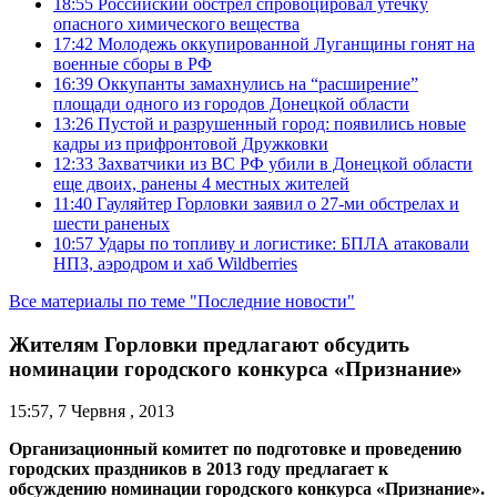
18:55
Российский обстрел спровоцировал утечку
опасного химического вещества
17:42
Молодежь оккупированной Луганщины гонят на
военные сборы в РФ
16:39
Оккупанты замахнулись на “расширение”
площади одного из городов Донецкой области
13:26
Пустой и разрушенный город: появились новые
кадры из прифронтовой Дружковки
12:33
Захватчики из ВС РФ убили в Донецкой области
еще двоих, ранены 4 местных жителей
11:40
Гауляйтер Горловки заявил о 27-ми обстрелах и
шести раненых
10:57
Удары по топливу и логистике: БПЛА атаковали
НПЗ, аэродром и хаб Wildberries
Все материалы по теме "Последние новости"
Жителям Горловки предлагают обсудить
номинации городского конкурса «Признание»
15:57, 7 Червня , 2013
Организационный комитет по подготовке и проведению
городских праздников в 2013 году предлагает к
обсуждению номинации городского конкурса «Признание».