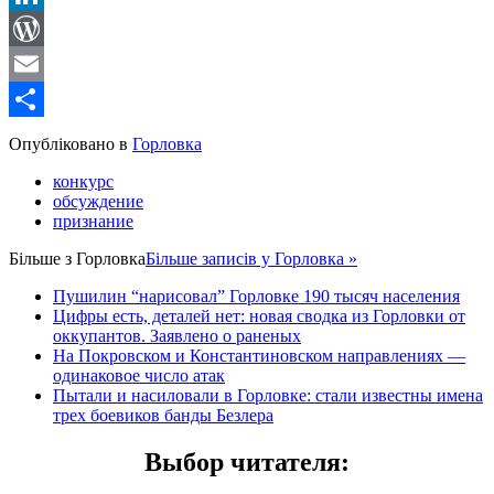
LinkedIn
WordPress
Email
Share
Опубліковано в
Горловка
конкурс
обсуждение
признание
Більше з
Горловка
Більше записів у Горловка »
Пушилин “нарисовал” Горловке 190 тысяч населения
Цифры есть, деталей нет: новая сводка из Горловки от
оккупантов. Заявлено о раненых
На Покровском и Константиновском направлениях —
одинаковое число атак
Пытали и насиловали в Горловке: стали известны имена
трех боевиков банды Безлера
Выбор читателя
: