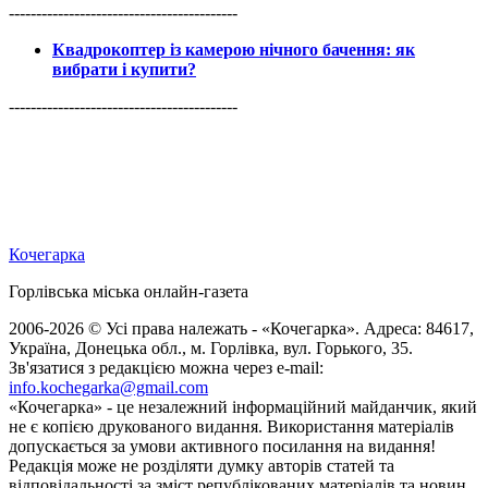
------------------------------------------
Квадрокоптер із камерою нічного бачення: як
вибрати і купити?
------------------------------------------
Кочегарка
Горлівська міська онлайн-газета
2006-2026 © Усі права належать - «Кочегарка». Адреса: 84617,
Україна, Донецька обл., м. Горлівка, вул. Горького, 35.
Зв'язатися з редакцією можна через e-mail:
info.kochegarka@gmail.com
«Кочегарка» - це незалежний інформаційний майданчик, який
не є копією друкованого видання. Використання матеріалів
допускається за умови активного посилання на видання!
Редакція може не розділяти думку авторів статей та
відповідальності за зміст републікованих матеріалів та новин