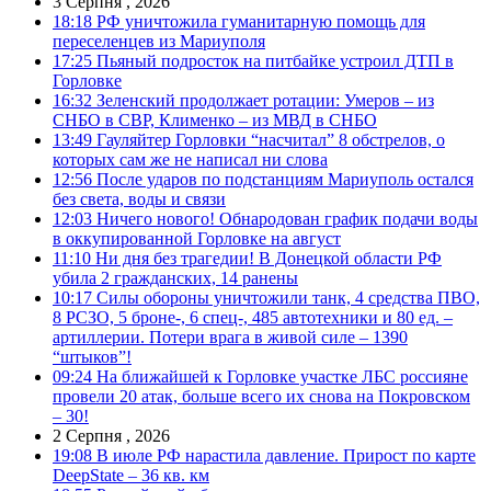
3 Серпня , 2026
18:18
РФ уничтожила гуманитарную помощь для
переселенцев из Мариуполя
17:25
Пьяный подросток на питбайке устроил ДТП в
Горловке
16:32
Зеленский продолжает ротации: Умеров – из
СНБО в СВР, Клименко – из МВД в СНБО
13:49
Гауляйтер Горловки “насчитал” 8 обстрелов, о
которых сам же не написал ни слова
12:56
После ударов по подстанциям Мариуполь остался
без света, воды и связи
12:03
Ничего нового! Обнародован график подачи воды
в оккупированной Горловке на август
11:10
Ни дня без трагедии! В Донецкой области РФ
убила 2 гражданских, 14 ранены
10:17
Силы обороны уничтожили танк, 4 средства ПВО,
8 РСЗО, 5 броне-, 6 спец-, 485 автотехники и 80 ед. –
артиллерии. Потери врага в живой силе – 1390
“штыков”!
09:24
На ближайшей к Горловке участке ЛБС россияне
провели 20 атак, больше всего их снова на Покровском
– 30!
2 Серпня , 2026
19:08
В июле РФ нарастила давление. Прирост по карте
DeepState – 36 кв. км