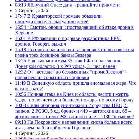
08:13
Яблучний Спас: дата, традиції та прикмети
5 Серпня , 2026
17:47
В Краматорской громаде объявили
принудительную эвакуацию детей
16:54
“Смотри, овощи”: пострадавший об атаке дрона в
Херсоне
16:01
В РФ заявили о подрыве разработчика FPV-
дронов. Говорят, выжил
15:18
Пытали и насиловали в Горловке: стали известны
имена трех боевиков банды Безлера
13:25
Еще как минимум 35 атак РФ по населению
Донецкой области: 3-х РФ убила, 31 чел. ранен
12:32
От “детсада” до безымянных “промобъектов”:
новая версия событий из Горловки
11:49
В Донецкую область пришла аномальная жара. Что
важно знать?
10:56
Ночная атака на Киев и область: десятки жертв,
удары по логистике и бизнесу, пожары по всему городу
10:03
Силы обороны уничтожили 2 средства ПВО, 5
танков, 2 РСЗО, 5 ед. броне- и 449 – автотехники, 65 –
артиллерии. Потери РФ в живой силе – 1130 “штыков”!
09:10
На Покровском направлении снова больше всего
атак, чем на ближайшем к Горловке
4 Серпня , 2026
18:05
Зеленский одобрил новые операции СБУ