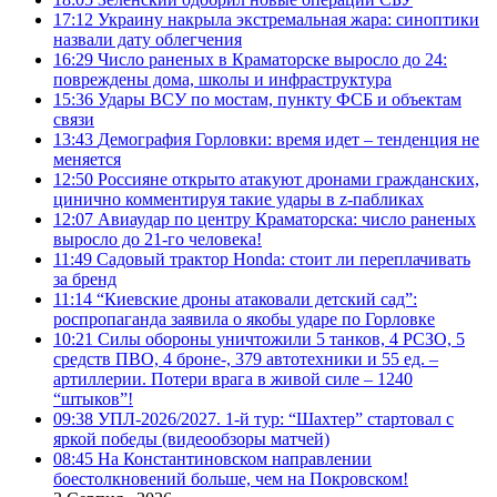
17:12
Украину накрыла экстремальная жара: синоптики
назвали дату облегчения
16:29
Число раненых в Краматорске выросло до 24:
повреждены дома, школы и инфраструктура
15:36
Удары ВСУ по мостам, пункту ФСБ и объектам
связи
13:43
Демография Горловки: время идет – тенденция не
меняется
12:50
Россияне открыто атакуют дронами гражданских,
цинично комментируя такие удары в z-пабликах
12:07
Авиаудар по центру Краматорска: число раненых
выросло до 21-го человека!
11:49
Садовый трактор Honda: стоит ли переплачивать
за бренд
11:14
“Киевские дроны атаковали детский сад”:
роспропаганда заявила о якобы ударе по Горловке
10:21
Силы обороны уничтожили 5 танков, 4 РСЗО, 5
средств ПВО, 4 броне-, 379 автотехники и 55 ед. –
артиллерии. Потери врага в живой силе – 1240
“штыков”!
09:38
УПЛ-2026/2027. 1-й тур: “Шахтер” стартовал с
яркой победы (видеообзоры матчей)
08:45
На Константиновском направлении
боестолкновений больше, чем на Покровском!