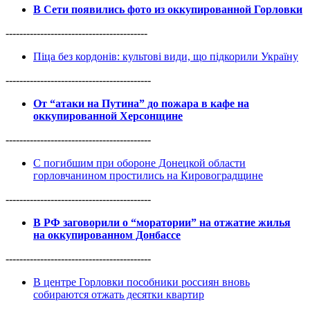
В Сети появились фото из оккупированной Горловки
-----------------------------------------
Піца без кордонів: культові види, що підкорили Україну
------------------------------------------
От “атаки на Путина” до пожара в кафе на
оккупированной Херсонщине
------------------------------------------
С погибшим при обороне Донецкой области
горловчанином простились на Кировоградщине
------------------------------------------
В РФ заговорили о “моратории” на отжатие жилья
на оккупированном Донбассе
------------------------------------------
В центре Горловки пособники россиян вновь
собираются отжать десятки квартир