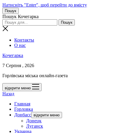
Натисніть "Enter", щоб перейти до вмісту
Пошук
Пошук Кочегарка
Контакты
О нас
Кочегарка
7 Серпня , 2026
Горлівська міська онлайн-газета
відкрити меню
Назад
Главная
Горловка
Донбасс
відкрити меню
Донецк
Луганск
Украина