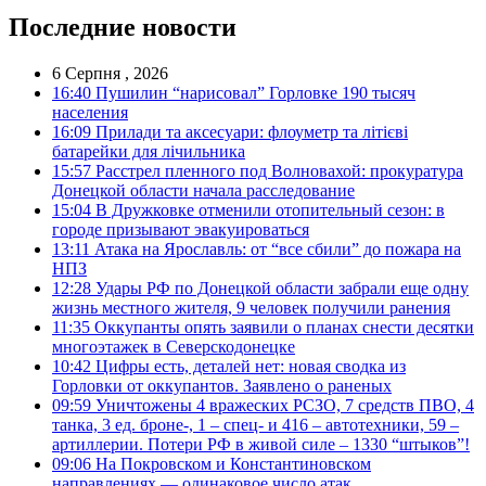
Последние новости
6 Серпня , 2026
16:40
Пушилин “нарисовал” Горловке 190 тысяч
населения
16:09
Прилади та аксесуари: флоуметр та літієві
батарейки для лічильника
15:57
Расстрел пленного под Волновахой: прокуратура
Донецкой области начала расследование
15:04
В Дружковке отменили отопительный сезон: в
городе призывают эвакуироваться
13:11
Атака на Ярославль: от “все сбили” до пожара на
НПЗ
12:28
Удары РФ по Донецкой области забрали еще одну
жизнь местного жителя, 9 человек получили ранения
11:35
Оккупанты опять заявили о планах снести десятки
многоэтажек в Северскодонецке
10:42
Цифры есть, деталей нет: новая сводка из
Горловки от оккупантов. Заявлено о раненых
09:59
Уничтожены 4 вражеских РСЗО, 7 средств ПВО, 4
танка, 3 ед. броне-, 1 – спец- и 416 – автотехники, 59 –
артиллерии. Потери РФ в живой силе – 1330 “штыков”!
09:06
На Покровском и Константиновском
направлениях — одинаковое число атак