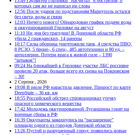
13:49
Гауляйтер Горловки “насчитал” 8 обстрелов, о
которых сам же не написал ни слова
12:56
После ударов по подстанциям Мариуполь остался
без света, воды и связи
12:03
Ничего нового! Обнародован график подачи воды
в оккупированной Горловке на август
11:10
Ни дня без трагедии! В Донецкой области РФ
убила 2 гражданских, 14 ранены
10:17
Силы обороны уничтожили танк, 4 средства ПВО,
8 РСЗО, 5 броне-, 6 спец-, 485 автотехники и 80 ед. –
артиллерии. Потери врага в живой силе – 1390
“штыков”!
09:24
На ближайшей к Горловке участке ЛБС россияне
провели 20 атак, больше всего их снова на Покровском
– 30!
2 Серпня , 2026
19:08
В июле РФ нарастила давление. Прирост по карте
DeepState – 36 кв. км
18:55
Российский обстрел спровоцировал утечку
опасного химического вещества
17:42
Молодежь оккупированной Луганщины гонят на
военные сборы в РФ
16:39
Оккупанты замахнулись на “расширение”
площади одного из городов Донецкой области
13:26
Пустой и разрушенный город: появились новые