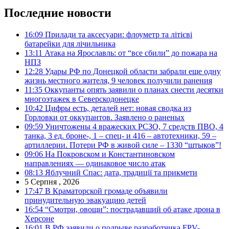
Последние новости
16:09
Прилади та аксесуари: флоуметр та літієві
батарейки для лічильника
13:11
Атака на Ярославль: от “все сбили” до пожара на
НПЗ
12:28
Удары РФ по Донецкой области забрали еще одну
жизнь местного жителя, 9 человек получили ранения
11:35
Оккупанты опять заявили о планах снести десятки
многоэтажек в Северскодонецке
10:42
Цифры есть, деталей нет: новая сводка из
Горловки от оккупантов. Заявлено о раненых
09:59
Уничтожены 4 вражеских РСЗО, 7 средств ПВО, 4
танка, 3 ед. броне-, 1 – спец- и 416 – автотехники, 59 –
артиллерии. Потери РФ в живой силе – 1330 “штыков”!
09:06
На Покровском и Константиновском
направлениях — одинаковое число атак
08:13
Яблучний Спас: дата, традиції та прикмети
5 Серпня , 2026
17:47
В Краматорской громаде объявили
принудительную эвакуацию детей
16:54
“Смотри, овощи”: пострадавший об атаке дрона в
Херсоне
16:01
В РФ заявили о подрыве разработчика FPV-