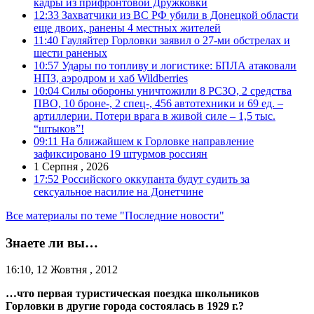
кадры из прифронтовой Дружковки
12:33
Захватчики из ВС РФ убили в Донецкой области
еще двоих, ранены 4 местных жителей
11:40
Гауляйтер Горловки заявил о 27-ми обстрелах и
шести раненых
10:57
Удары по топливу и логистике: БПЛА атаковали
НПЗ, аэродром и хаб Wildberries
10:04
Силы обороны уничтожили 8 РСЗО, 2 средства
ПВО, 10 броне-, 2 спец-, 456 автотехники и 69 ед. –
артиллерии. Потери врага в живой силе – 1,5 тыс.
“штыков”!
09:11
На ближайшем к Горловке направление
зафиксировано 19 штурмов россиян
1 Серпня , 2026
17:52
Российского оккупанта будут судить за
сексуальное насилие на Донетчине
Все материалы по теме "Последние новости"
Знаете ли вы…
16:10, 12 Жовтня , 2012
…что первая туристическая поездка
школьников
Горловки в другие города состоялась в 1929 г.?