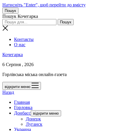
Натисніть "Enter", щоб перейти до вмісту
Пошук
Пошук Кочегарка
Контакты
О нас
Кочегарка
6 Серпня , 2026
Горлівська міська онлайн-газета
відкрити меню
Назад
Главная
Горловка
Донбасс
відкрити меню
Донецк
Луганск
Украина