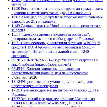
меняется
12:50
Россияне открыто атакуют дронами гражданских,
цинично комментируя такие удары в z-пабликах
12:07
Авиаудар по центру Краматорска: число раненых
выросло до 21-го человека!
11:49
Садовый трактор Honda: стоит ли переплачивать
за бренд
11:14
“Киевские дроны атаковали детский сад”:
роспропаганда заявила о якобы ударе по Горловке
10:21
Силы обороны уничтожили 5 танков, 4 РСЗО, 5
средств ПВО, 4 броне-, 379 автотехники и 55 ед. –
артиллерии. Потери врага в живой силе – 1240
“штыков”!
09:38
УПЛ-2026/2027. 1-й тур: “Шахтер” стартовал с
яркой победы (видеообзоры матчей)
08:45
На Константиновском направлении
боестолкновений больше, чем на Покровском!
3 Серпня , 2026
18:18
РФ уничтожила гуманитарную помощь для
переселенцев из Мариуполя
17:25
Пьяный подросток на питбайке устроил ДТП в
Горловке
16:32
Зеленский продолжает ротации: Умеров – из
СНБО в СВР, Клименко – из МВД в СНБО