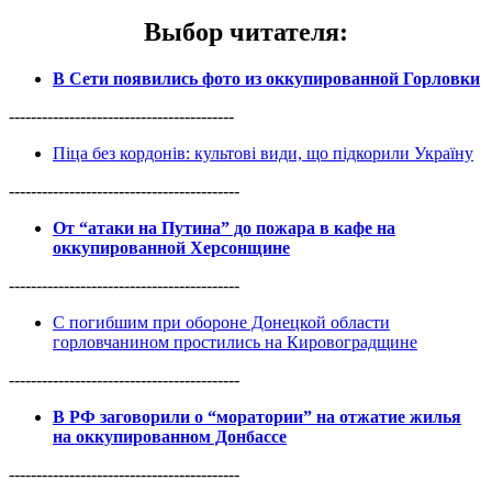
Выбор читателя
:
В Сети появились фото из оккупированной Горловки
-----------------------------------------
Піца без кордонів: культові види, що підкорили Україну
------------------------------------------
От “атаки на Путина” до пожара в кафе на
оккупированной Херсонщине
------------------------------------------
С погибшим при обороне Донецкой области
горловчанином простились на Кировоградщине
------------------------------------------
В РФ заговорили о “моратории” на отжатие жилья
на оккупированном Донбассе
------------------------------------------