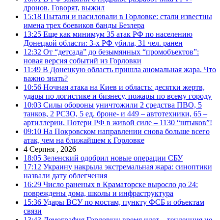
дронов. Говорят, выжил
15:18
Пытали и насиловали в Горловке: стали известны
имена трех боевиков банды Безлера
13:25
Еще как минимум 35 атак РФ по населению
Донецкой области: 3-х РФ убила, 31 чел. ранен
12:32
От “детсада” до безымянных “промобъектов”:
новая версия событий из Горловки
11:49
В Донецкую область пришла аномальная жара. Что
важно знать?
10:56
Ночная атака на Киев и область: десятки жертв,
удары по логистике и бизнесу, пожары по всему городу
10:03
Силы обороны уничтожили 2 средства ПВО, 5
танков, 2 РСЗО, 5 ед. броне- и 449 – автотехники, 65 –
артиллерии. Потери РФ в живой силе – 1130 “штыков”!
09:10
На Покровском направлении снова больше всего
атак, чем на ближайшем к Горловке
4 Серпня , 2026
18:05
Зеленский одобрил новые операции СБУ
17:12
Украину накрыла экстремальная жара: синоптики
назвали дату облегчения
16:29
Число раненых в Краматорске выросло до 24:
повреждены дома, школы и инфраструктура
15:36
Удары ВСУ по мостам, пункту ФСБ и объектам
связи
13:43
Демография Горловки: время идет – тенденция не