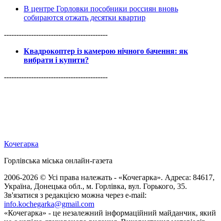
В центре Горловки пособники россиян вновь
собираются отжать десятки квартир
------------------------------------------
Квадрокоптер із камерою нічного бачення: як
вибрати і купити?
------------------------------------------
Кочегарка
Горлівська міська онлайн-газета
2006-2026 © Усі права належать - «Кочегарка». Адреса: 84617,
Україна, Донецька обл., м. Горлівка, вул. Горького, 35.
Зв'язатися з редакцією можна через e-mail:
info.kochegarka@gmail.com
«Кочегарка» - це незалежний інформаційний майданчик, який