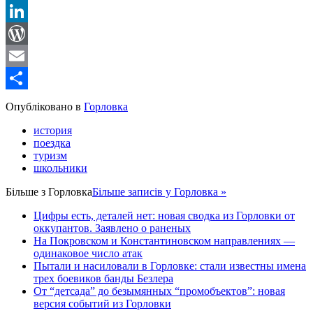
Reddit
LinkedIn
WordPress
Email
Share
Опубліковано в
Горловка
история
поездка
туризм
школьники
Більше з
Горловка
Більше записів у Горловка »
Цифры есть, деталей нет: новая сводка из Горловки от
оккупантов. Заявлено о раненых
На Покровском и Константиновском направлениях —
одинаковое число атак
Пытали и насиловали в Горловке: стали известны имена
трех боевиков банды Безлера
От “детсада” до безымянных “промобъектов”: новая
версия событий из Горловки