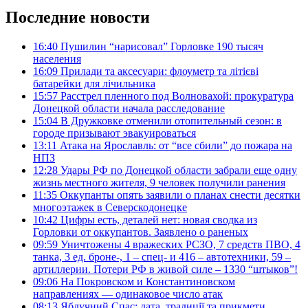
Последние новости
16:40
Пушилин “нарисовал” Горловке 190 тысяч
населения
16:09
Прилади та аксесуари: флоуметр та літієві
батарейки для лічильника
15:57
Расстрел пленного под Волновахой: прокуратура
Донецкой области начала расследование
15:04
В Дружковке отменили отопительный сезон: в
городе призывают эвакуироваться
13:11
Атака на Ярославль: от “все сбили” до пожара на
НПЗ
12:28
Удары РФ по Донецкой области забрали еще одну
жизнь местного жителя, 9 человек получили ранения
11:35
Оккупанты опять заявили о планах снести десятки
многоэтажек в Северскодонецке
10:42
Цифры есть, деталей нет: новая сводка из
Горловки от оккупантов. Заявлено о раненых
09:59
Уничтожены 4 вражеских РСЗО, 7 средств ПВО, 4
танка, 3 ед. броне-, 1 – спец- и 416 – автотехники, 59 –
артиллерии. Потери РФ в живой силе – 1330 “штыков”!
09:06
На Покровском и Константиновском
направлениях — одинаковое число атак
08:13
Яблучний Спас: дата, традиції та прикмети