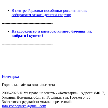
------------------------------------------
В центре Горловки пособники россиян вновь
собираются отжать десятки квартир
------------------------------------------
Квадрокоптер із камерою нічного бачення: як
вибрати і купити?
------------------------------------------
Кочегарка
Горлівська міська онлайн-газета
2006-2026 © Усі права належать - «Кочегарка». Адреса: 84617,
Україна, Донецька обл., м. Горлівка, вул. Горького, 35.
Зв'язатися з редакцією можна через e-mail:
info.kochegarka@gmail.com