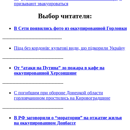
призывают эвакуироваться
Выбор читателя
:
В Сети появились фото из оккупированной Горловки
-----------------------------------------
Піца без кордонів: культові види, що підкорили Україну
------------------------------------------
От “атаки на Путина” до пожара в кафе на
оккупированной Херсонщине
------------------------------------------
С погибшим при обороне Донецкой области
горловчанином простились на Кировоградщине
------------------------------------------
В РФ заговорили о “моратории” на отжатие жилья
на оккупированном Донбассе