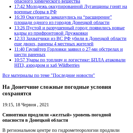
опасного химического вещества
17:42
Молодежь оккупированной Луганщины гонят на
военные сборы в РФ
16:39
Оккупанты замахнулись на “расширение”
площади одного из городов Донецкой области
13:26
Пустой и разрушенный город: появились новые
кадры из прифронтовой Дружковки
12:33
Захватчики из ВС РФ убили в Донецкой области
еще двоих, ранены 4 местных жителей
11:40
Гауляйтер Горловки заявил о 27-ми обстрелах и
шести раненых
10:57
Удары по топливу и логистике: БПЛА атаковали
НПЗ, аэродром и хаб Wildberries
Все материалы по теме "Последние новости"
На Донетчине сложные погодные условия
сохранятся
19:15, 18 Червня , 2021
Синоптики продлили «желтый» уровень погодной
опасности в Донецкой области
В региональном центре по гидрометеорологии продлили