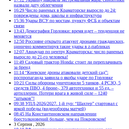
назвали дату облегчения
16:29
Число раненых в Краматорске выросло до 24:
повреждены дома, школы и инфраструктура
15:36
Удары ВСУ по мостам, пункту ФСБ и объектам
связи
13:43
Демография Горловки: время идет – тенденция не
меняется
12:50
Россияне открыто атакуют дронами гражданских,
цинично комментируя такие удары в z-пабликах
12:07
Авиаудар по центру Краматорска: число раненых
выросло до 21-го человека!
11:49
Садовый трактор Honda: стоит ли переплачивать
за бренд
11:14
“Киевские дроны атаковали детский сад”:
роспропаганда заявила о якобы ударе по Горловке
10:21
Силы обороны уничтожили 5 танков, 4 РСЗО, 5
средств ПВО, 4 броне-, 379 автотехники и 55 ед. –
артиллерии. Потери врага в живой силе – 1240
“штыков”!
09:38
УПЛ-2026/2027. 1-й тур: “Шахтер” стартовал с
яркой победы (видеообзоры матчей)
08:45
На Константиновском направлении
боестолкновений больше, чем на Покровском!
3 Серпня , 2026