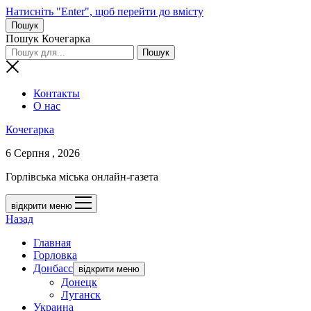
Натисніть "Enter", щоб перейти до вмісту
Пошук
Пошук Кочегарка
Контакты
О нас
Кочегарка
6 Серпня , 2026
Горлівська міська онлайн-газета
відкрити меню
Назад
Главная
Горловка
Донбасс
відкрити меню
Донецк
Луганск
Украина