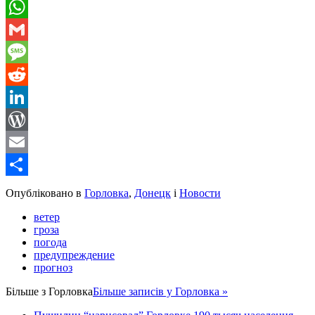
Telegram
WhatsApp
Gmail
Message
Reddit
LinkedIn
WordPress
Email
Share
Опубліковано в
Горловка
,
Донецк
і
Новости
ветер
гроза
погода
предупреждение
прогноз
Більше з
Горловка
Більше записів у Горловка »