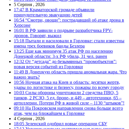
5 Серпня , 2026
17:47
В Краматорской громаде объявили
принудительную эвакуацию детей
16:54
“Смотри, овощи”: пострадавший об атаке дрона в
Херсоне
16:01
В РФ заявили о подрыве разработчика FPV-
дронов. Говорят, выжил
15:18
Пытали и насиловали в Горловке: стали известны
имена трех боевиков банды Безлера
13:25
Еще как минимум 35 атак РФ по населению
Донецкой области: 3-х РФ убила, 31 чел. ранен
12:32
От “детсада” до безымянных “промобъектов”:
новая версия событий из Горловки
11:49
В Донецкую область пришла аномальная жара. Что
важно знать?
10:56
Ночная атака на Киев и область: десятки жертв,
удары по логистике и бизнесу, пожары по всему городу
10:03
Силы обороны уничтожили 2 средства ПВО, 5
танков, 2 РСЗО, 5 ед. броне- и 449 – автотехники, 65 –
артиллерии. Потери РФ в живой силе – 1130 “штыков”!
09:10
На Покровском направлении снова больше всего
атак, чем на ближайшем к Горловке
4 Серпня , 2026
18:05
Зеленский одобрил новые операции СБУ
17:12
Украину накрыла экстремальная жара: синоптики