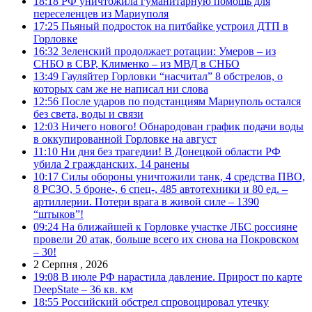
18:18
РФ уничтожила гуманитарную помощь для
переселенцев из Мариуполя
17:25
Пьяный подросток на питбайке устроил ДТП в
Горловке
16:32
Зеленский продолжает ротации: Умеров – из
СНБО в СВР, Клименко – из МВД в СНБО
13:49
Гауляйтер Горловки “насчитал” 8 обстрелов, о
которых сам же не написал ни слова
12:56
После ударов по подстанциям Мариуполь остался
без света, воды и связи
12:03
Ничего нового! Обнародован график подачи воды
в оккупированной Горловке на август
11:10
Ни дня без трагедии! В Донецкой области РФ
убила 2 гражданских, 14 ранены
10:17
Силы обороны уничтожили танк, 4 средства ПВО,
8 РСЗО, 5 броне-, 6 спец-, 485 автотехники и 80 ед. –
артиллерии. Потери врага в живой силе – 1390
“штыков”!
09:24
На ближайшей к Горловке участке ЛБС россияне
провели 20 атак, больше всего их снова на Покровском
– 30!
2 Серпня , 2026
19:08
В июле РФ нарастила давление. Прирост по карте
DeepState – 36 кв. км
18:55
Российский обстрел спровоцировал утечку