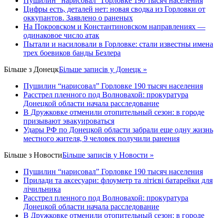
Пушилин “нарисовал” Горловке 190 тысяч населения
Цифры есть, деталей нет: новая сводка из Горловки от
оккупантов. Заявлено о раненых
На Покровском и Константиновском направлениях —
одинаковое число атак
Пытали и насиловали в Горловке: стали известны имена
трех боевиков банды Безлера
Більше з
Донецк
Більше записів у Донецк »
Пушилин “нарисовал” Горловке 190 тысяч населения
Расстрел пленного под Волновахой: прокуратура
Донецкой области начала расследование
В Дружковке отменили отопительный сезон: в городе
призывают эвакуироваться
Удары РФ по Донецкой области забрали еще одну жизнь
местного жителя, 9 человек получили ранения
Більше з
Новости
Більше записів у Новости »
Пушилин “нарисовал” Горловке 190 тысяч населения
Прилади та аксесуари: флоуметр та літієві батарейки для
лічильника
Расстрел пленного под Волновахой: прокуратура
Донецкой области начала расследование
В Дружковке отменили отопительный сезон: в городе