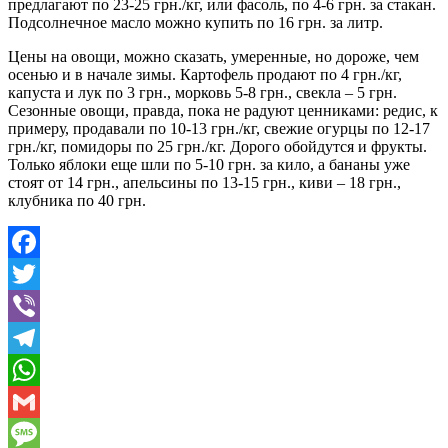
предлагают по 23-25 грн./кг, или фасоль, по 4-6 грн. за стакан.
Подсолнечное масло можно купить по 16 грн. за литр.
Цены на овощи, можно сказать, умеренные, но дороже, чем
осенью и в начале зимы. Картофель продают по 4 грн./кг,
капуста и лук по 3 грн., морковь 5-8 грн., свекла – 5 грн.
Сезонные овощи, правда, пока не радуют ценниками: редис, к
примеру, продавали по 10-13 грн./кг, свежие огурцы по 12-17
грн./кг, помидоры по 25 грн./кг. Дорого обойдутся и фрукты.
Только яблоки еще шли по 5-10 грн. за кило, а бананы уже
стоят от 14 грн., апельсины по 13-15 грн., киви – 18 грн.,
клубника по 40 грн.
Facebook
Twitter
Viber
Telegram
WhatsApp
Gmail