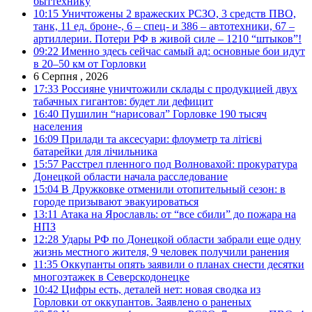
быттехнику
10:15
Уничтожены 2 вражеских РСЗО, 3 средств ПВО,
танк, 11 ед. броне-, 6 – спец- и 386 – автотехники, 67 –
артиллерии. Потери РФ в живой силе – 1210 “штыков”!
09:22
Именно здесь сейчас самый ад: основные бои идут
в 20–50 км от Горловки
6 Серпня , 2026
17:33
Россияне уничтожили склады с продукцией двух
табачных гигантов: будет ли дефицит
16:40
Пушилин “нарисовал” Горловке 190 тысяч
населения
16:09
Прилади та аксесуари: флоуметр та літієві
батарейки для лічильника
15:57
Расстрел пленного под Волновахой: прокуратура
Донецкой области начала расследование
15:04
В Дружковке отменили отопительный сезон: в
городе призывают эвакуироваться
13:11
Атака на Ярославль: от “все сбили” до пожара на
НПЗ
12:28
Удары РФ по Донецкой области забрали еще одну
жизнь местного жителя, 9 человек получили ранения
11:35
Оккупанты опять заявили о планах снести десятки
многоэтажек в Северскодонецке
10:42
Цифры есть, деталей нет: новая сводка из
Горловки от оккупантов. Заявлено о раненых