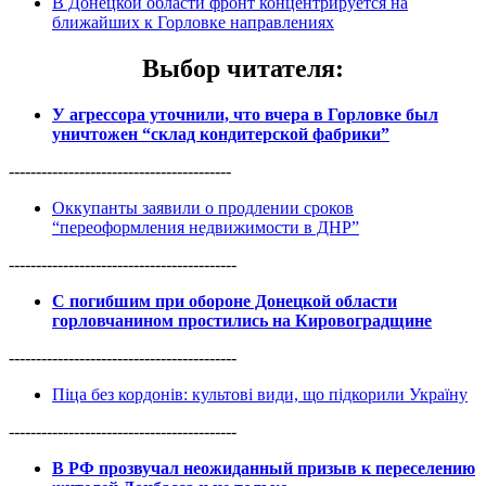
В Донецкой области фронт концентрируется на
ближайших к Горловке направлениях
Выбор читателя
:
У агрессора уточнили, что вчера в Горловке был
уничтожен “склад кондитерской фабрики”
-----------------------------------------
Оккупанты заявили о продлении сроков
“переоформления недвижимости в ДНР”
------------------------------------------
С погибшим при обороне Донецкой области
горловчанином простились на Кировоградщине
------------------------------------------
Піца без кордонів: культові види, що підкорили Україну
------------------------------------------
В РФ прозвучал неожиданный призыв к переселению