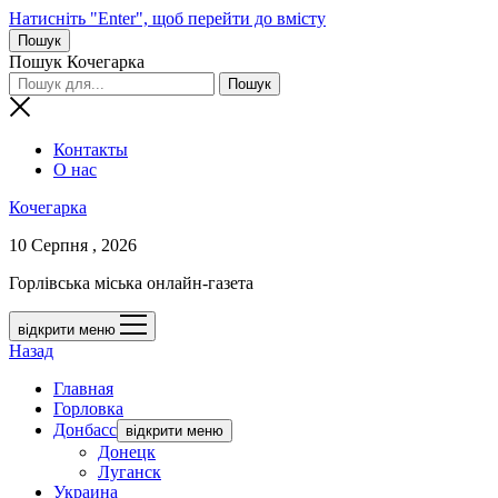
Натисніть "Enter", щоб перейти до вмісту
Пошук
Пошук Кочегарка
Контакты
О нас
Кочегарка
10 Серпня , 2026
Горлівська міська онлайн-газета
відкрити меню
Назад
Главная
Горловка
Донбасс
відкрити меню
Донецк
Луганск
Украина