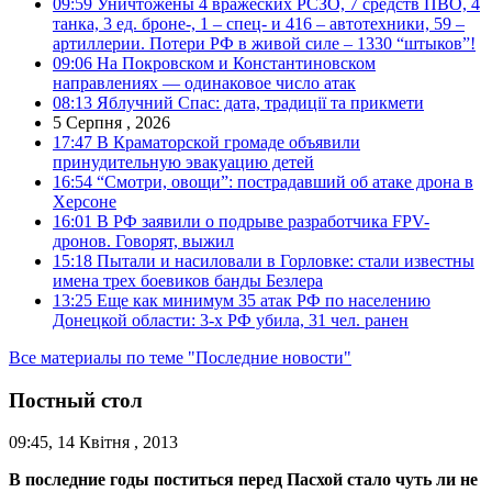
09:59
Уничтожены 4 вражеских РСЗО, 7 средств ПВО, 4
танка, 3 ед. броне-, 1 – спец- и 416 – автотехники, 59 –
артиллерии. Потери РФ в живой силе – 1330 “штыков”!
09:06
На Покровском и Константиновском
направлениях — одинаковое число атак
08:13
Яблучний Спас: дата, традиції та прикмети
5 Серпня , 2026
17:47
В Краматорской громаде объявили
принудительную эвакуацию детей
16:54
“Смотри, овощи”: пострадавший об атаке дрона в
Херсоне
16:01
В РФ заявили о подрыве разработчика FPV-
дронов. Говорят, выжил
15:18
Пытали и насиловали в Горловке: стали известны
имена трех боевиков банды Безлера
13:25
Еще как минимум 35 атак РФ по населению
Донецкой области: 3-х РФ убила, 31 чел. ранен
Все материалы по теме "Последние новости"
Постный стол
09:45, 14 Квітня , 2013
В последние годы поститься перед Пасхой стало чуть ли не