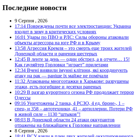
Последние новости
9 Серпня , 2026
17:14
Повреждены почти все электростанции: Украина
входит в зиму в критических условиях
16:01
Удары по ПВО и РЛС: Силы обороны атаковали
объекты агрессора на юге РФ и в Крыму
13:58
Агрессия Кремля – это смерть еще троих жителей
Донецкой области и ранения шестерых
12:45
В ленте за день — один обстрел, а в отчете… 15!
Как гауляйтер Горловки “играет” прилетами
12:34
Вчені виявили імунні клітини, які координують
атаку на рак — раніше їх майже не помічали
11:32
Атакованы многоэтажки в Харькове: разрушены
этажи, есть погибшие и десятки раненых
10:29
В разгар курортного сезона РФ продолжает террор
Одессы
09:16
Уничтожены 2 танка, 4 РСЗО, 4 ед. броне-, 1 –
спец- и 358 – автотехники, 41 – артиллерии. Потери РФ
в живой силе – 1130 “штыков”!
08:03
В Донецкой области 24 атаки оккупантов
отражены на ближайшем к Горловке направлении
8 Серпня , 2026
18:41
ВСУ взяли в плен двух жителей оккупированного