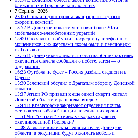
ближайших к Горловке направлениях
7 Серпня , 2026
23:06
Спокій під контролем: як працюють сучасні
охоронні компанії
18:52
В Донецкой области установят более 20-ти
мобильных железобетонных укрытий
18:09
Оккупанты поймали “посредницу телефонных
мошенников”: их жертвами якобы были и пенсионеры
из Горловки
17:16
В Донецке мотоциклист сбил пособника россиян:
оккупанты сначала сообщали о побеге, затем — о
задержании
16:23
Футбола не будет – Россия разбила стадион и в
Одессе
15:30
Зеленский обсудил с Драпатым оборону Донецкой
области
13:37
Атаки РФ привели к еще одной смерти жителя
Донецкой области и ранениям пятерых
12:44
В Краматорске закрывают отделения почты,
остановлена работа Станции переливания крови
11:51
Что “считает” в своих z-сводках гауляйтер
оккупированной Горловки?
11:08
Z-власти взялись за вещи жителей Донецкой
области: в оккупации будут отжимать мебель и