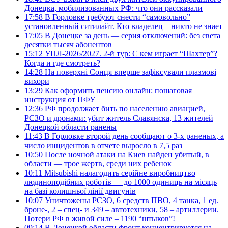
Донецка, мобилизованных РФ: что они рассказали
17:58
В Горловке требуют снести “самовольно”
установленный ситилайт. Кто владелец – никто не знает
17:05
В Донецке за день — серия отключений: без света
десятки тысяч абонентов
15:12
УПЛ-2026/2027. 2-й тур: С кем играет “Шахтер”?
Когда и где смотреть?
14:28
На поверхні Сонця вперше зафіксували плазмові
вихори
13:29
Как оформить пенсию онлайн: пошаговая
инструкция от ПФУ
12:36
РФ продолжает бить по населению авиацией,
РСЗО и дронами: убит житель Славянска, 13 жителей
Донецкой области ранены
11:43
В Горловке второй день сообщают о 3-х раненых, а
число инцидентов в отчете выросло в 7,5 раз
10:50
После ночной атаки на Киев найден убитый, в
области — трое жертв, среди них ребенок
10:11
Mitsubishi налагодить серійне виробництво
людиноподібних роботів — до 1000 одиниць на місяць
на базі колишньої лінії двигунів
10:07
Уничтожены РСЗО, 6 средств ПВО, 4 танка, 1 ед.
броне-, 2 – спец- и 349 – автотехники, 58 – артиллерии.
Потери РФ в живой силе – 1190 “штыков”!
09:14
В Донецкой области фронт концентрируется на