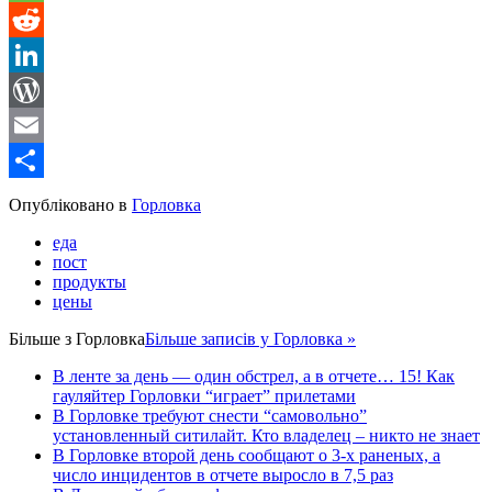
Message
Reddit
LinkedIn
WordPress
Email
Share
Опубліковано в
Горловка
еда
пост
продукты
цены
Більше з
Горловка
Більше записів у Горловка »
В ленте за день — один обстрел, а в отчете… 15! Как
гауляйтер Горловки “играет” прилетами
В Горловке требуют снести “самовольно”
установленный ситилайт. Кто владелец – никто не знает
В Горловке второй день сообщают о 3-х раненых, а
число инцидентов в отчете выросло в 7,5 раз