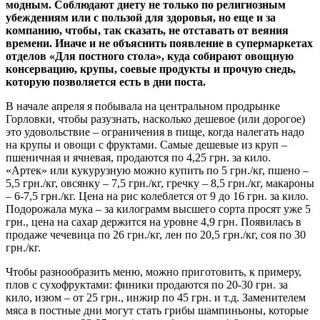
модным. Соблюдают диету не только по религиозным
убеждениям или с пользой для здоровья, но еще и за
компанию, чтобы, так сказать, не отставать от веяния
времени. Иначе и не объяснить появление в супермаркетах
отделов «Для постного стола», куда собирают овощную
консервацию, крупы, соевые продукты и прочую снедь,
которую позволяется есть в дни поста.
В начале апреля я побывала на центральном продрынке
Горловки, чтобы разузнать, насколько дешевое (или дорогое)
это удовольствие – ограничения в пище, когда налегать надо
на крупы и овощи с фруктами. Самые дешевые из круп –
пшеничная и ячневая, продаются по 4,25 грн. за кило.
«Артек» или кукурузную можно купить по 5 грн./кг, пшено –
5,5 грн./кг, овсянку – 7,5 грн./кг, гречку – 8,5 грн./кг, макароны
– 6-7,5 грн./кг. Цена на рис колеблется от 9 до 16 грн. за кило.
Подорожала мука – за килограмм высшего сорта просят уже 5
грн., цена на сахар держится на уровне 4,9 грн. Появилась в
продаже чечевица по 26 грн./кг, лен по 20,5 грн./кг, соя по 30
грн./кг.
Чтобы разнообразить меню, можно приготовить, к примеру,
плов с сухофруктами: финики продаются по 20-30 грн. за
кило, изюм – от 25 грн., инжир по 45 грн. и т.д. Заменителем
мяса в постные дни могут стать грибы шампиньоны, которые