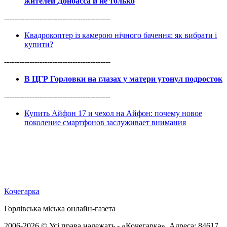
жителей Донбасса и не только
------------------------------------------
Квадрокоптер із камерою нічного бачення: як вибрати і
купити?
------------------------------------------
В ЦГР Горловки на глазах у матери утонул подросток
------------------------------------------
Купить Айфон 17 и чехол на Айфон: почему новое
поколение смартфонов заслуживает внимания
Кочегарка
Горлівська міська онлайн-газета
2006-2026 © Усі права належать - «Кочегарка». Адреса: 84617,