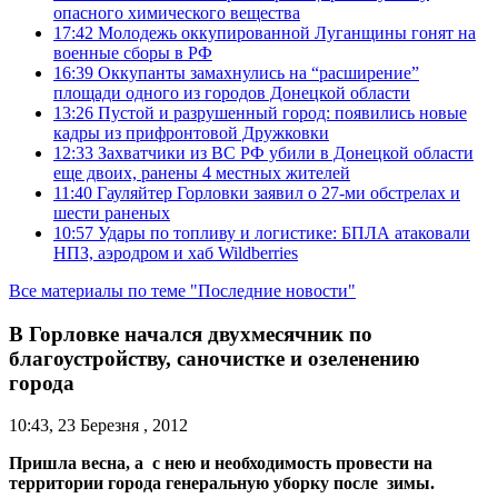
опасного химического вещества
17:42
Молодежь оккупированной Луганщины гонят на
военные сборы в РФ
16:39
Оккупанты замахнулись на “расширение”
площади одного из городов Донецкой области
13:26
Пустой и разрушенный город: появились новые
кадры из прифронтовой Дружковки
12:33
Захватчики из ВС РФ убили в Донецкой области
еще двоих, ранены 4 местных жителей
11:40
Гауляйтер Горловки заявил о 27-ми обстрелах и
шести раненых
10:57
Удары по топливу и логистике: БПЛА атаковали
НПЗ, аэродром и хаб Wildberries
Все материалы по теме "Последние новости"
В Горловке начался двухмесячник по
благоустройству, саночистке и озеленению
города
10:43, 23 Березня , 2012
Пришла весна, а с нею и необходимость провести на
территории города генеральную уборку после зимы.