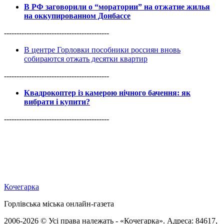
В РФ заговорили о “моратории” на отжатие жилья
на оккупированном Донбассе
------------------------------------------
В центре Горловки пособники россиян вновь
собираются отжать десятки квартир
------------------------------------------
Квадрокоптер із камерою нічного бачення: як
вибрати і купити?
------------------------------------------
Кочегарка
Горлівська міська онлайн-газета
2006-2026 © Усі права належать - «Кочегарка». Адреса: 84617,