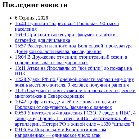
Последние новости
6 Серпня , 2026
16:40
Пушилин “нарисовал” Горловке 190 тысяч
населения
16:09
Прилади та аксесуари: флоуметр та літієві
батарейки для лічильника
15:57
Расстрел пленного под Волновахой: прокуратура
Донецкой области начала расследование
15:04
В Дружковке отменили отопительный сезон: в
городе призывают эвакуироваться
13:11
Атака на Ярославль: от “все сбили” до пожара на
НПЗ
12:28
Удары РФ по Донецкой области забрали еще одну
жизнь местного жителя, 9 человек получили ранения
11:35
Оккупанты опять заявили о планах снести десятки
многоэтажек в Северскодонецке
10:42
Цифры есть, деталей нет: новая сводка из
Горловки от оккупантов. Заявлено о раненых
09:59
Уничтожены 4 вражеских РСЗО, 7 средств ПВО, 4
танка, 3 ед. броне-, 1 – спец- и 416 – автотехники, 59 –
артиллерии. Потери РФ в живой силе – 1330 “штыков”!
09:06
На Покровском и Константиновском
направлениях — одинаковое число атак