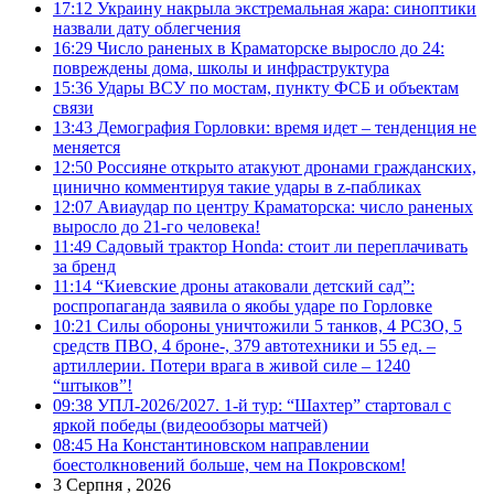
17:12
Украину накрыла экстремальная жара: синоптики
назвали дату облегчения
16:29
Число раненых в Краматорске выросло до 24:
повреждены дома, школы и инфраструктура
15:36
Удары ВСУ по мостам, пункту ФСБ и объектам
связи
13:43
Демография Горловки: время идет – тенденция не
меняется
12:50
Россияне открыто атакуют дронами гражданских,
цинично комментируя такие удары в z-пабликах
12:07
Авиаудар по центру Краматорска: число раненых
выросло до 21-го человека!
11:49
Садовый трактор Honda: стоит ли переплачивать
за бренд
11:14
“Киевские дроны атаковали детский сад”:
роспропаганда заявила о якобы ударе по Горловке
10:21
Силы обороны уничтожили 5 танков, 4 РСЗО, 5
средств ПВО, 4 броне-, 379 автотехники и 55 ед. –
артиллерии. Потери врага в живой силе – 1240
“штыков”!
09:38
УПЛ-2026/2027. 1-й тур: “Шахтер” стартовал с
яркой победы (видеообзоры матчей)
08:45
На Константиновском направлении
боестолкновений больше, чем на Покровском!
3 Серпня , 2026