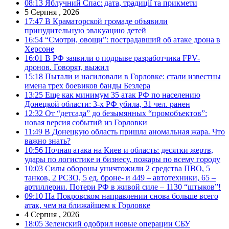
08:13
Яблучний Спас: дата, традиції та прикмети
5 Серпня , 2026
17:47
В Краматорской громаде объявили
принудительную эвакуацию детей
16:54
“Смотри, овощи”: пострадавший об атаке дрона в
Херсоне
16:01
В РФ заявили о подрыве разработчика FPV-
дронов. Говорят, выжил
15:18
Пытали и насиловали в Горловке: стали известны
имена трех боевиков банды Безлера
13:25
Еще как минимум 35 атак РФ по населению
Донецкой области: 3-х РФ убила, 31 чел. ранен
12:32
От “детсада” до безымянных “промобъектов”:
новая версия событий из Горловки
11:49
В Донецкую область пришла аномальная жара. Что
важно знать?
10:56
Ночная атака на Киев и область: десятки жертв,
удары по логистике и бизнесу, пожары по всему городу
10:03
Силы обороны уничтожили 2 средства ПВО, 5
танков, 2 РСЗО, 5 ед. броне- и 449 – автотехники, 65 –
артиллерии. Потери РФ в живой силе – 1130 “штыков”!
09:10
На Покровском направлении снова больше всего
атак, чем на ближайшем к Горловке
4 Серпня , 2026
18:05
Зеленский одобрил новые операции СБУ