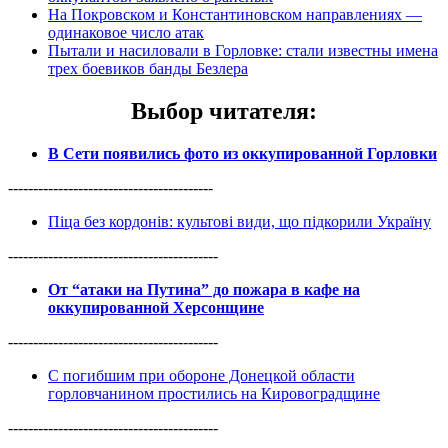
На Покровском и Константиновском направлениях —
одинаковое число атак
Пытали и насиловали в Горловке: стали известны имена
трех боевиков банды Безлера
Выбор читателя
:
В Сети появились фото из оккупированной Горловки
-----------------------------------------
Піца без кордонів: культові види, що підкорили Україну
------------------------------------------
От “атаки на Путина” до пожара в кафе на
оккупированной Херсонщине
------------------------------------------
С погибшим при обороне Донецкой области
горловчанином простились на Кировоградщине
------------------------------------------