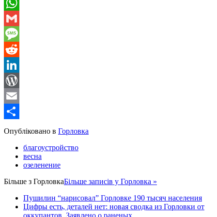
Telegram
WhatsApp
Gmail
Message
Reddit
LinkedIn
WordPress
Email
Share
Опубліковано в
Горловка
благоустройство
весна
озеленение
Більше з
Горловка
Більше записів у Горловка »
Пушилин “нарисовал” Горловке 190 тысяч населения
Цифры есть, деталей нет: новая сводка из Горловки от
оккупантов. Заявлено о раненых