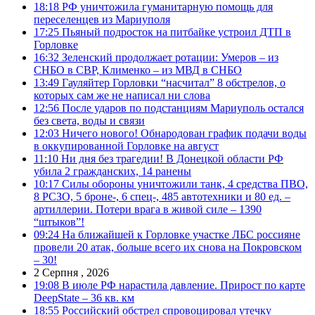
18:18
РФ уничтожила гуманитарную помощь для
переселенцев из Мариуполя
17:25
Пьяный подросток на питбайке устроил ДТП в
Горловке
16:32
Зеленский продолжает ротации: Умеров – из
СНБО в СВР, Клименко – из МВД в СНБО
13:49
Гауляйтер Горловки “насчитал” 8 обстрелов, о
которых сам же не написал ни слова
12:56
После ударов по подстанциям Мариуполь остался
без света, воды и связи
12:03
Ничего нового! Обнародован график подачи воды
в оккупированной Горловке на август
11:10
Ни дня без трагедии! В Донецкой области РФ
убила 2 гражданских, 14 ранены
10:17
Силы обороны уничтожили танк, 4 средства ПВО,
8 РСЗО, 5 броне-, 6 спец-, 485 автотехники и 80 ед. –
артиллерии. Потери врага в живой силе – 1390
“штыков”!
09:24
На ближайшей к Горловке участке ЛБС россияне
провели 20 атак, больше всего их снова на Покровском
– 30!
2 Серпня , 2026
19:08
В июле РФ нарастила давление. Прирост по карте
DeepState – 36 кв. км
18:55
Российский обстрел спровоцировал утечку