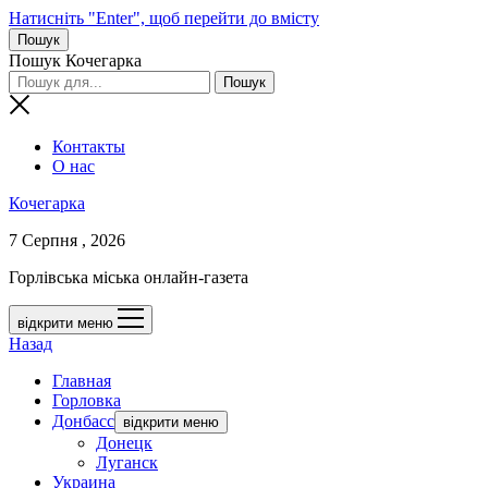
Натисніть "Enter", щоб перейти до вмісту
Пошук
Пошук Кочегарка
Контакты
О нас
Кочегарка
7 Серпня , 2026
Горлівська міська онлайн-газета
відкрити меню
Назад
Главная
Горловка
Донбасс
відкрити меню
Донецк
Луганск
Украина