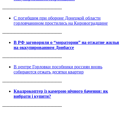
------------------------------------------
С погибшим при обороне Донецкой области
горловчанином простились на Кировоградщине
------------------------------------------
В РФ заговорили о “моратории” на отжатие жилья
на оккупированном Донбассе
------------------------------------------
В центре Горловки пособники россиян вновь
собираются отжать десятки квартир
------------------------------------------
Квадрокоптер із камерою нічного бачення: як
вибрати і купити?
------------------------------------------