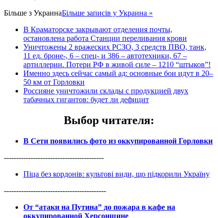
Більше з
Украина
Більше записів у Украина »
В Краматорске закрывают отделения почты,
остановлена работа Станции переливания крови
Уничтожены 2 вражеских РСЗО, 3 средств ПВО, танк,
11 ед. броне-, 6 – спец- и 386 – автотехники, 67 –
артиллерии. Потери РФ в живой силе – 1210 “штыков”!
Именно здесь сейчас самый ад: основные бои идут в 20–
50 км от Горловки
Россияне уничтожили склады с продукцией двух
табачных гигантов: будет ли дефицит
Выбор читателя
:
В Сети появились фото из оккупированной Горловки
-----------------------------------------
Піца без кордонів: культові види, що підкорили Україну
------------------------------------------
От “атаки на Путина” до пожара в кафе на
оккупированной Херсонщине