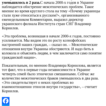
уменьшилось в 2 раза.
С начала 2000-х годов в Украине
наблюдается обострение межэтнических проблем. Такое
мнение во время круглого стола на тему «Почему украинцы
стали хуже относиться к русским?», организованного
еженедельником Комментарии, выразил директор
украинского филиала Института стран СНГ Владимир
Корнилов.
«Эта проблема, возникшая в начале 2000-х годов, постоянно
усиливается. Мы видим это по росту ксенофобских
настроений наших граждан, – сказал он. – Межэтнические
отношения внутри Украины обостряются. И надо бить в
колокола и объяснять людям, в чем заключается само понятие
гражданской нации».
Показательным, по мнению Владимира Корнилова, является
тот факт, что в первые годы независимости в Украине
четверть семей было этнически смешанными. Сейчас же
количество межэтнических браков уменьшилось в два раза.
«Это свидетельствует о неких проблемах во
взаимоотношении этносов внутри государства», – считает
Корнилов.