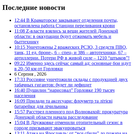
Последние новости
12:44
В Краматорске закрывают отделения почты,
остановлена работа Станции переливания крови
11:08
Z-власти взялись за вещи жителей Донецкой
области: в оккупации будут отжимать мебель и
быттехнику
10:15
Уничтожены 2 вражеских РСЗО, 3 средств ПВО,
танк, 11 ед. броне-, 6 – спец- и 386 – автотехники, 67 –
артиллерии. Потери РФ в живой силе – 1210 “штыков”!
09:22
Именно здесь сейчас самый ад: основные бои идут
в 20–50 км от Горловки
6 Серпня , 2026
17:33
Россияне уничтожили склады с продукцией двух
табачных гигантов: будет ли дефицит
16:40
Пушилин “нарисовал” Горловке 190 тысяч
населения
16:09
Прилади та аксесуари: флоуметр та літієві
батарейки для лічильника
15:57
Расстрел пленного под Волновахой: прокуратура
Донецкой области начала расследование
15:04
В Дружковке отменили отопительный сезон: в
городе призывают эвакуироваться
13:11
Атака на Ярославль: от “все сбили” до пожара на