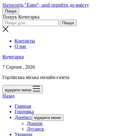
Натисніть "Enter", щоб перейти до вмісту
Пошук
Пошук Кочегарка
Контакты
О нас
Кочегарка
7 Серпня , 2026
Горлівська міська онлайн-газета
відкрити меню
Назад
Главная
Горловка
Донбасс
відкрити меню
Донецк
Луганск
Украина