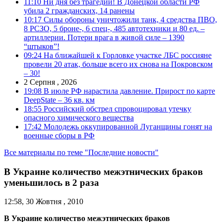
11:10
Ни дня без трагедии! В Донецкой области РФ
убила 2 гражданских, 14 ранены
10:17
Силы обороны уничтожили танк, 4 средства ПВО,
8 РСЗО, 5 броне-, 6 спец-, 485 автотехники и 80 ед. –
артиллерии. Потери врага в живой силе – 1390
“штыков”!
09:24
На ближайшей к Горловке участке ЛБС россияне
провели 20 атак, больше всего их снова на Покровском
– 30!
2 Серпня , 2026
19:08
В июле РФ нарастила давление. Прирост по карте
DeepState – 36 кв. км
18:55
Российский обстрел спровоцировал утечку
опасного химического вещества
17:42
Молодежь оккупированной Луганщины гонят на
военные сборы в РФ
Все материалы по теме "Последние новости"
В Украине количество межэтнических браков
уменьшилось в 2 раза
12:58, 30 Жовтня , 2010
В Украине количество межэтнических браков