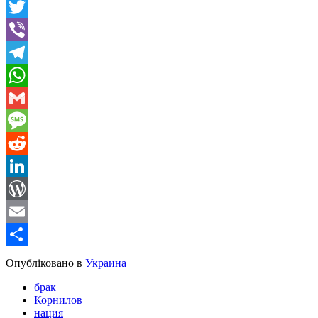
Facebook
Twitter
Viber
Telegram
WhatsApp
Gmail
Message
Reddit
LinkedIn
WordPress
Email
Share
Опубліковано в
Украина
брак
Корнилов
нация