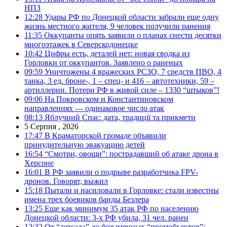
НПЗ
12:28
Удары РФ по Донецкой области забрали еще одну
жизнь местного жителя, 9 человек получили ранения
11:35
Оккупанты опять заявили о планах снести десятки
многоэтажек в Северскодонецке
10:42
Цифры есть, деталей нет: новая сводка из
Горловки от оккупантов. Заявлено о раненых
09:59
Уничтожены 4 вражеских РСЗО, 7 средств ПВО, 4
танка, 3 ед. броне-, 1 – спец- и 416 – автотехники, 59 –
артиллерии. Потери РФ в живой силе – 1330 “штыков”!
09:06
На Покровском и Константиновском
направлениях — одинаковое число атак
08:13
Яблучний Спас: дата, традиції та прикмети
5 Серпня , 2026
17:47
В Краматорской громаде объявили
принудительную эвакуацию детей
16:54
“Смотри, овощи”: пострадавший об атаке дрона в
Херсоне
16:01
В РФ заявили о подрыве разработчика FPV-
дронов. Говорят, выжил
15:18
Пытали и насиловали в Горловке: стали известны
имена трех боевиков банды Безлера
13:25
Еще как минимум 35 атак РФ по населению
Донецкой области: 3-х РФ убила, 31 чел. ранен
12:32
От “детсада” до безымянных “промобъектов”: