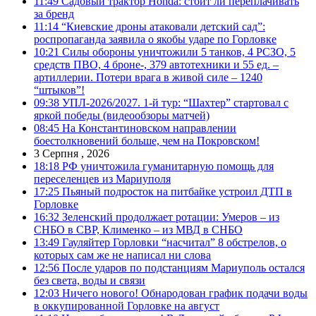
11:49
Садовый трактор Honda: стоит ли переплачивать
за бренд
11:14
“Киевские дроны атаковали детский сад”:
роспропаганда заявила о якобы ударе по Горловке
10:21
Силы обороны уничтожили 5 танков, 4 РСЗО, 5
средств ПВО, 4 броне-, 379 автотехники и 55 ед. –
артиллерии. Потери врага в живой силе – 1240
“штыков”!
09:38
УПЛ-2026/2027. 1-й тур: “Шахтер” стартовал с
яркой победы (видеообзоры матчей)
08:45
На Константиновском направлении
боестолкновений больше, чем на Покровском!
3 Серпня , 2026
18:18
РФ уничтожила гуманитарную помощь для
переселенцев из Мариуполя
17:25
Пьяный подросток на питбайке устроил ДТП в
Горловке
16:32
Зеленский продолжает ротации: Умеров – из
СНБО в СВР, Клименко – из МВД в СНБО
13:49
Гауляйтер Горловки “насчитал” 8 обстрелов, о
которых сам же не написал ни слова
12:56
После ударов по подстанциям Мариуполь остался
без света, воды и связи
12:03
Ничего нового! Обнародован график подачи воды
в оккупированной Горловке на август