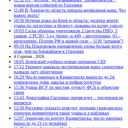
новая версия событий из Горловки
11:49
В Донецкую область пришла аномальная жара. Что
важно знать?
10:56
Ночная атака на Киев и область: десятки жертв,
удары по логистике и бизнесу, пожары по всему городу
10:03
Силы обороны уничтожили 2 средства ПВО, 5
танков, 2 РСЗО, 5 ед. броне- и 449 – автотехники, 65 –
артиллерии. Потери РФ в живой силе – 1130 “штыков”!
09:10
На Покровском направлении снова больше всего
атак, чем на ближайшем к Горловке
4 Серпня , 2026
18:05
Зеленский одобрил новые операции СБУ
17:12
Украину накрыла экстремальная жара: синоптики
назвали дату облегчения
16:29
Число раненых в Краматорске выросло до 24:
повреждены дома, школы и инфраструктура
15:36
Удары ВСУ по мостам, пункту ФСБ и объектам
связи
13:43
Демография Горловки: время идет – тенденция не
меняется
12:50
Россияне открыто атакуют дронами гражданских,
цинично комментируя такие удары в z-пабликах
12:07
Авиаудар по центру Краматорска: число раненых
выросло до 21-го человека!