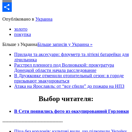
Email
Share
Опубліковано в
Украина
золото
покупка
Більше з
Украина
Більше записів у Украина »
Прилади та аксесуари: флоуметр та літієві батарейки для
лічильника
Расстрел пленного под Волновахой: прокуратура
Донецкой области начала расследование
В Дружковке отменили отопительный сезон: в городе
призывают эвакуироваться
Атака на Ярославль: от “все сбили” до пожара на НПЗ
Выбор читателя
:
В Сети появились фото из оккупированной Горловки
-----------------------------------------
Піца без кордонів: культові види, що підкорили Україну