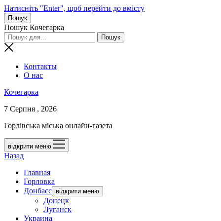
Натисніть "Enter", щоб перейти до вмісту
Пошук
Пошук Кочегарка
Контакты
О нас
Кочегарка
7 Серпня , 2026
Горлівська міська онлайн-газета
відкрити меню
Назад
Главная
Горловка
Донбасс
відкрити меню
Донецк
Луганск
Украина