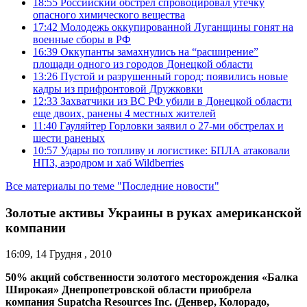
18:55
Российский обстрел спровоцировал утечку
опасного химического вещества
17:42
Молодежь оккупированной Луганщины гонят на
военные сборы в РФ
16:39
Оккупанты замахнулись на “расширение”
площади одного из городов Донецкой области
13:26
Пустой и разрушенный город: появились новые
кадры из прифронтовой Дружковки
12:33
Захватчики из ВС РФ убили в Донецкой области
еще двоих, ранены 4 местных жителей
11:40
Гауляйтер Горловки заявил о 27-ми обстрелах и
шести раненых
10:57
Удары по топливу и логистике: БПЛА атаковали
НПЗ, аэродром и хаб Wildberries
Все материалы по теме "Последние новости"
Золотые активы Украины в руках американской
компании
16:09, 14 Грудня , 2010
50% акций собственности золотого месторождения «Балка
Широкая» Днепропетровской области приобрела
компания Supatcha Resources Inc. (Денвер, Колорадо,