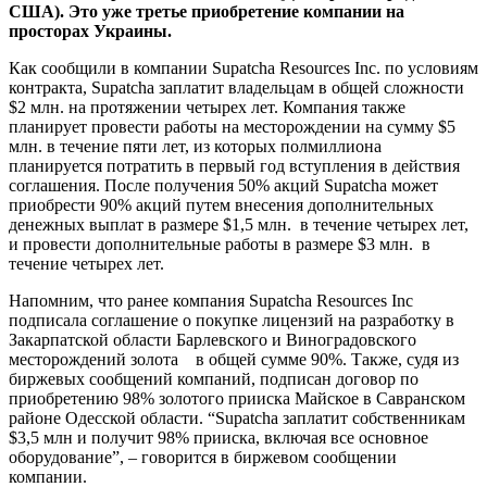
США). Это уже третье приобретение компании на
просторах Украины.
Как сообщили в компании Supatcha Resources Inc. по условиям
контракта, Supatcha заплатит владельцам в общей сложности
$2 млн. на протяжении четырех лет. Компания также
планирует провести работы на месторождении на сумму $5
млн. в течение пяти лет, из которых полмиллиона
планируется потратить в первый год вступления в действия
соглашения. После получения 50% акций Supatcha может
приобрести 90% акций путем внесения дополнительных
денежных выплат в размере $1,5 млн. в течение четырех лет,
и провести дополнительные работы в размере $3 млн. в
течение четырех лет.
Напомним, что ранее компания Supatcha Resources Inc
подписала соглашение о покупке лицензий на разработку в
Закарпатской области Барлевского и Виноградовского
месторождений золота в общей сумме 90%. Также, судя из
биржевых сообщений компаний, подписан договор по
приобретению 98% золотого прииска Майское в Савранском
районе Одесской области. “Supatcha заплатит собственникам
$3,5 млн и получит 98% прииска, включая все основное
оборудование”, – говорится в биржевом сообщении
компании.