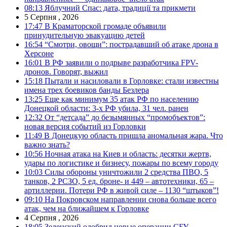
08:13
Яблучний Спас: дата, традиції та прикмети
5 Серпня , 2026
17:47
В Краматорской громаде объявили
принудительную эвакуацию детей
16:54
“Смотри, овощи”: пострадавший об атаке дрона в
Херсоне
16:01
В РФ заявили о подрыве разработчика FPV-
дронов. Говорят, выжил
15:18
Пытали и насиловали в Горловке: стали известны
имена трех боевиков банды Безлера
13:25
Еще как минимум 35 атак РФ по населению
Донецкой области: 3-х РФ убила, 31 чел. ранен
12:32
От “детсада” до безымянных “промобъектов”:
новая версия событий из Горловки
11:49
В Донецкую область пришла аномальная жара. Что
важно знать?
10:56
Ночная атака на Киев и область: десятки жертв,
удары по логистике и бизнесу, пожары по всему городу
10:03
Силы обороны уничтожили 2 средства ПВО, 5
танков, 2 РСЗО, 5 ед. броне- и 449 – автотехники, 65 –
артиллерии. Потери РФ в живой силе – 1130 “штыков”!
09:10
На Покровском направлении снова больше всего
атак, чем на ближайшем к Горловке
4 Серпня , 2026
18:05
Зеленский одобрил новые операции СБУ