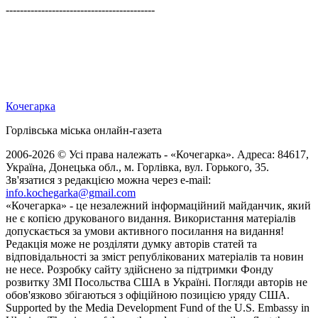
------------------------------------------
Кочегарка
Горлівська міська онлайн-газета
2006-2026 © Усі права належать - «Кочегарка». Адреса: 84617,
Україна, Донецька обл., м. Горлівка, вул. Горького, 35.
Зв'язатися з редакцією можна через e-mail:
info.kochegarka@gmail.com
«Кочегарка» - це незалежний інформаційний майданчик, який
не є копією друкованого видання. Використання матеріалів
допускається за умови активного посилання на видання!
Редакція може не розділяти думку авторів статей та
відповідальності за зміст републікованих матеріалів та новин
не несе. Розробку сайту здійснено за підтримки Фонду
розвитку ЗМІ Посольства США в Україні. Погляди авторів не
обов'язково збігаються з офіційною позицією уряду США.
Supported by the Media Development Fund of the U.S. Embassy in