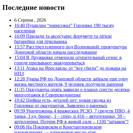
Последние новости
6 Серпня , 2026
16:40
Пушилин “нарисовал” Горловке 190 тысяч
населения
16:09
Прилади та аксесуари: флоуметр та літієві
батарейки для лічильника
15:57
Расстрел пленного под Волновахой: прокуратура
Донецкой области начала расследование
15:04
В Дружковке отменили отопительный сезон: в
городе призывают эвакуироваться
13:11
Атака на Ярославль: от “все сбили” до пожара на
НПЗ
12:28
Удары РФ по Донецкой области забрали еще одну
жизнь местного жителя, 9 человек получили ранения
11:35
Оккупанты опять заявили о планах снести десятки
многоэтажек в Северскодонецке
10:42
Цифры есть, деталей нет: новая сводка из
Горловки от оккупантов. Заявлено о раненых
09:59
Уничтожены 4 вражеских РСЗО, 7 средств ПВО, 4
танка, 3 ед. броне-, 1 – спец- и 416 – автотехники, 59 –
артиллерии. Потери РФ в живой силе – 1330 “штыков”!
09:06
На Покровском и Константиновском
направлениях — одинаковое число атак