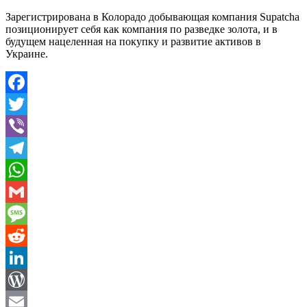
Зарегистрирована в Колорадо добывающая компания Supatcha
позиционирует себя как компания по разведке золота, и в
будущем нацеленная на покупку и развитие активов в
Украине.
Facebook
Twitter
Viber
Telegram
WhatsApp
Gmail
Message
Reddit
LinkedIn
WordPress