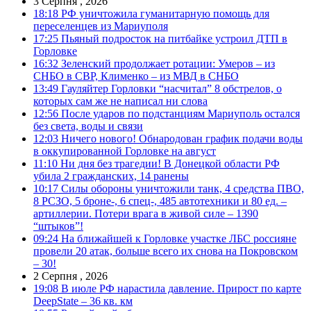
3 Серпня , 2026
18:18
РФ уничтожила гуманитарную помощь для
переселенцев из Мариуполя
17:25
Пьяный подросток на питбайке устроил ДТП в
Горловке
16:32
Зеленский продолжает ротации: Умеров – из
СНБО в СВР, Клименко – из МВД в СНБО
13:49
Гауляйтер Горловки “насчитал” 8 обстрелов, о
которых сам же не написал ни слова
12:56
После ударов по подстанциям Мариуполь остался
без света, воды и связи
12:03
Ничего нового! Обнародован график подачи воды
в оккупированной Горловке на август
11:10
Ни дня без трагедии! В Донецкой области РФ
убила 2 гражданских, 14 ранены
10:17
Силы обороны уничтожили танк, 4 средства ПВО,
8 РСЗО, 5 броне-, 6 спец-, 485 автотехники и 80 ед. –
артиллерии. Потери врага в живой силе – 1390
“штыков”!
09:24
На ближайшей к Горловке участке ЛБС россияне
провели 20 атак, больше всего их снова на Покровском
– 30!
2 Серпня , 2026
19:08
В июле РФ нарастила давление. Прирост по карте
DeepState – 36 кв. км