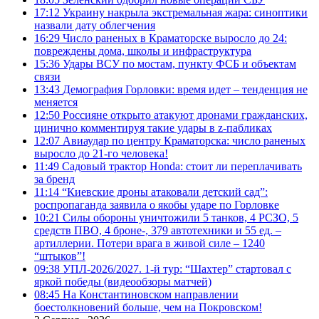
17:12
Украину накрыла экстремальная жара: синоптики
назвали дату облегчения
16:29
Число раненых в Краматорске выросло до 24:
повреждены дома, школы и инфраструктура
15:36
Удары ВСУ по мостам, пункту ФСБ и объектам
связи
13:43
Демография Горловки: время идет – тенденция не
меняется
12:50
Россияне открыто атакуют дронами гражданских,
цинично комментируя такие удары в z-пабликах
12:07
Авиаудар по центру Краматорска: число раненых
выросло до 21-го человека!
11:49
Садовый трактор Honda: стоит ли переплачивать
за бренд
11:14
“Киевские дроны атаковали детский сад”:
роспропаганда заявила о якобы ударе по Горловке
10:21
Силы обороны уничтожили 5 танков, 4 РСЗО, 5
средств ПВО, 4 броне-, 379 автотехники и 55 ед. –
артиллерии. Потери врага в живой силе – 1240
“штыков”!
09:38
УПЛ-2026/2027. 1-й тур: “Шахтер” стартовал с
яркой победы (видеообзоры матчей)
08:45
На Константиновском направлении
боестолкновений больше, чем на Покровском!