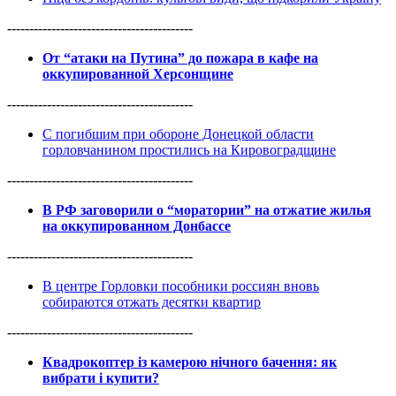
------------------------------------------
От “атаки на Путина” до пожара в кафе на
оккупированной Херсонщине
------------------------------------------
С погибшим при обороне Донецкой области
горловчанином простились на Кировоградщине
------------------------------------------
В РФ заговорили о “моратории” на отжатие жилья
на оккупированном Донбассе
------------------------------------------
В центре Горловки пособники россиян вновь
собираются отжать десятки квартир
------------------------------------------
Квадрокоптер із камерою нічного бачення: як
вибрати і купити?