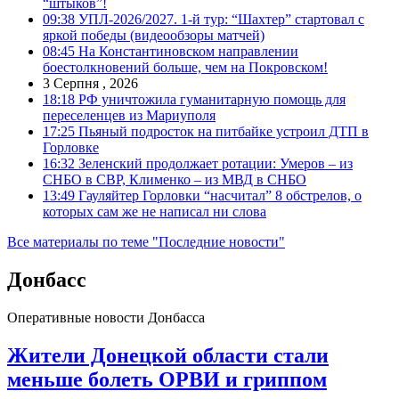
“штыков”!
09:38
УПЛ-2026/2027. 1-й тур: “Шахтер” стартовал с
яркой победы (видеообзоры матчей)
08:45
На Константиновском направлении
боестолкновений больше, чем на Покровском!
3 Серпня , 2026
18:18
РФ уничтожила гуманитарную помощь для
переселенцев из Мариуполя
17:25
Пьяный подросток на питбайке устроил ДТП в
Горловке
16:32
Зеленский продолжает ротации: Умеров – из
СНБО в СВР, Клименко – из МВД в СНБО
13:49
Гауляйтер Горловки “насчитал” 8 обстрелов, о
которых сам же не написал ни слова
Все материалы по теме "Последние новости"
Донбасс
Оперативные новости Донбасса
Жители Донецкой области стали
меньше болеть ОРВИ и гриппом