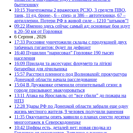
быттехнику
10:15
Уничтожены 2 вражеских РСЗО, 3 средств ПВО,
танк, 11 ед. броне-, 6 – спец- и 386 – автотехники, 67 –
артиллерии. Потери РФ в живой силе – 1210 “штыков”!
09:22
Именно здесь сейчас самый ад: основные бои идут
в 20–50 км от Горловки
6 Серпня , 2026
17:33
Россияне уничтожили склады с продукцией двух
табачных гигантов: будет ли дефицит
16:40
Пушилин “нарисовал” Горловке 190 тысяч
населения
16:09
Прилади та аксесуари: флоуметр та літієві
батарейки для лічильника
15:57
Расстрел пленного под Волновахой: прокуратура
Донецкой области начала расследование
15:04
В Дружковке отменили отопительный сезон: в
городе призывают эвакуироваться
13:11
Атака на Ярославль: от “все сбили” до пожара на
НПЗ
12:28
Удары РФ по Донецкой области забрали еще одну
жизнь местного жителя, 9 человек получили ранения
11:35
Оккупанты опять заявили о планах снести десятки
многоэтажек в Северскодонецке
10:42
Цифры есть, деталей нет: новая сводка из
Горловки от оккупантов. Заявлено о раненых