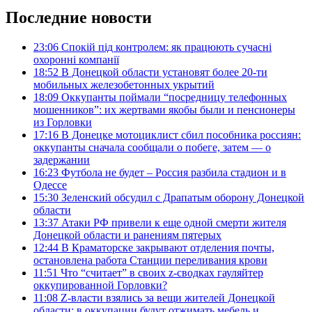
Последние новости
23:06
Спокій під контролем: як працюють сучасні
охоронні компанії
18:52
В Донецкой области установят более 20-ти
мобильных железобетонных укрытий
18:09
Оккупанты поймали “посредницу телефонных
мошенников”: их жертвами якобы были и пенсионеры
из Горловки
17:16
В Донецке мотоциклист сбил пособника россиян:
оккупанты сначала сообщали о побеге, затем — о
задержании
16:23
Футбола не будет – Россия разбила стадион и в
Одессе
15:30
Зеленский обсудил с Драпатым оборону Донецкой
области
13:37
Атаки РФ привели к еще одной смерти жителя
Донецкой области и ранениям пятерых
12:44
В Краматорске закрывают отделения почты,
остановлена работа Станции переливания крови
11:51
Что “считает” в своих z-сводках гауляйтер
оккупированной Горловки?
11:08
Z-власти взялись за вещи жителей Донецкой
области: в оккупации будут отжимать мебель и