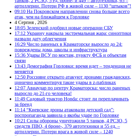
танков, 2 РСЗО, 5 ед. броне- и 449 – автотехники, 65 –
артиллерии. Потери РФ в живой силе – 1130 “штыков”!
09:10
На Покровском направлении снова больше всего
атак, чем на ближайшем к Горловке
4 Серпня , 2026
18:05
Зеленский одобрил новые операции СБУ
17:12
Украину накрыла экстремальная жара: синоптики
назвали дату облегчения
16:29
Число раненых в Краматорске выросло до 24:
повреждены дома, школы и инфраструктура
15:36
Удары ВСУ по мостам, пункту ФСБ и объектам
связи
13:43
Демография Горловки: время идет – тенденция не
меняется
12:50
Россияне открыто атакуют дронами гражданских,
цинично комментируя такие удары в z-пабликах
12:07
Авиаудар по центру Краматорска: число раненых
выросло до 21-го человека!
11:49
Садовый трактор Honda: стоит ли переплачивать
за бренд
11:14
“Киевские дроны атаковали детский сад”:
роспропаганда заявила о якобы ударе по Горловке
10:21
Силы обороны уничтожили 5 танков, 4 РСЗО, 5
средств ПВО, 4 броне-, 379 автотехники и 55 ед. –
артиллерии. Потери врага в живой силе – 1240