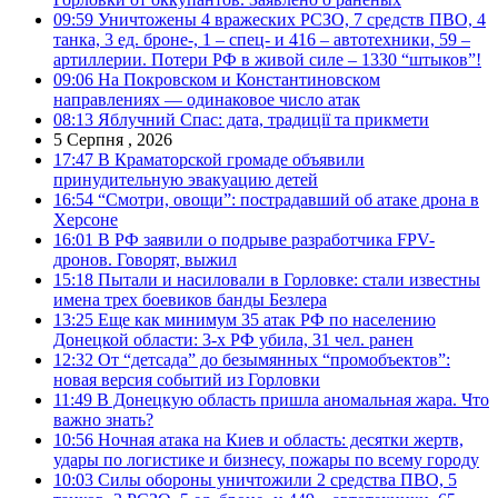
09:59
Уничтожены 4 вражеских РСЗО, 7 средств ПВО, 4
танка, 3 ед. броне-, 1 – спец- и 416 – автотехники, 59 –
артиллерии. Потери РФ в живой силе – 1330 “штыков”!
09:06
На Покровском и Константиновском
направлениях — одинаковое число атак
08:13
Яблучний Спас: дата, традиції та прикмети
5 Серпня , 2026
17:47
В Краматорской громаде объявили
принудительную эвакуацию детей
16:54
“Смотри, овощи”: пострадавший об атаке дрона в
Херсоне
16:01
В РФ заявили о подрыве разработчика FPV-
дронов. Говорят, выжил
15:18
Пытали и насиловали в Горловке: стали известны
имена трех боевиков банды Безлера
13:25
Еще как минимум 35 атак РФ по населению
Донецкой области: 3-х РФ убила, 31 чел. ранен
12:32
От “детсада” до безымянных “промобъектов”:
новая версия событий из Горловки
11:49
В Донецкую область пришла аномальная жара. Что
важно знать?
10:56
Ночная атака на Киев и область: десятки жертв,
удары по логистике и бизнесу, пожары по всему городу
10:03
Силы обороны уничтожили 2 средства ПВО, 5