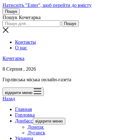
Натисніть "Enter", щоб перейти до вмісту
Пошук
Пошук Кочегарка
Контакты
О нас
Кочегарка
8 Серпня , 2026
Горлівська міська онлайн-газета
відкрити меню
Назад
Главная
Горловка
Донбасс
відкрити меню
Донецк
Луганск
Украина