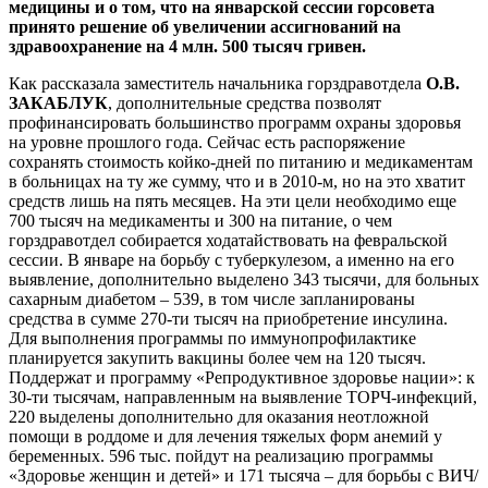
медицины и о том, что на январской сессии горсовета
принято решение об увеличении ассигнований на
здравоохранение на 4 млн. 500 тысяч гривен.
Как рассказала заместитель начальника горздравотдела
О.В.
ЗАКАБЛУК
, дополнительные средства позволят
профинансировать большинство программ охраны здоровья
на уровне прошлого года. Сейчас есть распоряжение
сохранять стоимость койко-дней по питанию и медикаментам
в больницах на ту же сумму, что и в 2010-м, но на это хватит
средств лишь на пять месяцев. На эти цели необходимо еще
700 тысяч на медикаменты и 300 на питание, о чем
горздравотдел собирается ходатайствовать на февральской
сессии. В январе на борьбу с туберкулезом, а именно на его
выявление, дополнительно выделено 343 тысячи, для больных
сахарным диабетом – 539, в том числе запланированы
средства в сумме 270-ти тысяч на приобретение инсулина.
Для выполнения программы по иммунопрофилактике
планируется закупить вакцины более чем на 120 тысяч.
Поддержат и программу «Репродуктивное здоровье нации»: к
30-ти тысячам, направленным на выявление ТОРЧ-инфекций,
220 выделены дополнительно для оказания неотложной
помощи в роддоме и для лечения тяжелых форм анемий у
беременных. 596 тыс. пойдут на реализацию программы
«Здоровье женщин и детей» и 171 тысяча – для борьбы с ВИЧ/