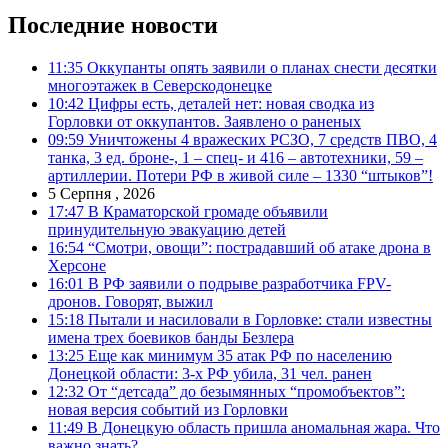
Последние новости
11:35
Оккупанты опять заявили о планах снести десятки
многоэтажек в Северскодонецке
10:42
Цифры есть, деталей нет: новая сводка из
Горловки от оккупантов. Заявлено о раненых
09:59
Уничтожены 4 вражеских РСЗО, 7 средств ПВО, 4
танка, 3 ед. броне-, 1 – спец- и 416 – автотехники, 59 –
артиллерии. Потери РФ в живой силе – 1330 “штыков”!
5 Серпня , 2026
17:47
В Краматорской громаде объявили
принудительную эвакуацию детей
16:54
“Смотри, овощи”: пострадавший об атаке дрона в
Херсоне
16:01
В РФ заявили о подрыве разработчика FPV-
дронов. Говорят, выжил
15:18
Пытали и насиловали в Горловке: стали известны
имена трех боевиков банды Безлера
13:25
Еще как минимум 35 атак РФ по населению
Донецкой области: 3-х РФ убила, 31 чел. ранен
12:32
От “детсада” до безымянных “промобъектов”:
новая версия событий из Горловки
11:49
В Донецкую область пришла аномальная жара. Что
важно знать?