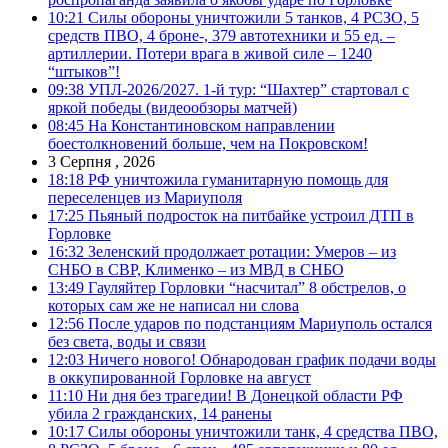
10:21
Силы обороны уничтожили 5 танков, 4 РСЗО, 5
средств ПВО, 4 броне-, 379 автотехники и 55 ед. –
артиллерии. Потери врага в живой силе – 1240
“штыков”!
09:38
УПЛ-2026/2027. 1-й тур: “Шахтер” стартовал с
яркой победы (видеообзоры матчей)
08:45
На Константиновском направлении
боестолкновений больше, чем на Покровском!
3 Серпня , 2026
18:18
РФ уничтожила гуманитарную помощь для
переселенцев из Мариуполя
17:25
Пьяный подросток на питбайке устроил ДТП в
Горловке
16:32
Зеленский продолжает ротации: Умеров – из
СНБО в СВР, Клименко – из МВД в СНБО
13:49
Гауляйтер Горловки “насчитал” 8 обстрелов, о
которых сам же не написал ни слова
12:56
После ударов по подстанциям Мариуполь остался
без света, воды и связи
12:03
Ничего нового! Обнародован график подачи воды
в оккупированной Горловке на август
11:10
Ни дня без трагедии! В Донецкой области РФ
убила 2 гражданских, 14 ранены
10:17
Силы обороны уничтожили танк, 4 средства ПВО,