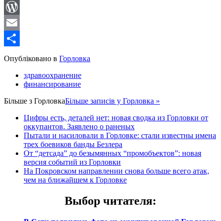
LinkedIn
WordPress
Email
Share
Опубліковано в
Горловка
здравоохранение
финансирование
Більше з
Горловка
Більше записів у Горловка »
Цифры есть, деталей нет: новая сводка из Горловки от
оккупантов. Заявлено о раненых
Пытали и насиловали в Горловке: стали известны имена
трех боевиков банды Безлера
От “детсада” до безымянных “промобъектов”: новая
версия событий из Горловки
На Покровском направлении снова больше всего атак,
чем на ближайшем к Горловке
Выбор читателя
: