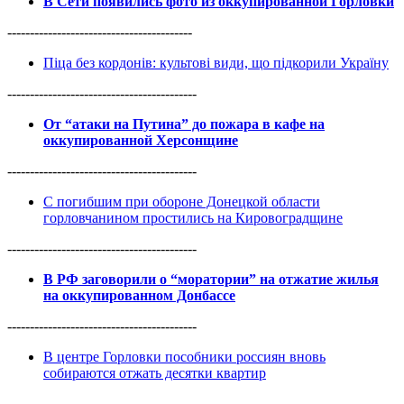
В Сети появились фото из оккупированной Горловки
-----------------------------------------
Піца без кордонів: культові види, що підкорили Україну
------------------------------------------
От “атаки на Путина” до пожара в кафе на
оккупированной Херсонщине
------------------------------------------
С погибшим при обороне Донецкой области
горловчанином простились на Кировоградщине
------------------------------------------
В РФ заговорили о “моратории” на отжатие жилья
на оккупированном Донбассе
------------------------------------------
В центре Горловки пособники россиян вновь
собираются отжать десятки квартир
------------------------------------------