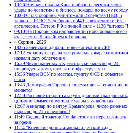
10:56
Ночная атака на Киев и область: десятки жертв,
удары по логистике и бизнесу, пожары по всему городу
10:03
Силы обороны уничтожили 2 средства ПВО, 5
танков, 2 РСЗО, 5 ед. броне- и 449 – автотехники, 65 –
артиллерии. Потери РФ в живой силе – 1130 “штыков”!
09:10
На Покровском направлении снова больше всего
атак, чем на ближайшем к Горловке
4 Серпня , 2026
18:05
Зеленский одобрил новые операции СБУ
17:12
Украину накрыла экстремальная жара: синоптики
назвали дату облегчения
16:29
Число раненых в Краматорске выросло до 24:
повреждены дома, школы и инфраструктура
15:36
Удары ВСУ по мостам, пункту ФСБ и объектам
связи
13:43
Демография Горловки: время идет – тенденция не
меняется
12:50
Россияне открыто атакуют дронами гражданских,
цинично комментируя такие удары в z-пабликах
12:07
Авиаудар по центру Краматорска: число раненых
выросло до 21-го человека!
11:49
Садовый трактор Honda: стоит ли переплачивать
за бренд
11:14
“Киевские дроны атаковали детский сад”:
роспропаганда заявила о якобы ударе по Горловке