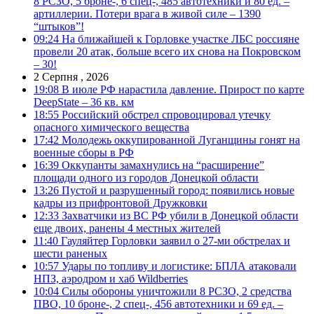
8 РСЗО, 5 броне-, 6 спец-, 485 автотехники и 80 ед. –
артиллерии. Потери врага в живой силе – 1390
“штыков”!
09:24
На ближайшей к Горловке участке ЛБС россияне
провели 20 атак, больше всего их снова на Покровском
– 30!
2 Серпня , 2026
19:08
В июле РФ нарастила давление. Прирост по карте
DeepState – 36 кв. км
18:55
Российский обстрел спровоцировал утечку
опасного химического вещества
17:42
Молодежь оккупированной Луганщины гонят на
военные сборы в РФ
16:39
Оккупанты замахнулись на “расширение”
площади одного из городов Донецкой области
13:26
Пустой и разрушенный город: появились новые
кадры из прифронтовой Дружковки
12:33
Захватчики из ВС РФ убили в Донецкой области
еще двоих, ранены 4 местных жителей
11:40
Гауляйтер Горловки заявил о 27-ми обстрелах и
шести раненых
10:57
Удары по топливу и логистике: БПЛА атаковали
НПЗ, аэродром и хаб Wildberries
10:04
Силы обороны уничтожили 8 РСЗО, 2 средства
ПВО, 10 броне-, 2 спец-, 456 автотехники и 69 ед. –