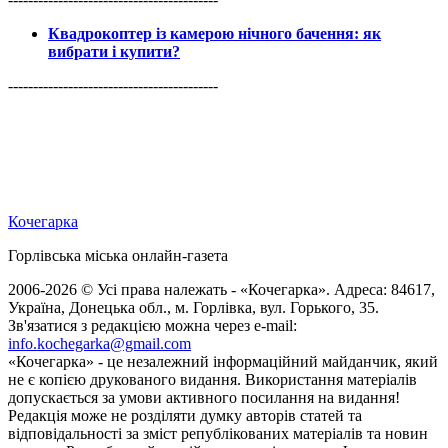
Квадрокоптер із камерою нічного бачення: як
вибрати і купити?
------------------------------------------
Кочегарка
Горлівська міська онлайн-газета
2006-2026 © Усі права належать - «Кочегарка». Адреса: 84617,
Україна, Донецька обл., м. Горлівка, вул. Горького, 35.
Зв'язатися з редакцією можна через e-mail:
info.kochegarka@gmail.com
«Кочегарка» - це незалежний інформаційний майданчик, який
не є копією друкованого видання. Використання матеріалів
допускається за умови активного посилання на видання!
Редакція може не розділяти думку авторів статей та
відповідальності за зміст републікованих матеріалів та новин