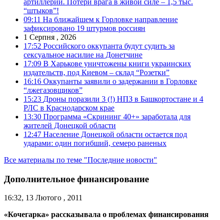
артиллерии. Потери врага в живой силе – 1,5 тыс.
“штыков”!
09:11
На ближайшем к Горловке направление
зафиксировано 19 штурмов россиян
1 Серпня , 2026
17:52
Российского оккупанта будут судить за
сексуальное насилие на Донетчине
17:09
В Харькове уничтожены книги украинских
издательств, под Киевом – склад “Розетки”
16:16
Оккупанты заявили о задержании в Горловке
“лжегазовщиков”
15:23
Дроны поразили 3 (!) НПЗ в Башкортостане и 4
РЛС в Краснодарском крае
13:30
Программа «Скрининг 40+» заработала для
жителей Донецкой области
12:47
Население Донецкой области остается под
ударами: один погибший, семеро раненых
Все материалы по теме "Последние новости"
Дополнительное финансирование
16:32, 13 Лютого , 2011
«Кочегарка» рассказывала о проблемах финансирования