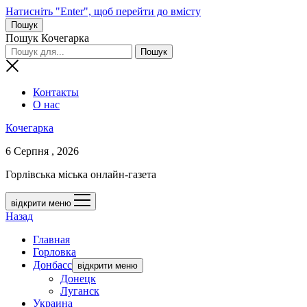
Натисніть "Enter", щоб перейти до вмісту
Пошук
Пошук Кочегарка
Контакты
О нас
Кочегарка
6 Серпня , 2026
Горлівська міська онлайн-газета
відкрити меню
Назад
Главная
Горловка
Донбасс
відкрити меню
Донецк
Луганск
Украина