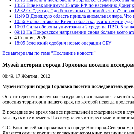
13:25
Еще как минимум 35 атак РФ по населению Донецкой
12:32
От “детсада” до безымянных “промобъектов”: новая
11:49
В Донецкую область пришла аномальная жара. Что 
10:56
Ночная атака на Киев и область: десятки жертв, уд
10:03
Силы обороны уничтожили 2 средства ПВО, 5 танков
09:10
На Покровском направлении снова больше всего ат
4 Серпня , 2026
18:05
Зеленский одобрил новые операции СБУ
Все материалы по теме "Последние новости"
Музей истории города Горловка посетил исследо
08:49, 17 Жовтня , 2012
Музей истории города Горловка посетил исследователь дре
Он с интересом прослушал экскурсию, познакомился с музейны
освоения территории нашего края, по которой некогда пролегал
В последнее же время мы все пристальней всматриваемся в глу
заглянуть в те времена. Поэтому, очень интересными и полезн
С.С. Воинов сейчас проживает в городе Новгород-Северском, н
Является самым крупным коллекционером книг, различных изда