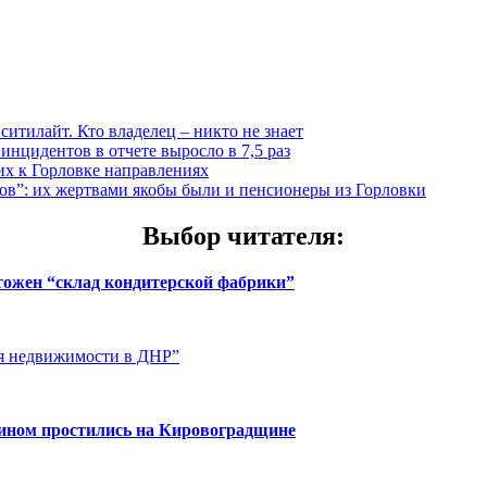
итилайт. Кто владелец – никто не знает
инцидентов в отчете выросло в 7,5 раз
х к Горловке направлениях
”: их жертвами якобы были и пенсионеры из Горловки
Выбор читателя
:
чтожен “склад кондитерской фабрики”
ия недвижимости в ДНР”
нином простились на Кировоградщине