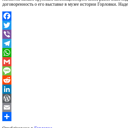
договоренность о его выставке в музее истории Горловки. Наде
Facebook
Twitter
Viber
Telegram
WhatsApp
Gmail
Message
Reddit
LinkedIn
WordPress
Email
Share