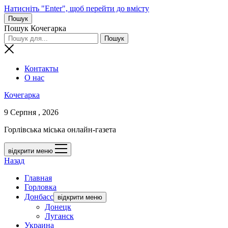
Натисніть "Enter", щоб перейти до вмісту
Пошук
Пошук Кочегарка
Контакты
О нас
Кочегарка
9 Серпня , 2026
Горлівська міська онлайн-газета
відкрити меню
Назад
Главная
Горловка
Донбасс
відкрити меню
Донецк
Луганск
Украина