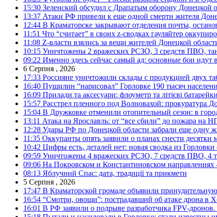
15:30
Зеленский обсудил с Драпатым оборону Донецкой 
13:37
Атаки РФ привели к еще одной смерти жителя Доне
12:44
В Краматорске закрывают отделения почты, остано
11:51
Что “считает” в своих z-сводках гауляйтер оккупи
11:08
Z-власти взялись за вещи жителей Донецкой област
10:15
Уничтожены 2 вражеских РСЗО, 3 средств ПВО, танк,
09:22
Именно здесь сейчас самый ад: основные бои идут 
6 Серпня , 2026
17:33
Россияне уничтожили склады с продукцией двух та
16:40
Пушилин “нарисовал” Горловке 190 тысяч населен
16:09
Прилади та аксесуари: флоуметр та літієві батарейк
15:57
Расстрел пленного под Волновахой: прокуратура До
15:04
В Дружковке отменили отопительный сезон: в горо
13:11
Атака на Ярославль: от “все сбили” до пожара на Н
12:28
Удары РФ по Донецкой области забрали еще одну ж
11:35
Оккупанты опять заявили о планах снести десятки 
10:42
Цифры есть, деталей нет: новая сводка из Горловки
09:59
Уничтожены 4 вражеских РСЗО, 7 средств ПВО, 4 тан
09:06
На Покровском и Константиновском направлениях 
08:13
Яблучний Спас: дата, традиції та прикмети
5 Серпня , 2026
17:47
В Краматорской громаде объявили принудительную
16:54
“Смотри, овощи”: пострадавший об атаке дрона в Х
16:01
В РФ заявили о подрыве разработчика FPV-дронов.
15:18
Пытали и насиловали в Горловке: стали известны и