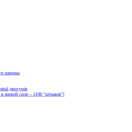
ти ранены
інії двигунів
Ф в живой силе – 1190 “штыков”!