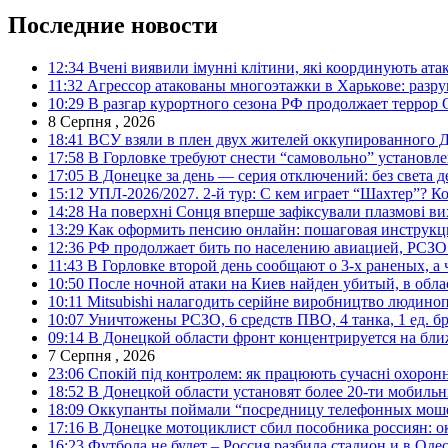
Последние новости
12:34
Вчені виявили імунні клітини, які координують ата
11:32
Агрессор атакованы многоэтажки в Харькове: разр
10:29
В разгар курортного сезона РФ продолжает террор
8 Серпня , 2026
18:41
ВСУ взяли в плен двух жителей оккупированного Д
17:58
В Горловке требуют снести “самовольно” установле
17:05
В Донецке за день — серия отключений: без света д
15:12
УПЛ-2026/2027. 2-й тур: С кем играет “Шахтер”? Ко
14:28
На поверхні Сонця вперше зафіксували плазмові ви
13:29
Как оформить пенсию онлайн: пошаговая инструк
12:36
РФ продолжает бить по населению авиацией, РСЗО 
11:43
В Горловке второй день сообщают о 3-х раненых, а 
10:50
После ночной атаки на Киев найден убитый, в обла
10:11
Mitsubishi налагодить серійне виробництво людинопо
10:07
Уничтожены РСЗО, 6 средств ПВО, 4 танка, 1 ед. бр
09:14
В Донецкой области фронт концентрируется на бл
7 Серпня , 2026
23:06
Спокій під контролем: як працюють сучасні охоронн
18:52
В Донецкой области установят более 20-ти мобил
18:09
Оккупанты поймали “посредницу телефонных моше
17:16
В Донецке мотоциклист сбил пособника россиян: о
16:23
Футбола не будет – Россия разбила стадион и в Оде