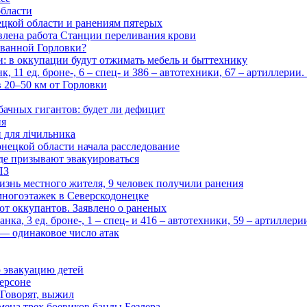
области
цкой области и ранениям пятерых
влена работа Станции переливания крови
рованной Горловки?
и: в оккупации будут отжимать мебель и быттехнику
 11 ед. броне-, 6 – спец- и 386 – автотехники, 67 – артиллерии
в 20–50 км от Горловки
бачных гигантов: будет ли дефицит
ия
и для лічильника
нецкой области начала расследование
де призывают эвакуироваться
ПЗ
изнь местного жителя, 9 человек получили ранения
многоэтажек в Северскодонецке
 от оккупантов. Заявлено о раненых
ка, 3 ед. броне-, 1 – спец- и 416 – автотехники, 59 – артиллер
— одинаковое число атак
 эвакуацию детей
ерсоне
 Говорят, выжил
мена трех боевиков банды Безлера