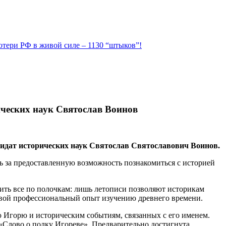
Потери РФ в живой силе – 1130 “штыков”!
ических наук Святослав Воинов
дидат исторических наук Святослав Святославович Воинов.
ь за предоставленную возможность познакомиться с историей
жить все по полочкам: лишь летописи позволяют историкам
 свой профессиональный опыт изучению древнего времени.
ю Игорю и историческим событиям, связанных с его именем.
«Слово о полку Игореве». Предварительно достигнута