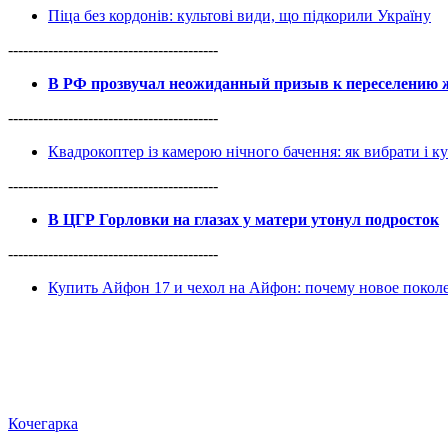
Піца без кордонів: культові види, що підкорили Україну
------------------------------------------
В РФ прозвучал неожиданный призыв к переселению ж
------------------------------------------
Квадрокоптер із камерою нічного бачення: як вибрати і к
------------------------------------------
В ЦГР Горловки на глазах у матери утонул подросток
------------------------------------------
Купить Айфон 17 и чехол на Айфон: почему новое покол
Кочегарка