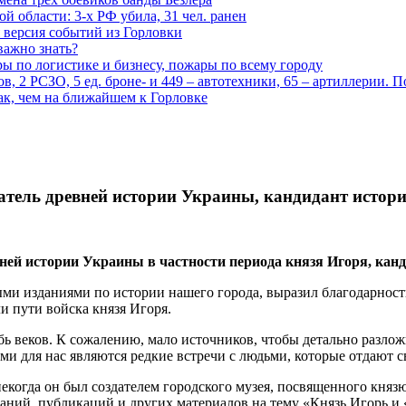
 области: 3-х РФ убила, 31 чел. ранен
 версия событий из Горловки
важно знать?
ары по логистике и бизнесу, пожары по всему городу
, 2 РСЗО, 5 ед. броне- и 449 – автотехники, 65 – артиллерии. 
ак, чем на ближайшем к Горловке
ватель древней истории Украины, кандидант истор
вней истории Украины в частности периода князя Игоря, кан
ми изданиями по истории нашего города, выразил благодарност
и пути войска князя Игоря.
бь веков. К сожалению, мало источников, чтобы детально разло
ыми для нас являются редкие встречи с людьми, которые отдают
екогда он был создателем городского музея, посвященного княз
ний, публикаций и других материалов на тему «Князь Игорь и 