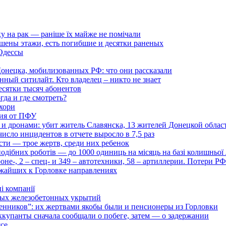
ку на рак — раніше їх майже не помічали
ушены этажи, есть погибшие и десятки раненых
 Одессы
онецка, мобилизованных РФ: что они рассказали
нный ситилайт. Кто владелец – никто не знает
есятки тысяч абонентов
гда и где смотреть?
хори
ция от ПФУ
и дронами: убит житель Славянска, 13 жителей Донецкой облас
число инцидентов в отчете выросло в 7,5 раз
сти — трое жертв, среди них ребенок
дібних роботів — до 1000 одиниць на місяць на базі колишньої л
оне-, 2 – спец- и 349 – автотехники, 58 – артиллерии. Потери Р
ижайших к Горловке направлениях
і компанії
ьных железобетонных укрытий
нников”: их жертвами якобы были и пенсионеры из Горловки
ккупанты сначала сообщали о побеге, затем — о задержании
ссе