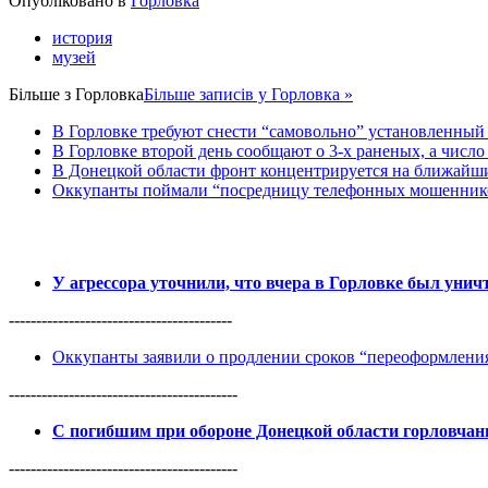
Опубліковано в
Горловка
история
музей
Більше з
Горловка
Більше записів у Горловка »
В Горловке требуют снести “самовольно” установленный с
В Горловке второй день сообщают о 3-х раненых, а число 
В Донецкой области фронт концентрируется на ближайши
Оккупанты поймали “посредницу телефонных мошенников
У агрессора уточнили, что вчера в Горловке был уни
-----------------------------------------
Оккупанты заявили о продлении сроков “переоформлен
------------------------------------------
С погибшим при обороне Донецкой области горловча
------------------------------------------