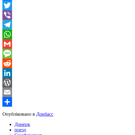
Facebook
Twitter
Viber
Telegram
WhatsApp
Gmail
Message
Reddit
LinkedIn
WordPress
Email
Share
Опубліковано в
Донбасс
Донецк
поезд