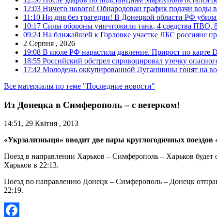
12:03
Ничего нового! Обнародован график подачи воды в
11:10
Ни дня без трагедии! В Донецкой области РФ убила
10:17
Силы обороны уничтожили танк, 4 средства ПВО, 8 Р
09:24
На ближайшей к Горловке участке ЛБС россияне про
2 Серпня , 2026
19:08
В июле РФ нарастила давление. Прирост по карте De
18:55
Российский обстрел спровоцировал утечку опасног
17:42
Молодежь оккупированной Луганщины гонят на во
Все материалы по теме "Последние новости"
Из Донецка в Симферополь – с ветерком!
14:51, 29 Квітня , 2013
«Укрзализныця» вводит две пары круглогодичных поездов 
Поезд в направлении Харьков – Симферополь – Харьков будет о
Харьков в 22:13.
Поезд по направлению Донецк – Симферополь – Донецк отправля
22:19.