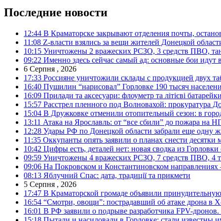
Последние новости
12:44
В Краматорске закрывают отделения почты, остано
11:08
Z-власти взялись за вещи жителей Донецкой област
10:15
Уничтожены 2 вражеских РСЗО, 3 средств ПВО, танк,
09:22
Именно здесь сейчас самый ад: основные бои идут 
6 Серпня , 2026
17:33
Россияне уничтожили склады с продукцией двух та
16:40
Пушилин “нарисовал” Горловке 190 тысяч населен
16:09
Прилади та аксесуари: флоуметр та літієві батарейк
15:57
Расстрел пленного под Волновахой: прокуратура До
15:04
В Дружковке отменили отопительный сезон: в горо
13:11
Атака на Ярославль: от “все сбили” до пожара на Н
12:28
Удары РФ по Донецкой области забрали еще одну ж
11:35
Оккупанты опять заявили о планах снести десятки 
10:42
Цифры есть, деталей нет: новая сводка из Горловки
09:59
Уничтожены 4 вражеских РСЗО, 7 средств ПВО, 4 тан
09:06
На Покровском и Константиновском направлениях 
08:13
Яблучний Спас: дата, традиції та прикмети
5 Серпня , 2026
17:47
В Краматорской громаде объявили принудительную
16:54
“Смотри, овощи”: пострадавший об атаке дрона в Х
16:01
В РФ заявили о подрыве разработчика FPV-дронов.
15:18
Пытали и насиловали в Горловке: стали известны и