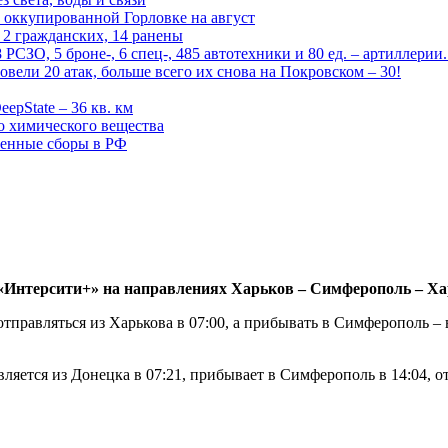
 оккупированной Горловке на август
 2 гражданских, 14 ранены
СЗО, 5 броне-, 6 спец-, 485 автотехники и 80 ед. – артиллерии
вели 20 атак, больше всего их снова на Покровском – 30!
epState – 36 кв. км
о химического вещества
енные сборы в РФ
«Интерсити+» на направлениях Харьков – Симферополь – Ха
тправляться из Харькова в 07:00, а прибывать в Симферополь – 
ется из Донецка в 07:21, прибывает в Симферополь в 14:04, от