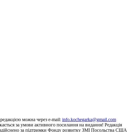
з редакцією можна через e-mail:
info.kochegarka@gmail.com
кається за умови активного посилання на видання! Редакція
йту здійснено за підтримки Фонду розвитку ЗМІ Посольства США