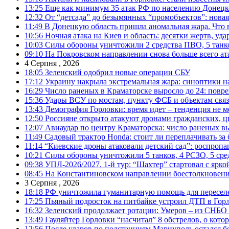
13:25
Еще как минимум 35 атак РФ по населению Донецкой
12:32
От “детсада” до безымянных “промобъектов”: новая
11:49
В Донецкую область пришла аномальная жара. Что 
10:56
Ночная атака на Киев и область: десятки жертв, уд
10:03
Силы обороны уничтожили 2 средства ПВО, 5 танков
09:10
На Покровском направлении снова больше всего ат
4 Серпня , 2026
18:05
Зеленский одобрил новые операции СБУ
17:12
Украину накрыла экстремальная жара: синоптики н
16:29
Число раненых в Краматорске выросло до 24: повр
15:36
Удары ВСУ по мостам, пункту ФСБ и объектам свя
13:43
Демография Горловки: время идет – тенденция не м
12:50
Россияне открыто атакуют дронами гражданских, ц
12:07
Авиаудар по центру Краматорска: число раненых вы
11:49
Садовый трактор Honda: стоит ли переплачивать за
11:14
“Киевские дроны атаковали детский сад”: роспропаг
10:21
Силы обороны уничтожили 5 танков, 4 РСЗО, 5 средс
09:38
УПЛ-2026/2027. 1-й тур: “Шахтер” стартовал с ярк
08:45
На Константиновском направлении боестолкновени
3 Серпня , 2026
18:18
РФ уничтожила гуманитарную помощь для пересел
17:25
Пьяный подросток на питбайке устроил ДТП в Гор
16:32
Зеленский продолжает ротации: Умеров – из СНБО
13:49
Гауляйтер Горловки “насчитал” 8 обстрелов, о кото
12:56
После ударов по подстанциям Мариуполь остался без