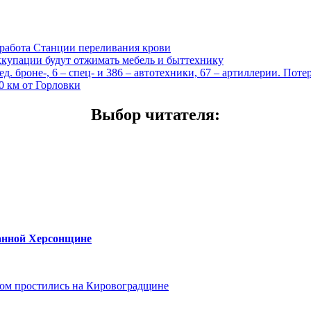
 работа Станции переливания крови
оккупации будут отжимать мебель и быттехнику
. броне-, 6 – спец- и 386 – автотехники, 67 – артиллерии. Пот
0 км от Горловки
Выбор читателя
:
ванной Херсонщине
ом простились на Кировоградщине