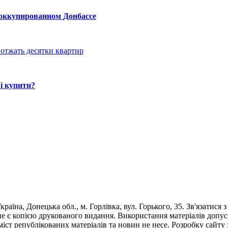
 оккупированном Донбассе
отжать десятки квартир
і купити?
раїна, Донецька обл., м. Горлівка, вул. Горького, 35. Зв'язатися 
е є копією друкованого видання. Використання матеріалів допус
 зміст републікованих матеріалів та новин не несе. Розробку са