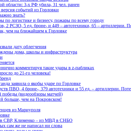
 области: 3-х РФ убила, 31 чел. ранен
 версия событий из Горловки
важно знать?
ары по логистике и бизнесу, пожары по всему городу
, 2 РСЗО, 5 ед. броне- и 449 – автотехники, 65 – артиллерии. 
ак, чем на ближайшем к Горловке
азвали дату облегчения
еждены дома, школы и инфраструктура
зи
еняется
инично комментируя такие удары в z-пабликах
росло до 21-го человека!
 бренд
анда заявила о якобы ударе по Горловке
тв ПВО, 4 броне-, 379 автотехники и 55 ед. – артиллерии. Поте
ой победы (видеообзоры матчей)
й больше, чем на Покровском!
енцев из Мариуполя
ловке
 в СВР, Клименко – из МВД в СНБО
рых сам же не написал ни слова
 света, воды и связи