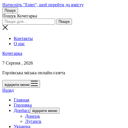
Натисніть "Enter", щоб перейти до вмісту
Пошук
Пошук Кочегарка
Контакты
О нас
Кочегарка
7 Серпня , 2026
Горлівська міська онлайн-газета
відкрити меню
Назад
Главная
Горловка
Донбасс
відкрити меню
Донецк
Луганск
Украина