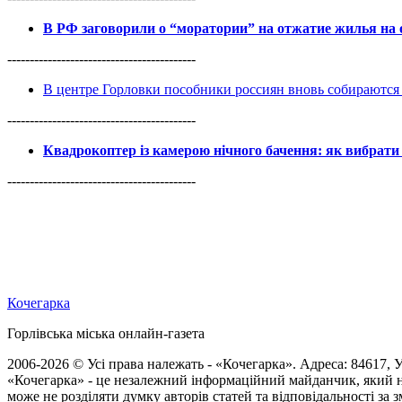
В РФ заговорили о “моратории” на отжатие жилья на
------------------------------------------
В центре Горловки пособники россиян вновь собираются 
------------------------------------------
Квадрокоптер із камерою нічного бачення: як вибрати 
------------------------------------------
Кочегарка
Горлівська міська онлайн-газета
2006-2026 © Усі права належать - «Кочегарка». Адреса: 84617, Ук
«Кочегарка» - це незалежний інформаційний майданчик, який н
може не розділяти думку авторів статей та відповідальності за