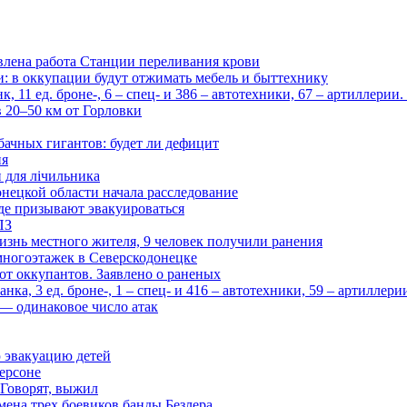
влена работа Станции переливания крови
и: в оккупации будут отжимать мебель и быттехнику
 11 ед. броне-, 6 – спец- и 386 – автотехники, 67 – артиллерии
в 20–50 км от Горловки
бачных гигантов: будет ли дефицит
ия
и для лічильника
нецкой области начала расследование
де призывают эвакуироваться
ПЗ
изнь местного жителя, 9 человек получили ранения
многоэтажек в Северскодонецке
 от оккупантов. Заявлено о раненых
ка, 3 ед. броне-, 1 – спец- и 416 – автотехники, 59 – артиллер
— одинаковое число атак
 эвакуацию детей
ерсоне
 Говорят, выжил
мена трех боевиков банды Безлера