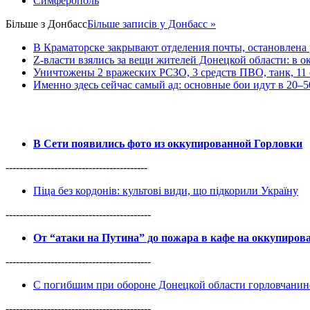
Симферополь
Більше з
Донбасс
Більше записів у Донбасс »
В Краматорске закрывают отделения почты, остановлена
Z-власти взялись за вещи жителей Донецкой области: в 
Уничтожены 2 вражеских РСЗО, 3 средств ПВО, танк, 11 ед
Именно здесь сейчас самый ад: основные бои идут в 20–5
В Сети появились фото из оккупированной Горловки
-----------------------------------------
Піца без кордонів: культові види, що підкорили Україну
------------------------------------------
От “атаки на Путина” до пожара в кафе на оккупиро
------------------------------------------
С погибшим при обороне Донецкой области горловчанин
------------------------------------------