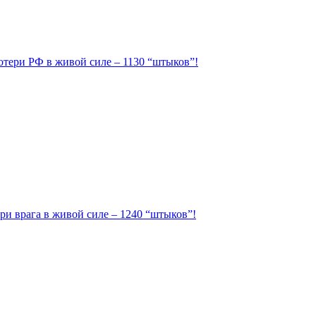
Потери РФ в живой силе – 1130 “штыков”!
ри врага в живой силе – 1240 “штыков”!