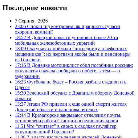
Последние новости
7 Серпня , 2026
23:06
Спокій під контролем: як працюють сучасні
охоронні компанії
18:52
В Донецкой области установят более 20-ти
мобильных железобетонных укрытий
18:09
Оккупанты поймали “посредницу телефонных
мошенников”: их жертвами якобы были и пенсионеры
из Горловки
17:16
В Донецке мотоциклист сбил пособника россиян:
оккупанты сначала сообщали о побеге, затем — о
задержании
16:23
Футбола не будет – Россия разбила стадион и в
Одессе
15:30
Зеленский обсудил с Драпатым оборону Донецкой
области
13:37
Атаки РФ привели к еще одной смерти жителя
Донецкой области и ранениям пятерых
12:44
В Краматорске закрывают отделения почты,
остановлена работа Станции переливания крови
11:51
Что “считает” в своих z-сводках гауляйтер
оккупированной Горловки?
11:08
Z-власти взялись за вещи жителей Донецкой