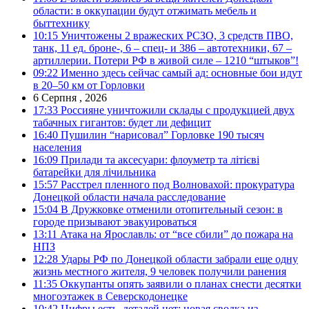
области: в оккупации будут отжимать мебель и
быттехнику
10:15
Уничтожены 2 вражеских РСЗО, 3 средств ПВО,
танк, 11 ед. броне-, 6 – спец- и 386 – автотехники, 67 –
артиллерии. Потери РФ в живой силе – 1210 “штыков”!
09:22
Именно здесь сейчас самый ад: основные бои идут
в 20–50 км от Горловки
6 Серпня , 2026
17:33
Россияне уничтожили склады с продукцией двух
табачных гигантов: будет ли дефицит
16:40
Пушилин “нарисовал” Горловке 190 тысяч
населения
16:09
Прилади та аксесуари: флоуметр та літієві
батарейки для лічильника
15:57
Расстрел пленного под Волновахой: прокуратура
Донецкой области начала расследование
15:04
В Дружковке отменили отопительный сезон: в
городе призывают эвакуироваться
13:11
Атака на Ярославль: от “все сбили” до пожара на
НПЗ
12:28
Удары РФ по Донецкой области забрали еще одну
жизнь местного жителя, 9 человек получили ранения
11:35
Оккупанты опять заявили о планах снести десятки
многоэтажек в Северскодонецке
10:42
Цифры есть, деталей нет: новая сводка из