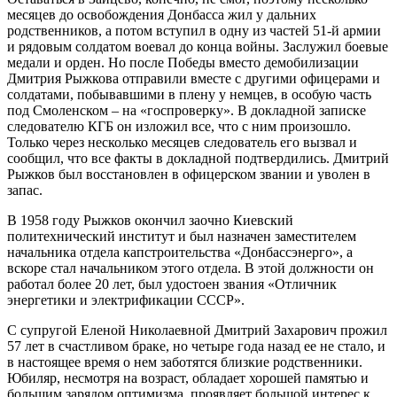
месяцев до освобождения Донбасса жил у дальних
родственников, а потом вступил в одну из частей 51-й армии
и рядовым солдатом воевал до конца войны. Заслужил боевые
медали и орден. Но после Победы вместо демобилизации
Дмитрия Рыжкова отправили вместе с другими офицерами и
солдатами, побывавшими в плену у немцев, в особую часть
под Смоленском – на «госпроверку». В докладной записке
следователю КГБ он изложил все, что с ним произошло.
Только через несколько месяцев следователь его вызвал и
сообщил, что все факты в докладной подтвердились. Дмитрий
Рыжков был восстановлен в офицерском звании и уволен в
запас.
В 1958 году Рыжков окончил заочно Киевский
политехнический институт и был назначен заместителем
начальника отдела капстроительства «Донбассэнерго», а
вскоре стал начальником этого отдела. В этой должности он
работал более 20 лет, был удостоен звания «Отличник
энергетики и электрификации СССР».
С супругой Еленой Николаевной Дмитрий Захарович прожил
57 лет в счастливом браке, но четыре года назад ее не стало, и
в настоящее время о нем заботятся близкие родственники.
Юбиляр, несмотря на возраст, обладает хорошей памятью и
большим зарядом оптимизма, проявляет большой интерес к