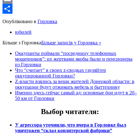
Email
Share
Опубліковано в
Горловка
юбилей
Більше з
Горловка
Більше записів у Горловка »
Оккупанты поймали “посредницу телефонных
мошенников”: их жертвами якобы были и пенсионеры
из Горловки
Что “считает” в своих z-сводках гауляйтер
оккупированной Горловки?
Z-власти взялись за вещи жителей Донецкой области: в
оккупации будут отжимать мебель и быттехнику
Именно здесь сейчас самый ад: основные бои идут в 20–
50 км от Горловки
Выбор читателя
:
У агрессора уточнили, что вчера в Горловке был
уничтожен “склад кондитерской фабрики”