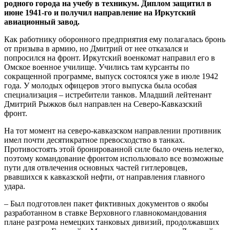
родного города на учебу в техникум. Диплом защитил в
июне 1941-го и получил направление на Иркутский
авиационный завод.
Как работнику оборонного предприятия ему полагалась бронь
от призыва в армию, но Дмитрий от нее отказался и
попросился на фронт. Иркутский военкомат направил его в
Омское военное училище. Учились там курсанты по
сокращенной программе, выпуск состоялся уже в июле 1942
года. У молодых офицеров этого выпуска была особая
специализация – истребители танков. Младший лейтенант
Дмитрий Рыжков был направлен на Северо-Кавказский
фронт.
На тот момент на северо-кавказском направлении противник
имел почти десятикратное превосходство в танках.
Противостоять этой бронированной силе было очень нелегко,
поэтому командование фронтом использовало все возможные
пути для отвлечения основных частей гитлеровцев,
рвавшихся к кавказской нефти, от направления главного
удара.
– Был подготовлен пакет фиктивных документов о якобы
разработанном в ставке Верховного главнокомандования
плане разгрома немецких танковых дивизий, продолжавших