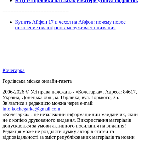
В ЦГР Горловки на глазах у матери утонул подросток
------------------------------------------
Купить Айфон 17 и чехол на Айфон: почему новое
поколение смартфонов заслуживает внимания
Кочегарка
Горлівська міська онлайн-газета
2006-2026 © Усі права належать - «Кочегарка». Адреса: 84617,
Україна, Донецька обл., м. Горлівка, вул. Горького, 35.
Зв'язатися з редакцією можна через e-mail:
info.kochegarka@gmail.com
«Кочегарка» - це незалежний інформаційний майданчик, який
не є копією друкованого видання. Використання матеріалів
допускається за умови активного посилання на видання!
Редакція може не розділяти думку авторів статей та
відповідальності за зміст републікованих матеріалів та новин