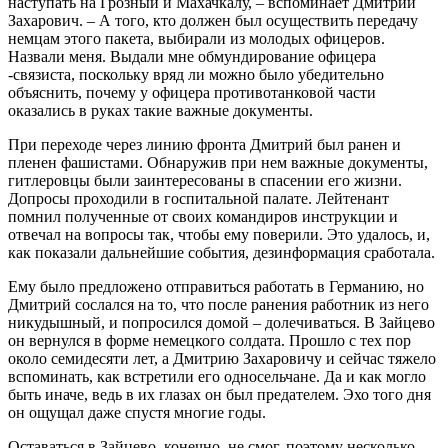
наступать на Грозный и Махачкалу, – вспоминает Дмитрий
Захарович. – А того, кто должен был осуществить передачу
немцам этого пакета, выбирали из молодых офицеров.
Назвали меня. Выдали мне обмундирование офицера
-связиста, поскольку вряд ли можно было убедительно
объяснить, почему у офицера противотанковой части
оказались в руках такие важные документы.
При переходе через линию фронта Дмитрий был ранен и
пленен фашистами. Обнаружив при нем важные документы,
гитлеровцы были заинтересованы в спасении его жизни.
Допросы проходили в госпитальной палате. Лейтенант
помнил полученные от своих командиров инструкции и
отвечал на вопросы так, чтобы ему поверили. Это удалось, и,
как показали дальнейшие события, дезинформация сработала.
Ему было предложено отправиться работать в Германию, но
Дмитрий сослался на то, что после ранения работник из него
никудышный, и попросился домой – долечиваться. В Зайцево
он вернулся в форме немецкого солдата. Прошло с тех пор
около семидесяти лет, а Дмитрию Захаровичу и сейчас тяжело
вспоминать, как встретили его односельчане. Да и как могло
быть иначе, ведь в их глазах он был предателем. Эхо того дня
он ощущал даже спустя многие годы.
Оставаться в Зайцево, конечно, не смог, поэтому несколько