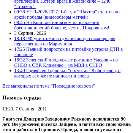
артиллерии. Потери врага в живой силе – 1240
“штыков”!
09:38
УПЛ-2026/2027. 1-й тур: “Шахтер” стартовал с
яркой победы (видеообзоры матчей)
08:45
На Константиновском направлении
боестолкновений больше, чем на Покровском!
3 Серпня , 2026
18:18
РФ уничтожила гуманитарную помощь для
переселенцев из Мариуполя
17:25
Пьяный подросток на питбайке устроил ДТП в
Горловке
16:32
Зеленский продолжает ротации: Умеров – из
СНБО в СВР, Клименко – из МВД в СНБО
13:49
Гауляйтер Горловки “насчитал” 8 обстрелов, о
которых сам же не написал ни слова
Все материалы по теме "Последние новости"
Память сердца
13:23, 7 Серпня , 2011
7 августа Дмитрию Захаровичу Рыжкову исполняется 90
лет. Он уроженец поселка Зайцево
, и почти всю свою жизнь
жил и работал в Горловке. Правда, в юности уезжал из