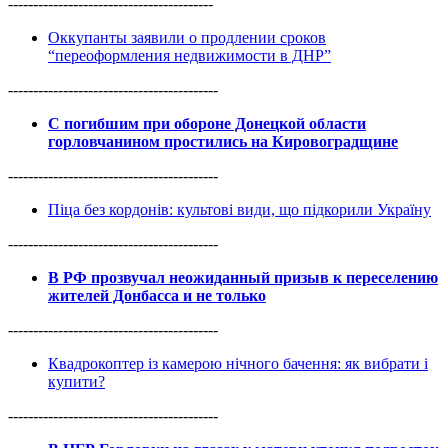
-----------------------------------------
Оккупанты заявили о продлении сроков
“переоформления недвижимости в ДНР”
------------------------------------------
С погибшим при обороне Донецкой области
горловчанином простились на Кировоградщине
------------------------------------------
Піца без кордонів: культові види, що підкорили Україну
------------------------------------------
В РФ прозвучал неожиданный призыв к переселению
жителей Донбасса и не только
------------------------------------------
Квадрокоптер із камерою нічного бачення: як вибрати і
купити?
------------------------------------------