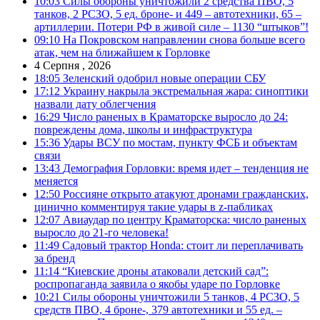
10:03
Силы обороны уничтожили 2 средства ПВО, 5
танков, 2 РСЗО, 5 ед. броне- и 449 – автотехники, 65 –
артиллерии. Потери РФ в живой силе – 1130 “штыков”!
09:10
На Покровском направлении снова больше всего
атак, чем на ближайшем к Горловке
4 Серпня , 2026
18:05
Зеленский одобрил новые операции СБУ
17:12
Украину накрыла экстремальная жара: синоптики
назвали дату облегчения
16:29
Число раненых в Краматорске выросло до 24:
повреждены дома, школы и инфраструктура
15:36
Удары ВСУ по мостам, пункту ФСБ и объектам
связи
13:43
Демография Горловки: время идет – тенденция не
меняется
12:50
Россияне открыто атакуют дронами гражданских,
цинично комментируя такие удары в z-пабликах
12:07
Авиаудар по центру Краматорска: число раненых
выросло до 21-го человека!
11:49
Садовый трактор Honda: стоит ли переплачивать
за бренд
11:14
“Киевские дроны атаковали детский сад”:
роспропаганда заявила о якобы ударе по Горловке
10:21
Силы обороны уничтожили 5 танков, 4 РСЗО, 5
средств ПВО, 4 броне-, 379 автотехники и 55 ед. –