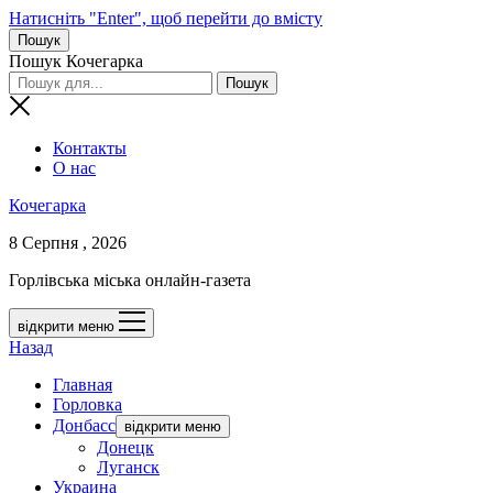
Натисніть "Enter", щоб перейти до вмісту
Пошук
Пошук Кочегарка
Контакты
О нас
Кочегарка
8 Серпня , 2026
Горлівська міська онлайн-газета
відкрити меню
Назад
Главная
Горловка
Донбасс
відкрити меню
Донецк
Луганск
Украина