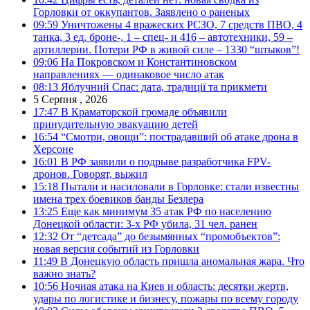
Горловки от оккупантов. Заявлено о раненых
09:59
Уничтожены 4 вражеских РСЗО, 7 средств ПВО, 4
танка, 3 ед. броне-, 1 – спец- и 416 – автотехники, 59 –
артиллерии. Потери РФ в живой силе – 1330 “штыков”!
09:06
На Покровском и Константиновском
направлениях — одинаковое число атак
08:13
Яблучний Спас: дата, традиції та прикмети
5 Серпня , 2026
17:47
В Краматорской громаде объявили
принудительную эвакуацию детей
16:54
“Смотри, овощи”: пострадавший об атаке дрона в
Херсоне
16:01
В РФ заявили о подрыве разработчика FPV-
дронов. Говорят, выжил
15:18
Пытали и насиловали в Горловке: стали известны
имена трех боевиков банды Безлера
13:25
Еще как минимум 35 атак РФ по населению
Донецкой области: 3-х РФ убила, 31 чел. ранен
12:32
От “детсада” до безымянных “промобъектов”:
новая версия событий из Горловки
11:49
В Донецкую область пришла аномальная жара. Что
важно знать?
10:56
Ночная атака на Киев и область: десятки жертв,
удары по логистике и бизнесу, пожары по всему городу