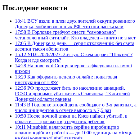
Последние новости
18:41
ВСУ взяли в плен двух жителей оккупированного
Донецка, мобилизованных РФ: что они рассказали
17:58
В Горловке требуют снести “самовольно”
установленный ситилайт. Кто владелец – никто не знает
17:05
В Донецке за день — серия отключений: без света
десятки тысяч абонентов
15:12
УПЛ-2026/2027. 2-й тур: С кем играет “Шахтер”?
Когда и где смотреть?
14:28
На поверхні Сонця вперше зафіксували плазмові
вихори
13:29
Как оформить пенсию онлайн: пошаговая
инструкция от ПФУ
12:36
РФ продолжает бить по населению авиацией,
РСЗО и дронами: убит житель Славянска, 13 жителей
Донецкой области ранены
11:43
В Горловке второй день сообщают о 3-х раненых, а
число инцидентов в отчете выросло в 7,5 раз
10:50
После ночной атаки на Киев найден убитый, в
области — трое жертв, среди них ребенок
10:11
Mitsubishi налагодить серійне виробництво
людиноподібних роботів — до 1000 одиниць на місяць
на базі колишньої лінії двигунів