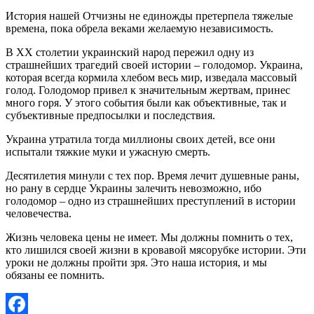
История нашей Отчизны не единожды претерпела тяжелые
времена, пока обрела веками желаемую независимость.
В ХХ столетии украинский народ пережил одну из
страшнейших трагедий своей истории – голодомор. Украина,
которая всегда кормила хлебом весь мир, изведала массовый
голод. Голодомор привел к значительным жертвам, принес
много горя. У этого события были как объективные, так и
субъективные предпосылки и последствия.
Украина утратила тогда миллионы своих детей, все они
испытали тяжкие муки и ужасную смерть.
Десятилетия минули с тех пор. Время лечит душевные раны,
но рану в сердце Украины залечить невозможно, ибо
голодомор – одно из страшнейших преступлений в истории
человечества.
Жизнь человека цены не имеет. Мы должны помнить о тех,
кто лишился своей жизни в кровавой мясорубке истории. Эти
уроки не должны пройти зря. Это наша история, и мы
обязаны ее помнить.