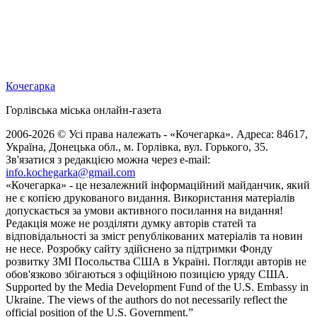
Кочегарка
Горлівська міська онлайн-газета
2006-2026 © Усі права належать - «Кочегарка». Адреса: 84617,
Україна, Донецька обл., м. Горлівка, вул. Горького, 35.
Зв'язатися з редакцією можна через e-mail:
info.kochegarka@gmail.com
«Кочегарка» - це незалежний інформаційний майданчик, який
не є копією друкованого видання. Використання матеріалів
допускається за умови активного посилання на видання!
Редакція може не розділяти думку авторів статей та
відповідальності за зміст републікованих матеріалів та новин
не несе. Розробку сайту здійснено за підтримки Фонду
розвитку ЗМІ Посольства США в Україні. Погляди авторів не
обов'язково збігаються з офіційною позицією уряду США.
Supported by the Media Development Fund of the U.S. Embassy in
Ukraine. The views of the authors do not necessarily reflect the
official position of the U.S. Government.”