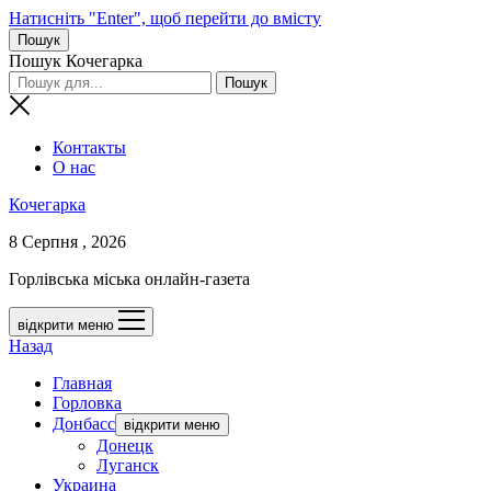
Натисніть "Enter", щоб перейти до вмісту
Пошук
Пошук Кочегарка
Контакты
О нас
Кочегарка
8 Серпня , 2026
Горлівська міська онлайн-газета
відкрити меню
Назад
Главная
Горловка
Донбасс
відкрити меню
Донецк
Луганск
Украина