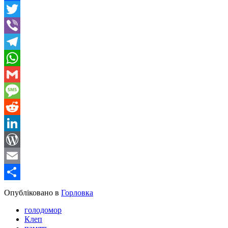
Facebook
Twitter
Viber
Telegram
WhatsApp
Gmail
Message
Reddit
LinkedIn
WordPress
Email
Share
Опубліковано в
Горловка
голодомор
Клеп