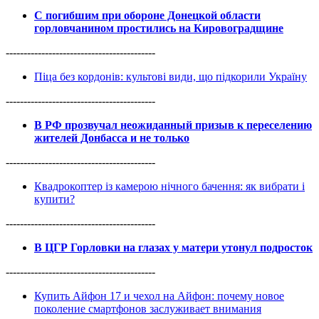
С погибшим при обороне Донецкой области
горловчанином простились на Кировоградщине
------------------------------------------
Піца без кордонів: культові види, що підкорили Україну
------------------------------------------
В РФ прозвучал неожиданный призыв к переселению
жителей Донбасса и не только
------------------------------------------
Квадрокоптер із камерою нічного бачення: як вибрати і
купити?
------------------------------------------
В ЦГР Горловки на глазах у матери утонул подросток
------------------------------------------
Купить Айфон 17 и чехол на Айфон: почему новое
поколение смартфонов заслуживает внимания