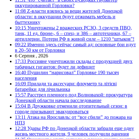
оккупированной Горловки?
11:08
Z-власти взялись за вещи жителей Донецкой
области: в оккупации будут отжимать мебель и
быттехнику
10:15
Уничтожены 2 вражеских РСЗО, 3 средств ПВО,
танк, 11 ед. броне-, 6 – спец- и 386 – автотехники, 67 –
артиллерии. Потери РФ в живой силе – 1210 “штыков”!
09:22
Именно здесь сейчас самый ад: основные бои идут
в 20–50 км от Горловки
6 Серпня , 2026
17:33
Россияне уничтожили склады с продукцией двух
табачных гигантов: будет ли дефицит
16:40
Пушилин “нарисовал” Горловке 190 тысяч
населения
16:09
Прилади та аксесуари: флоуметр та літієві
батарейки для лічильника
15:57
Расстрел пленного под Волновахой: прокуратура
Донецкой области начала расследование
15:04
В Дружковке отменили отопительный сезон: в
городе призывают эвакуироваться
13:11
Атака на Ярославль: от “все сбили” до пожара на
НПЗ
12:28
Удары РФ по Донецкой области забрали еще одну
жизнь местного жителя, 9 человек получили ранения