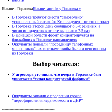
память
Більше з
Горловка
Більше записів у Горловка »
В Горловке требуют снести “самовольно”
установленный ситилайт. Кто владелец – никто не знает
В Горловке второй день сообщают о 3-х раненых, а
число инцидентов в отчете выросло в 7,5 раз
В Донецкой области фронт концентрируется на
ближайших к Горловке направлениях
Оккупанты поймали “посредницу телефонных
мошенников”: их жертвами якобы были и пенсионеры
из Горловки
Выбор читателя
:
У агрессора уточнили, что вчера в Горловке был
уничтожен “склад кондитерской фабрики”
-----------------------------------------
Оккупанты заявили о продлении сроков
“переоформления недвижимости в ДНР”
------------------------------------------