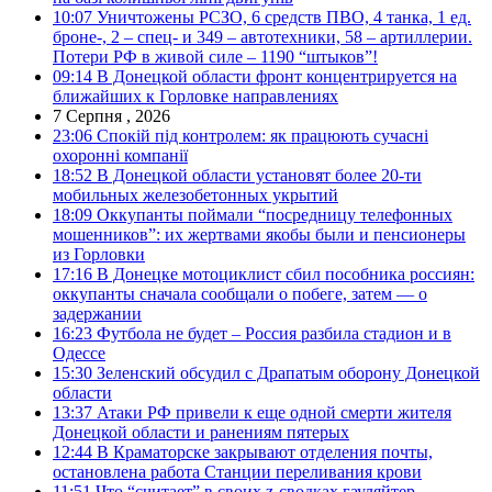
10:07
Уничтожены РСЗО, 6 средств ПВО, 4 танка, 1 ед.
броне-, 2 – спец- и 349 – автотехники, 58 – артиллерии.
Потери РФ в живой силе – 1190 “штыков”!
09:14
В Донецкой области фронт концентрируется на
ближайших к Горловке направлениях
7 Серпня , 2026
23:06
Спокій під контролем: як працюють сучасні
охоронні компанії
18:52
В Донецкой области установят более 20-ти
мобильных железобетонных укрытий
18:09
Оккупанты поймали “посредницу телефонных
мошенников”: их жертвами якобы были и пенсионеры
из Горловки
17:16
В Донецке мотоциклист сбил пособника россиян:
оккупанты сначала сообщали о побеге, затем — о
задержании
16:23
Футбола не будет – Россия разбила стадион и в
Одессе
15:30
Зеленский обсудил с Драпатым оборону Донецкой
области
13:37
Атаки РФ привели к еще одной смерти жителя
Донецкой области и ранениям пятерых
12:44
В Краматорске закрывают отделения почты,
остановлена работа Станции переливания крови
11:51
Что “считает” в своих z-сводках гауляйтер