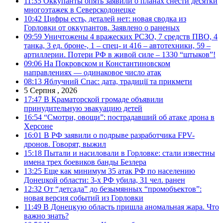
11:35
Оккупанты опять заявили о планах снести десятки
многоэтажек в Северскодонецке
10:42
Цифры есть, деталей нет: новая сводка из
Горловки от оккупантов. Заявлено о раненых
09:59
Уничтожены 4 вражеских РСЗО, 7 средств ПВО, 4
танка, 3 ед. броне-, 1 – спец- и 416 – автотехники, 59 –
артиллерии. Потери РФ в живой силе – 1330 “штыков”!
09:06
На Покровском и Константиновском
направлениях — одинаковое число атак
08:13
Яблучний Спас: дата, традиції та прикмети
5 Серпня , 2026
17:47
В Краматорской громаде объявили
принудительную эвакуацию детей
16:54
“Смотри, овощи”: пострадавший об атаке дрона в
Херсоне
16:01
В РФ заявили о подрыве разработчика FPV-
дронов. Говорят, выжил
15:18
Пытали и насиловали в Горловке: стали известны
имена трех боевиков банды Безлера
13:25
Еще как минимум 35 атак РФ по населению
Донецкой области: 3-х РФ убила, 31 чел. ранен
12:32
От “детсада” до безымянных “промобъектов”:
новая версия событий из Горловки
11:49
В Донецкую область пришла аномальная жара. Что
важно знать?