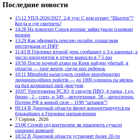
Последние новости
15:12
УПЛ-2026/2027. 2-й тур: С кем играет “Шахтер”?
Когда и где смотреть?
14:28
На поверхні Сонця вперше зафіксували плазмові
вихори
13:29
Как оформить пенсию онлайн: пошаговая
инструкция от ПФУ
11:43
В Горловке второй день сообщают о 3-х раненых, а
число инцидентов в отчете выросло в 7,5 раз
10:50
После ночной атаки на Киев найден убитый, в
области — трое жертв, среди них ребенок
10:11
Mitsubishi налагодить серійне виробництво
людиноподібних роботів — до 1000 одиниць на місяць
на базі колишньої лінії двигунів
10:07
Уничтожены РСЗО, 6 средств ПВО, 4 танка, 1 ед.
броне-, 2 – спец- и 349 – автотехники, 58 – артиллерии.
Потери РФ в живой силе – 1190 “штыков”!
09:14
В Донецкой области фронт концентрируется на
ближайших к Горловке направлениях
7 Серпня , 2026
23:06
Спокій під контролем: як працюють сучасні
охоронні компанії
18:52
В Донецкой области установят более 20-ти