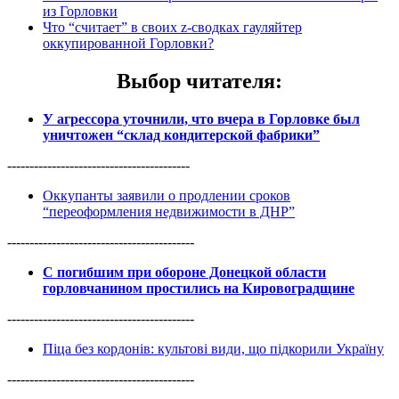
из Горловки
Что “считает” в своих z-сводках гауляйтер
оккупированной Горловки?
Выбор читателя
:
У агрессора уточнили, что вчера в Горловке был
уничтожен “склад кондитерской фабрики”
-----------------------------------------
Оккупанты заявили о продлении сроков
“переоформления недвижимости в ДНР”
------------------------------------------
С погибшим при обороне Донецкой области
горловчанином простились на Кировоградщине
------------------------------------------
Піца без кордонів: культові види, що підкорили Україну
------------------------------------------