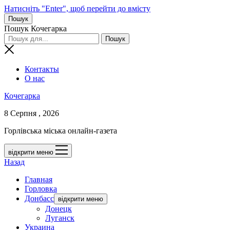
Натисніть "Enter", щоб перейти до вмісту
Пошук
Пошук Кочегарка
Контакты
О нас
Кочегарка
8 Серпня , 2026
Горлівська міська онлайн-газета
відкрити меню
Назад
Главная
Горловка
Донбасс
відкрити меню
Донецк
Луганск
Украина