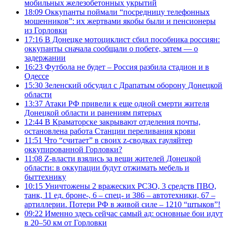
мобильных железобетонных укрытий
18:09
Оккупанты поймали “посредницу телефонных
мошенников”: их жертвами якобы были и пенсионеры
из Горловки
17:16
В Донецке мотоциклист сбил пособника россиян:
оккупанты сначала сообщали о побеге, затем — о
задержании
16:23
Футбола не будет – Россия разбила стадион и в
Одессе
15:30
Зеленский обсудил с Драпатым оборону Донецкой
области
13:37
Атаки РФ привели к еще одной смерти жителя
Донецкой области и ранениям пятерых
12:44
В Краматорске закрывают отделения почты,
остановлена работа Станции переливания крови
11:51
Что “считает” в своих z-сводках гауляйтер
оккупированной Горловки?
11:08
Z-власти взялись за вещи жителей Донецкой
области: в оккупации будут отжимать мебель и
быттехнику
10:15
Уничтожены 2 вражеских РСЗО, 3 средств ПВО,
танк, 11 ед. броне-, 6 – спец- и 386 – автотехники, 67 –
артиллерии. Потери РФ в живой силе – 1210 “штыков”!
09:22
Именно здесь сейчас самый ад: основные бои идут
в 20–50 км от Горловки