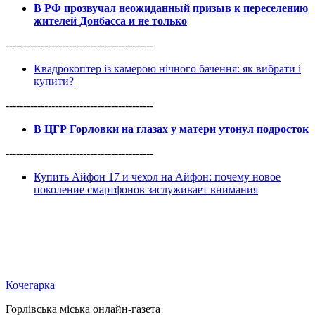
В РФ прозвучал неожиданный призыв к переселению
жителей Донбасса и не только
------------------------------------------
Квадрокоптер із камерою нічного бачення: як вибрати і
купити?
------------------------------------------
В ЦГР Горловки на глазах у матери утонул подросток
------------------------------------------
Купить Айфон 17 и чехол на Айфон: почему новое
поколение смартфонов заслуживает внимания
Кочегарка
Горлівська міська онлайн-газета