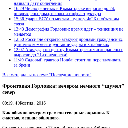
назвали дату облегчения
16:29
Число раненых в Краматорске выросло до 24:
повреждены дома, школы и инфраструктура
15:36
Удары ВСУ по мостам, пункту ФСБ и объектам
связи
13:43
Демография Горловки: время идет – тенденция не
меняется
12:50
Россияне открыто атакуют дронами гражданских,
цинично комментируя такие удары в z-пабликах
12:07
Авиаудар по центру Краматорска: число раненых
выросло до 21-го человека!
11:49
Садовый трактор Honda: стоит ли переплачивать
за бренд
Все материалы по теме "Последние новости"
Фронтовая Горловка: вечером немного “шумел”
север
08:19, 4 Жовтня , 2016
Как обычно вечером гремели северные окраины. К
счастью, меньше обычного.
Стрелять начали около 17 час. В окрестностях Зайцево