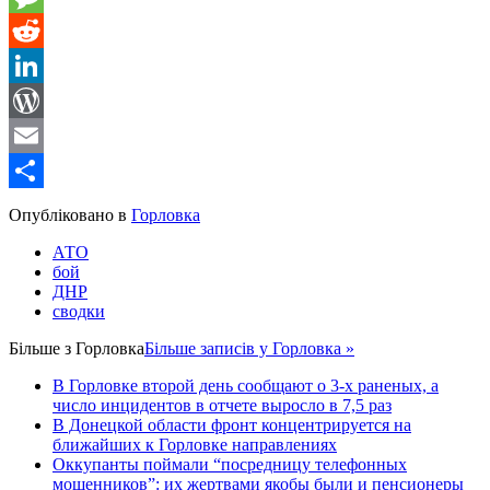
Message
Reddit
LinkedIn
WordPress
Email
Share
Опубліковано в
Горловка
АТО
бой
ДНР
сводки
Більше з
Горловка
Більше записів у Горловка »
В Горловке второй день сообщают о 3-х раненых, а
число инцидентов в отчете выросло в 7,5 раз
В Донецкой области фронт концентрируется на
ближайших к Горловке направлениях
Оккупанты поймали “посредницу телефонных
мошенников”: их жертвами якобы были и пенсионеры