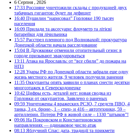
6 Серпня , 2026
17:33
Россияне уничтожили склады с продукцией двух
табачных гигантов: будет ли дефицит
16:40
Пушилин “нарисовал” Горловке 190 тысяч
населения
16:09
Прилади та аксесуари: флоуметр та літієві
батарейки для лічильника
15:57
Расстрел пленного под Волновахой: прокуратура
Донецкой области начала расследование
15:04
В Дружковке отменили отопительный сезон: в
городе призывают эвакуироваться
13:11
Атака на Ярославль: от “все сбили” до пожара на
НПЗ
12:28
Удары РФ по Донецкой области забрали еще одну
жизнь местного жителя, 9 человек получили ранения
11:35
Оккупанты опять заявили о планах снести десятки
многоэтажек в Северскодонецке
10:42
Цифры есть, деталей нет: новая сводка из
Горловки от оккупантов. Заявлено о раненых
09:59
Уничтожены 4 вражеских РСЗО, 7 средств ПВО, 4
танка, 3 ед. броне-, 1 – спец- и 416 – автотехники, 59 –
артиллерии. Потери РФ в живой силе – 1330 “штыков”!
09:06
На Покровском и Константиновском
направлениях — одинаковое число атак
08:13
Яблучний Спас: дата, традиції та прикмети