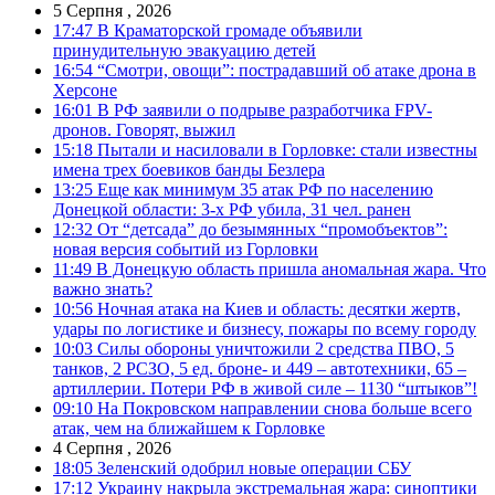
5 Серпня , 2026
17:47
В Краматорской громаде объявили
принудительную эвакуацию детей
16:54
“Смотри, овощи”: пострадавший об атаке дрона в
Херсоне
16:01
В РФ заявили о подрыве разработчика FPV-
дронов. Говорят, выжил
15:18
Пытали и насиловали в Горловке: стали известны
имена трех боевиков банды Безлера
13:25
Еще как минимум 35 атак РФ по населению
Донецкой области: 3-х РФ убила, 31 чел. ранен
12:32
От “детсада” до безымянных “промобъектов”:
новая версия событий из Горловки
11:49
В Донецкую область пришла аномальная жара. Что
важно знать?
10:56
Ночная атака на Киев и область: десятки жертв,
удары по логистике и бизнесу, пожары по всему городу
10:03
Силы обороны уничтожили 2 средства ПВО, 5
танков, 2 РСЗО, 5 ед. броне- и 449 – автотехники, 65 –
артиллерии. Потери РФ в живой силе – 1130 “штыков”!
09:10
На Покровском направлении снова больше всего
атак, чем на ближайшем к Горловке
4 Серпня , 2026
18:05
Зеленский одобрил новые операции СБУ
17:12
Украину накрыла экстремальная жара: синоптики