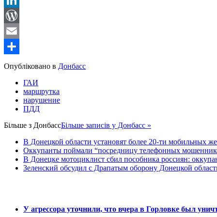
LinkedIn
WordPress
Email
Share
Опубліковано в
Донбасс
ГАИ
маршрутка
нарушение
ПДД
Більше з
Донбасс
Більше записів у Донбасс »
В Донецкой области установят более 20-ти мобильных ж
Оккупанты поймали “посредницу телефонных мошенников
В Донецке мотоциклист сбил пособника россиян: оккупан
Зеленский обсудил с Драпатым оборону Донецкой област
У агрессора уточнили, что вчера в Горловке был уни