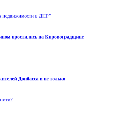
ия недвижимости в ДНР”
нином простились на Кировоградщине
ителей Донбасса и не только
упити?