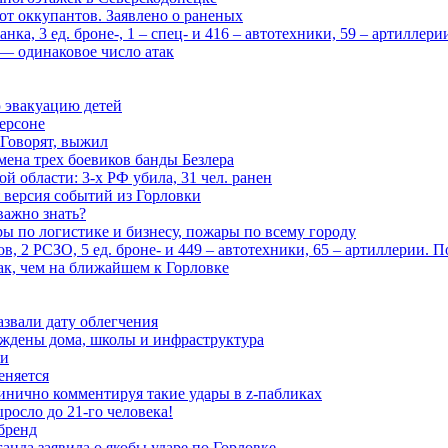
 от оккупантов. Заявлено о раненых
ка, 3 ед. броне-, 1 – спец- и 416 – автотехники, 59 – артиллер
— одинаковое число атак
 эвакуацию детей
ерсоне
 Говорят, выжил
мена трех боевиков банды Безлера
 области: 3-х РФ убила, 31 чел. ранен
 версия событий из Горловки
важно знать?
ары по логистике и бизнесу, пожары по всему городу
, 2 РСЗО, 5 ед. броне- и 449 – автотехники, 65 – артиллерии. 
ак, чем на ближайшем к Горловке
азвали дату облегчения
еждены дома, школы и инфраструктура
зи
еняется
инично комментируя такие удары в z-пабликах
росло до 21-го человека!
 бренд
анда заявила о якобы ударе по Горловке