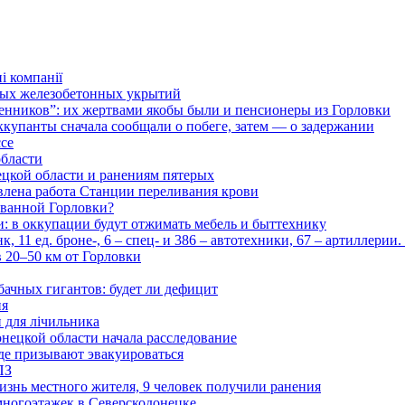
і компанії
ьных железобетонных укрытий
нников”: их жертвами якобы были и пенсионеры из Горловки
ккупанты сначала сообщали о побеге, затем — о задержании
ссе
области
цкой области и ранениям пятерых
влена работа Станции переливания крови
рованной Горловки?
и: в оккупации будут отжимать мебель и быттехнику
 11 ед. броне-, 6 – спец- и 386 – автотехники, 67 – артиллерии
в 20–50 км от Горловки
бачных гигантов: будет ли дефицит
ия
и для лічильника
нецкой области начала расследование
де призывают эвакуироваться
ПЗ
изнь местного жителя, 9 человек получили ранения
многоэтажек в Северскодонецке