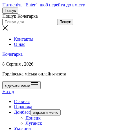
Натисніть "Enter", щоб перейти до вмісту
Пошук
Пошук Кочегарка
Контакты
О нас
Кочегарка
8 Серпня , 2026
Горлівська міська онлайн-газета
відкрити меню
Назад
Главная
Горловка
Донбасс
відкрити меню
Донецк
Луганск
Украина