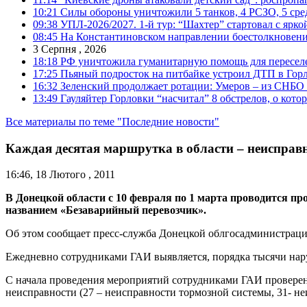
10:21
Силы обороны уничтожили 5 танков, 4 РСЗО, 5 средс
09:38
УПЛ-2026/2027. 1-й тур: “Шахтер” стартовал с ярк
08:45
На Константиновском направлении боестолкновени
3 Серпня , 2026
18:18
РФ уничтожила гуманитарную помощь для пересел
17:25
Пьяный подросток на питбайке устроил ДТП в Гор
16:32
Зеленский продолжает ротации: Умеров – из СНБО
13:49
Гауляйтер Горловки “насчитал” 8 обстрелов, о кото
Все материалы по теме "Последние новости"
Каждая десятая маршрутка в области – неисправ
16:46, 18 Лютого , 2011
В Донецкой области с 10 февраля по 1 марта проводится п
названием «Безаварийный перевозчик».
Об этом сообщает пресс-служба Донецкой облгосадминистраци
Ежедневно сотрудниками ГАИ выявляется, порядка тысячи на
С начала проведения мероприятий сотрудниками ГАИ проверен
неисправности (27 – неисправности тормозной системы, 31- не