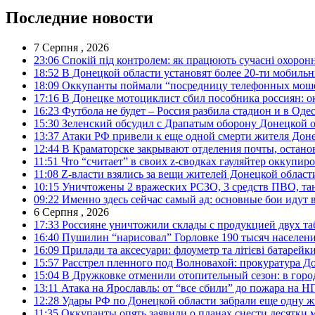
Последние новости
7 Серпня , 2026
23:06
Спокій під контролем: як працюють сучасні охоронн
18:52
В Донецкой области установят более 20-ти мобил
18:09
Оккупанты поймали “посредницу телефонных моше
17:16
В Донецке мотоциклист сбил пособника россиян: о
16:23
Футбола не будет – Россия разбила стадион и в Оде
15:30
Зеленский обсудил с Драпатым оборону Донецкой 
13:37
Атаки РФ привели к еще одной смерти жителя Доне
12:44
В Краматорске закрывают отделения почты, остано
11:51
Что “считает” в своих z-сводках гауляйтер оккупи
11:08
Z-власти взялись за вещи жителей Донецкой област
10:15
Уничтожены 2 вражеских РСЗО, 3 средств ПВО, танк,
09:22
Именно здесь сейчас самый ад: основные бои идут 
6 Серпня , 2026
17:33
Россияне уничтожили склады с продукцией двух та
16:40
Пушилин “нарисовал” Горловке 190 тысяч населен
16:09
Прилади та аксесуари: флоуметр та літієві батарейк
15:57
Расстрел пленного под Волновахой: прокуратура До
15:04
В Дружковке отменили отопительный сезон: в горо
13:11
Атака на Ярославль: от “все сбили” до пожара на Н
12:28
Удары РФ по Донецкой области забрали еще одну ж
11:35
Оккупанты опять заявили о планах снести десятки 