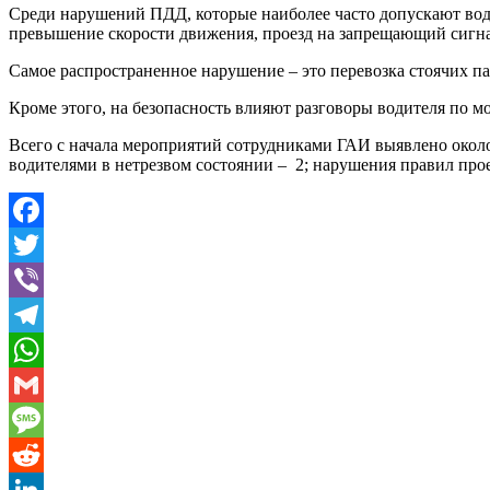
Среди нарушений ПДД, которые наиболее часто допускают води
превышение скорости движения, проезд на запрещающий сигнал
Самое распространенное нарушение – это перевозка стоячих п
Кроме этого, на безопасность влияют разговоры водителя по м
Всего с начала мероприятий сотрудниками ГАИ выявлено окол
водителями в нетрезвом состоянии – 2; нарушения правил проез
Facebook
Twitter
Viber
Telegram
WhatsApp
Gmail
Message
Reddit