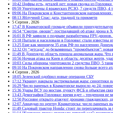
10:42
Цифры есть, деталей нет: новая сводка из Горловки
09:59
Уничтожены 4 вражеских РСЗО, 7 средств ПВО, 4 тан
09:06
На Покровском и Константиновском направлениях 
08:13
Яблучний Спас: дата, традиції та прикмети
5 Серпня , 2026
17:47
В Краматорской громаде объявили принудительную
16:54
“Смотри, овощи”: пострадавший об атаке дрона в Х
16:01
В РФ заявили о подрыве разработчика FPV-дронов.
15:18
Пытали и насиловали в Горловке: стали известны и
13:25
Еще как минимум 35 атак РФ по населению Донецкой
12:32
От “детсада” до безымянных “промобъектов”: новая
11:49
В Донецкую область пришла аномальная жара. Что 
10:56
Ночная атака на Киев и область: десятки жертв, уд
10:03
Силы обороны уничтожили 2 средства ПВО, 5 танков
09:10
На Покровском направлении снова больше всего ат
4 Серпня , 2026
18:05
Зеленский одобрил новые операции СБУ
17:12
Украину накрыла экстремальная жара: синоптики н
16:29
Число раненых в Краматорске выросло до 24: повр
15:36
Удары ВСУ по мостам, пункту ФСБ и объектам свя
13:43
Демография Горловки: время идет – тенденция не м
12:50
Россияне открыто атакуют дронами гражданских, ц
12:07
Авиаудар по центру Краматорска: число раненых вы
11:49
Садовый трактор Honda: стоит ли переплачивать за
11:14
“Киевские дроны атаковали детский сад”: роспропаг