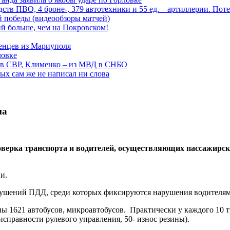
тв ПВО, 4 броне-, 379 автотехники и 55 ед. – артиллерии. Поте
ой победы (видеообзоры матчей)
й больше, чем на Покровском!
енцев из Мариуполя
ловке
 в СВР, Клименко – из МВД в СНБО
рых сам же не написал ни слова
на
роверка транспорта и водителей, осуществляющих пассажирс
и.
рушений ПДД, среди которых фиксируются нарушения водителям
ы 1621 автобусов, микроавтобусов. Практически у каждого 10 
исправности рулевого управления, 50- износ резины).