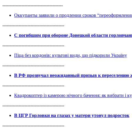
-----------------------------------------
Оккупанты заявили о продлении сроков “переоформлен
------------------------------------------
С погибшим при обороне Донецкой области горловча
------------------------------------------
Піца без кордонів: культові види, що підкорили Україну
------------------------------------------
В РФ прозвучал неожиданный призыв к переселению ж
------------------------------------------
Квадрокоптер із камерою нічного бачення: як вибрати і к
------------------------------------------
В ЦГР Горловки на глазах у матери утонул подросток
------------------------------------------