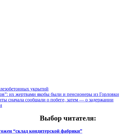
елезобетонных укрытий
”: их жертвами якобы были и пенсионеры из Горловки
ты сначала сообщали о побеге, затем — о задержании
и
Выбор читателя
:
чтожен “склад кондитерской фабрики”