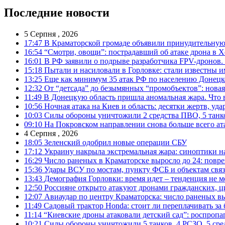
Последние новости
5 Серпня , 2026
17:47
В Краматорской громаде объявили принудительную
16:54
“Смотри, овощи”: пострадавший об атаке дрона в Х
16:01
В РФ заявили о подрыве разработчика FPV-дронов.
15:18
Пытали и насиловали в Горловке: стали известны и
13:25
Еще как минимум 35 атак РФ по населению Донецкой
12:32
От “детсада” до безымянных “промобъектов”: новая
11:49
В Донецкую область пришла аномальная жара. Что 
10:56
Ночная атака на Киев и область: десятки жертв, уд
10:03
Силы обороны уничтожили 2 средства ПВО, 5 танков
09:10
На Покровском направлении снова больше всего ат
4 Серпня , 2026
18:05
Зеленский одобрил новые операции СБУ
17:12
Украину накрыла экстремальная жара: синоптики н
16:29
Число раненых в Краматорске выросло до 24: повр
15:36
Удары ВСУ по мостам, пункту ФСБ и объектам свя
13:43
Демография Горловки: время идет – тенденция не м
12:50
Россияне открыто атакуют дронами гражданских, ц
12:07
Авиаудар по центру Краматорска: число раненых вы
11:49
Садовый трактор Honda: стоит ли переплачивать за
11:14
“Киевские дроны атаковали детский сад”: роспропаг
10:21
Силы обороны уничтожили 5 танков, 4 РСЗО, 5 средс