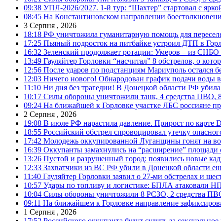
09:38
УПЛ-2026/2027. 1-й тур: “Шахтер” стартовал с ярк
08:45
На Константиновском направлении боестолкновени
3 Серпня , 2026
18:18
РФ уничтожила гуманитарную помощь для пересел
17:25
Пьяный подросток на питбайке устроил ДТП в Гор
16:32
Зеленский продолжает ротации: Умеров – из СНБО
13:49
Гауляйтер Горловки “насчитал” 8 обстрелов, о кото
12:56
После ударов по подстанциям Мариуполь остался без
12:03
Ничего нового! Обнародован график подачи воды в
11:10
Ни дня без трагедии! В Донецкой области РФ убила
10:17
Силы обороны уничтожили танк, 4 средства ПВО, 8 Р
09:24
На ближайшей к Горловке участке ЛБС россияне про
2 Серпня , 2026
19:08
В июле РФ нарастила давление. Прирост по карте De
18:55
Российский обстрел спровоцировал утечку опасног
17:42
Молодежь оккупированной Луганщины гонят на во
16:39
Оккупанты замахнулись на “расширение” площади 
13:26
Пустой и разрушенный город: появились новые ка
12:33
Захватчики из ВС РФ убили в Донецкой области ещ
11:40
Гауляйтер Горловки заявил о 27-ми обстрелах и ше
10:57
Удары по топливу и логистике: БПЛА атаковали НПЗ
10:04
Силы обороны уничтожили 8 РСЗО, 2 средства ПВО, 1
09:11
На ближайшем к Горловке направление зафиксиров
1 Серпня , 2026
17:52
Российского оккупанта будут судить за сексуальное