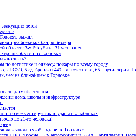
 эвакуацию детей
ерсоне
 Говорят, выжил
мена трех боевиков банды Безлера
 области: 3-х РФ убила, 31 чел. ранен
 версия событий из Горловки
важно знать?
ары по логистике и бизнесу, пожары по всему городу
, 2 РСЗО, 5 ед. броне- и 449 – автотехники, 65 – артиллерии. 
ак, чем на ближайшем к Горловке
азвали дату облегчения
еждены дома, школы и инфраструктура
зи
еняется
инично комментируя такие удары в z-пабликах
росло до 21-го человека!
 бренд
анда заявила о якобы ударе по Горловке
тв ПВО, 4 броне-, 379 автотехники и 55 ед. – артиллерии. Поте