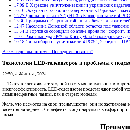
17:09
В Харькове уничтожены книги украинских издатель
16:16
Оккупанты заявили о задержании в Горловке “лже
15:23
Дроны поразили 3 (!) НПЗ в Башкортостане и 4 РЛС
13:30
Программа «Скрининг 40+» заработала для жителе
12:47
Население Донецкой области остается под ударами
11:54
В Горловке сообщили об атаке дрона по “скорой”, и
11:01
Ракетный удар РФ по Киеву убил 9 гражданских, д
10:18
Силы обороны уничтожили 4 РСЗО, 2 средства ПВО, 4
Все материалы по теме "Последние новости"
Технологии LED-телевизоров и проблемы с подсв
22:50, 4 Жовтня , 2024
LED-технология является одной из самых популярных в мире т
энергоэффективность. LED-телевизоры представляют собой усо
люминесцентные лампы, как в старых моделях.
Жаль, что несмотря на свои преимущества, они не застрахован
засветов на экране. Эти дефекты могут нарушать комфорт при 
позже.
Преимуще