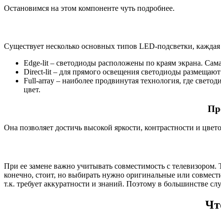
Остановимся на этом компоненте чуть подробнее.
Существует несколько основных типов LED-подсветки, каждая 
Edge-lit – светодиоды расположены по краям экрана. Сам
Direct-lit – для прямого освещения светодиоды размещают
Full-array – наиболее продвинутая технология, где свет
цвет.
Пр
Она позволяет достичь высокой яркости, контрастности и цве
При ее замене важно учитывать совместимость с телевизором. 
конечно, стоит, но выбирать нужно оригинальные или совмест
т.к. требует аккуратности и знаний. Поэтому в большинстве сл
Чт