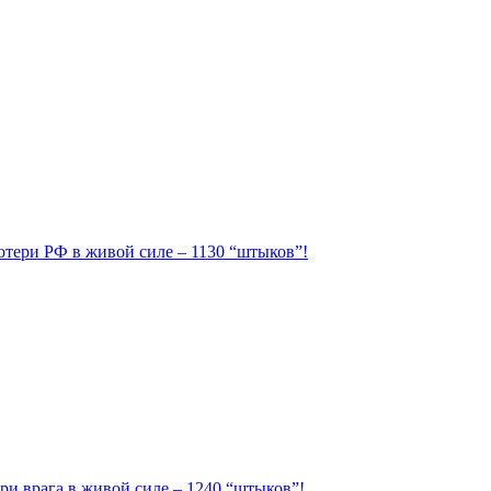
Потери РФ в живой силе – 1130 “штыков”!
ри врага в живой силе – 1240 “штыков”!