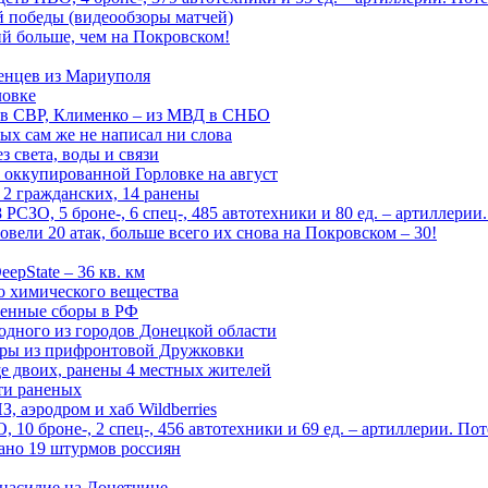
ой победы (видеообзоры матчей)
й больше, чем на Покровском!
енцев из Мариуполя
ловке
 в СВР, Клименко – из МВД в СНБО
рых сам же не написал ни слова
 света, воды и связи
 оккупированной Горловке на август
 2 гражданских, 14 ранены
СЗО, 5 броне-, 6 спец-, 485 автотехники и 80 ед. – артиллерии
вели 20 атак, больше всего их снова на Покровском – 30!
epState – 36 кв. км
о химического вещества
енные сборы в РФ
одного из городов Донецкой области
дры из прифронтовой Дружковки
е двоих, ранены 4 местных жителей
сти раненых
, аэродром и хаб Wildberries
0 броне-, 2 спец-, 456 автотехники и 69 ед. – артиллерии. Поте
ано 19 штурмов россиян
 насилие на Донетчине