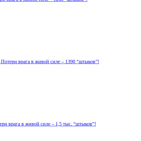
. Потери врага в живой силе – 1390 “штыков”!
ри врага в живой силе – 1,5 тыс. “штыков”!