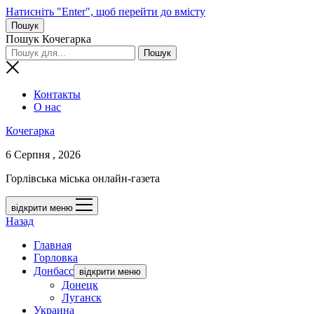
Натисніть "Enter", щоб перейти до вмісту
Пошук
Пошук Кочегарка
Контакты
О нас
Кочегарка
6 Серпня , 2026
Горлівська міська онлайн-газета
відкрити меню
Назад
Главная
Горловка
Донбасс
відкрити меню
Донецк
Луганск
Украина