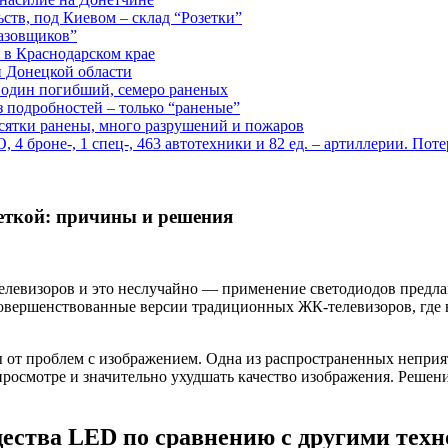
ств, под Киевом – склад “Розетки”
газовщиков”
 в Краснодарском крае
й Донецкой области
: один погибший, семеро раненых
з подробностей – только “раненые”
есятки ранены, много разрушений и пожаров
 броне-, 1 спец-, 463 автотехники и 82 ед. – артиллерии. Поте
еткой: причины и решения
елевизоров и это неслучайно — применение светодиодов предла
вершенствованные версии традиционных ЖК-телевизоров, где в 
ы от проблем с изображением. Одна из распространенных неприя
просмотре и значительно ухудшать качество изображения. Решен
ства LED по сравнению с другими тех