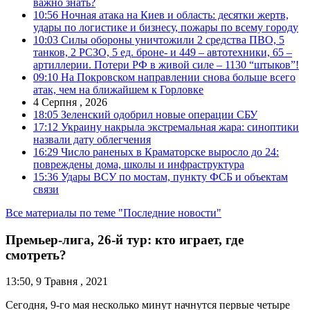
важно знать?
10:56
Ночная атака на Киев и область: десятки жертв,
удары по логистике и бизнесу, пожары по всему городу
10:03
Силы обороны уничтожили 2 средства ПВО, 5
танков, 2 РСЗО, 5 ед. броне- и 449 – автотехники, 65 –
артиллерии. Потери РФ в живой силе – 1130 “штыков”!
09:10
На Покровском направлении снова больше всего
атак, чем на ближайшем к Горловке
4 Серпня , 2026
18:05
Зеленский одобрил новые операции СБУ
17:12
Украину накрыла экстремальная жара: синоптики
назвали дату облегчения
16:29
Число раненых в Краматорске выросло до 24:
повреждены дома, школы и инфраструктура
15:36
Удары ВСУ по мостам, пункту ФСБ и объектам
связи
Все материалы по теме "Последние новости"
Премьер-лига, 26-й тур: кто играет, где
смотреть?
13:50, 9 Травня , 2021
Сегодня, 9-го мая несколько минут начнутся первые четыре