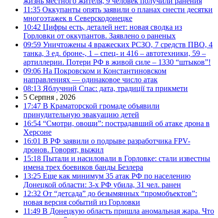
жизнь местного жителя, 9 человек получили ранения
11:35
Оккупанты опять заявили о планах снести десятки
многоэтажек в Северскодонецке
10:42
Цифры есть, деталей нет: новая сводка из
Горловки от оккупантов. Заявлено о раненых
09:59
Уничтожены 4 вражеских РСЗО, 7 средств ПВО, 4
танка, 3 ед. броне-, 1 – спец- и 416 – автотехники, 59 –
артиллерии. Потери РФ в живой силе – 1330 “штыков”!
09:06
На Покровском и Константиновском
направлениях — одинаковое число атак
08:13
Яблучний Спас: дата, традиції та прикмети
5 Серпня , 2026
17:47
В Краматорской громаде объявили
принудительную эвакуацию детей
16:54
“Смотри, овощи”: пострадавший об атаке дрона в
Херсоне
16:01
В РФ заявили о подрыве разработчика FPV-
дронов. Говорят, выжил
15:18
Пытали и насиловали в Горловке: стали известны
имена трех боевиков банды Безлера
13:25
Еще как минимум 35 атак РФ по населению
Донецкой области: 3-х РФ убила, 31 чел. ранен
12:32
От “детсада” до безымянных “промобъектов”:
новая версия событий из Горловки
11:49
В Донецкую область пришла аномальная жара. Что