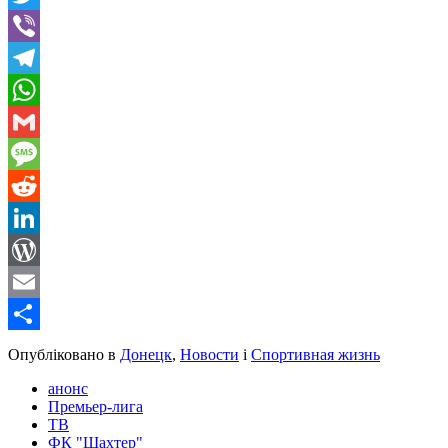
Twitter
Viber
Telegram
WhatsApp
Gmail
Message
Reddit
LinkedIn
WordPress
Email
Share
Опубліковано в
Донецк
,
Новости
і
Спортивная жизнь
анонс
Премьер-лига
ТВ
ФК "Шахтер"