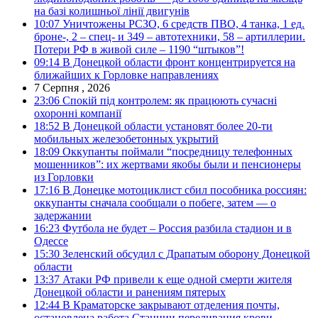
на базі колишньої лінії двигунів
10:07
Уничтожены РСЗО, 6 средств ПВО, 4 танка, 1 ед.
броне-, 2 – спец- и 349 – автотехники, 58 – артиллерии.
Потери РФ в живой силе – 1190 “штыков”!
09:14
В Донецкой области фронт концентрируется на
ближайших к Горловке направлениях
7 Серпня , 2026
23:06
Спокій під контролем: як працюють сучасні
охоронні компанії
18:52
В Донецкой области установят более 20-ти
мобильных железобетонных укрытий
18:09
Оккупанты поймали “посредницу телефонных
мошенников”: их жертвами якобы были и пенсионеры
из Горловки
17:16
В Донецке мотоциклист сбил пособника россиян:
оккупанты сначала сообщали о побеге, затем — о
задержании
16:23
Футбола не будет – Россия разбила стадион и в
Одессе
15:30
Зеленский обсудил с Драпатым оборону Донецкой
области
13:37
Атаки РФ привели к еще одной смерти жителя
Донецкой области и ранениям пятерых
12:44
В Краматорске закрывают отделения почты,
остановлена работа Станции переливания крови