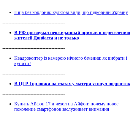
------------------------------------------
Піца без кордонів: культові види, що підкорили Україну
------------------------------------------
В РФ прозвучал неожиданный призыв к переселению
жителей Донбасса и не только
------------------------------------------
Квадрокоптер із камерою нічного бачення: як вибрати і
купити?
------------------------------------------
В ЦГР Горловки на глазах у матери утонул подросток
------------------------------------------
Купить Айфон 17 и чехол на Айфон: почему новое
поколение смартфонов заслуживает внимания