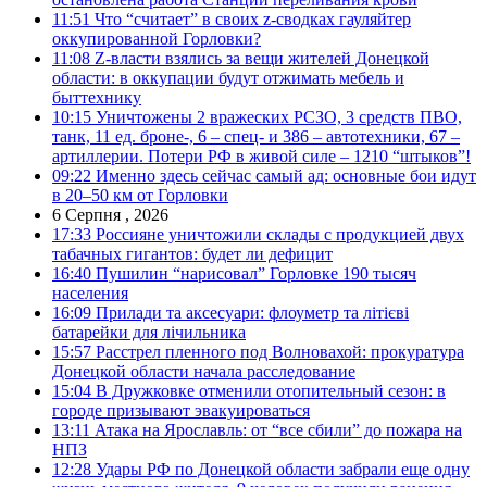
11:51
Что “считает” в своих z-сводках гауляйтер
оккупированной Горловки?
11:08
Z-власти взялись за вещи жителей Донецкой
области: в оккупации будут отжимать мебель и
быттехнику
10:15
Уничтожены 2 вражеских РСЗО, 3 средств ПВО,
танк, 11 ед. броне-, 6 – спец- и 386 – автотехники, 67 –
артиллерии. Потери РФ в живой силе – 1210 “штыков”!
09:22
Именно здесь сейчас самый ад: основные бои идут
в 20–50 км от Горловки
6 Серпня , 2026
17:33
Россияне уничтожили склады с продукцией двух
табачных гигантов: будет ли дефицит
16:40
Пушилин “нарисовал” Горловке 190 тысяч
населения
16:09
Прилади та аксесуари: флоуметр та літієві
батарейки для лічильника
15:57
Расстрел пленного под Волновахой: прокуратура
Донецкой области начала расследование
15:04
В Дружковке отменили отопительный сезон: в
городе призывают эвакуироваться
13:11
Атака на Ярославль: от “все сбили” до пожара на
НПЗ
12:28
Удары РФ по Донецкой области забрали еще одну