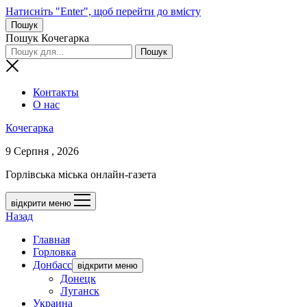
Натисніть "Enter", щоб перейти до вмісту
Пошук
Пошук Кочегарка
Контакты
О нас
Кочегарка
9 Серпня , 2026
Горлівська міська онлайн-газета
відкрити меню
Назад
Главная
Горловка
Донбасс
відкрити меню
Донецк
Луганск
Украина