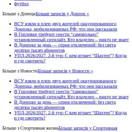
футбол
Більше з
Донецк
Більше записів у Донецк »
ВСУ взяли в плен двух жителей оккупированного
Донецка, мобилизованных РФ: что они рассказали
В Горловке требуют снести “самовольно”
установленный ситилайт. Кто владелец – никто не знает
В Донецке за день — серия отключений: без света
десятки тысяч абонентов
УПЛ-2026/2027. 2-й тур: С кем играет “Шахтер”? Когда
и где смотреть?
Більше з
Новости
Більше записів у Новости »
ВСУ взяли в плен двух жителей оккупированного
Донецка, мобилизованных РФ: что они рассказали
В Горловке требуют снести “самовольно”
установленный ситилайт. Кто владелец – никто не знает
В Донецке за день — серия отключений: без света
десятки тысяч абонентов
УПЛ-2026/2027. 2-й тур: С кем играет “Шахтер”? Когда
и где смотреть?
Більше з
Спортивная жизнь
Більше записів у Спортивная