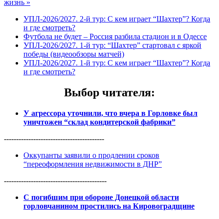
жизнь »
УПЛ-2026/2027. 2-й тур: С кем играет “Шахтер”? Когда
и где смотреть?
Футбола не будет – Россия разбила стадион и в Одессе
УПЛ-2026/2027. 1-й тур: “Шахтер” стартовал с яркой
победы (видеообзоры матчей)
УПЛ-2026/2027. 1-й тур: С кем играет “Шахтер”? Когда
и где смотреть?
Выбор читателя
:
У агрессора уточнили, что вчера в Горловке был
уничтожен “склад кондитерской фабрики”
-----------------------------------------
Оккупанты заявили о продлении сроков
“переоформления недвижимости в ДНР”
------------------------------------------
С погибшим при обороне Донецкой области
горловчанином простились на Кировоградщине