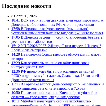
Последние новости
8 Серпня , 2026
18:41
ВСУ взяли в плен двух жителей оккупированного
Донецка, мобилизованных РФ: что они рассказали
17:58
В Горловке требуют снести “самовольно”
установленный ситилайт. Кто владелец – никто не знает
17:05
В Донецке за день — серия отключений: без света
десятки тысяч абонентов
15:12
УПЛ-2026/2027. 2-й тур: С кем играет “Шахтер”?
Когда и где смотреть?
14:28
На поверхні Сонця вперше зафіксували плазмові
вихори
13:29
Как оформить пенсию онлайн: пошаговая
инструкция от ПФУ
12:36
РФ продолжает бить по населению авиацией,
РСЗО и дронами: убит житель Славянска, 13 жителей
Донецкой области ранены
11:43
В Горловке второй день сообщают о 3-х раненых, а
число инцидентов в отчете выросло в 7,5 раз
10:50
После ночной атаки на Киев найден убитый, в
области — трое жертв, среди них ребенок
10:11
Mitsubishi налагодить серійне виробництво
людиноподібних роботів — до 1000 одиниць на місяць